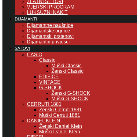
ZLATNI SETOVI
VJERSKI PROGRAM
LUKSUZNI NAKIT
DIJAMANTI
Dijamantne naušnice
Dijamantske ogrlice
Dijamantski prstenovi
Dijamantni privjesci
SATOVI
CASIO
Classic
Muški Classic
Ženski Classic
EDIFICE
VINTAGE
G-SHOCK
Ženski G-SHOCK
Muški G-SHOCK
CERRUTI 1881
Ženski Cerruti 1881
Muški Cerruti 1881
DANIEL KLEIN
Ženski Daniel Klein
Muški Daniel Klein