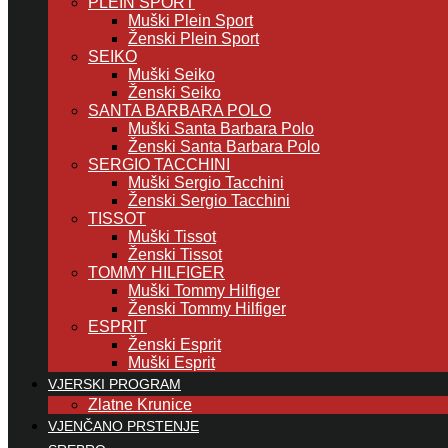
PLEIN SPORT
Muški Plein Sport
Ženski Plein Sport
SEIKO
Muški Seiko
Ženski Seiko
SANTA BARBARA POLO
Muški Santa Barbara Polo
Ženski Santa Barbara Polo
SERGIO TACCHINI
Muški Sergio Tacchini
Ženski Sergio Tacchini
TISSOT
Muški Tissot
Ženski Tissot
TOMMY HILFIGER
Muški Tommy Hilfiger
Ženski Tommy Hilfiger
ESPRIT
Ženski Esprit
Muški Esprit
VJERSKI PROGRAM
Zlatne Krunice
VJENČANO PRSTENJE