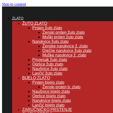
Skip to content
ZLATO
ŽUTO ZLATO
Prsten žuto zlato
Ženski prsten žuto zlato
Muški prsten žuto zlato
Narukvice žuto zlato
Ženske narukvice ž. zlato
Dječije narukvice žuto zlato
Muške narukvice ž. zlato
Privjesak žuto zlato
Ogrlice žuto zlato
Naušnice žuto zlato
Lančić žuto zlato
BIJELO ZLATO
Prsten bijelo zlato
Ženski prsten b. zlato
Naušnice bijelo zlato
Ogrlice bijelo zlato
Narukvice bijelo zlato
Lančić bijelo zlato
ZARUČNIČKO PRSTENJE