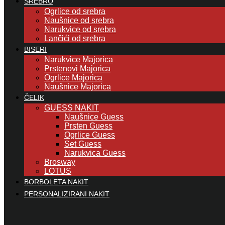
SREBRO
Ogrlice od srebra
Naušnice od srebra
Narukvice od srebra
Lančići od srebra
BISERI
Narukvice Majorica
Prstenovi Majorica
Ogrlice Majorica
Naušnice Majorica
ČELIK
GUESS NAKIT
Naušnice Guess
Prsten Guess
Ogrlice Guess
Set Guess
Narukvica Guess
Brosway
LOTUS
BORBOLETA NAKIT
PERSONALIZIRANI NAKIT