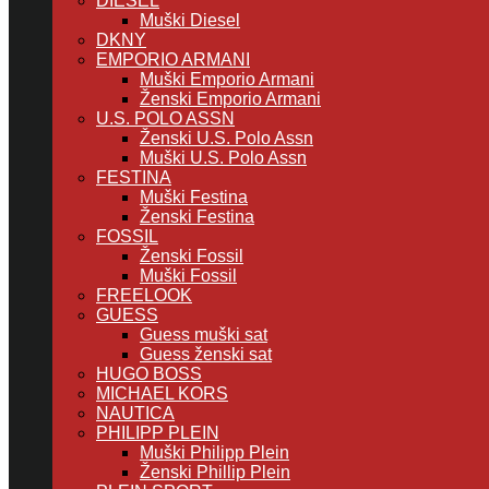
DIESEL
Muški Diesel
DKNY
EMPORIO ARMANI
Muški Emporio Armani
Ženski Emporio Armani
U.S. POLO ASSN
Ženski U.S. Polo Assn
Muški U.S. Polo Assn
FESTINA
Muški Festina
Ženski Festina
FOSSIL
Ženski Fossil
Muški Fossil
FREELOOK
GUESS
Guess muški sat
Guess ženski sat
HUGO BOSS
MICHAEL KORS
NAUTICA
PHILIPP PLEIN
Muški Philipp Plein
Ženski Phillip Plein