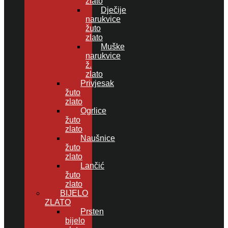
zlato
Dječije
narukvice
žuto
zlato
Muške
narukvice
ž.
zlato
Privjesak
žuto
zlato
Ogrlice
žuto
zlato
Naušnice
žuto
zlato
Lančić
žuto
zlato
BIJELO
ZLATO
Prsten
bijelo