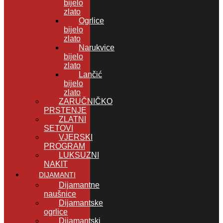
bijelo
zlato
Ogrlice
bijelo
zlato
Narukvice
bijelo
zlato
Lančić
bijelo
zlato
ZARUČNIČKO
PRSTENJE
ZLATNI
SETOVI
VJERSKI
PROGRAM
LUKSUZNI
NAKIT
DIJAMANTI
Dijamantne
naušnice
Dijamantske
ogrlice
Dijamantski