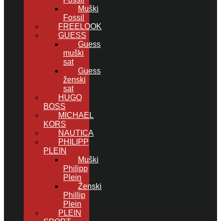
Muški
Fossil
FREELOOK
GUESS
Guess
muški
sat
Guess
ženski
sat
HUGO
BOSS
MICHAEL
KORS
NAUTICA
PHILIPP
PLEIN
Muški
Philipp
Plein
Ženski
Phillip
Plein
PLEIN