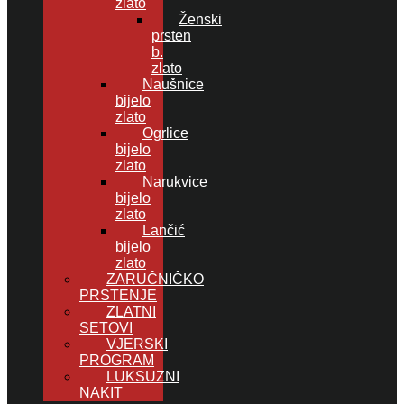
zlato
Ženski
prsten
b.
zlato
Naušnice
bijelo
zlato
Ogrlice
bijelo
zlato
Narukvice
bijelo
zlato
Lančić
bijelo
zlato
ZARUČNIČKO
PRSTENJE
ZLATNI
SETOVI
VJERSKI
PROGRAM
LUKSUZNI
NAKIT