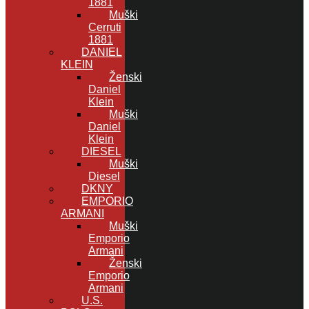
1881
Muški
Cerruti
1881
DANIEL
KLEIN
Ženski
Daniel
Klein
Muški
Daniel
Klein
DIESEL
Muški
Diesel
DKNY
EMPORIO
ARMANI
Muški
Emporio
Armani
Ženski
Emporio
Armani
U.S.