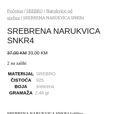
Početna
/
SREBRO
/
Narukvice od
srebra
/ SREBRENA NARUKVICA SNKR4
SREBRENA NARUKVICA
SNKR4
37,00
KM
33,00
KM
2 na zalihi
MATERIJAL
SREBRO
ČISTOĆA
925
BOJA
srebrena
GRAMAŽA
2,48 gr
SREBRENA NARUKVICA SNKR4 količina