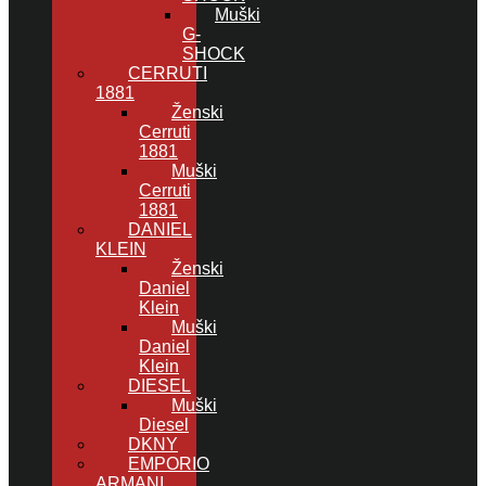
Muški
G-
SHOCK
CERRUTI
1881
Ženski
Cerruti
1881
Muški
Cerruti
1881
DANIEL
KLEIN
Ženski
Daniel
Klein
Muški
Daniel
Klein
DIESEL
Muški
Diesel
DKNY
EMPORIO
ARMANI