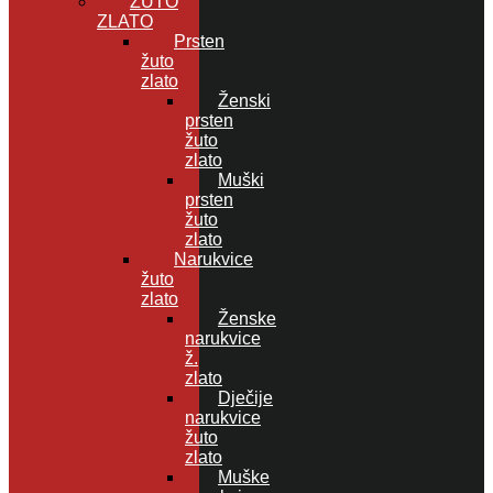
ŽUTO
ZLATO
Prsten
žuto
zlato
Ženski
prsten
žuto
zlato
Muški
prsten
žuto
zlato
Narukvice
žuto
zlato
Ženske
narukvice
ž.
zlato
Dječije
narukvice
žuto
zlato
Muške