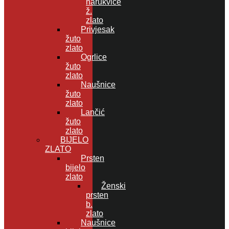
narukvice
ž.
zlato
Privjesak
žuto
zlato
Ogrlice
žuto
zlato
Naušnice
žuto
zlato
Lančić
žuto
zlato
BIJELO
ZLATO
Prsten
bijelo
zlato
Ženski
prsten
b.
zlato
Naušnice