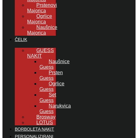
Prstenovi
Majorica
Ogrlice
Majorica
Naušnice
Majorica
ČELIK
GUESS
NAKIT
Naušnice
Guess
Prsten
Guess
Ogrlice
Guess
Set
Guess
Narukvica
Guess
Brosway
LOTUS
BORBOLETA NAKIT
PERSONALIZIRANI