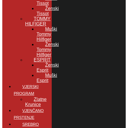
Tissot
Ženski
Tissot
TOMMY
HILFIGER
Muški
Tommy
Hilfiger
Ženski
Tommy
Hilfiger
ESPRIT
Ženski
Esprit
Muški
Esprit
VJERSKI
PROGRAM
Zlatne
Krunice
VJENČANO
PRSTENJE
SREBRO