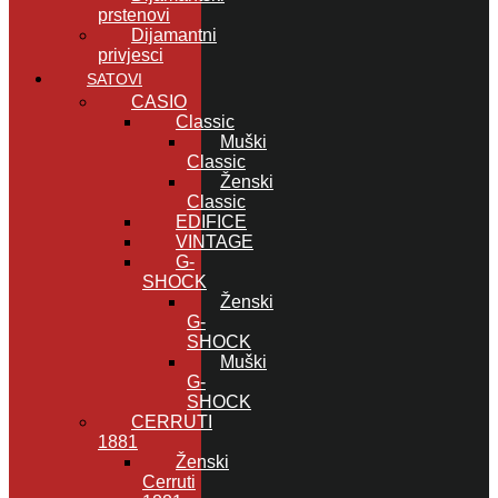
prstenovi
Dijamantni
privjesci
SATOVI
CASIO
Classic
Muški
Classic
Ženski
Classic
EDIFICE
VINTAGE
G-
SHOCK
Ženski
G-
SHOCK
Muški
G-
SHOCK
CERRUTI
1881
Ženski
Cerruti