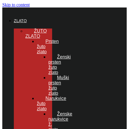
Skip to content
ZLATO
ŽUTO
ZLATO
Prsten
žuto
zlato
Ženski
prsten
žuto
zlato
Muški
prsten
žuto
zlato
Narukvice
žuto
zlato
Ženske
narukvice
ž.