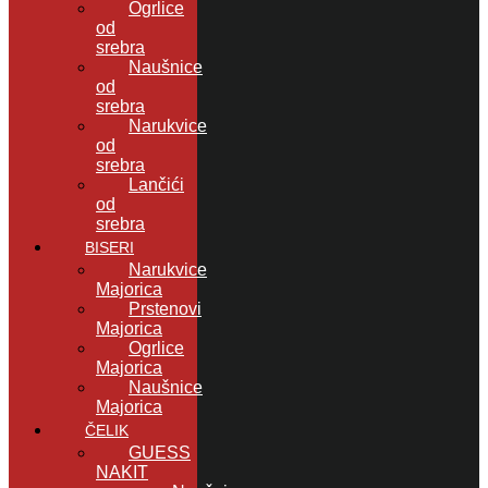
Ogrlice
od
srebra
Naušnice
od
srebra
Narukvice
od
srebra
Lančići
od
srebra
BISERI
Narukvice
Majorica
Prstenovi
Majorica
Ogrlice
Majorica
Naušnice
Majorica
ČELIK
GUESS
NAKIT