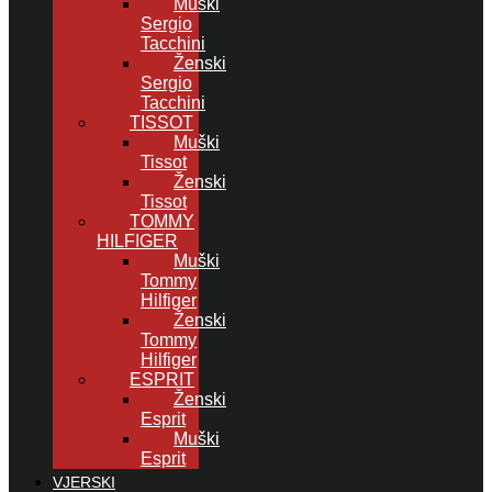
Muški
Sergio
Tacchini
Ženski
Sergio
Tacchini
TISSOT
Muški
Tissot
Ženski
Tissot
TOMMY
HILFIGER
Muški
Tommy
Hilfiger
Ženski
Tommy
Hilfiger
ESPRIT
Ženski
Esprit
Muški
Esprit
VJERSKI