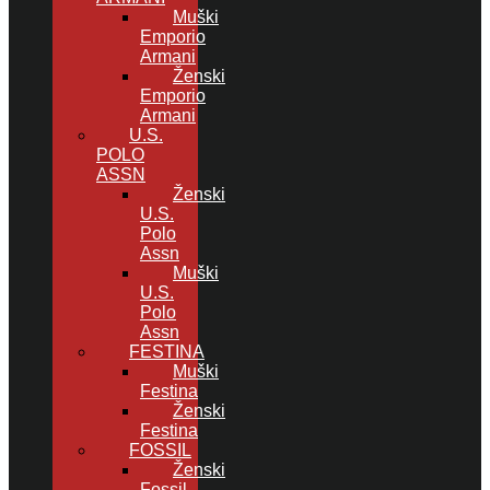
Muški
Emporio
Armani
Ženski
Emporio
Armani
U.S.
POLO
ASSN
Ženski
U.S.
Polo
Assn
Muški
U.S.
Polo
Assn
FESTINA
Muški
Festina
Ženski
Festina
FOSSIL
Ženski
Fossil