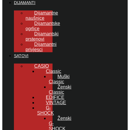
DIJAMANTI
Dijamantne
naušnice
Dijamantske
ogrlice
Dijamantski
prstenovi
Dijamantni
privjesci
SATOVI
CASIO
Classic
Muški
Classic
Ženski
Classic
EDIFICE
VINTAGE
G-
SHOCK
Ženski
G-
SHOCK