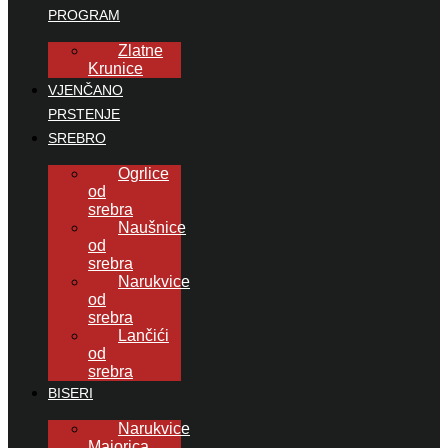
PROGRAM
Zlatne
Krunice
VJENČANO
PRSTENJE
SREBRO
Ogrlice
od
srebra
Naušnice
od
srebra
Narukvice
od
srebra
Lančići
od
srebra
BISERI
Narukvice
Majorica