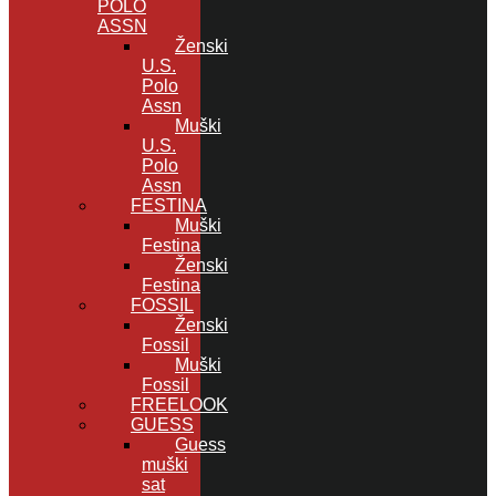
POLO
ASSN
Ženski
U.S.
Polo
Assn
Muški
U.S.
Polo
Assn
FESTINA
Muški
Festina
Ženski
Festina
FOSSIL
Ženski
Fossil
Muški
Fossil
FREELOOK
GUESS
Guess
muški
sat