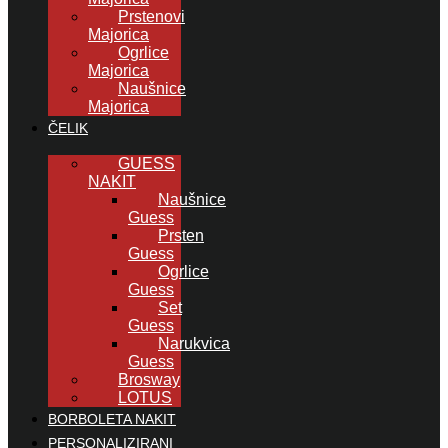
Prstenovi
Majorica
Ogrlice
Majorica
Naušnice
Majorica
ČELIK
GUESS
NAKIT
Naušnice
Guess
Prsten
Guess
Ogrlice
Guess
Set
Guess
Narukvica
Guess
Brosway
LOTUS
BORBOLETA NAKIT
PERSONALIZIRANI