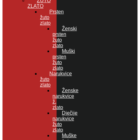
ŽUTO
ZLATO
Prsten
žuto
zlato
Ženski
prsten
žuto
zlato
Muški
prsten
žuto
zlato
Narukvice
žuto
zlato
Ženske
narukvice
ž.
zlato
Dječije
narukvice
žuto
zlato
Muške