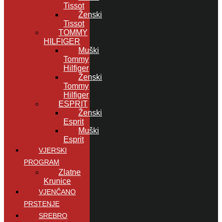
Tissot
Ženski
Tissot
TOMMY
HILFIGER
Muški
Tommy
Hilfiger
Ženski
Tommy
Hilfiger
ESPRIT
Ženski
Esprit
Muški
Esprit
VJERSKI
PROGRAM
Zlatne
Krunice
VJENČANO
PRSTENJE
SREBRO