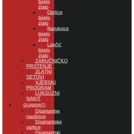
bijelo
zlato
Ogrlice
bijelo
zlato
Narukvice
bijelo
zlato
Lančić
bijelo
zlato
ZARUČNIČKO
PRSTENJE
ZLATNI
SETOVI
VJERSKI
PROGRAM
LUKSUZNI
NAKIT
DIJAMANTI
Dijamantne
naušnice
Dijamantske
ogrlice
Dijamantski