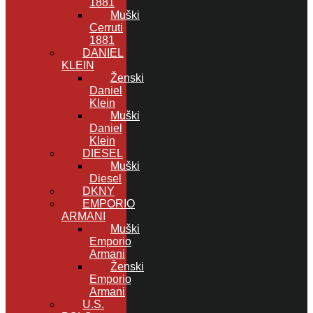
1881
Muški
Cerruti
1881
DANIEL
KLEIN
Ženski
Daniel
Klein
Muški
Daniel
Klein
DIESEL
Muški
Diesel
DKNY
EMPORIO
ARMANI
Muški
Emporio
Armani
Ženski
Emporio
Armani
U.S.