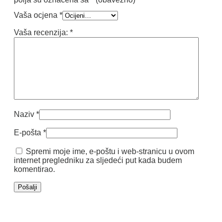
Vaša ocjena
*
Vaša recenzija:
*
Naziv
*
E-pošta
*
Spremi moje ime, e-poštu i web-stranicu u ovom
internet pregledniku za sljedeći put kada budem
komentirao.