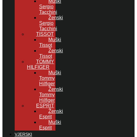
Muški
Sergio
Tacchini
Ženski
Sergio
Tacchini
TISSOT
Muški
Tissot
Ženski
Tissot
TOMMY
HILFIGER
Muški
Tommy
Hilfiger
Ženski
Tommy
Hilfiger
ESPRIT
Ženski
Esprit
Muški
Esprit
VJERSKI