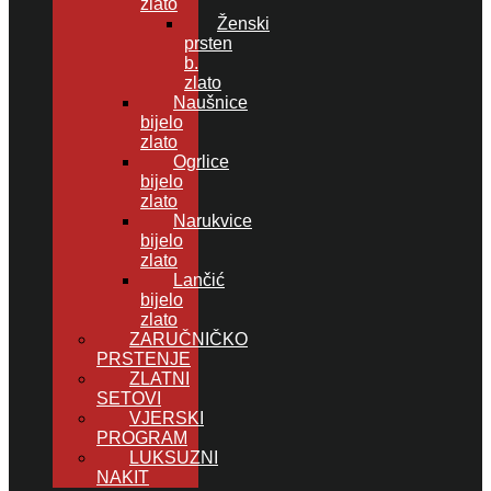
zlato
Ženski
prsten
b.
zlato
Naušnice
bijelo
zlato
Ogrlice
bijelo
zlato
Narukvice
bijelo
zlato
Lančić
bijelo
zlato
ZARUČNIČKO
PRSTENJE
ZLATNI
SETOVI
VJERSKI
PROGRAM
LUKSUZNI
NAKIT