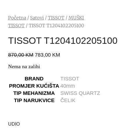
Početna
/
Satovi
/
TISSOT
/
MUŠKI
TISSOT
/ TISSOT T1204102205100
TISSOT T1204102205100
870,00
KM
783,00
KM
Nema na zalihi
BRAND
TISSOT
PROMJER KUĆIŠTA
40mm
TIP MEHANIZMA
SWISS QUARTZ
TIP NARUKVICE
ČELIK
UDIO