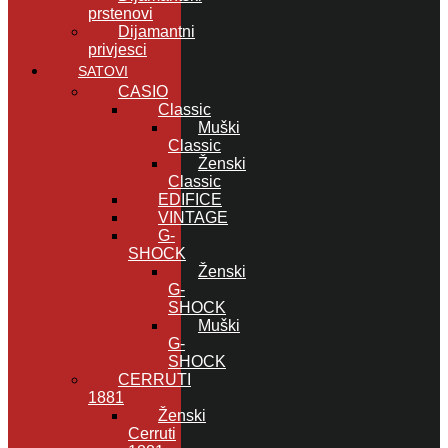
prstenovi
Dijamantni
privjesci
SATOVI
CASIO
Classic
Muški
Classic
Ženski
Classic
EDIFICE
VINTAGE
G-
SHOCK
Ženski
G-
SHOCK
Muški
G-
SHOCK
CERRUTI
1881
Ženski
Cerruti