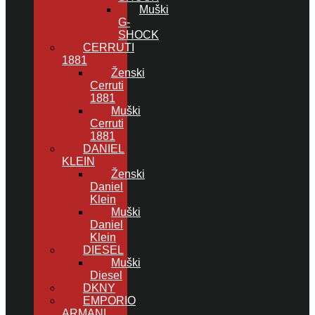
Muški
G-
SHOCK
CERRUTI
1881
Ženski
Cerruti
1881
Muški
Cerruti
1881
DANIEL
KLEIN
Ženski
Daniel
Klein
Muški
Daniel
Klein
DIESEL
Muški
Diesel
DKNY
EMPORIO
ARMANI