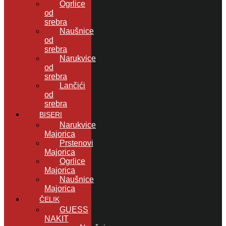
Ogrlice
od
srebra
Naušnice
od
srebra
Narukvice
od
srebra
Lančići
od
srebra
BISERI
Narukvice
Majorica
Prstenovi
Majorica
Ogrlice
Majorica
Naušnice
Majorica
ČELIK
GUESS
NAKIT