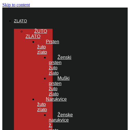
Skip to content
ZLATO
ŽUTO
ZLATO
Prsten
žuto
zlato
Ženski
prsten
žuto
zlato
Muški
prsten
žuto
zlato
Narukvice
žuto
zlato
Ženske
narukvice
ž.