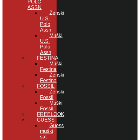
POLO
ASSN
Ženski
U.S.
Polo
Assn
Muški
U.S.
Polo
Assn
FESTINA
Muški
Festina
Ženski
Festina
FOSSIL
Ženski
Fossil
Muški
Fossil
FREELOOK
GUESS
Guess
muški
sat