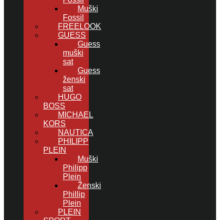
Muški
Fossil
FREELOOK
GUESS
Guess
muški
sat
Guess
ženski
sat
HUGO
BOSS
MICHAEL
KORS
NAUTICA
PHILIPP
PLEIN
Muški
Philipp
Plein
Ženski
Phillip
Plein
PLEIN