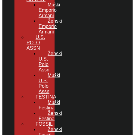
Muški
Emporio
Armani
Ženski
Emporio
Armani
U.S.
POLO
ASSN
Ženski
U.S.
Polo
Assn
Muški
U.S.
Polo
Assn
FESTINA
Muški
Festina
Ženski
Festina
FOSSIL
Ženski
Fossil