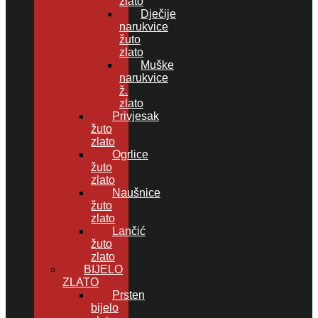
zlato
Dječije
narukvice
žuto
zlato
Muške
narukvice
ž.
zlato
Privjesak
žuto
zlato
Ogrlice
žuto
zlato
Naušnice
žuto
zlato
Lančić
žuto
zlato
BIJELO
ZLATO
Prsten
bijelo