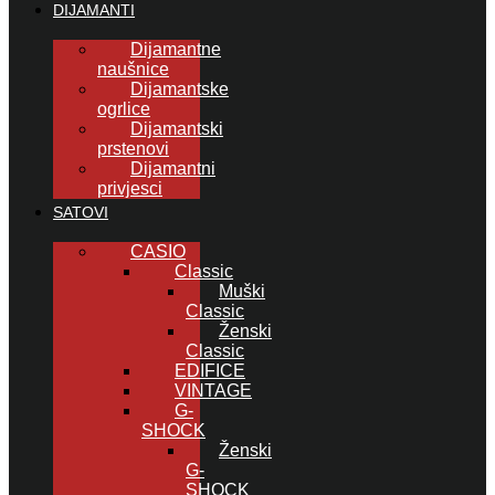
DIJAMANTI
Dijamantne
naušnice
Dijamantske
ogrlice
Dijamantski
prstenovi
Dijamantni
privjesci
SATOVI
CASIO
Classic
Muški
Classic
Ženski
Classic
EDIFICE
VINTAGE
G-
SHOCK
Ženski
G-
SHOCK