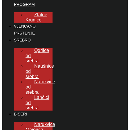
PROGRAM
Zlatne
Krunice
VJENČANO
PRSTENJE
SREBRO
Ogrlice
od
srebra
Naušnice
od
srebra
Narukvice
od
srebra
Lančići
od
srebra
BISERI
Narukvice
Majorica