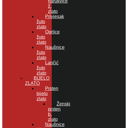
narukvice
ž.
zlato
Privjesak
žuto
zlato
Ogrlice
žuto
zlato
Naušnice
žuto
zlato
Lančić
žuto
zlato
BIJELO
ZLATO
Prsten
bijelo
zlato
Ženski
prsten
b.
zlato
Naušnice