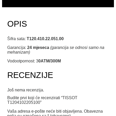
OPIS
Šifra sata:
T120.410.22.051.00
Garancija:
24 mjeseca
(garancija se odnosi samo na
mehanizam)
Vodootpornost: 3
0ATM/300M
RECENZIJE
Još nema recenzija.
Budite prvi koji će recenzirati “TISSOT
T1204102205100”
Vaša adresa e-pošte neće biti objavljena.
Obavezna
polja su označena sa
* (obavezno)