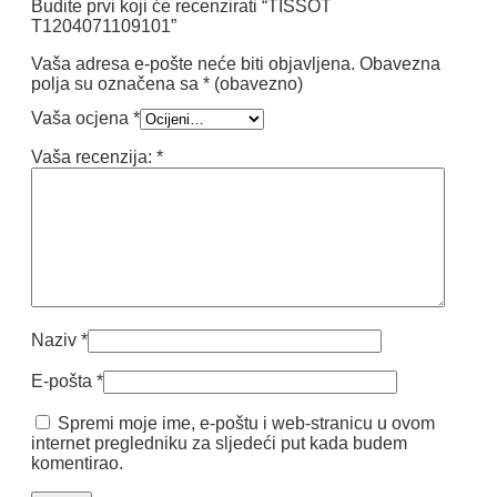
Budite prvi koji će recenzirati “TISSOT
T1204071109101”
Vaša adresa e-pošte neće biti objavljena.
Obavezna
polja su označena sa
* (obavezno)
Vaša ocjena
*
Vaša recenzija:
*
Naziv
*
E-pošta
*
Spremi moje ime, e-poštu i web-stranicu u ovom
internet pregledniku za sljedeći put kada budem
komentirao.