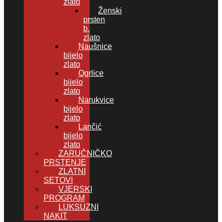
zlato
Ženski
prsten
b.
zlato
Naušnice
bijelo
zlato
Ogrlice
bijelo
zlato
Narukvice
bijelo
zlato
Lančić
bijelo
zlato
ZARUČNIČKO
PRSTENJE
ZLATNI
SETOVI
VJERSKI
PROGRAM
LUKSUZNI
NAKIT