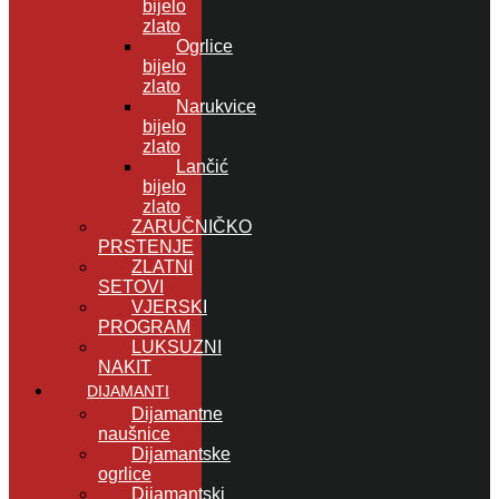
bijelo
zlato
Ogrlice
bijelo
zlato
Narukvice
bijelo
zlato
Lančić
bijelo
zlato
ZARUČNIČKO
PRSTENJE
ZLATNI
SETOVI
VJERSKI
PROGRAM
LUKSUZNI
NAKIT
DIJAMANTI
Dijamantne
naušnice
Dijamantske
ogrlice
Dijamantski