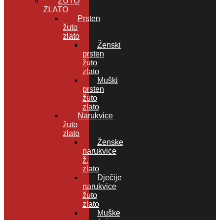
ŽUTO
ZLATO
Prsten
žuto
zlato
Ženski
prsten
žuto
zlato
Muški
prsten
žuto
zlato
Narukvice
žuto
zlato
Ženske
narukvice
ž.
zlato
Dječije
narukvice
žuto
zlato
Muške