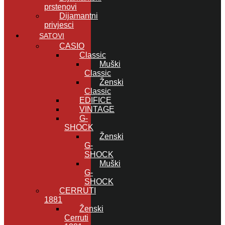
prstenovi
Dijamantni
privjesci
SATOVI
CASIO
Classic
Muški
Classic
Ženski
Classic
EDIFICE
VINTAGE
G-
SHOCK
Ženski
G-
SHOCK
Muški
G-
SHOCK
CERRUTI
1881
Ženski
Cerruti