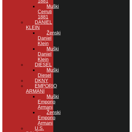
1881
Muški
Cerruti
1881
DANIEL
KLEIN
Ženski
Daniel
Klein
Muški
Daniel
Klein
DIESEL
Muški
Diesel
DKNY
EMPORIO
ARMANI
Muški
Emporio
Armani
Ženski
Emporio
Armani
U.S.