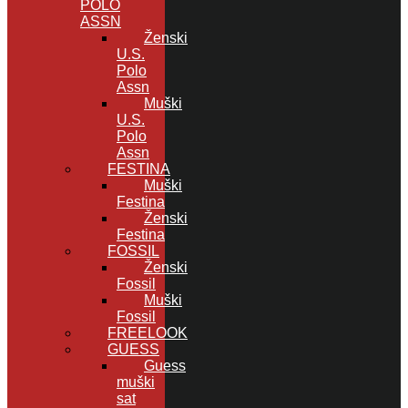
POLO
ASSN
Ženski
U.S.
Polo
Assn
Muški
U.S.
Polo
Assn
FESTINA
Muški
Festina
Ženski
Festina
FOSSIL
Ženski
Fossil
Muški
Fossil
FREELOOK
GUESS
Guess
muški
sat