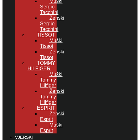
Muški
Sergio
Tacchini
Ženski
Sergio
Tacchini
TISSOT
Muški
Tissot
Ženski
Tissot
TOMMY
HILFIGER
Muški
Tommy
Hilfiger
Ženski
Tommy
Hilfiger
ESPRIT
Ženski
Esprit
Muški
Esprit
VJERSKI