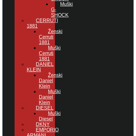
Muški
G-
SHOCK
CERRUTI
1881
Ženski
Cerruti
1881
Muški
Cerruti
1881
DANIEL
KLEIN
Ženski
Daniel
Klein
Muški
Daniel
Klein
DIESEL
Muški
Diesel
DKNY
EMPORIO
ARMANI