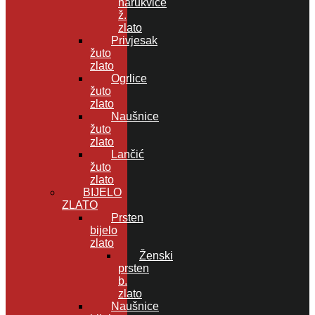
narukvice
ž.
zlato
Privjesak
žuto
zlato
Ogrlice
žuto
zlato
Naušnice
žuto
zlato
Lančić
žuto
zlato
BIJELO
ZLATO
Prsten
bijelo
zlato
Ženski
prsten
b.
zlato
Naušnice