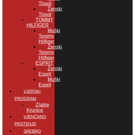
Tissot
Ženski
Tissot
TOMMY
HILFIGER
Muški
Tommy
Hilfiger
Ženski
Tommy
Hilfiger
ESPRIT
Ženski
Esprit
Muški
Esprit
VJERSKI
PROGRAM
Zlatne
Krunice
VJENČANO
PRSTENJE
SREBRO