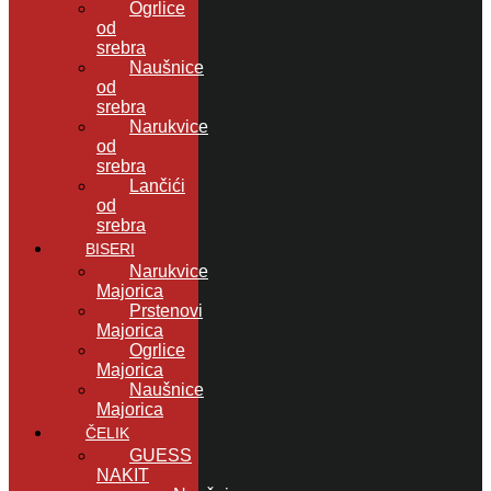
Ogrlice
od
srebra
Naušnice
od
srebra
Narukvice
od
srebra
Lančići
od
srebra
BISERI
Narukvice
Majorica
Prstenovi
Majorica
Ogrlice
Majorica
Naušnice
Majorica
ČELIK
GUESS
NAKIT