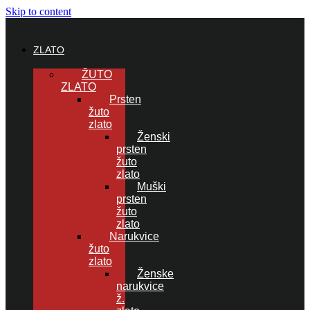
Skip to content
ZLATO
ŽUTO
ZLATO
Prsten
žuto
zlato
Ženski
prsten
žuto
zlato
Muški
prsten
žuto
zlato
Narukvice
žuto
zlato
Ženske
narukvice
ž.