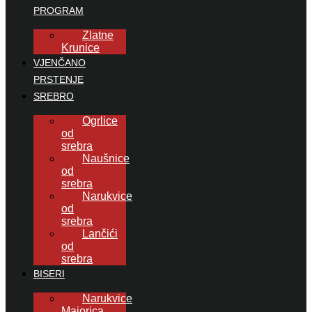
PROGRAM
Zlatne
Krunice
VJENČANO
PRSTENJE
SREBRO
Ogrlice
od
srebra
Naušnice
od
srebra
Narukvice
od
srebra
Lančići
od
srebra
BISERI
Narukvice
Majorica