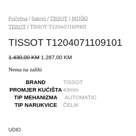
Početna
/
Satovi
/
TISSOT
/
MUŠKI
TISSOT
/ TISSOT T1204071109101
TISSOT T1204071109101
1.430,00
KM
1.287,00
KM
Nema na zalihi
BRAND
TISSOT
PROMJER KUĆIŠTA
43mm
TIP MEHANIZMA
AUTOMATIC
TIP NARUKVICE
ČELIK
UDIO