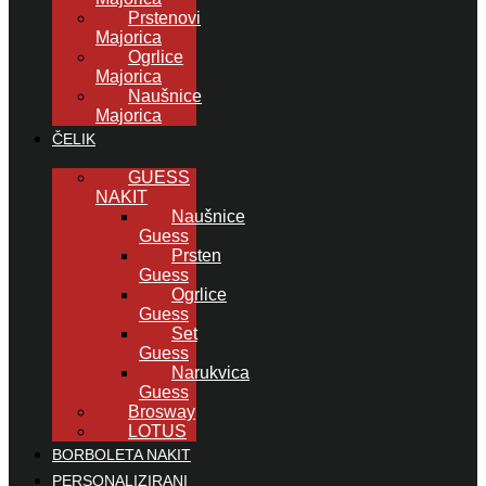
Prstenovi
Majorica
Ogrlice
Majorica
Naušnice
Majorica
ČELIK
GUESS
NAKIT
Naušnice
Guess
Prsten
Guess
Ogrlice
Guess
Set
Guess
Narukvica
Guess
Brosway
LOTUS
BORBOLETA NAKIT
PERSONALIZIRANI