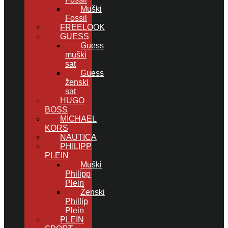
Muški
Fossil
FREELOOK
GUESS
Guess
muški
sat
Guess
ženski
sat
HUGO
BOSS
MICHAEL
KORS
NAUTICA
PHILIPP
PLEIN
Muški
Philipp
Plein
Ženski
Phillip
Plein
PLEIN