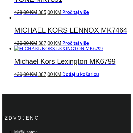
Pročitaj više
428,00
KM
385,00
KM
MICHAEL KORS LENNOX MK7464
Pročitaj više
430,00
KM
387,00
KM
Michael Kors Lexington MK6799
Dodaj u košaricu
430,00
KM
387,00
KM
IZDVOJENO
Muški satovi