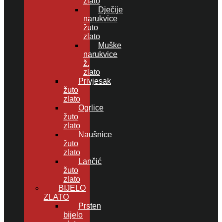
zlato
Dječije
narukvice
žuto
zlato
Muške
narukvice
ž.
zlato
Privjesak
žuto
zlato
Ogrlice
žuto
zlato
Naušnice
žuto
zlato
Lančić
žuto
zlato
BIJELO
ZLATO
Prsten
bijelo