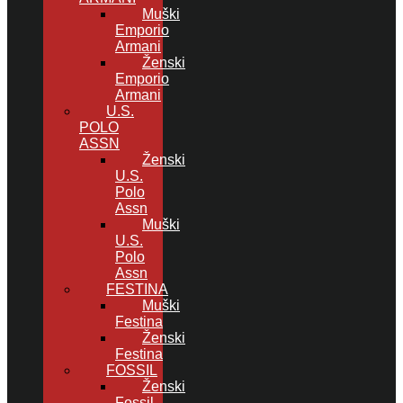
Muški
Emporio
Armani
Ženski
Emporio
Armani
U.S.
POLO
ASSN
Ženski
U.S.
Polo
Assn
Muški
U.S.
Polo
Assn
FESTINA
Muški
Festina
Ženski
Festina
FOSSIL
Ženski
Fossil