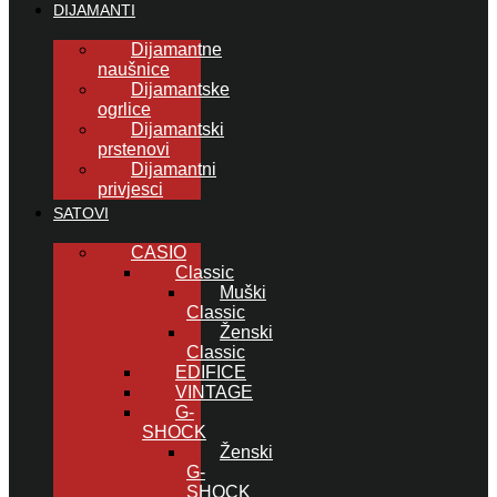
DIJAMANTI
Dijamantne
naušnice
Dijamantske
ogrlice
Dijamantski
prstenovi
Dijamantni
privjesci
SATOVI
CASIO
Classic
Muški
Classic
Ženski
Classic
EDIFICE
VINTAGE
G-
SHOCK
Ženski
G-
SHOCK