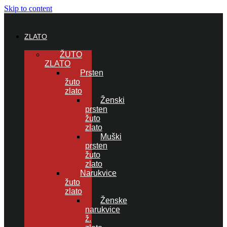
Skip to content
ZLATO
ŽUTO
ZLATO
Prsten
žuto
zlato
Ženski
prsten
žuto
zlato
Muški
prsten
žuto
zlato
Narukvice
žuto
zlato
Ženske
narukvice
ž.