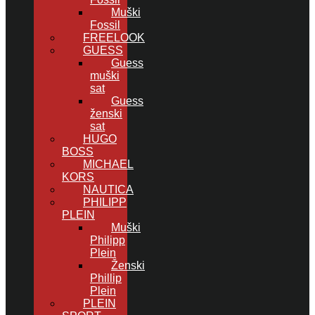
Muški
Fossil
FREELOOK
GUESS
Guess
muški
sat
Guess
ženski
sat
HUGO
BOSS
MICHAEL
KORS
NAUTICA
PHILIPP
PLEIN
Muški
Philipp
Plein
Ženski
Phillip
Plein
PLEIN