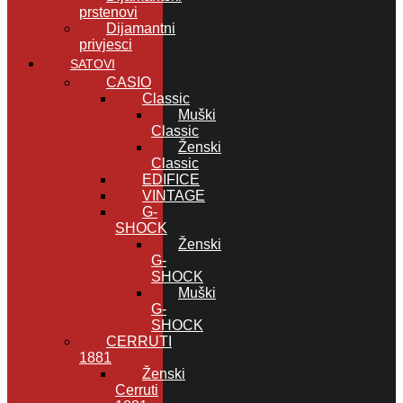
prstenovi
Dijamantni
privjesci
SATOVI
CASIO
Classic
Muški
Classic
Ženski
Classic
EDIFICE
VINTAGE
G-
SHOCK
Ženski
G-
SHOCK
Muški
G-
SHOCK
CERRUTI
1881
Ženski
Cerruti