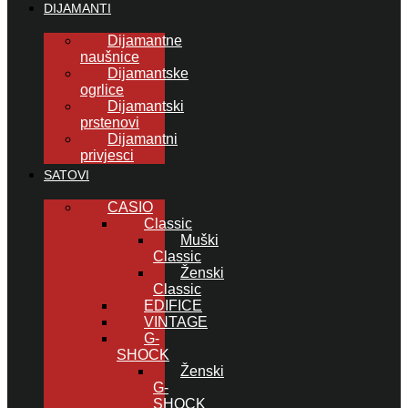
DIJAMANTI
Dijamantne
naušnice
Dijamantske
ogrlice
Dijamantski
prstenovi
Dijamantni
privjesci
SATOVI
CASIO
Classic
Muški
Classic
Ženski
Classic
EDIFICE
VINTAGE
G-
SHOCK
Ženski
G-
SHOCK