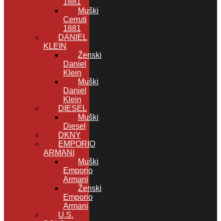
1881
Muški
Cerruti
1881
DANIEL
KLEIN
Ženski
Daniel
Klein
Muški
Daniel
Klein
DIESEL
Muški
Diesel
DKNY
EMPORIO
ARMANI
Muški
Emporio
Armani
Ženski
Emporio
Armani
U.S.