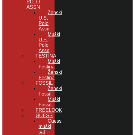
POLO
ASSN
Ženski
U.S.
Polo
Assn
Muški
U.S.
Polo
Assn
FESTINA
Muški
Festina
Ženski
Festina
FOSSIL
Ženski
Fossil
Muški
Fossil
FREELOOK
GUESS
Guess
muški
sat