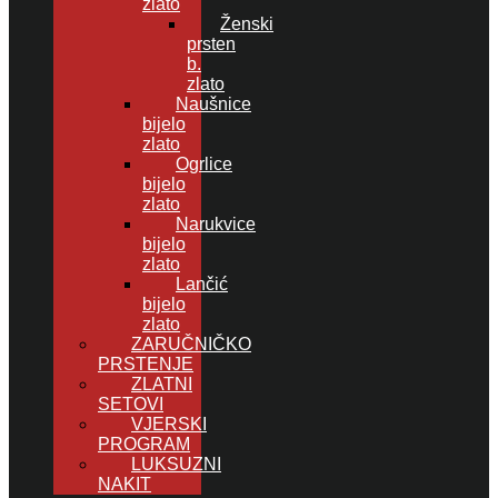
zlato
Ženski
prsten
b.
zlato
Naušnice
bijelo
zlato
Ogrlice
bijelo
zlato
Narukvice
bijelo
zlato
Lančić
bijelo
zlato
ZARUČNIČKO
PRSTENJE
ZLATNI
SETOVI
VJERSKI
PROGRAM
LUKSUZNI
NAKIT