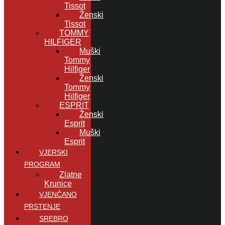
Tissot
Ženski
Tissot
TOMMY
HILFIGER
Muški
Tommy
Hilfiger
Ženski
Tommy
Hilfiger
ESPRIT
Ženski
Esprit
Muški
Esprit
VJERSKI
PROGRAM
Zlatne
Krunice
VJENČANO
PRSTENJE
SREBRO