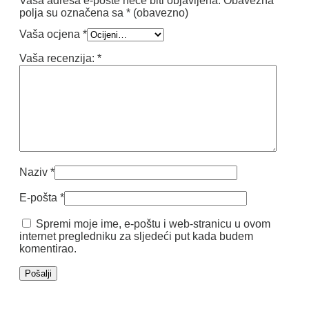
Vaša adresa e-pošte neće biti objavljena.
Obavezna
polja su označena sa
* (obavezno)
Vaša ocjena
*
Vaša recenzija:
*
Naziv
*
E-pošta
*
Spremi moje ime, e-poštu i web-stranicu u ovom
internet pregledniku za sljedeći put kada budem
komentirao.