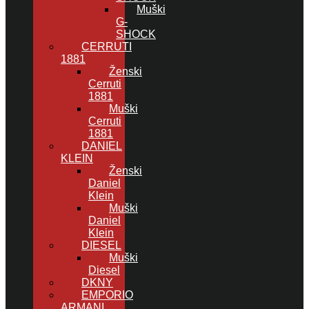
Muški
G-
SHOCK
CERRUTI
1881
Ženski
Cerruti
1881
Muški
Cerruti
1881
DANIEL
KLEIN
Ženski
Daniel
Klein
Muški
Daniel
Klein
DIESEL
Muški
Diesel
DKNY
EMPORIO
ARMANI