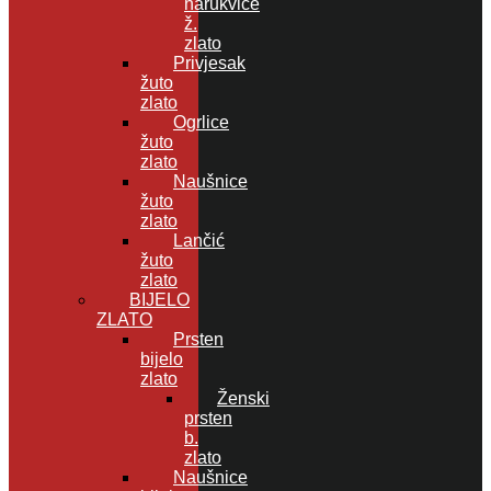
narukvice
ž.
zlato
Privjesak
žuto
zlato
Ogrlice
žuto
zlato
Naušnice
žuto
zlato
Lančić
žuto
zlato
BIJELO
ZLATO
Prsten
bijelo
zlato
Ženski
prsten
b.
zlato
Naušnice