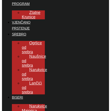
PROGRAM
Zlatne
Krunice
VJENČANO
PRSTENJE
SREBRO
Ogrlice
od
srebra
Naušnice
od
srebra
Narukvice
od
srebra
Lančići
od
srebra
BISERI
Narukvice
Majorica