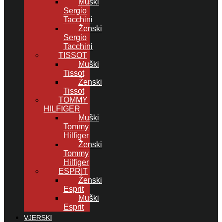
Muški
Sergio
Tacchini
Ženski
Sergio
Tacchini
TISSOT
Muški
Tissot
Ženski
Tissot
TOMMY
HILFIGER
Muški
Tommy
Hilfiger
Ženski
Tommy
Hilfiger
ESPRIT
Ženski
Esprit
Muški
Esprit
VJERSKI