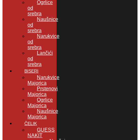
Ogrlice
od
srebra
Naušnice
od
srebra
Narukvice
od
srebra
Lančići
od
srebra
BISERI
Narukvice
Majorica
Prstenovi
Majorica
Ogrlice
Majorica
Naušnice
Majorica
ČELIK
GUESS
NAKIT