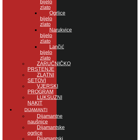
bijelo
zlato
Ogrlice
bijelo
zlato
Narukvice
bijelo
zlato
Lančić
bijelo
zlato
ZARUČNIČKO
PRSTENJE
ZLATNI
SETOVI
VJERSKI
PROGRAM
LUKSUZNI
NAKIT
DIJAMANTI
Dijamantne
naušnice
Dijamantske
ogrlice
Dijamantski