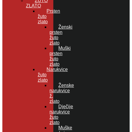
ŽUTO
ZLATO
Prsten
žuto
zlato
Ženski
prsten
žuto
zlato
Muški
prsten
žuto
zlato
Narukvice
žuto
zlato
Ženske
narukvice
ž.
zlato
Dječije
narukvice
žuto
zlato
Muške