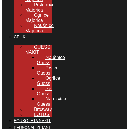
Prstenovi
Majorica
Ogrlice
Majorica
Naušnice
Majorica
ČELIK
GUESS
NAKIT
Naušnice
Guess
Prsten
Guess
Ogrlice
Guess
Set
Guess
Narukvica
Guess
Brosway
LOTUS
BORBOLETA NAKIT
PERSONALIZIRANI