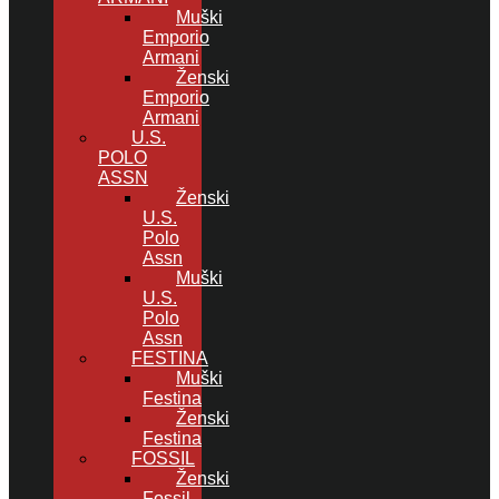
Muški
Emporio
Armani
Ženski
Emporio
Armani
U.S.
POLO
ASSN
Ženski
U.S.
Polo
Assn
Muški
U.S.
Polo
Assn
FESTINA
Muški
Festina
Ženski
Festina
FOSSIL
Ženski
Fossil