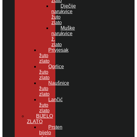
zlato
Dječije
narukvice
žuto
zlato
Muške
narukvice
ž.
zlato
Privjesak
žuto
zlato
Ogrlice
žuto
zlato
Naušnice
žuto
zlato
Lančić
žuto
zlato
BIJELO
ZLATO
Prsten
bijelo