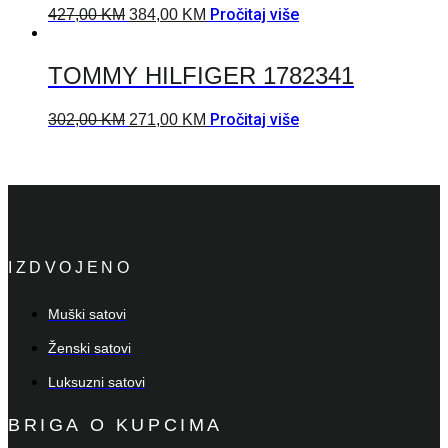
Pročitaj više
427,00
KM
384,00
KM
TOMMY HILFIGER 1782341
Pročitaj više
302,00
KM
271,00
KM
IZDVOJENO
Muški satovi
Ženski satovi
Luksuzni satovi
BRIGA O KUPCIMA