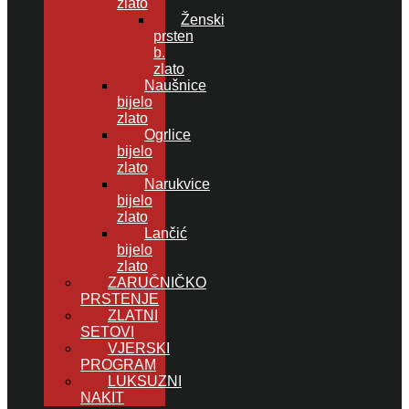
zlato
Ženski
prsten
b.
zlato
Naušnice
bijelo
zlato
Ogrlice
bijelo
zlato
Narukvice
bijelo
zlato
Lančić
bijelo
zlato
ZARUČNIČKO
PRSTENJE
ZLATNI
SETOVI
VJERSKI
PROGRAM
LUKSUZNI
NAKIT