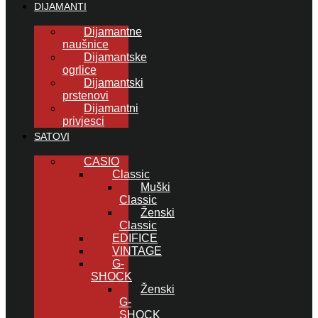
DIJAMANTI
Dijamantne
naušnice
Dijamantske
ogrlice
Dijamantski
prstenovi
Dijamantni
privjesci
SATOVI
CASIO
Classic
Muški
Classic
Ženski
Classic
EDIFICE
VINTAGE
G-
SHOCK
Ženski
G-
SHOCK