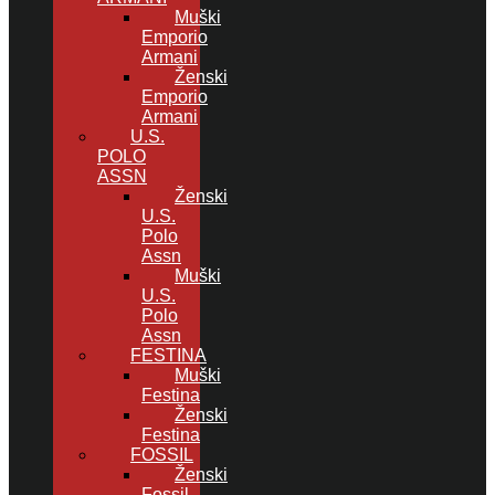
Muški
Emporio
Armani
Ženski
Emporio
Armani
U.S.
POLO
ASSN
Ženski
U.S.
Polo
Assn
Muški
U.S.
Polo
Assn
FESTINA
Muški
Festina
Ženski
Festina
FOSSIL
Ženski
Fossil