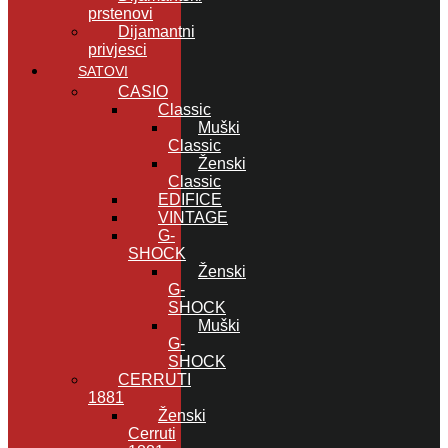
prstenovi
Dijamantni
privjesci
SATOVI
CASIO
Classic
Muški
Classic
Ženski
Classic
EDIFICE
VINTAGE
G-
SHOCK
Ženski
G-
SHOCK
Muški
G-
SHOCK
CERRUTI
1881
Ženski
Cerruti