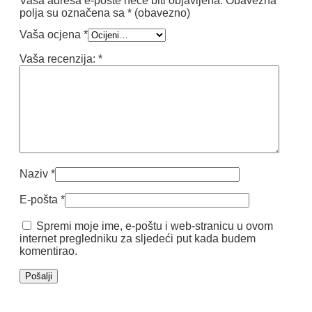
Vaša adresa e-pošte neće biti objavljena.
Obavezna
polja su označena sa
* (obavezno)
Vaša ocjena
*
Vaša recenzija:
*
Naziv
*
E-pošta
*
Spremi moje ime, e-poštu i web-stranicu u ovom
internet pregledniku za sljedeći put kada budem
komentirao.