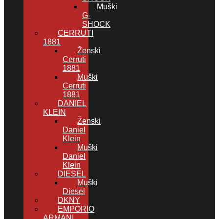
Muški
G-
SHOCK
CERRUTI
1881
Ženski
Cerruti
1881
Muški
Cerruti
1881
DANIEL
KLEIN
Ženski
Daniel
Klein
Muški
Daniel
Klein
DIESEL
Muški
Diesel
DKNY
EMPORIO
ARMANI