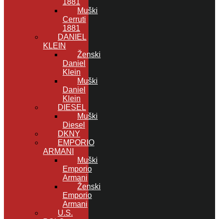
1881
Muški
Cerruti
1881
DANIEL
KLEIN
Ženski
Daniel
Klein
Muški
Daniel
Klein
DIESEL
Muški
Diesel
DKNY
EMPORIO
ARMANI
Muški
Emporio
Armani
Ženski
Emporio
Armani
U.S.