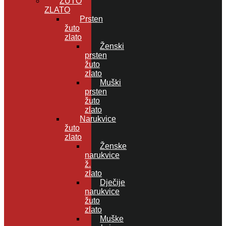
ŽUTO
ZLATO
Prsten
žuto
zlato
Ženski
prsten
žuto
zlato
Muški
prsten
žuto
zlato
Narukvice
žuto
zlato
Ženske
narukvice
ž.
zlato
Dječije
narukvice
žuto
zlato
Muške