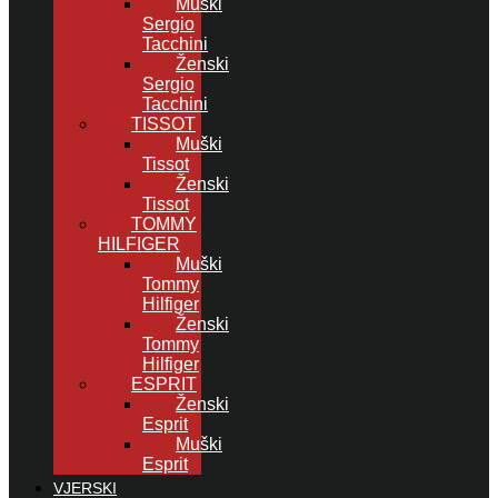
Muški
Sergio
Tacchini
Ženski
Sergio
Tacchini
TISSOT
Muški
Tissot
Ženski
Tissot
TOMMY
HILFIGER
Muški
Tommy
Hilfiger
Ženski
Tommy
Hilfiger
ESPRIT
Ženski
Esprit
Muški
Esprit
VJERSKI