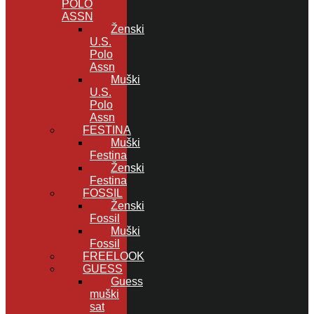
POLO
ASSN
Ženski
U.S.
Polo
Assn
Muški
U.S.
Polo
Assn
FESTINA
Muški
Festina
Ženski
Festina
FOSSIL
Ženski
Fossil
Muški
Fossil
FREELOOK
GUESS
Guess
muški
sat