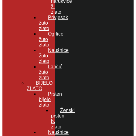
narukvice
ž.
zlato
Privjesak
žuto
zlato
Ogrlice
žuto
zlato
Naušnice
žuto
zlato
Lančić
žuto
zlato
BIJELO
ZLATO
Prsten
bijelo
zlato
Ženski
prsten
b.
zlato
Naušnice