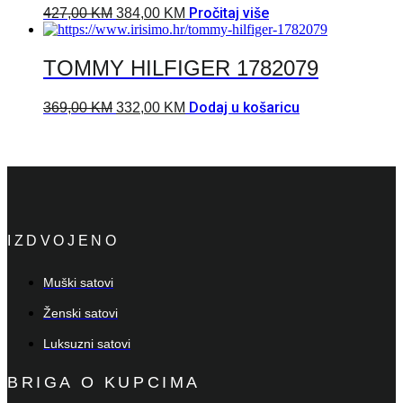
Pročitaj više
427,00
KM
384,00
KM
TOMMY HILFIGER 1782079
Dodaj u košaricu
369,00
KM
332,00
KM
IZDVOJENO
Muški satovi
Ženski satovi
Luksuzni satovi
BRIGA O KUPCIMA