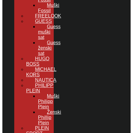
Muški
Fossil
FREELOOK
GUESS
Guess
muški
sat
Guess
ženski
sat
HUGO
BOSS
MICHAEL
KORS
NAUTICA
PHILIPP
PLEIN
Muški
Philipp
Plein
Ženski
Phillip
Plein
PLEIN