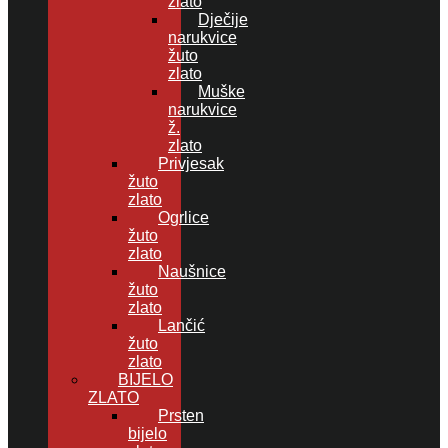
zlato
Dječije
narukvice
žuto
zlato
Muške
narukvice
ž.
zlato
Privjesak
žuto
zlato
Ogrlice
žuto
zlato
Naušnice
žuto
zlato
Lančić
žuto
zlato
BIJELO
ZLATO
Prsten
bijelo