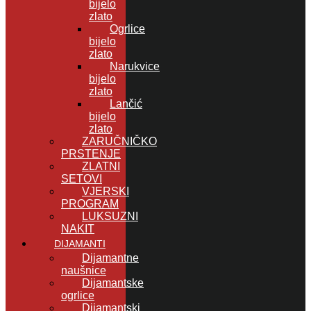
bijelo
zlato
Ogrlice
bijelo
zlato
Narukvice
bijelo
zlato
Lančić
bijelo
zlato
ZARUČNIČKO
PRSTENJE
ZLATNI
SETOVI
VJERSKI
PROGRAM
LUKSUZNI
NAKIT
DIJAMANTI
Dijamantne
naušnice
Dijamantske
ogrlice
Dijamantski