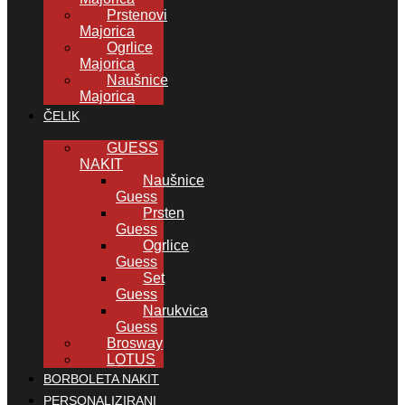
Prstenovi
Majorica
Ogrlice
Majorica
Naušnice
Majorica
ČELIK
GUESS
NAKIT
Naušnice
Guess
Prsten
Guess
Ogrlice
Guess
Set
Guess
Narukvica
Guess
Brosway
LOTUS
BORBOLETA NAKIT
PERSONALIZIRANI