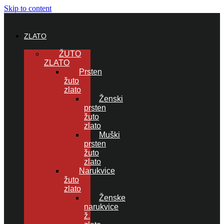
Skip to content
ZLATO
ŽUTO
ZLATO
Prsten
žuto
zlato
Ženski
prsten
žuto
zlato
Muški
prsten
žuto
zlato
Narukvice
žuto
zlato
Ženske
narukvice
ž.