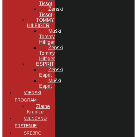
Tissot
Ženski
Tissot
TOMMY
HILFIGER
Muški
Tommy
Hilfiger
Ženski
Tommy
Hilfiger
ESPRIT
Ženski
Esprit
Muški
Esprit
VJERSKI
PROGRAM
Zlatne
Krunice
VJENČANO
PRSTENJE
SREBRO