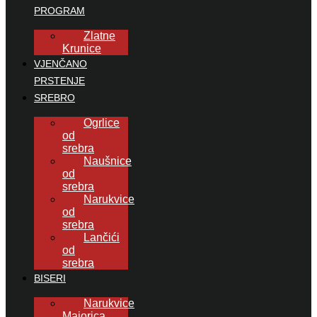
PROGRAM
Zlatne
Krunice
VJENČANO
PRSTENJE
SREBRO
Ogrlice
od
srebra
Naušnice
od
srebra
Narukvice
od
srebra
Lančići
od
srebra
BISERI
Narukvice
Majorica