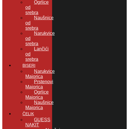
Ogrlice
od
srebra
Naušnice
od
srebra
Narukvice
od
srebra
Lančići
od
srebra
BISERI
Narukvice
Majorica
Prstenovi
Majorica
Ogrlice
Majorica
Naušnice
Majorica
ČELIK
GUESS
NAKIT