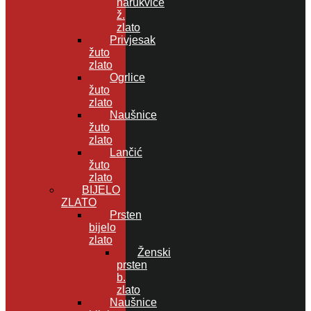
narukvice
ž.
zlato
Privjesak
žuto
zlato
Ogrlice
žuto
zlato
Naušnice
žuto
zlato
Lančić
žuto
zlato
BIJELO
ZLATO
Prsten
bijelo
zlato
Ženski
prsten
b.
zlato
Naušnice