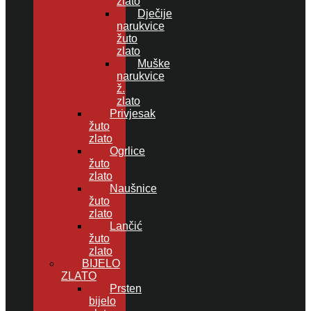
zlato
Dječije
narukvice
žuto
zlato
Muške
narukvice
ž.
zlato
Privjesak
žuto
zlato
Ogrlice
žuto
zlato
Naušnice
žuto
zlato
Lančić
žuto
zlato
BIJELO
ZLATO
Prsten
bijelo