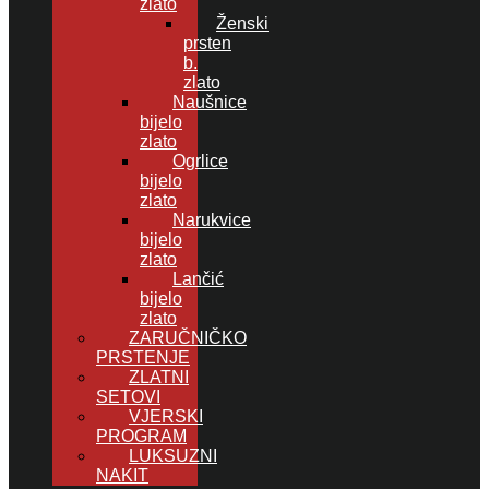
zlato
Ženski
prsten
b.
zlato
Naušnice
bijelo
zlato
Ogrlice
bijelo
zlato
Narukvice
bijelo
zlato
Lančić
bijelo
zlato
ZARUČNIČKO
PRSTENJE
ZLATNI
SETOVI
VJERSKI
PROGRAM
LUKSUZNI
NAKIT