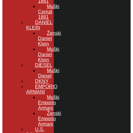
1881
Muški
Cerruti
1881
DANIEL
KLEIN
Ženski
Daniel
Klein
Muški
Daniel
Klein
DIESEL
Muški
Diesel
DKNY
EMPORIO
ARMANI
Muški
Emporio
Armani
Ženski
Emporio
Armani
U.S.