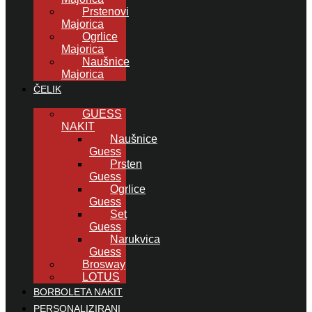
Prstenovi
Majorica
Ogrlice
Majorica
Naušnice
Majorica
ČELIK
GUESS
NAKIT
Naušnice
Guess
Prsten
Guess
Ogrlice
Guess
Set
Guess
Narukvica
Guess
Brosway
LOTUS
BORBOLETA NAKIT
PERSONALIZIRANI