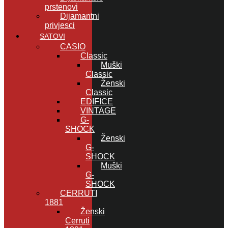
prstenovi
Dijamantni
privjesci
SATOVI
CASIO
Classic
Muški
Classic
Ženski
Classic
EDIFICE
VINTAGE
G-
SHOCK
Ženski
G-
SHOCK
Muški
G-
SHOCK
CERRUTI
1881
Ženski
Cerruti