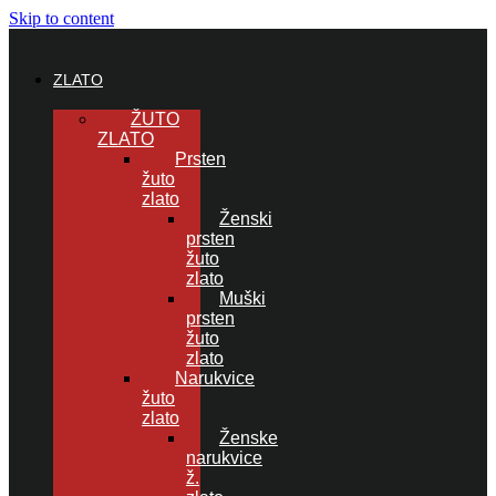
Skip to content
ZLATO
ŽUTO
ZLATO
Prsten
žuto
zlato
Ženski
prsten
žuto
zlato
Muški
prsten
žuto
zlato
Narukvice
žuto
zlato
Ženske
narukvice
ž.