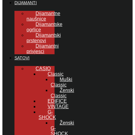
DIJAMANTI
Dijamantne
naušnice
Dijamantske
ogrlice
Dijamantski
prstenovi
Dijamantni
privjesci
SATOVI
CASIO
Classic
Muški
Classic
Ženski
Classic
EDIFICE
VINTAGE
G-
SHOCK
Ženski
G-
SHOCK