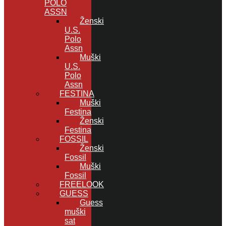
POLO
ASSN
Ženski
U.S.
Polo
Assn
Muški
U.S.
Polo
Assn
FESTINA
Muški
Festina
Ženski
Festina
FOSSIL
Ženski
Fossil
Muški
Fossil
FREELOOK
GUESS
Guess
muški
sat