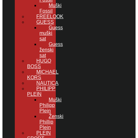
Muški
Fossil
FREELOOK
GUESS
Guess
muški
sat
Guess
ženski
sat
HUGO
BOSS
MICHAEL
KORS
NAUTICA
PHILIPP
PLEIN
Muški
Philipp
Plein
Ženski
Phillip
Plein
PLEIN