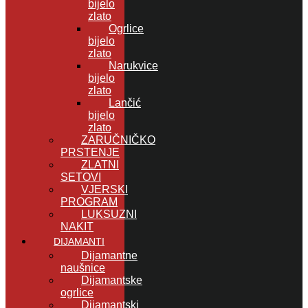
bijelo
zlato
Ogrlice
bijelo
zlato
Narukvice
bijelo
zlato
Lančić
bijelo
zlato
ZARUČNIČKO
PRSTENJE
ZLATNI
SETOVI
VJERSKI
PROGRAM
LUKSUZNI
NAKIT
DIJAMANTI
Dijamantne
naušnice
Dijamantske
ogrlice
Dijamantski