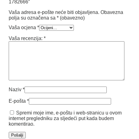
1782666”
Vaša adresa e-pošte neće biti objavljena.
Obavezna
polja su označena sa
* (obavezno)
Vaša ocjena
*
Vaša recenzija:
*
Naziv
*
E-pošta
*
Spremi moje ime, e-poštu i web-stranicu u ovom
internet pregledniku za sljedeći put kada budem
komentirao.