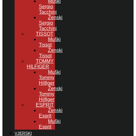
Muški
Sergio
Tacchini
Ženski
Sergio
Tacchini
TISSOT
Muški
Tissot
Ženski
Tissot
TOMMY
HILFIGER
Muški
Tommy
Hilfiger
Ženski
Tommy
Hilfiger
ESPRIT
Ženski
Esprit
Muški
Esprit
VJERSKI