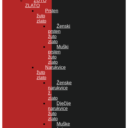
ŽUTO
ZLATO
Prsten
žuto
zlato
Ženski
prsten
žuto
zlato
Muški
prsten
žuto
zlato
Narukvice
žuto
zlato
Ženske
narukvice
ž.
zlato
Dječije
narukvice
žuto
zlato
Muške