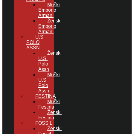
Muški
Emporio
Armani
Ženski
Emporio
Armani
U.S.
POLO
ASSN
Ženski
U.S.
Polo
Assn
Muški
U.S.
Polo
Assn
FESTINA
Muški
Festina
Ženski
Festina
FOSSIL
Ženski
Fossil