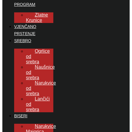
PROGRAM
Zlatne
Krunice
VJENČANO
PRSTENJE
SREBRO
Ogrlice
od
srebra
Naušnice
od
srebra
Narukvice
od
srebra
Lančići
od
srebra
BISERI
Narukvice
Majorica