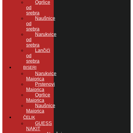
Ogrlice
od
srebra
Naušnice
od
srebra
Narukvice
od
srebra
Lančići
od
srebra
BISERI
Narukvice
Majorica
Prstenovi
Majorica
Ogrlice
Majorica
Naušnice
Majorica
ČELIK
GUESS
NAKIT