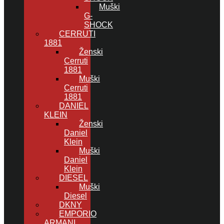
Muški
G-
SHOCK
CERRUTI
1881
Ženski
Cerruti
1881
Muški
Cerruti
1881
DANIEL
KLEIN
Ženski
Daniel
Klein
Muški
Daniel
Klein
DIESEL
Muški
Diesel
DKNY
EMPORIO
ARMANI