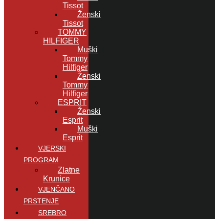
Tissot
Ženski
Tissot
TOMMY
HILFIGER
Muški
Tommy
Hilfiger
Ženski
Tommy
Hilfiger
ESPRIT
Ženski
Esprit
Muški
Esprit
VJERSKI
PROGRAM
Zlatne
Krunice
VJENČANO
PRSTENJE
SREBRO