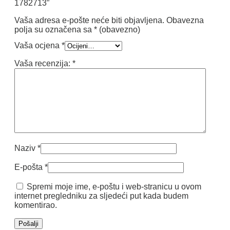
1782713”
Vaša adresa e-pošte neće biti objavljena.
Obavezna
polja su označena sa
* (obavezno)
Vaša ocjena
*
Vaša recenzija:
*
Naziv
*
E-pošta
*
Spremi moje ime, e-poštu i web-stranicu u ovom
internet pregledniku za sljedeći put kada budem
komentirao.