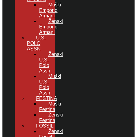
Muški
Emporio
Armani
Ženski
Emporio
Armani
U.S.
POLO
ASSN
Ženski
U.S.
Polo
Assn
Muški
U.S.
Polo
Assn
FESTINA
Muški
Festina
Ženski
Festina
FOSSIL
Ženski
Fossil