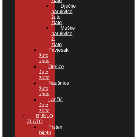
zlato
Dječije
narukvice
žuto
zlato
Muške
narukvice
ž.
zlato
Privjesak
žuto
zlato
Ogrlice
žuto
zlato
Naušnice
žuto
zlato
Lančić
žuto
zlato
BIJELO
ZLATO
Prsten
bijelo