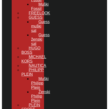
Muški
Fossil
FREELOOK
GUESS
Guess
muški
sat
Guess
ženski
sat
HUGO
BOSS
MICHAEL
KORS
NAUTICA
PHILIPP
PLEIN
Muški
Philipp
Plein
Ženski
Phillip
Plein
PLEIN