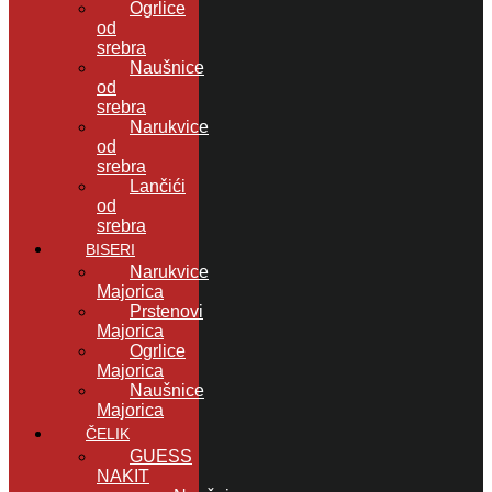
Ogrlice
od
srebra
Naušnice
od
srebra
Narukvice
od
srebra
Lančići
od
srebra
BISERI
Narukvice
Majorica
Prstenovi
Majorica
Ogrlice
Majorica
Naušnice
Majorica
ČELIK
GUESS
NAKIT