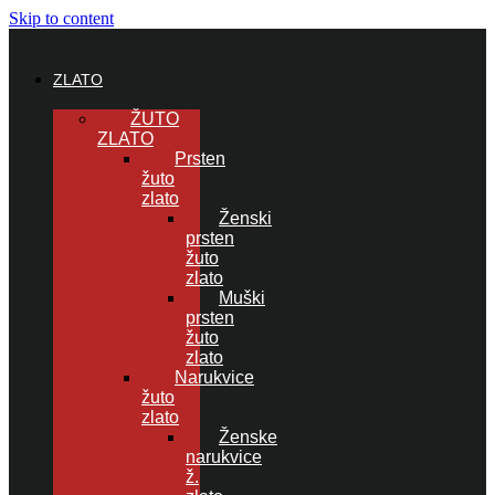
Skip to content
ZLATO
ŽUTO
ZLATO
Prsten
žuto
zlato
Ženski
prsten
žuto
zlato
Muški
prsten
žuto
zlato
Narukvice
žuto
zlato
Ženske
narukvice
ž.