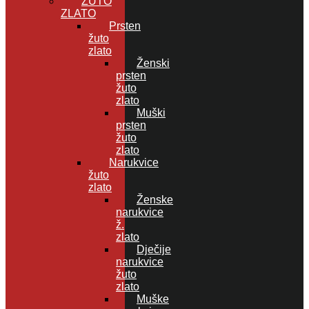
ŽUTO
ZLATO
Prsten
žuto
zlato
Ženski
prsten
žuto
zlato
Muški
prsten
žuto
zlato
Narukvice
žuto
zlato
Ženske
narukvice
ž.
zlato
Dječije
narukvice
žuto
zlato
Muške