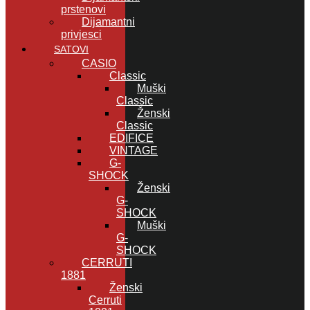
prstenovi
Dijamantni
privjesci
SATOVI
CASIO
Classic
Muški
Classic
Ženski
Classic
EDIFICE
VINTAGE
G-
SHOCK
Ženski
G-
SHOCK
Muški
G-
SHOCK
CERRUTI
1881
Ženski
Cerruti