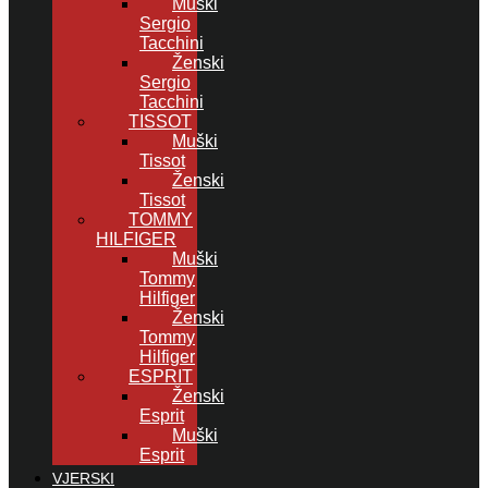
Muški
Sergio
Tacchini
Ženski
Sergio
Tacchini
TISSOT
Muški
Tissot
Ženski
Tissot
TOMMY
HILFIGER
Muški
Tommy
Hilfiger
Ženski
Tommy
Hilfiger
ESPRIT
Ženski
Esprit
Muški
Esprit
VJERSKI