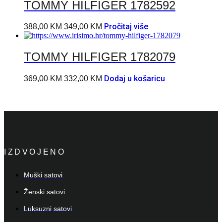
TOMMY HILFIGER 1782592
Pročitaj više
388,00
KM
349,00
KM
TOMMY HILFIGER 1782079
Dodaj u košaricu
369,00
KM
332,00
KM
IZDVOJENO
Muški satovi
Ženski satovi
Luksuzni satovi