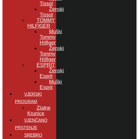
Tissot
Ženski
Tissot
TOMMY
HILFIGER
Muški
Tommy
Hilfiger
Ženski
Tommy
Hilfiger
ESPRIT
Ženski
Esprit
Muški
Esprit
VJERSKI
PROGRAM
Zlatne
Krunice
VJENČANO
PRSTENJE
SREBRO