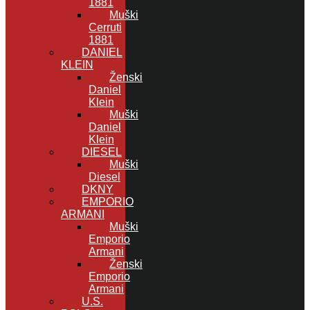
1881
Muški
Cerruti
1881
DANIEL
KLEIN
Ženski
Daniel
Klein
Muški
Daniel
Klein
DIESEL
Muški
Diesel
DKNY
EMPORIO
ARMANI
Muški
Emporio
Armani
Ženski
Emporio
Armani
U.S.