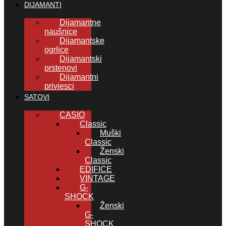
DIJAMANTI
Dijamantne
naušnice
Dijamantske
ogrlice
Dijamantski
prstenovi
Dijamantni
privjesci
SATOVI
CASIO
Classic
Muški
Classic
Ženski
Classic
EDIFICE
VINTAGE
G-
SHOCK
Ženski
G-
SHOCK