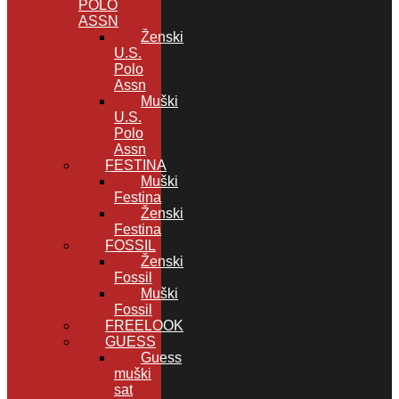
POLO
ASSN
Ženski
U.S.
Polo
Assn
Muški
U.S.
Polo
Assn
FESTINA
Muški
Festina
Ženski
Festina
FOSSIL
Ženski
Fossil
Muški
Fossil
FREELOOK
GUESS
Guess
muški
sat