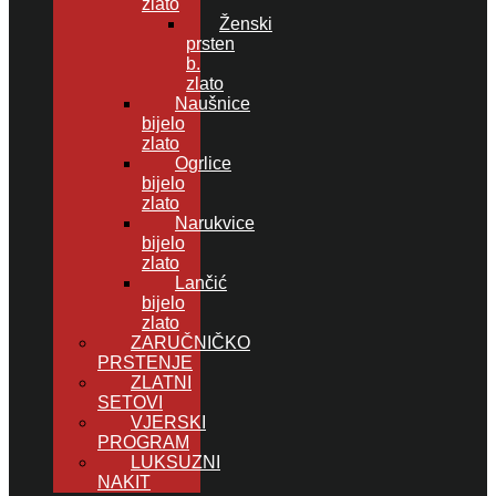
zlato
Ženski
prsten
b.
zlato
Naušnice
bijelo
zlato
Ogrlice
bijelo
zlato
Narukvice
bijelo
zlato
Lančić
bijelo
zlato
ZARUČNIČKO
PRSTENJE
ZLATNI
SETOVI
VJERSKI
PROGRAM
LUKSUZNI
NAKIT