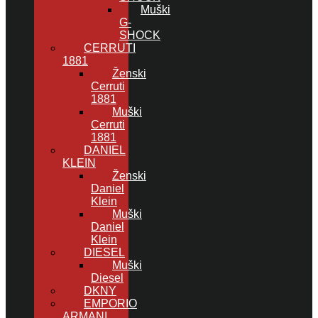
Muški
G-
SHOCK
CERRUTI
1881
Ženski
Cerruti
1881
Muški
Cerruti
1881
DANIEL
KLEIN
Ženski
Daniel
Klein
Muški
Daniel
Klein
DIESEL
Muški
Diesel
DKNY
EMPORIO
ARMANI