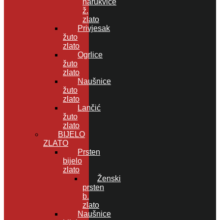
narukvice
ž.
zlato
Privjesak
žuto
zlato
Ogrlice
žuto
zlato
Naušnice
žuto
zlato
Lančić
žuto
zlato
BIJELO
ZLATO
Prsten
bijelo
zlato
Ženski
prsten
b.
zlato
Naušnice