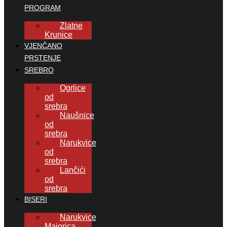
PROGRAM
Zlatne
Krunice
VJENČANO
PRSTENJE
SREBRO
Ogrlice
od
srebra
Naušnice
od
srebra
Narukvice
od
srebra
Lančići
od
srebra
BISERI
Narukvice
Majorica