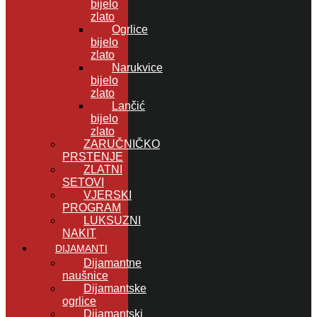
bijelo
zlato
Ogrlice
bijelo
zlato
Narukvice
bijelo
zlato
Lančić
bijelo
zlato
ZARUČNIČKO
PRSTENJE
ZLATNI
SETOVI
VJERSKI
PROGRAM
LUKSUZNI
NAKIT
DIJAMANTI
Dijamantne
naušnice
Dijamantske
ogrlice
Dijamantski