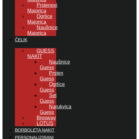
Prstenovi
Majorica
Ogrlice
Majorica
Naušnice
Majorica
ČELIK
GUESS
NAKIT
Naušnice
Guess
Prsten
Guess
Ogrlice
Guess
Set
Guess
Narukvica
Guess
Brosway
LOTUS
BORBOLETA NAKIT
PERSONALIZIRANI