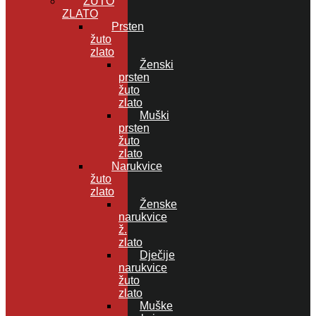
ŽUTO
ZLATO
Prsten
žuto
zlato
Ženski
prsten
žuto
zlato
Muški
prsten
žuto
zlato
Narukvice
žuto
zlato
Ženske
narukvice
ž.
zlato
Dječije
narukvice
žuto
zlato
Muške