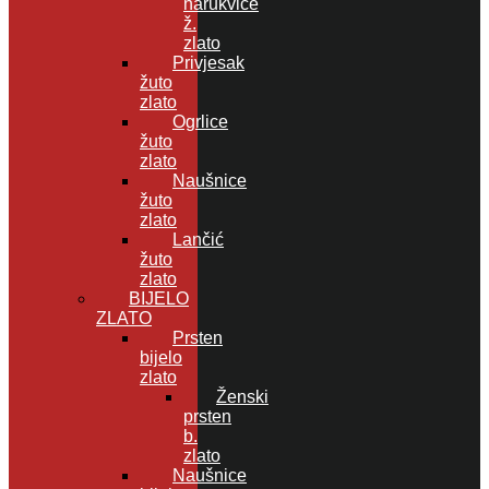
narukvice
ž.
zlato
Privjesak
žuto
zlato
Ogrlice
žuto
zlato
Naušnice
žuto
zlato
Lančić
žuto
zlato
BIJELO
ZLATO
Prsten
bijelo
zlato
Ženski
prsten
b.
zlato
Naušnice