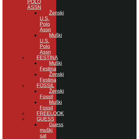
POLO
ASSN
Ženski
U.S.
Polo
Assn
Muški
U.S.
Polo
Assn
FESTINA
Muški
Festina
Ženski
Festina
FOSSIL
Ženski
Fossil
Muški
Fossil
FREELOOK
GUESS
Guess
muški
sat