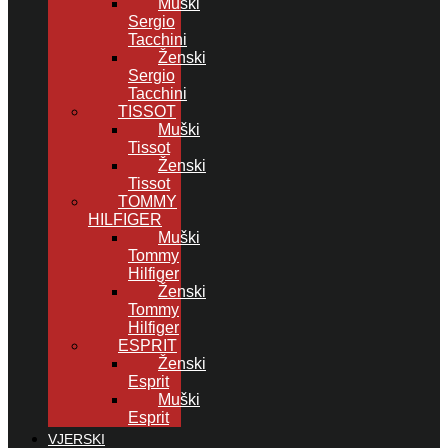
Muški
Sergio
Tacchini
Ženski
Sergio
Tacchini
TISSOT
Muški
Tissot
Ženski
Tissot
TOMMY
HILFIGER
Muški
Tommy
Hilfiger
Ženski
Tommy
Hilfiger
ESPRIT
Ženski
Esprit
Muški
Esprit
VJERSKI