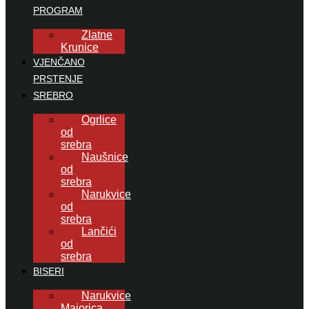
PROGRAM
Zlatne
Krunice
VJENČANO
PRSTENJE
SREBRO
Ogrlice
od
srebra
Naušnice
od
srebra
Narukvice
od
srebra
Lančići
od
srebra
BISERI
Narukvice
Majorica