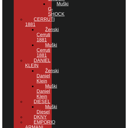
Muški
G-
SHOCK
CERRUTI
1881
Ženski
Cerruti
1881
Muški
Cerruti
1881
DANIEL
KLEIN
Ženski
Daniel
Klein
Muški
Daniel
Klein
DIESEL
Muški
Diesel
DKNY
EMPORIO
ARMANI