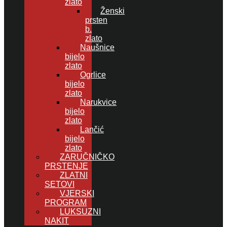
zlato
Ženski
prsten
b.
zlato
Naušnice
bijelo
zlato
Ogrlice
bijelo
zlato
Narukvice
bijelo
zlato
Lančić
bijelo
zlato
ZARUČNIČKO
PRSTENJE
ZLATNI
SETOVI
VJERSKI
PROGRAM
LUKSUZNI
NAKIT