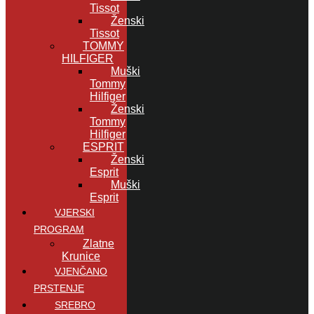
Tissot
Ženski
Tissot
TOMMY
HILFIGER
Muški
Tommy
Hilfiger
Ženski
Tommy
Hilfiger
ESPRIT
Ženski
Esprit
Muški
Esprit
VJERSKI
PROGRAM
Zlatne
Krunice
VJENČANO
PRSTENJE
SREBRO