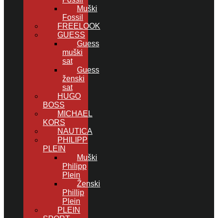
Muški
Fossil
FREELOOK
GUESS
Guess
muški
sat
Guess
ženski
sat
HUGO
BOSS
MICHAEL
KORS
NAUTICA
PHILIPP
PLEIN
Muški
Philipp
Plein
Ženski
Phillip
Plein
PLEIN