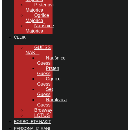
Prstenovi
Majorica
Ogrlice
Majorica
Naušnice
Majorica
ČELIK
GUESS
NAKIT
Naušnice
Guess
Prsten
Guess
Ogrlice
Guess
Set
Guess
Narukvica
Guess
Brosway
LOTUS
BORBOLETA NAKIT
PERSONALIZIRANI