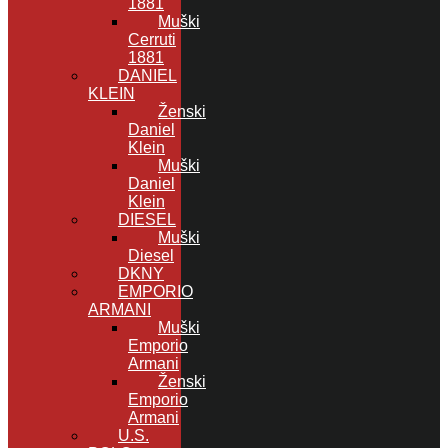
1881
Muški
Cerruti
1881
DANIEL
KLEIN
Ženski
Daniel
Klein
Muški
Daniel
Klein
DIESEL
Muški
Diesel
DKNY
EMPORIO
ARMANI
Muški
Emporio
Armani
Ženski
Emporio
Armani
U.S.