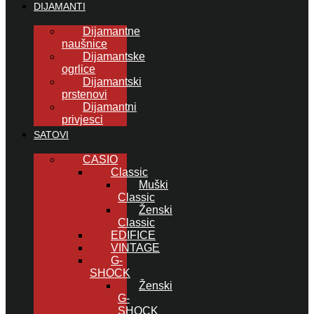
DIJAMANTI
Dijamantne
naušnice
Dijamantske
ogrlice
Dijamantski
prstenovi
Dijamantni
privjesci
SATOVI
CASIO
Classic
Muški
Classic
Ženski
Classic
EDIFICE
VINTAGE
G-
SHOCK
Ženski
G-
SHOCK