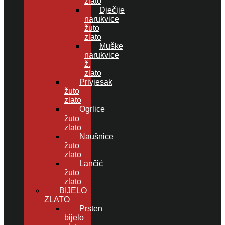
zlato
Dječije
narukvice
žuto
zlato
Muške
narukvice
ž.
zlato
Privjesak
žuto
zlato
Ogrlice
žuto
zlato
Naušnice
žuto
zlato
Lančić
žuto
zlato
BIJELO
ZLATO
Prsten
bijelo