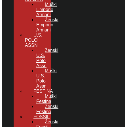
Muški
Emporio
Armani
Ženski
Emporio
Armani
U.S.
POLO
ASSN
Ženski
U.S.
Polo
Assn
Muški
U.S.
Polo
Assn
FESTINA
Muški
Festina
Ženski
Festina
FOSSIL
Ženski
Fossil