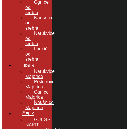
Ogrlice
od
srebra
Naušnice
od
srebra
Narukvice
od
srebra
Lančići
od
srebra
BISERI
Narukvice
Majorica
Prstenovi
Majorica
Ogrlice
Majorica
Naušnice
Majorica
ČELIK
GUESS
NAKIT