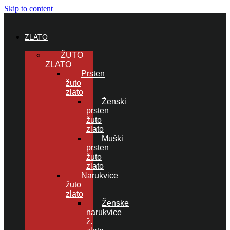
Skip to content
ZLATO
ŽUTO
ZLATO
Prsten
žuto
zlato
Ženski
prsten
žuto
zlato
Muški
prsten
žuto
zlato
Narukvice
žuto
zlato
Ženske
narukvice
ž.