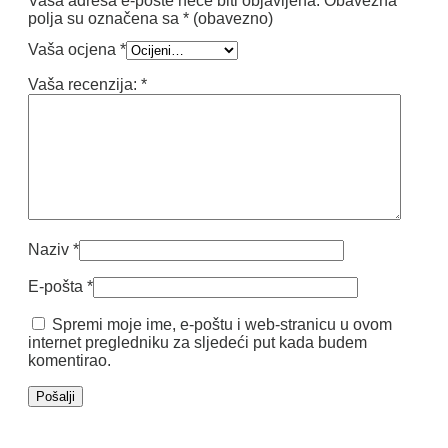
Vaša adresa e-pošte neće biti objavljena.
Obavezna
polja su označena sa
* (obavezno)
Vaša ocjena
*
Vaša recenzija:
*
Naziv
*
E-pošta
*
Spremi moje ime, e-poštu i web-stranicu u ovom
internet pregledniku za sljedeći put kada budem
komentirao.