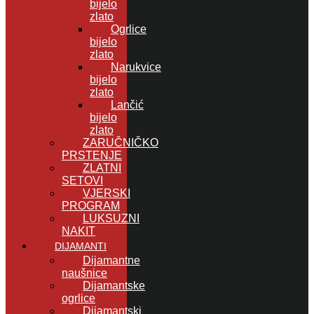
bijelo
zlato
Ogrlice
bijelo
zlato
Narukvice
bijelo
zlato
Lančić
bijelo
zlato
ZARUČNIČKO
PRSTENJE
ZLATNI
SETOVI
VJERSKI
PROGRAM
LUKSUZNI
NAKIT
DIJAMANTI
Dijamantne
naušnice
Dijamantske
ogrlice
Dijamantski