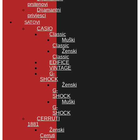
prstenovi
Dijamantni
privjesci
SATOVI
CASIO
Classic
Muški
Classic
Ženski
Classic
EDIFICE
VINTAGE
G-
SHOCK
Ženski
G-
SHOCK
Muški
G-
SHOCK
CERRUTI
1881
Ženski
Cerruti