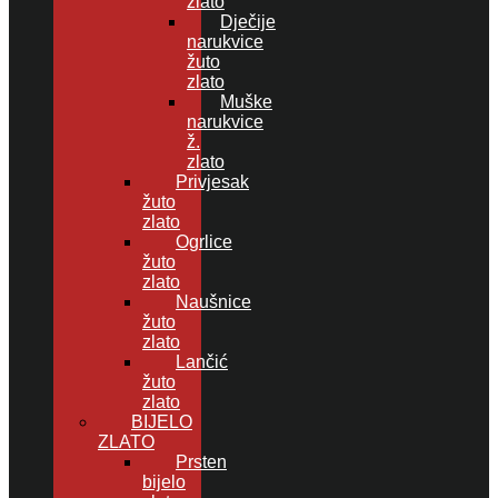
zlato
Dječije
narukvice
žuto
zlato
Muške
narukvice
ž.
zlato
Privjesak
žuto
zlato
Ogrlice
žuto
zlato
Naušnice
žuto
zlato
Lančić
žuto
zlato
BIJELO
ZLATO
Prsten
bijelo