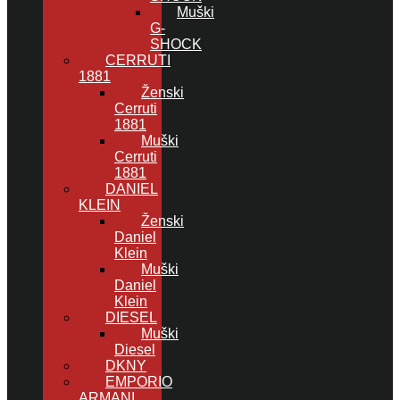
Muški
G-
SHOCK
CERRUTI
1881
Ženski
Cerruti
1881
Muški
Cerruti
1881
DANIEL
KLEIN
Ženski
Daniel
Klein
Muški
Daniel
Klein
DIESEL
Muški
Diesel
DKNY
EMPORIO
ARMANI