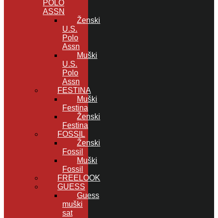
POLO
ASSN
Ženski
U.S.
Polo
Assn
Muški
U.S.
Polo
Assn
FESTINA
Muški
Festina
Ženski
Festina
FOSSIL
Ženski
Fossil
Muški
Fossil
FREELOOK
GUESS
Guess
muški
sat