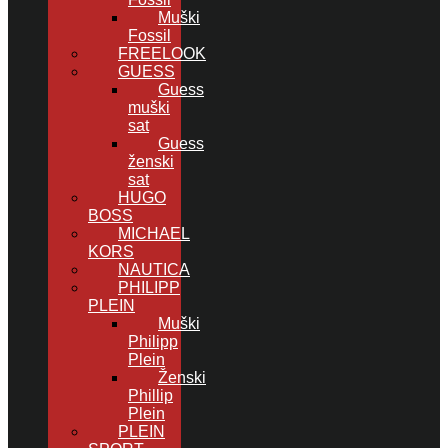
Muški
Fossil
FREELOOK
GUESS
Guess
muški
sat
Guess
ženski
sat
HUGO
BOSS
MICHAEL
KORS
NAUTICA
PHILIPP
PLEIN
Muški
Philipp
Plein
Ženski
Phillip
Plein
PLEIN