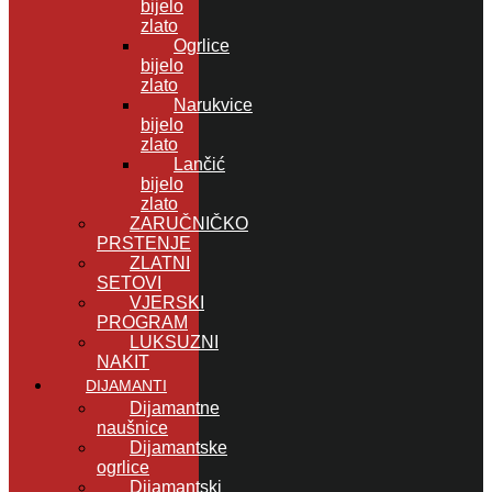
bijelo
zlato
Ogrlice
bijelo
zlato
Narukvice
bijelo
zlato
Lančić
bijelo
zlato
ZARUČNIČKO
PRSTENJE
ZLATNI
SETOVI
VJERSKI
PROGRAM
LUKSUZNI
NAKIT
DIJAMANTI
Dijamantne
naušnice
Dijamantske
ogrlice
Dijamantski