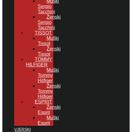
Muški
Sergio
Tacchini
Ženski
Sergio
Tacchini
TISSOT
Muški
Tissot
Ženski
Tissot
TOMMY
HILFIGER
Muški
Tommy
Hilfiger
Ženski
Tommy
Hilfiger
ESPRIT
Ženski
Esprit
Muški
Esprit
VJERSKI