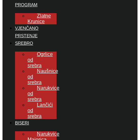
PROGRAM
Zlatne
Krunice
VJENČANO
PRSTENJE
SREBRO
Ogrlice
od
srebra
Naušnice
od
srebra
Narukvice
od
srebra
Lančići
od
srebra
BISERI
Narukvice
Majorica