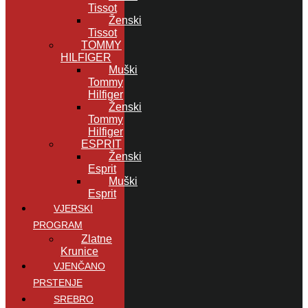
Tissot
Ženski
Tissot
TOMMY
HILFIGER
Muški
Tommy
Hilfiger
Ženski
Tommy
Hilfiger
ESPRIT
Ženski
Esprit
Muški
Esprit
VJERSKI
PROGRAM
Zlatne
Krunice
VJENČANO
PRSTENJE
SREBRO