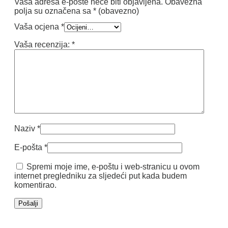
Vaša adresa e-pošte neće biti objavljena.
Obavezna
polja su označena sa
* (obavezno)
Vaša ocjena
*
Vaša recenzija:
*
Naziv
*
E-pošta
*
Spremi moje ime, e-poštu i web-stranicu u ovom
internet pregledniku za sljedeći put kada budem
komentirao.