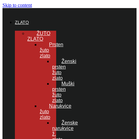
Skip to content
ZLATO
ŽUTO
ZLATO
Prsten
žuto
zlato
Ženski
prsten
žuto
zlato
Muški
prsten
žuto
zlato
Narukvice
žuto
zlato
Ženske
narukvice
ž.