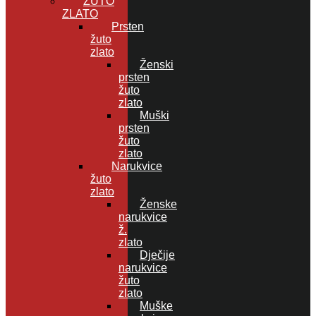
ŽUTO
ZLATO
Prsten
žuto
zlato
Ženski
prsten
žuto
zlato
Muški
prsten
žuto
zlato
Narukvice
žuto
zlato
Ženske
narukvice
ž.
zlato
Dječije
narukvice
žuto
zlato
Muške