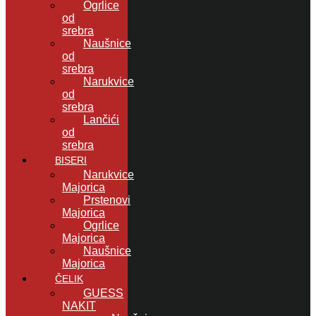
Ogrlice
od
srebra
Naušnice
od
srebra
Narukvice
od
srebra
Lančići
od
srebra
BISERI
Narukvice
Majorica
Prstenovi
Majorica
Ogrlice
Majorica
Naušnice
Majorica
ČELIK
GUESS
NAKIT