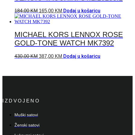
Dodaj u košaricu
184,00
KM
165,00
KM
MICHAEL KORS LENNOX ROSE
GOLD-TONE WATCH MK7392
Dodaj u košaricu
430,00
KM
387,00
KM
IZDVOJENO
Muški satovi
Ženski satovi