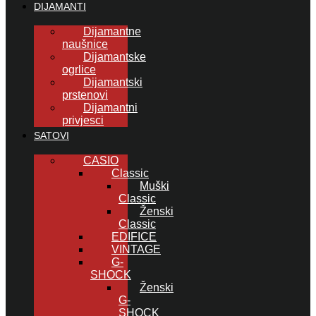
DIJAMANTI
Dijamantne
naušnice
Dijamantske
ogrlice
Dijamantski
prstenovi
Dijamantni
privjesci
SATOVI
CASIO
Classic
Muški
Classic
Ženski
Classic
EDIFICE
VINTAGE
G-
SHOCK
Ženski
G-
SHOCK