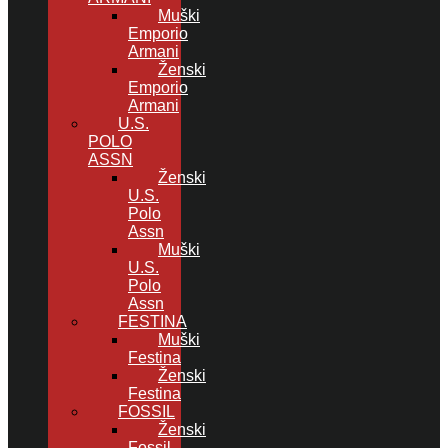
Muški
Emporio
Armani
Ženski
Emporio
Armani
U.S.
POLO
ASSN
Ženski
U.S.
Polo
Assn
Muški
U.S.
Polo
Assn
FESTINA
Muški
Festina
Ženski
Festina
FOSSIL
Ženski
Fossil