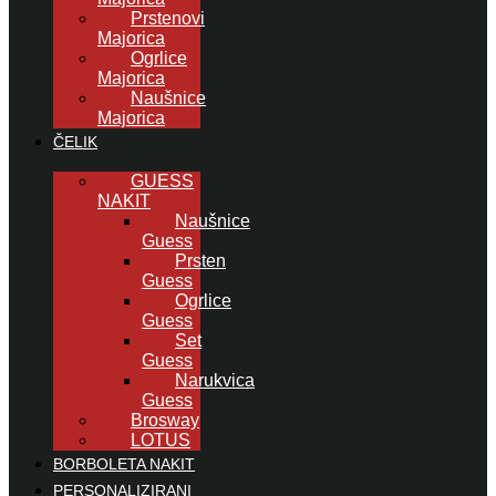
Prstenovi
Majorica
Ogrlice
Majorica
Naušnice
Majorica
ČELIK
GUESS
NAKIT
Naušnice
Guess
Prsten
Guess
Ogrlice
Guess
Set
Guess
Narukvica
Guess
Brosway
LOTUS
BORBOLETA NAKIT
PERSONALIZIRANI