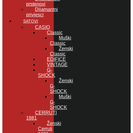
prstenovi
Dijamantni
privjesci
SATOVI
CASIO
Classic
Muški
Classic
Ženski
Classic
EDIFICE
VINTAGE
G-
SHOCK
Ženski
G-
SHOCK
Muški
G-
SHOCK
CERRUTI
1881
Ženski
Cerruti