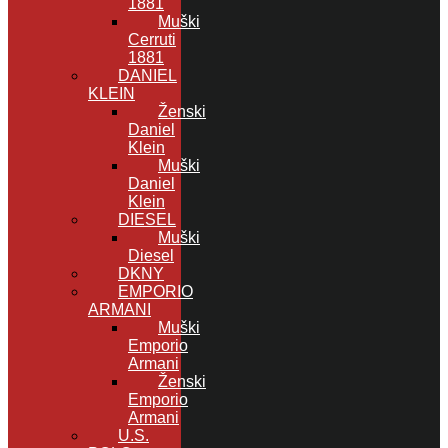
1881
Muški
Cerruti
1881
DANIEL
KLEIN
Ženski
Daniel
Klein
Muški
Daniel
Klein
DIESEL
Muški
Diesel
DKNY
EMPORIO
ARMANI
Muški
Emporio
Armani
Ženski
Emporio
Armani
U.S.