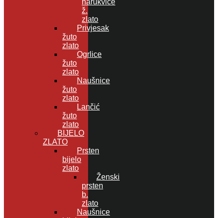
narukvice
ž.
zlato
Privjesak
žuto
zlato
Ogrlice
žuto
zlato
Naušnice
žuto
zlato
Lančić
žuto
zlato
BIJELO
ZLATO
Prsten
bijelo
zlato
Ženski
prsten
b.
zlato
Naušnice