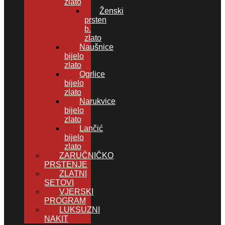
zlato
Ženski
prsten
b.
zlato
Naušnice
bijelo
zlato
Ogrlice
bijelo
zlato
Narukvice
bijelo
zlato
Lančić
bijelo
zlato
ZARUČNIČKO
PRSTENJE
ZLATNI
SETOVI
VJERSKI
PROGRAM
LUKSUZNI
NAKIT