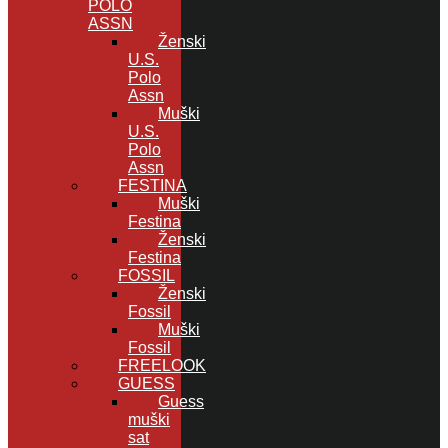
POLO
ASSN
Ženski
U.S.
Polo
Assn
Muški
U.S.
Polo
Assn
FESTINA
Muški
Festina
Ženski
Festina
FOSSIL
Ženski
Fossil
Muški
Fossil
FREELOOK
GUESS
Guess
muški
sat