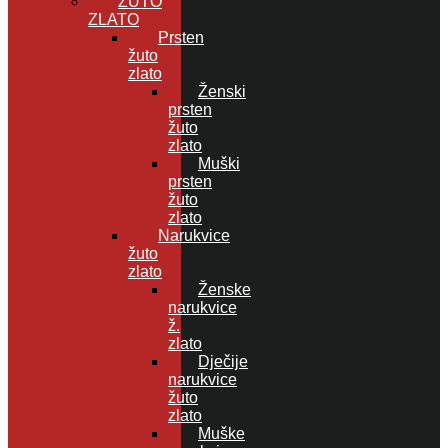
ŽUTO
ZLATO
Prsten
žuto
zlato
Ženski
prsten
žuto
zlato
Muški
prsten
žuto
zlato
Narukvice
žuto
zlato
Ženske
narukvice
ž.
zlato
Dječije
narukvice
žuto
zlato
Muške