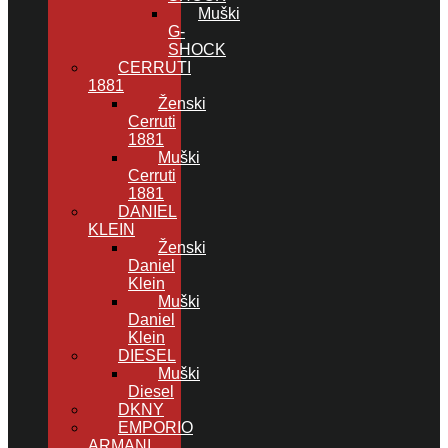
Muški
G-
SHOCK
CERRUTI
1881
Ženski
Cerruti
1881
Muški
Cerruti
1881
DANIEL
KLEIN
Ženski
Daniel
Klein
Muški
Daniel
Klein
DIESEL
Muški
Diesel
DKNY
EMPORIO
ARMANI