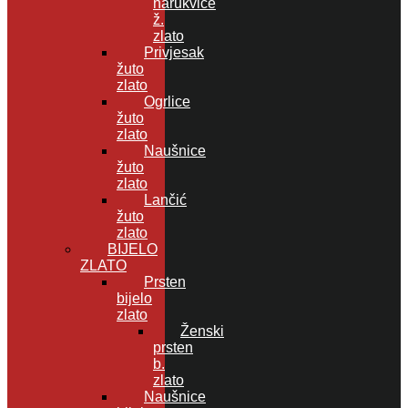
narukvice
ž.
zlato
Privjesak
žuto
zlato
Ogrlice
žuto
zlato
Naušnice
žuto
zlato
Lančić
žuto
zlato
BIJELO
ZLATO
Prsten
bijelo
zlato
Ženski
prsten
b.
zlato
Naušnice