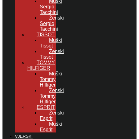
Muški
Sergio
Tacchini
Ženski
Sergio
Tacchini
TISSOT
Muški
Tissot
Ženski
Tissot
TOMMY
HILFIGER
Muški
Tommy
Hilfiger
Ženski
Tommy
Hilfiger
ESPRIT
Ženski
Esprit
Muški
Esprit
VJERSKI