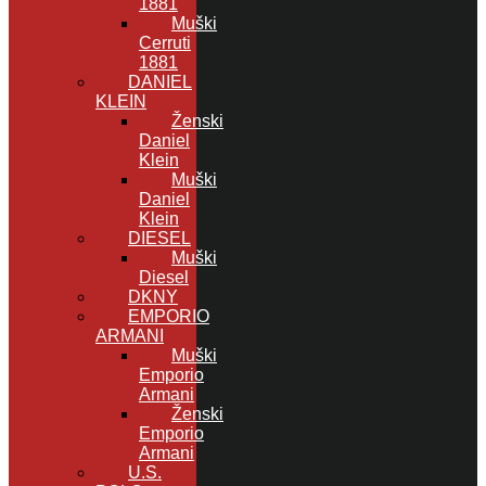
1881
Muški
Cerruti
1881
DANIEL
KLEIN
Ženski
Daniel
Klein
Muški
Daniel
Klein
DIESEL
Muški
Diesel
DKNY
EMPORIO
ARMANI
Muški
Emporio
Armani
Ženski
Emporio
Armani
U.S.