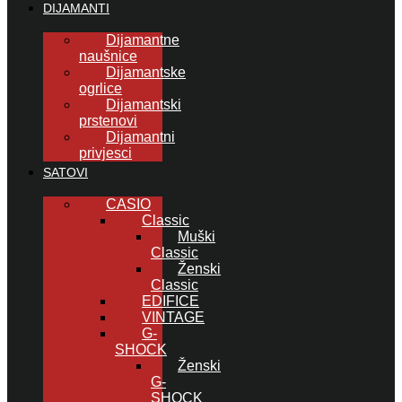
DIJAMANTI
Dijamantne
naušnice
Dijamantske
ogrlice
Dijamantski
prstenovi
Dijamantni
privjesci
SATOVI
CASIO
Classic
Muški
Classic
Ženski
Classic
EDIFICE
VINTAGE
G-
SHOCK
Ženski
G-
SHOCK