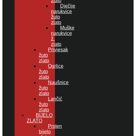
zlato
Dječije
narukvice
žuto
zlato
Muške
narukvice
ž.
zlato
Privjesak
žuto
zlato
Ogrlice
žuto
zlato
Naušnice
žuto
zlato
Lančić
žuto
zlato
BIJELO
ZLATO
Prsten
bijelo