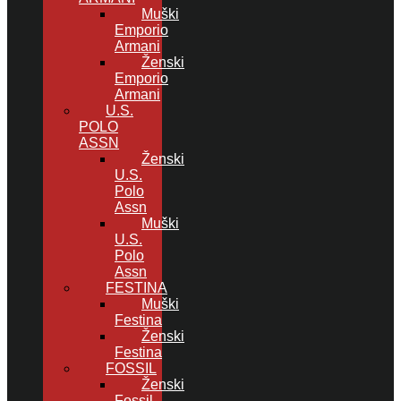
Muški
Emporio
Armani
Ženski
Emporio
Armani
U.S.
POLO
ASSN
Ženski
U.S.
Polo
Assn
Muški
U.S.
Polo
Assn
FESTINA
Muški
Festina
Ženski
Festina
FOSSIL
Ženski
Fossil