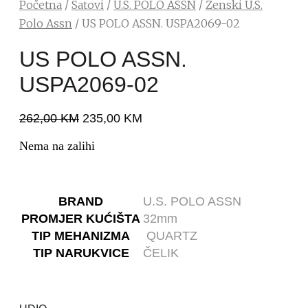
Početna
/
Satovi
/
U.S. POLO ASSN
/
Ženski U.S.
Polo Assn
/ US POLO ASSN. USPA2069-02
US POLO ASSN.
USPA2069-02
262,00
KM
235,00
KM
Nema na zalihi
BRAND
U.S. POLO ASSN
PROMJER KUĆIŠTA
32mm
TIP MEHANIZMA
QUARTZ
TIP NARUKVICE
ČELIK