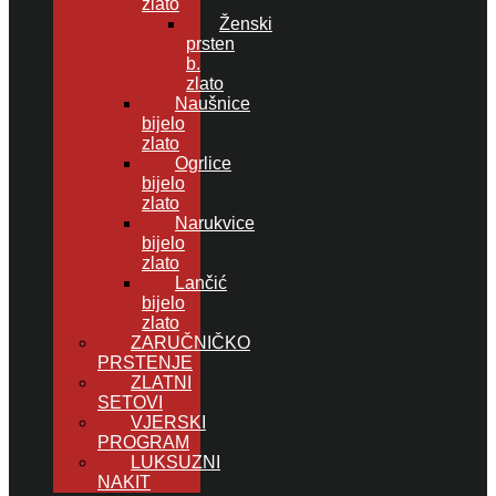
zlato
Ženski
prsten
b.
zlato
Naušnice
bijelo
zlato
Ogrlice
bijelo
zlato
Narukvice
bijelo
zlato
Lančić
bijelo
zlato
ZARUČNIČKO
PRSTENJE
ZLATNI
SETOVI
VJERSKI
PROGRAM
LUKSUZNI
NAKIT