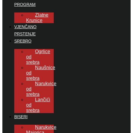
PROGRAM
Zlatne
Krunice
VJENČANO
PRSTENJE
SREBRO
Ogrlice
od
srebra
Naušnice
od
srebra
Narukvice
od
srebra
Lančići
od
srebra
BISERI
Narukvice
Majorica