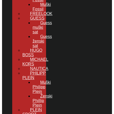
Muški
Fossil
FREELOOK
GUESS
Guess
muški
sat
Guess
ženski
sat
HUGO
BOSS
MICHAEL
KORS
NAUTICA
PHILIPP
PLEIN
Muški
Philipp
Plein
Ženski
Phillip
Plein
PLEIN