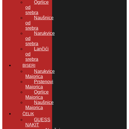
Ogrlice
od
srebra
Naušnice
od
srebra
Narukvice
od
srebra
Lančići
od
srebra
BISERI
Narukvice
Majorica
Prstenovi
Majorica
Ogrlice
Majorica
Naušnice
Majorica
ČELIK
GUESS
NAKIT