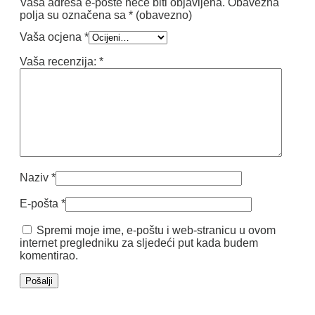
Vaša adresa e-pošte neće biti objavljena.
Obavezna
polja su označena sa
* (obavezno)
Vaša ocjena
*
Vaša recenzija:
*
Naziv
*
E-pošta
*
Spremi moje ime, e-poštu i web-stranicu u ovom
internet pregledniku za sljedeći put kada budem
komentirao.