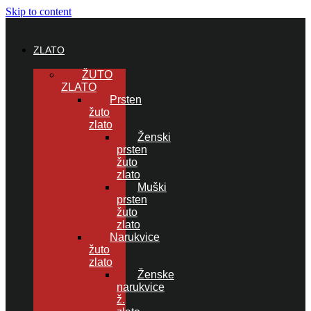
Skip to content
ZLATO
ŽUTO
ZLATO
Prsten
žuto
zlato
Ženski
prsten
žuto
zlato
Muški
prsten
žuto
zlato
Narukvice
žuto
zlato
Ženske
narukvice
ž.