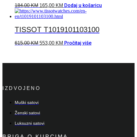
Dodaj u košaricu
184,00
KM
165,00
KM
TISSOT T1019101103100
Pročitaj više
615,00
KM
553,00
KM
IZDVOJENO
Muški satovi
Ženski satovi
Luksuzni satovi
BRIGA O KUPCIMA