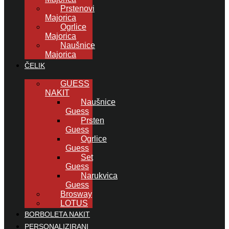
Prstenovi
Majorica
Ogrlice
Majorica
Naušnice
Majorica
ČELIK
GUESS
NAKIT
Naušnice
Guess
Prsten
Guess
Ogrlice
Guess
Set
Guess
Narukvica
Guess
Brosway
LOTUS
BORBOLETA NAKIT
PERSONALIZIRANI