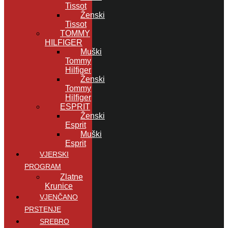
Tissot
Ženski
Tissot
TOMMY
HILFIGER
Muški
Tommy
Hilfiger
Ženski
Tommy
Hilfiger
ESPRIT
Ženski
Esprit
Muški
Esprit
VJERSKI
PROGRAM
Zlatne
Krunice
VJENČANO
PRSTENJE
SREBRO