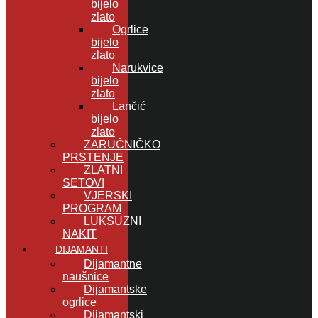
bijelo
zlato
Ogrlice
bijelo
zlato
Narukvice
bijelo
zlato
Lančić
bijelo
zlato
ZARUČNIČKO
PRSTENJE
ZLATNI
SETOVI
VJERSKI
PROGRAM
LUKSUZNI
NAKIT
DIJAMANTI
Dijamantne
naušnice
Dijamantske
ogrlice
Dijamantski