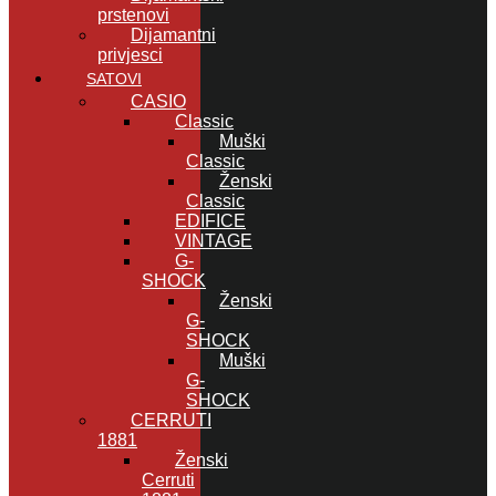
prstenovi
Dijamantni
privjesci
SATOVI
CASIO
Classic
Muški
Classic
Ženski
Classic
EDIFICE
VINTAGE
G-
SHOCK
Ženski
G-
SHOCK
Muški
G-
SHOCK
CERRUTI
1881
Ženski
Cerruti