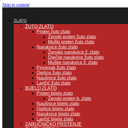
Skip to content
ZLATO
ŽUTO ZLATO
Prsten žuto zlato
Ženski prsten žuto zlato
Muški prsten žuto zlato
Narukvice žuto zlato
Ženske narukvice ž. zlato
Dječije narukvice žuto zlato
Muške narukvice ž. zlato
Privjesak žuto zlato
Ogrlice žuto zlato
Naušnice žuto zlato
Lančić žuto zlato
BIJELO ZLATO
Prsten bijelo zlato
Ženski prsten b. zlato
Naušnice bijelo zlato
Ogrlice bijelo zlato
Narukvice bijelo zlato
Lančić bijelo zlato
ZARUČNIČKO PRSTENJE