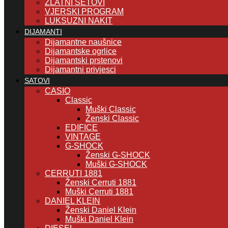
ZLATNI SETOVI
VJERSKI PROGRAM
LUKSUZNI NAKIT
DIJAMANTI
Dijamantne naušnice
Dijamantske ogrlice
Dijamantski prstenovi
Dijamantni privjesci
SATOVI
CASIO
Classic
Muški Classic
Ženski Classic
EDIFICE
VINTAGE
G-SHOCK
Ženski G-SHOCK
Muški G-SHOCK
CERRUTI 1881
Ženski Cerruti 1881
Muški Cerruti 1881
DANIEL KLEIN
Ženski Daniel Klein
Muški Daniel Klein