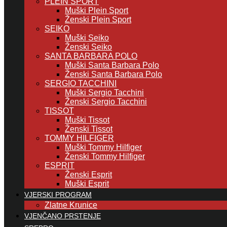
PLEIN SPORT
Muški Plein Sport
Ženski Plein Sport
SEIKO
Muški Seiko
Ženski Seiko
SANTA BARBARA POLO
Muški Santa Barbara Polo
Ženski Santa Barbara Polo
SERGIO TACCHINI
Muški Sergio Tacchini
Ženski Sergio Tacchini
TISSOT
Muški Tissot
Ženski Tissot
TOMMY HILFIGER
Muški Tommy Hilfiger
Ženski Tommy Hilfiger
ESPRIT
Ženski Esprit
Muški Esprit
VJERSKI PROGRAM
Zlatne Krunice
VJENČANO PRSTENJE