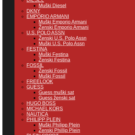
DIESEL
Muški Diesel
DKNY
EMPORIO ARMANI
Muški Emporio Armani
Ženski Emporio Armani
U.S. POLO ASSN
Ženski U.S. Polo Assn
Muški U.S. Polo Assn
FESTINA
Muški Festina
Ženski Festina
FOSSIL
Ženski Fossil
Muški Fossil
FREELOOK
GUESS
Guess muški sat
Guess ženski sat
HUGO BOSS
MICHAEL KORS
NAUTICA
PHILIPP PLEIN
Muški Philipp Plein
Ženski Phillip Plein