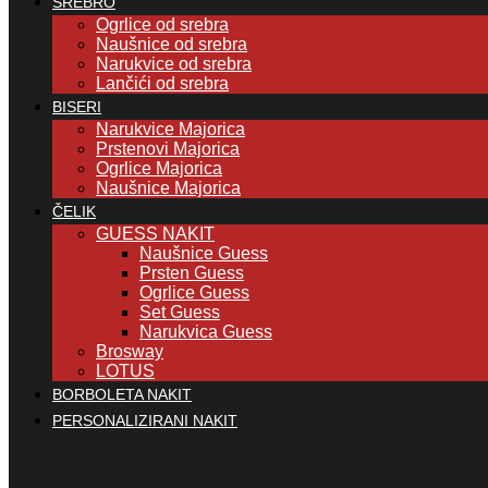
SREBRO
Ogrlice od srebra
Naušnice od srebra
Narukvice od srebra
Lančići od srebra
BISERI
Narukvice Majorica
Prstenovi Majorica
Ogrlice Majorica
Naušnice Majorica
ČELIK
GUESS NAKIT
Naušnice Guess
Prsten Guess
Ogrlice Guess
Set Guess
Narukvica Guess
Brosway
LOTUS
BORBOLETA NAKIT
PERSONALIZIRANI NAKIT