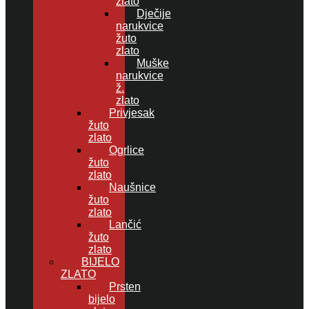
zlato
Dječije
narukvice
žuto
zlato
Muške
narukvice
ž.
zlato
Privjesak
žuto
zlato
Ogrlice
žuto
zlato
Naušnice
žuto
zlato
Lančić
žuto
zlato
BIJELO
ZLATO
Prsten
bijelo