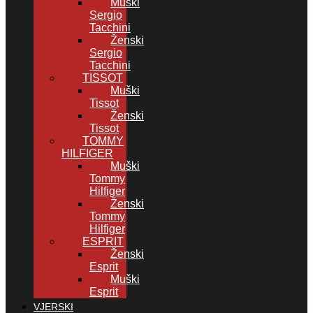
Muški
Sergio
Tacchini
Ženski
Sergio
Tacchini
TISSOT
Muški
Tissot
Ženski
Tissot
TOMMY
HILFIGER
Muški
Tommy
Hilfiger
Ženski
Tommy
Hilfiger
ESPRIT
Ženski
Esprit
Muški
Esprit
VJERSKI