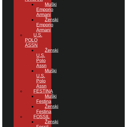
Muški
Emporio
Armani
Ženski
Emporio
Armani
U.S.
POLO
ASSN
Ženski
U.S.
Polo
Assn
Muški
U.S.
Polo
Assn
FESTINA
Muški
Festina
Ženski
Festina
FOSSIL
Ženski
Fossil