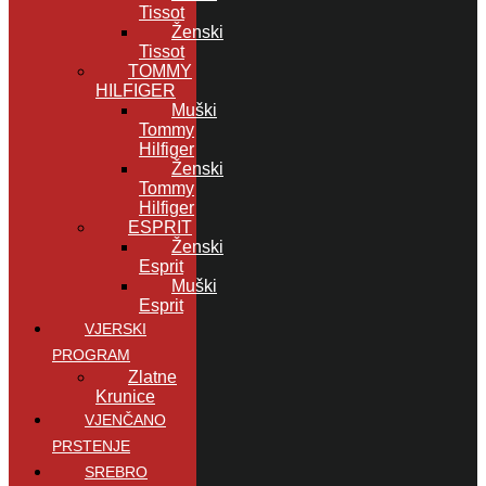
Tissot
Ženski
Tissot
TOMMY
HILFIGER
Muški
Tommy
Hilfiger
Ženski
Tommy
Hilfiger
ESPRIT
Ženski
Esprit
Muški
Esprit
VJERSKI
PROGRAM
Zlatne
Krunice
VJENČANO
PRSTENJE
SREBRO