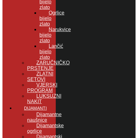
bijelo
zlato
Ogrlice
bijelo
zlato
Narukvice
bijelo
zlato
Lančić
bijelo
zlato
ZARUČNIČKO
PRSTENJE
ZLATNI
SETOVI
VJERSKI
PROGRAM
LUKSUZNI
NAKIT
DIJAMANTI
Dijamantne
naušnice
Dijamantske
ogrlice
Dijamantski