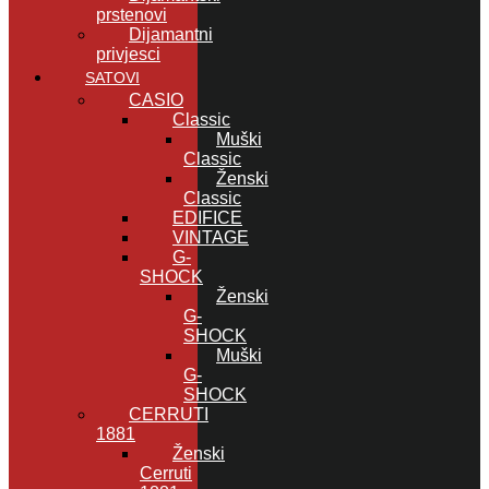
prstenovi
Dijamantni
privjesci
SATOVI
CASIO
Classic
Muški
Classic
Ženski
Classic
EDIFICE
VINTAGE
G-
SHOCK
Ženski
G-
SHOCK
Muški
G-
SHOCK
CERRUTI
1881
Ženski
Cerruti