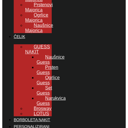
Prstenovi
Majorica
Ogrlice
Majorica
Naušnice
Majorica
ČELIK
GUESS
NAKIT
Naušnice
Guess
Prsten
Guess
Ogrlice
Guess
Set
Guess
Narukvica
Guess
Brosway
LOTUS
BORBOLETA NAKIT
PERSONALIZIRANI