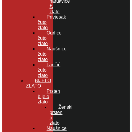
narukvice
ž.
zlato
Privjesak
žuto
zlato
Ogrlice
žuto
zlato
Naušnice
žuto
zlato
Lančić
žuto
zlato
BIJELO
ZLATO
Prsten
bijelo
zlato
Ženski
prsten
b.
zlato
Naušnice