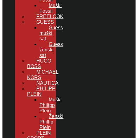
Muški
Fossil
FREELOOK
GUESS
Guess
muški
sat
Guess
ženski
sat
HUGO
BOSS
MICHAEL
KORS
NAUTICA
PHILIPP
PLEIN
Muški
Philipp
Plein
Ženski
Phillip
Plein
PLEIN