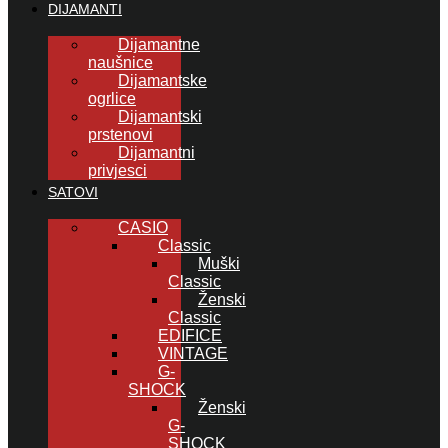
DIJAMANTI
Dijamantne
naušnice
Dijamantske
ogrlice
Dijamantski
prstenovi
Dijamantni
privjesci
SATOVI
CASIO
Classic
Muški
Classic
Ženski
Classic
EDIFICE
VINTAGE
G-
SHOCK
Ženski
G-
SHOCK