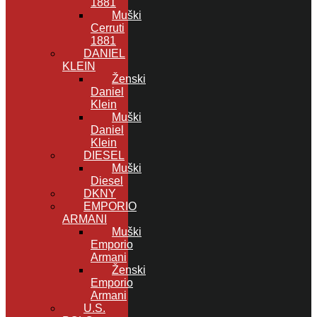
1881
Muški
Cerruti
1881
DANIEL
KLEIN
Ženski
Daniel
Klein
Muški
Daniel
Klein
DIESEL
Muški
Diesel
DKNY
EMPORIO
ARMANI
Muški
Emporio
Armani
Ženski
Emporio
Armani
U.S.