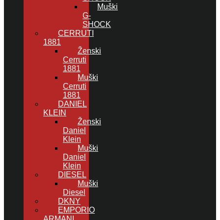
Muški
G-
SHOCK
CERRUTI
1881
Ženski
Cerruti
1881
Muški
Cerruti
1881
DANIEL
KLEIN
Ženski
Daniel
Klein
Muški
Daniel
Klein
DIESEL
Muški
Diesel
DKNY
EMPORIO
ARMANI