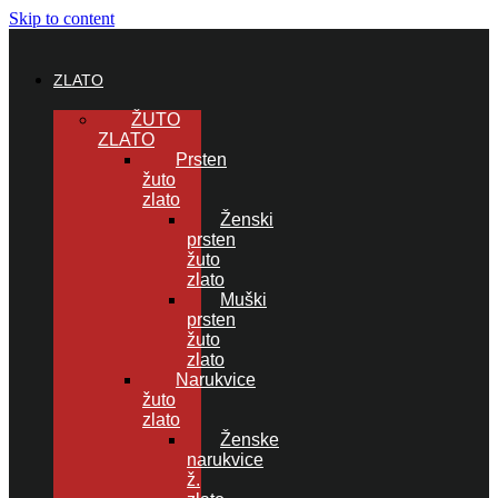
Skip to content
ZLATO
ŽUTO
ZLATO
Prsten
žuto
zlato
Ženski
prsten
žuto
zlato
Muški
prsten
žuto
zlato
Narukvice
žuto
zlato
Ženske
narukvice
ž.