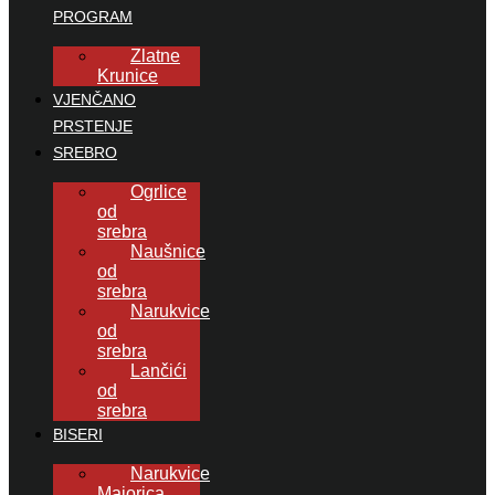
PROGRAM
Zlatne
Krunice
VJENČANO
PRSTENJE
SREBRO
Ogrlice
od
srebra
Naušnice
od
srebra
Narukvice
od
srebra
Lančići
od
srebra
BISERI
Narukvice
Majorica