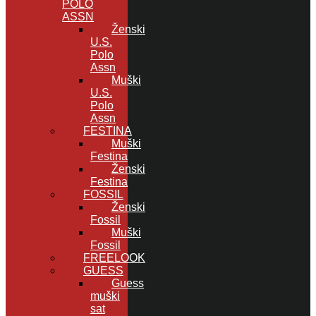
POLO
ASSN
Ženski
U.S.
Polo
Assn
Muški
U.S.
Polo
Assn
FESTINA
Muški
Festina
Ženski
Festina
FOSSIL
Ženski
Fossil
Muški
Fossil
FREELOOK
GUESS
Guess
muški
sat