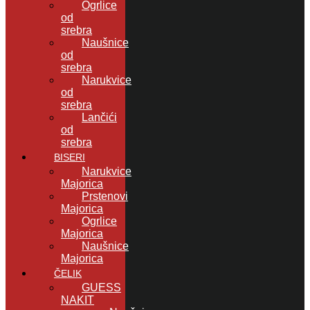
Ogrlice
od
srebra
Naušnice
od
srebra
Narukvice
od
srebra
Lančići
od
srebra
BISERI
Narukvice
Majorica
Prstenovi
Majorica
Ogrlice
Majorica
Naušnice
Majorica
ČELIK
GUESS
NAKIT