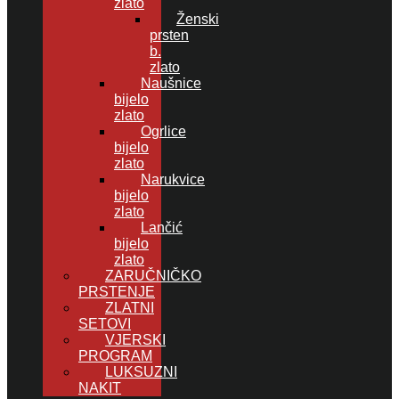
zlato
Ženski
prsten
b.
zlato
Naušnice
bijelo
zlato
Ogrlice
bijelo
zlato
Narukvice
bijelo
zlato
Lančić
bijelo
zlato
ZARUČNIČKO
PRSTENJE
ZLATNI
SETOVI
VJERSKI
PROGRAM
LUKSUZNI
NAKIT