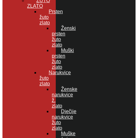
ŽUTO
ZLATO
Prsten
žuto
zlato
Ženski
prsten
žuto
zlato
Muški
prsten
žuto
zlato
Narukvice
žuto
zlato
Ženske
narukvice
ž.
zlato
Dječije
narukvice
žuto
zlato
Muške