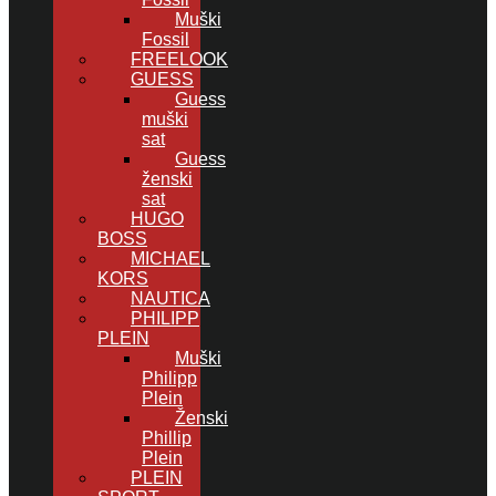
Muški
Fossil
FREELOOK
GUESS
Guess
muški
sat
Guess
ženski
sat
HUGO
BOSS
MICHAEL
KORS
NAUTICA
PHILIPP
PLEIN
Muški
Philipp
Plein
Ženski
Phillip
Plein
PLEIN