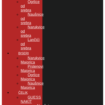
Ogrlice
od
srebra
Naušnice
od
srebra
Narukvice
od
srebra
Lančići
od
srebra
BISERI
Narukvice
Majorica
Prstenovi
Majorica
Ogrlice
Majorica
Naušnice
Majorica
ČELIK
GUESS
NAKIT