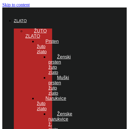
Skip to content
ZLATO
ŽUTO
ZLATO
Prsten
žuto
zlato
Ženski
prsten
žuto
zlato
Muški
prsten
žuto
zlato
Narukvice
žuto
zlato
Ženske
narukvice
ž.