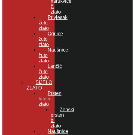
narukvice
ž.
zlato
Privjesak
žuto
zlato
Ogrlice
žuto
zlato
Naušnice
žuto
zlato
Lančić
žuto
zlato
BIJELO
ZLATO
Prsten
bijelo
zlato
Ženski
prsten
b.
zlato
Naušnice