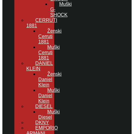
Muški
G-
SHOCK
CERRUTI
1881
Ženski
Cerruti
1881
Muški
Cerruti
1881
DANIEL
KLEIN
Ženski
Daniel
Klein
Muški
Daniel
Klein
DIESEL
Muški
Diesel
DKNY
EMPORIO
ARMANI