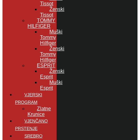
Tissot
Ženski
Tissot
TOMMY
HILFIGER
Muški
Tommy
Hilfiger
Ženski
Tommy
Hilfiger
ESPRIT
Ženski
Esprit
Muški
Esprit
VJERSKI
PROGRAM
Zlatne
Krunice
VJENČANO
PRSTENJE
SREBRO