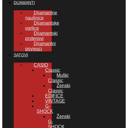
DIJAMANTI
Dijamantne
naušnice
Dijamantske
ogrlice
Dijamantski
prstenovi
Dijamantni
privjesci
SATOVI
CASIO
Classic
Muški
Classic
Ženski
Classic
EDIFICE
VINTAGE
G-
SHOCK
Ženski
G-
SHOCK