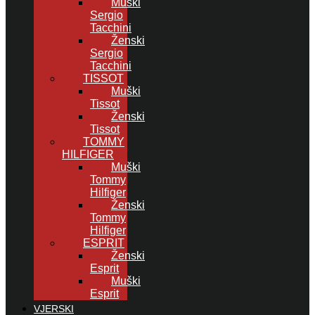
Muški
Sergio
Tacchini
Ženski
Sergio
Tacchini
TISSOT
Muški
Tissot
Ženski
Tissot
TOMMY
HILFIGER
Muški
Tommy
Hilfiger
Ženski
Tommy
Hilfiger
ESPRIT
Ženski
Esprit
Muški
Esprit
VJERSKI