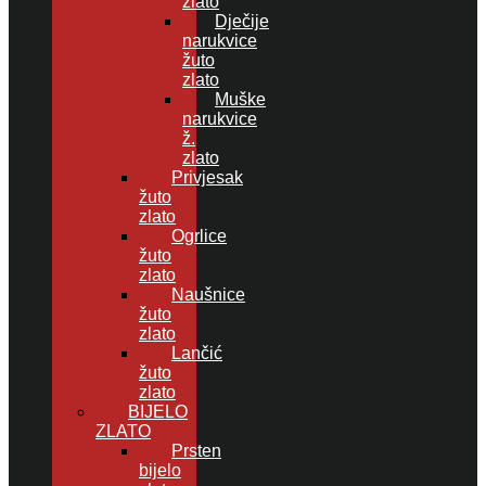
zlato
Dječije
narukvice
žuto
zlato
Muške
narukvice
ž.
zlato
Privjesak
žuto
zlato
Ogrlice
žuto
zlato
Naušnice
žuto
zlato
Lančić
žuto
zlato
BIJELO
ZLATO
Prsten
bijelo