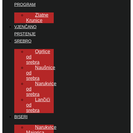
PROGRAM
Zlatne
Krunice
VJENČANO
PRSTENJE
SREBRO
Ogrlice
od
srebra
Naušnice
od
srebra
Narukvice
od
srebra
Lančići
od
srebra
BISERI
Narukvice
Majorica