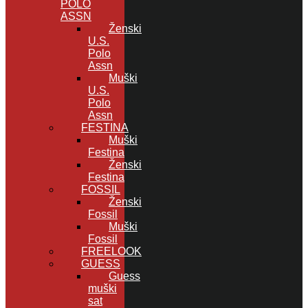
POLO
ASSN
Ženski
U.S.
Polo
Assn
Muški
U.S.
Polo
Assn
FESTINA
Muški
Festina
Ženski
Festina
FOSSIL
Ženski
Fossil
Muški
Fossil
FREELOOK
GUESS
Guess
muški
sat