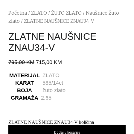
Početna
/
ZLATO
/
ŽUTO ZLATO
/
Naušnice žuto
zlato
/ ZLATNE NAUŠNICE ZNAU34-V
ZLATNE NAUŠNICE
ZNAU34-V
795,00
KM
715,00
KM
MATERIJAL
ZLATO
KARAT
585/14ct
BOJA
žuto zlato
GRAMAŽA
2,65
ZLATNE NAUŠNICE ZNAU34-V količina
Dodaj u košaricu