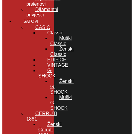
prstenovi
Dijamantni
privjesci
SATOVI
CASIO
Classic
Muški
Classic
Ženski
Classic
EDIFICE
VINTAGE
G-
SHOCK
Ženski
G-
SHOCK
Muški
G-
SHOCK
CERRUTI
1881
Ženski
Cerruti