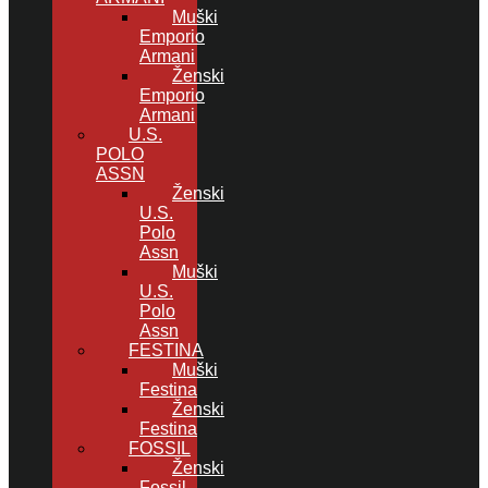
Muški
Emporio
Armani
Ženski
Emporio
Armani
U.S.
POLO
ASSN
Ženski
U.S.
Polo
Assn
Muški
U.S.
Polo
Assn
FESTINA
Muški
Festina
Ženski
Festina
FOSSIL
Ženski
Fossil