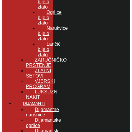
bijelo
zlato
Ogrlice
bijelo
zlato
Narukvice
bijelo
zlato
Lančić
bijelo
zlato
ZARUČNIČKO
PRSTENJE
ZLATNI
SETOVI
VJERSKI
PROGRAM
LUKSUZNI
NAKIT
DIJAMANTI
Dijamantne
naušnice
Dijamantske
ogrlice
Dijamantski