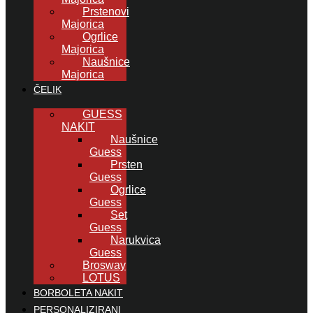
Prstenovi
Majorica
Ogrlice
Majorica
Naušnice
Majorica
ČELIK
GUESS
NAKIT
Naušnice
Guess
Prsten
Guess
Ogrlice
Guess
Set
Guess
Narukvica
Guess
Brosway
LOTUS
BORBOLETA NAKIT
PERSONALIZIRANI