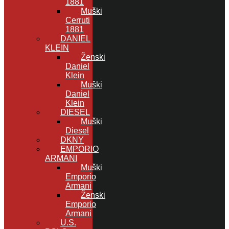
1881
Muški
Cerruti
1881
DANIEL
KLEIN
Ženski
Daniel
Klein
Muški
Daniel
Klein
DIESEL
Muški
Diesel
DKNY
EMPORIO
ARMANI
Muški
Emporio
Armani
Ženski
Emporio
Armani
U.S.