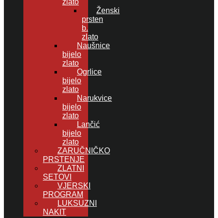
zlato
Ženski
prsten
b.
zlato
Naušnice
bijelo
zlato
Ogrlice
bijelo
zlato
Narukvice
bijelo
zlato
Lančić
bijelo
zlato
ZARUČNIČKO
PRSTENJE
ZLATNI
SETOVI
VJERSKI
PROGRAM
LUKSUZNI
NAKIT