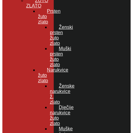
ŽUTO
ZLATO
Prsten
žuto
zlato
Ženski
prsten
žuto
zlato
Muški
prsten
žuto
zlato
Narukvice
žuto
zlato
Ženske
narukvice
ž.
zlato
Dječije
narukvice
žuto
zlato
Muške