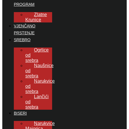
PROGRAM
Zlatne
Krunice
VJENČANO
PRSTENJE
SREBRO
Ogrlice
od
srebra
Naušnice
od
srebra
Narukvice
od
srebra
Lančići
od
srebra
BISERI
Narukvice
Majorica