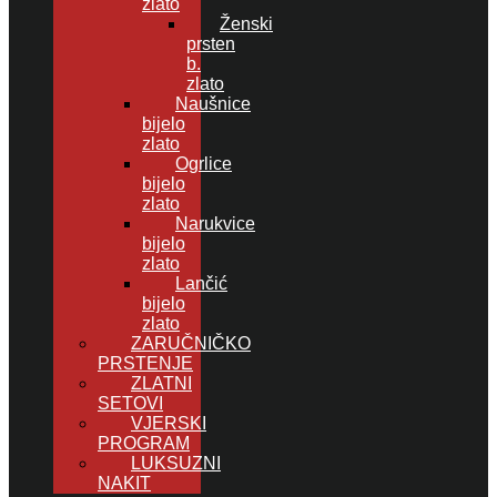
zlato
Ženski
prsten
b.
zlato
Naušnice
bijelo
zlato
Ogrlice
bijelo
zlato
Narukvice
bijelo
zlato
Lančić
bijelo
zlato
ZARUČNIČKO
PRSTENJE
ZLATNI
SETOVI
VJERSKI
PROGRAM
LUKSUZNI
NAKIT