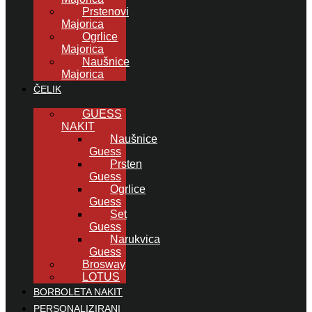
Prstenovi
Majorica
Ogrlice
Majorica
Naušnice
Majorica
ČELIK
GUESS
NAKIT
Naušnice
Guess
Prsten
Guess
Ogrlice
Guess
Set
Guess
Narukvica
Guess
Brosway
LOTUS
BORBOLETA NAKIT
PERSONALIZIRANI