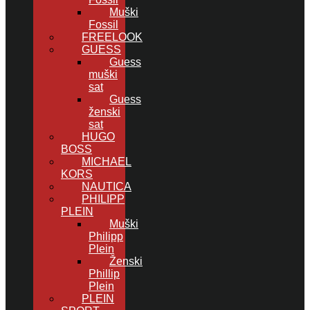
Muški
Fossil
FREELOOK
GUESS
Guess
muški
sat
Guess
ženski
sat
HUGO
BOSS
MICHAEL
KORS
NAUTICA
PHILIPP
PLEIN
Muški
Philipp
Plein
Ženski
Phillip
Plein
PLEIN