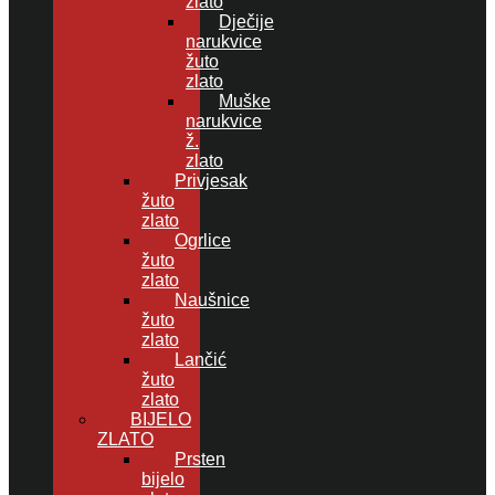
zlato
Dječije
narukvice
žuto
zlato
Muške
narukvice
ž.
zlato
Privjesak
žuto
zlato
Ogrlice
žuto
zlato
Naušnice
žuto
zlato
Lančić
žuto
zlato
BIJELO
ZLATO
Prsten
bijelo