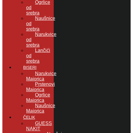
Ogrlice
od
srebra
Naušnice
od
srebra
Narukvice
od
srebra
Lančići
od
srebra
BISERI
Narukvice
Majorica
Prstenovi
Majorica
Ogrlice
Majorica
Naušnice
Majorica
ČELIK
GUESS
NAKIT