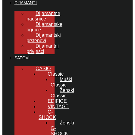
DIJAMANTI
Dijamantne
naušnice
Dijamantske
ogrlice
Dijamantski
prstenovi
Dijamantni
privjesci
SATOVI
CASIO
Classic
Muški
Classic
Ženski
Classic
EDIFICE
VINTAGE
G-
SHOCK
Ženski
G-
SHOCK