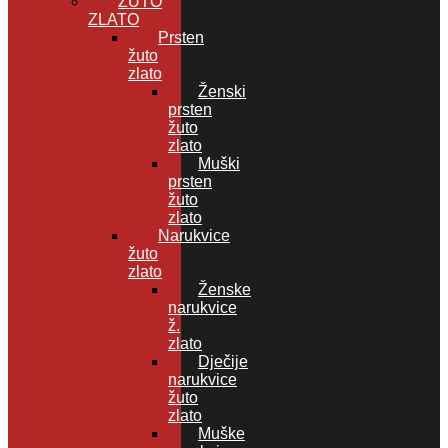
ŽUTO
ZLATO
Prsten
žuto
zlato
Ženski
prsten
žuto
zlato
Muški
prsten
žuto
zlato
Narukvice
žuto
zlato
Ženske
narukvice
ž.
zlato
Dječije
narukvice
žuto
zlato
Muške