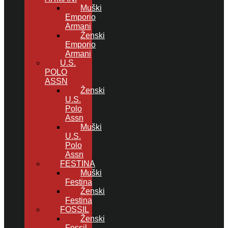
Muški
Emporio
Armani
Ženski
Emporio
Armani
U.S.
POLO
ASSN
Ženski
U.S.
Polo
Assn
Muški
U.S.
Polo
Assn
FESTINA
Muški
Festina
Ženski
Festina
FOSSIL
Ženski
Fossil