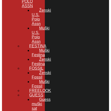
POLO
ASSN
Ženski
U.S.
Polo
Assn
Muški
U.S.
Polo
Assn
FESTINA
Muški
Festina
Ženski
Festina
FOSSIL
Ženski
Fossil
Muški
Fossil
FREELOOK
GUESS
Guess
muški
sat