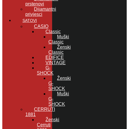
prstenovi
Dijamantni
privjesci
SATOVI
CASIO
Classic
Muški
Classic
Ženski
Classic
EDIFICE
VINTAGE
G-
SHOCK
Ženski
G-
SHOCK
Muški
G-
SHOCK
CERRUTI
1881
Ženski
Cerruti