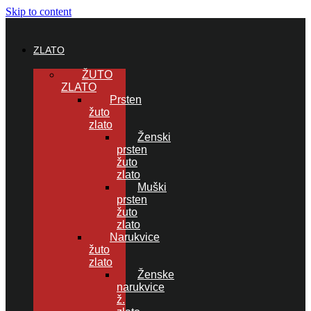
Skip to content
ZLATO
ŽUTO
ZLATO
Prsten
žuto
zlato
Ženski
prsten
žuto
zlato
Muški
prsten
žuto
zlato
Narukvice
žuto
zlato
Ženske
narukvice
ž.