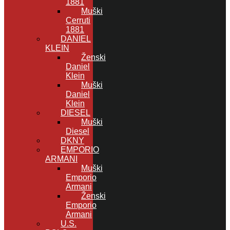
1881
Muški
Cerruti
1881
DANIEL
KLEIN
Ženski
Daniel
Klein
Muški
Daniel
Klein
DIESEL
Muški
Diesel
DKNY
EMPORIO
ARMANI
Muški
Emporio
Armani
Ženski
Emporio
Armani
U.S.