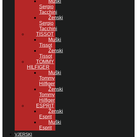
Muški
Sergio
Tacchini
Ženski
Sergio
Tacchini
TISSOT
Muški
Tissot
Ženski
Tissot
TOMMY
HILFIGER
Muški
Tommy
Hilfiger
Ženski
Tommy
Hilfiger
ESPRIT
Ženski
Esprit
Muški
Esprit
VJERSKI