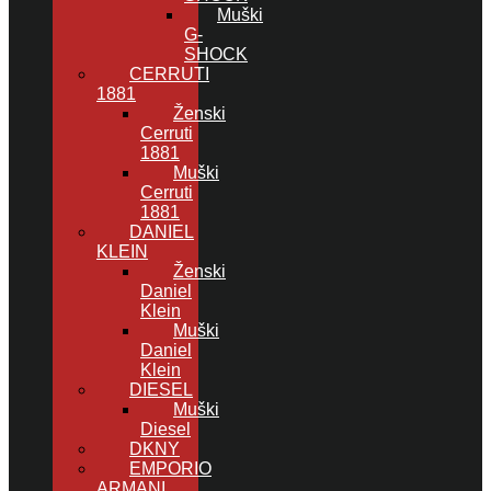
Muški
G-
SHOCK
CERRUTI
1881
Ženski
Cerruti
1881
Muški
Cerruti
1881
DANIEL
KLEIN
Ženski
Daniel
Klein
Muški
Daniel
Klein
DIESEL
Muški
Diesel
DKNY
EMPORIO
ARMANI