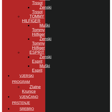
Tissot
Ženski
Tissot
TOMMY
HILFIGER
Muški
Tommy
Hilfiger
Ženski
Tommy
Hilfiger
ESPRIT
Ženski
Esprit
Muški
Esprit
VJERSKI
PROGRAM
Zlatne
Krunice
VJENČANO
PRSTENJE
SREBRO