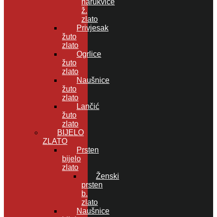
narukvice
ž.
zlato
Privjesak
žuto
zlato
Ogrlice
žuto
zlato
Naušnice
žuto
zlato
Lančić
žuto
zlato
BIJELO
ZLATO
Prsten
bijelo
zlato
Ženski
prsten
b.
zlato
Naušnice