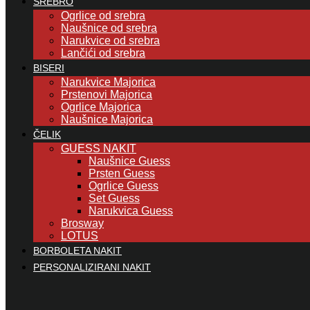
SREBRO
Ogrlice od srebra
Naušnice od srebra
Narukvice od srebra
Lančići od srebra
BISERI
Narukvice Majorica
Prstenovi Majorica
Ogrlice Majorica
Naušnice Majorica
ČELIK
GUESS NAKIT
Naušnice Guess
Prsten Guess
Ogrlice Guess
Set Guess
Narukvica Guess
Brosway
LOTUS
BORBOLETA NAKIT
PERSONALIZIRANI NAKIT