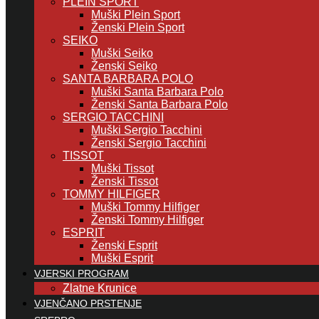
PLEIN SPORT
Muški Plein Sport
Ženski Plein Sport
SEIKO
Muški Seiko
Ženski Seiko
SANTA BARBARA POLO
Muški Santa Barbara Polo
Ženski Santa Barbara Polo
SERGIO TACCHINI
Muški Sergio Tacchini
Ženski Sergio Tacchini
TISSOT
Muški Tissot
Ženski Tissot
TOMMY HILFIGER
Muški Tommy Hilfiger
Ženski Tommy Hilfiger
ESPRIT
Ženski Esprit
Muški Esprit
VJERSKI PROGRAM
Zlatne Krunice
VJENČANO PRSTENJE