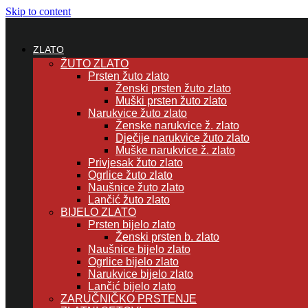
Skip to content
ZLATO
ŽUTO ZLATO
Prsten žuto zlato
Ženski prsten žuto zlato
Muški prsten žuto zlato
Narukvice žuto zlato
Ženske narukvice ž. zlato
Dječije narukvice žuto zlato
Muške narukvice ž. zlato
Privjesak žuto zlato
Ogrlice žuto zlato
Naušnice žuto zlato
Lančić žuto zlato
BIJELO ZLATO
Prsten bijelo zlato
Ženski prsten b. zlato
Naušnice bijelo zlato
Ogrlice bijelo zlato
Narukvice bijelo zlato
Lančić bijelo zlato
ZARUČNIČKO PRSTENJE