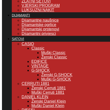
ZLATNI SETOVI
VJERSKI PROGRAM
LUKSUZNI NAKIT
DIJAMANTI
Dijamantne naušnice
Dijamantske ogrlice
Dijamantski prstenovi
Dijamantni privjesci
SATOVI
CASIO
Classic
Muški Classic
Ženski Classic
EDIFICE
VINTAGE
G-SHOCK
Ženski G-SHOCK
Muški G-SHOCK
CERRUTI 1881
Ženski Cerruti 1881
Muški Cerruti 1881
DANIEL KLEIN
Ženski Daniel Klein
Muški Daniel Klein