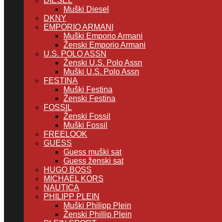
DIESEL
Muški Diesel
DKNY
EMPORIO ARMANI
Muški Emporio Armani
Ženski Emporio Armani
U.S. POLO ASSN
Ženski U.S. Polo Assn
Muški U.S. Polo Assn
FESTINA
Muški Festina
Ženski Festina
FOSSIL
Ženski Fossil
Muški Fossil
FREELOOK
GUESS
Guess muški sat
Guess ženski sat
HUGO BOSS
MICHAEL KORS
NAUTICA
PHILIPP PLEIN
Muški Philipp Plein
Ženski Phillip Plein