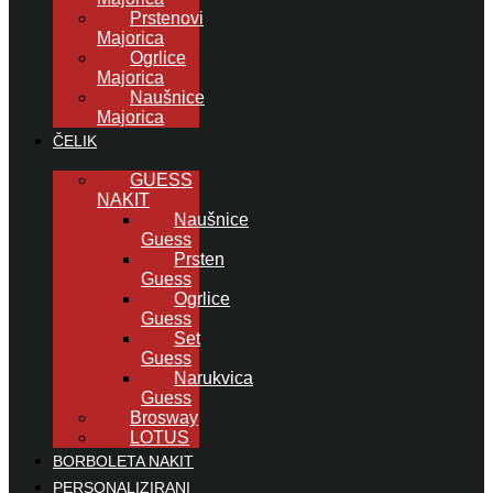
Prstenovi
Majorica
Ogrlice
Majorica
Naušnice
Majorica
ČELIK
GUESS
NAKIT
Naušnice
Guess
Prsten
Guess
Ogrlice
Guess
Set
Guess
Narukvica
Guess
Brosway
LOTUS
BORBOLETA NAKIT
PERSONALIZIRANI