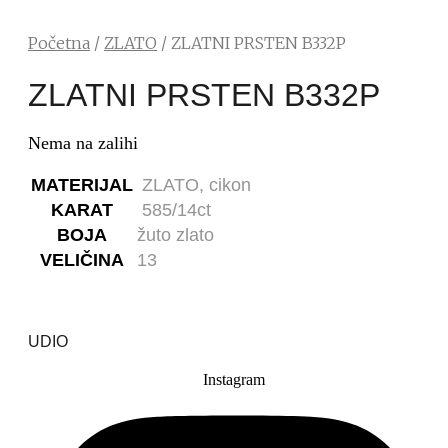
Početna
/
ZLATO
/ ZLATNI PRSTEN B332P
ZLATNI PRSTEN B332P
Nema na zalihi
MATERIJAL
ZLATO, cikon
KARAT
585/14ct
BOJA
žuto zlato
VELIČINA
13
UDIO
Instagram