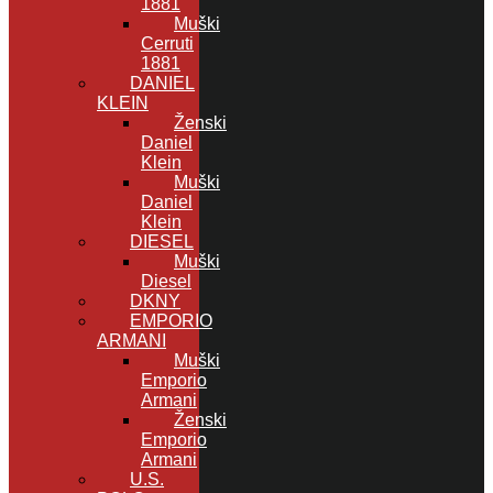
1881
Muški
Cerruti
1881
DANIEL
KLEIN
Ženski
Daniel
Klein
Muški
Daniel
Klein
DIESEL
Muški
Diesel
DKNY
EMPORIO
ARMANI
Muški
Emporio
Armani
Ženski
Emporio
Armani
U.S.