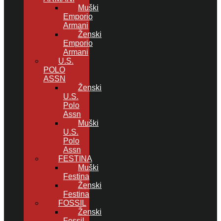
Muški
Emporio
Armani
Ženski
Emporio
Armani
U.S.
POLO
ASSN
Ženski
U.S.
Polo
Assn
Muški
U.S.
Polo
Assn
FESTINA
Muški
Festina
Ženski
Festina
FOSSIL
Ženski
Fossil