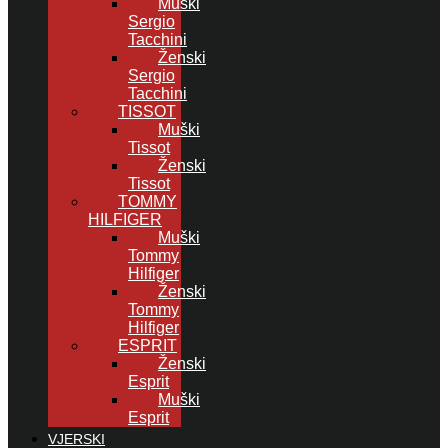
Muški
Sergio
Tacchini
Ženski
Sergio
Tacchini
TISSOT
Muški
Tissot
Ženski
Tissot
TOMMY
HILFIGER
Muški
Tommy
Hilfiger
Ženski
Tommy
Hilfiger
ESPRIT
Ženski
Esprit
Muški
Esprit
VJERSKI