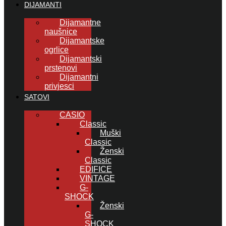
DIJAMANTI
Dijamantne
naušnice
Dijamantske
ogrlice
Dijamantski
prstenovi
Dijamantni
privjesci
SATOVI
CASIO
Classic
Muški
Classic
Ženski
Classic
EDIFICE
VINTAGE
G-
SHOCK
Ženski
G-
SHOCK