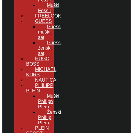
Muški
Fossil
FREELOOK
GUESS
Guess
muški
sat
Guess
ženski
sat
HUGO
BOSS
MICHAEL
KORS
NAUTICA
PHILIPP
PLEIN
Muški
Philipp
Plein
Ženski
Phillip
Plein
PLEIN