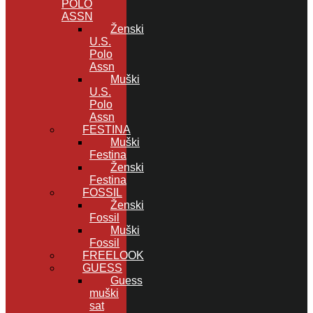
POLO
ASSN
Ženski
U.S.
Polo
Assn
Muški
U.S.
Polo
Assn
FESTINA
Muški
Festina
Ženski
Festina
FOSSIL
Ženski
Fossil
Muški
Fossil
FREELOOK
GUESS
Guess
muški
sat