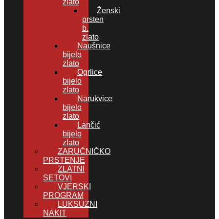
zlato
Ženski
prsten
b.
zlato
Naušnice
bijelo
zlato
Ogrlice
bijelo
zlato
Narukvice
bijelo
zlato
Lančić
bijelo
zlato
ZARUČNIČKO
PRSTENJE
ZLATNI
SETOVI
VJERSKI
PROGRAM
LUKSUZNI
NAKIT