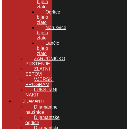
bijelo
zlato
Ogrlice
bijelo
zlato
Narukvice
bijelo
zlato
Lančić
bijelo
zlato
ZARUČNIČKO
PRSTENJE
ZLATNI
SETOVI
VJERSKI
PROGRAM
LUKSUZNI
NAKIT
DIJAMANTI
Dijamantne
naušnice
Dijamantske
ogrlice
Dijamantski