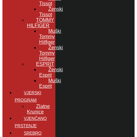
Tissot
Ženski
Tissot
TOMMY
HILFIGER
Muški
Tommy
Hilfiger
Ženski
Tommy
Hilfiger
ESPRIT
Ženski
Esprit
Muški
Esprit
VJERSKI
PROGRAM
Zlatne
Krunice
VJENČANO
PRSTENJE
SREBRO