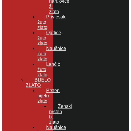
narukvice
ž.
zlato
Privjesak
žuto
zlato
Ogrlice
žuto
zlato
Naušnice
žuto
zlato
Lančić
žuto
zlato
BIJELO
ZLATO
Prsten
bijelo
zlato
Ženski
prsten
b.
zlato
Naušnice