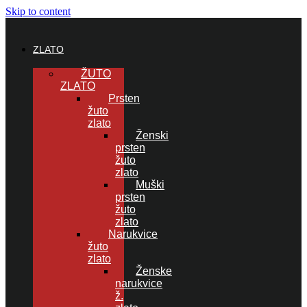
Skip to content
ZLATO
ŽUTO
ZLATO
Prsten
žuto
zlato
Ženski
prsten
žuto
zlato
Muški
prsten
žuto
zlato
Narukvice
žuto
zlato
Ženske
narukvice
ž.