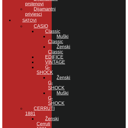
prstenovi
Dijamantni
privjesci
SATOVI
CASIO
Classic
Muški
Classic
Ženski
Classic
EDIFICE
VINTAGE
G-
SHOCK
Ženski
G-
SHOCK
Muški
G-
SHOCK
CERRUTI
1881
Ženski
Cerruti