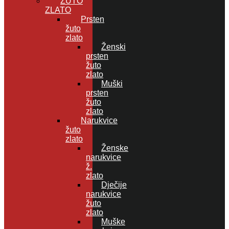
ŽUTO
ZLATO
Prsten
žuto
zlato
Ženski
prsten
žuto
zlato
Muški
prsten
žuto
zlato
Narukvice
žuto
zlato
Ženske
narukvice
ž.
zlato
Dječije
narukvice
žuto
zlato
Muške