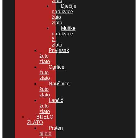
zlato
Dječije
narukvice
žuto
zlato
Muške
narukvice
ž.
zlato
Privjesak
žuto
zlato
Ogrlice
žuto
zlato
Naušnice
žuto
zlato
Lančić
žuto
zlato
BIJELO
ZLATO
Prsten
bijelo