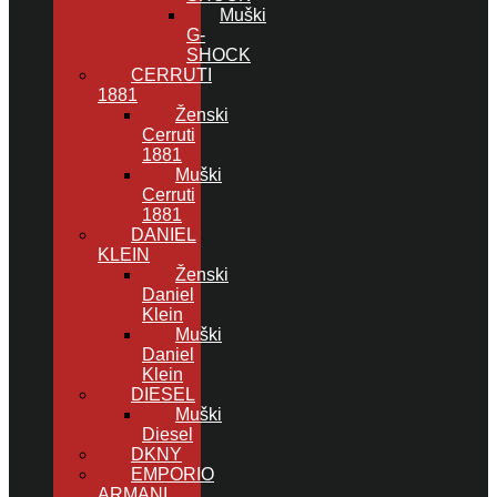
Muški
G-
SHOCK
CERRUTI
1881
Ženski
Cerruti
1881
Muški
Cerruti
1881
DANIEL
KLEIN
Ženski
Daniel
Klein
Muški
Daniel
Klein
DIESEL
Muški
Diesel
DKNY
EMPORIO
ARMANI