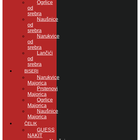
Ogrlice
od
srebra
Naušnice
od
srebra
Narukvice
od
srebra
Lančići
od
srebra
BISERI
Narukvice
Majorica
Prstenovi
Majorica
Ogrlice
Majorica
Naušnice
Majorica
ČELIK
GUESS
NAKIT