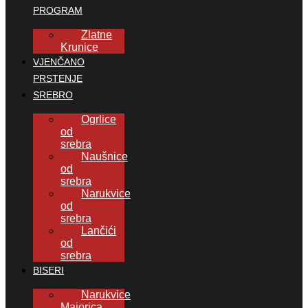
PROGRAM
Zlatne
Krunice
VJENČANO
PRSTENJE
SREBRO
Ogrlice
od
srebra
Naušnice
od
srebra
Narukvice
od
srebra
Lančići
od
srebra
BISERI
Narukvice
Majorica