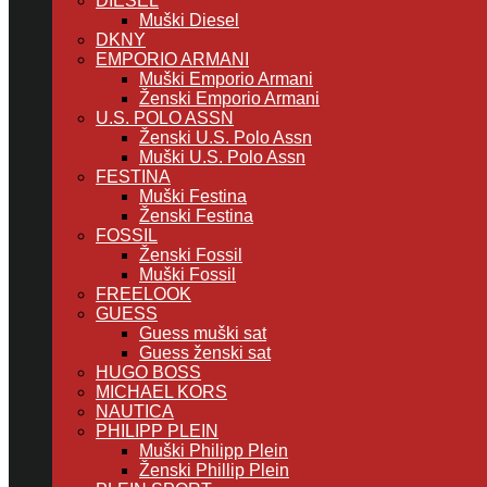
DIESEL
Muški Diesel
DKNY
EMPORIO ARMANI
Muški Emporio Armani
Ženski Emporio Armani
U.S. POLO ASSN
Ženski U.S. Polo Assn
Muški U.S. Polo Assn
FESTINA
Muški Festina
Ženski Festina
FOSSIL
Ženski Fossil
Muški Fossil
FREELOOK
GUESS
Guess muški sat
Guess ženski sat
HUGO BOSS
MICHAEL KORS
NAUTICA
PHILIPP PLEIN
Muški Philipp Plein
Ženski Phillip Plein