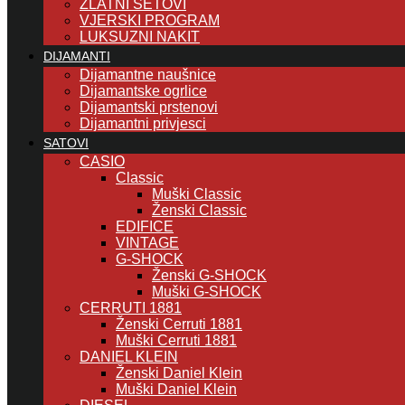
ZLATNI SETOVI
VJERSKI PROGRAM
LUKSUZNI NAKIT
DIJAMANTI
Dijamantne naušnice
Dijamantske ogrlice
Dijamantski prstenovi
Dijamantni privjesci
SATOVI
CASIO
Classic
Muški Classic
Ženski Classic
EDIFICE
VINTAGE
G-SHOCK
Ženski G-SHOCK
Muški G-SHOCK
CERRUTI 1881
Ženski Cerruti 1881
Muški Cerruti 1881
DANIEL KLEIN
Ženski Daniel Klein
Muški Daniel Klein