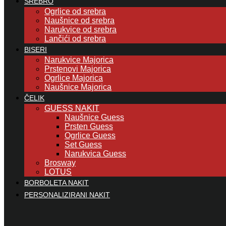
SREBRO
Ogrlice od srebra
Naušnice od srebra
Narukvice od srebra
Lančići od srebra
BISERI
Narukvice Majorica
Prstenovi Majorica
Ogrlice Majorica
Naušnice Majorica
ČELIK
GUESS NAKIT
Naušnice Guess
Prsten Guess
Ogrlice Guess
Set Guess
Narukvica Guess
Brosway
LOTUS
BORBOLETA NAKIT
PERSONALIZIRANI NAKIT