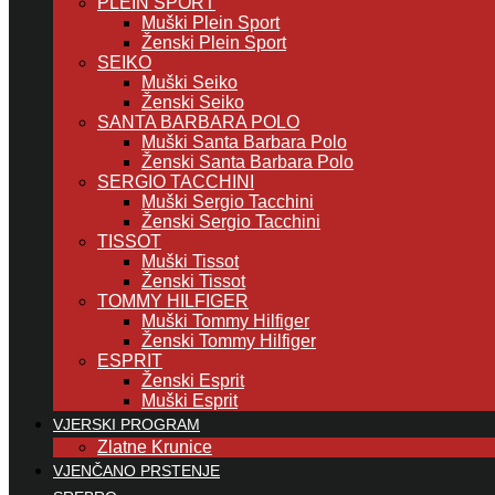
PLEIN SPORT
Muški Plein Sport
Ženski Plein Sport
SEIKO
Muški Seiko
Ženski Seiko
SANTA BARBARA POLO
Muški Santa Barbara Polo
Ženski Santa Barbara Polo
SERGIO TACCHINI
Muški Sergio Tacchini
Ženski Sergio Tacchini
TISSOT
Muški Tissot
Ženski Tissot
TOMMY HILFIGER
Muški Tommy Hilfiger
Ženski Tommy Hilfiger
ESPRIT
Ženski Esprit
Muški Esprit
VJERSKI PROGRAM
Zlatne Krunice
VJENČANO PRSTENJE