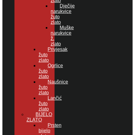
zlato
Dječije
narukvice
žuto
zlato
Muške
narukvice
ž.
zlato
Privjesak
žuto
zlato
Ogrlice
žuto
zlato
Naušnice
žuto
zlato
Lančić
žuto
zlato
BIJELO
ZLATO
Prsten
bijelo