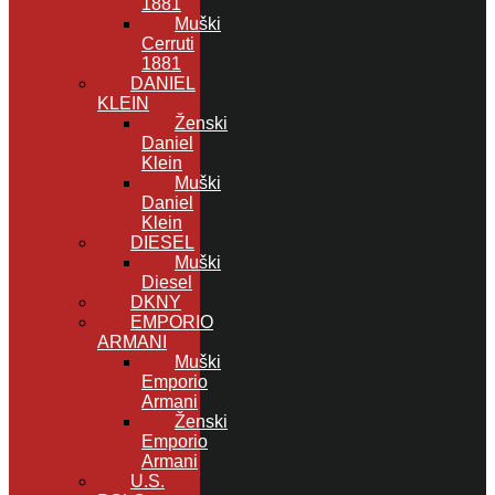
1881
Muški
Cerruti
1881
DANIEL
KLEIN
Ženski
Daniel
Klein
Muški
Daniel
Klein
DIESEL
Muški
Diesel
DKNY
EMPORIO
ARMANI
Muški
Emporio
Armani
Ženski
Emporio
Armani
U.S.