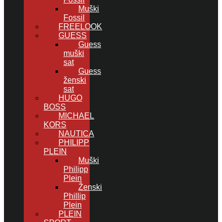
Muški
Fossil
FREELOOK
GUESS
Guess
muški
sat
Guess
ženski
sat
HUGO
BOSS
MICHAEL
KORS
NAUTICA
PHILIPP
PLEIN
Muški
Philipp
Plein
Ženski
Phillip
Plein
PLEIN