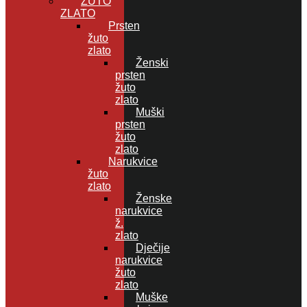
ŽUTO
ZLATO
Prsten
žuto
zlato
Ženski
prsten
žuto
zlato
Muški
prsten
žuto
zlato
Narukvice
žuto
zlato
Ženske
narukvice
ž.
zlato
Dječije
narukvice
žuto
zlato
Muške