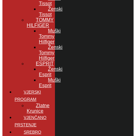
Tissot
Ženski
Tissot
TOMMY
HILFIGER
Muški
Tommy
Hilfiger
Ženski
Tommy
Hilfiger
ESPRIT
Ženski
Esprit
Muški
Esprit
VJERSKI
PROGRAM
Zlatne
Krunice
VJENČANO
PRSTENJE
SREBRO