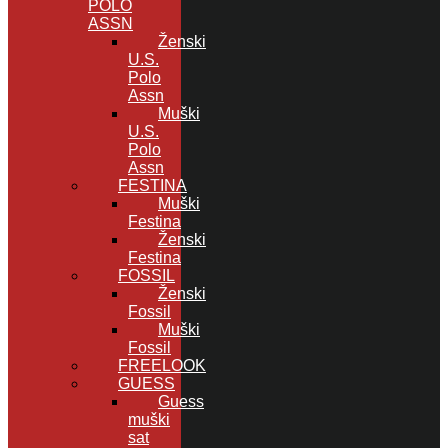
POLO
ASSN
Ženski
U.S.
Polo
Assn
Muški
U.S.
Polo
Assn
FESTINA
Muški
Festina
Ženski
Festina
FOSSIL
Ženski
Fossil
Muški
Fossil
FREELOOK
GUESS
Guess
muški
sat