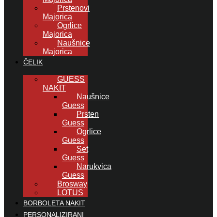
Prstenovi
Majorica
Ogrlice
Majorica
Naušnice
Majorica
ČELIK
GUESS
NAKIT
Naušnice
Guess
Prsten
Guess
Ogrlice
Guess
Set
Guess
Narukvica
Guess
Brosway
LOTUS
BORBOLETA NAKIT
PERSONALIZIRANI