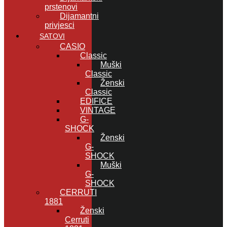
prstenovi
Dijamantni
privjesci
SATOVI
CASIO
Classic
Muški
Classic
Ženski
Classic
EDIFICE
VINTAGE
G-
SHOCK
Ženski
G-
SHOCK
Muški
G-
SHOCK
CERRUTI
1881
Ženski
Cerruti