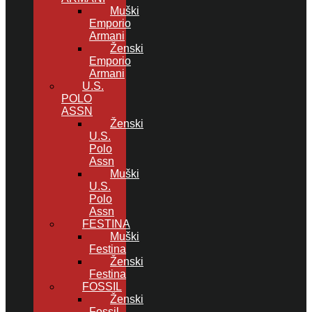
Muški
Emporio
Armani
Ženski
Emporio
Armani
U.S.
POLO
ASSN
Ženski
U.S.
Polo
Assn
Muški
U.S.
Polo
Assn
FESTINA
Muški
Festina
Ženski
Festina
FOSSIL
Ženski
Fossil