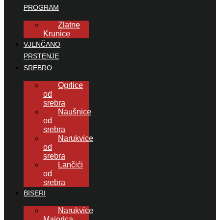
PROGRAM
Zlatne
Krunice
VJENČANO
PRSTENJE
SREBRO
Ogrlice
od
srebra
Naušnice
od
srebra
Narukvice
od
srebra
Lančići
od
srebra
BISERI
Narukvice
Majorica