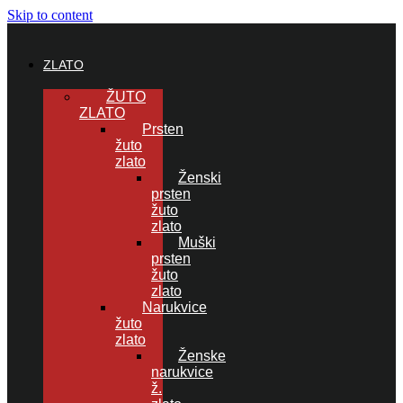
Skip to content
ZLATO
ŽUTO
ZLATO
Prsten
žuto
zlato
Ženski
prsten
žuto
zlato
Muški
prsten
žuto
zlato
Narukvice
žuto
zlato
Ženske
narukvice
ž.