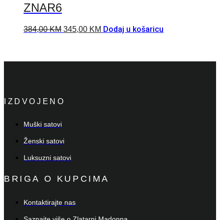
ZNAR6
Dodaj u košaricu
384,00
KM
345,00
KM
IZDVOJENO
Muški satovi
Ženski satovi
Luksuzni satovi
BRIGA O KUPCIMA
Kontaktirajte nas
Saznajte više o Zlatarni Madonna