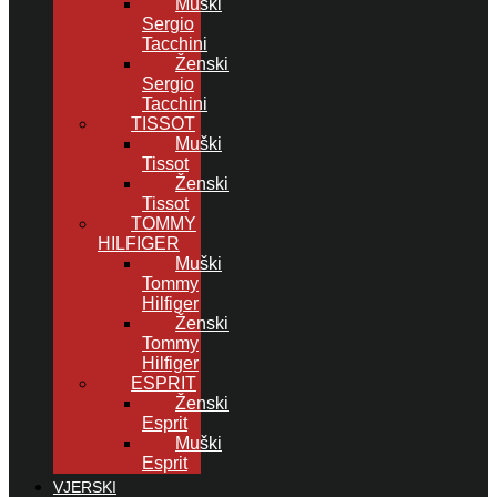
Muški
Sergio
Tacchini
Ženski
Sergio
Tacchini
TISSOT
Muški
Tissot
Ženski
Tissot
TOMMY
HILFIGER
Muški
Tommy
Hilfiger
Ženski
Tommy
Hilfiger
ESPRIT
Ženski
Esprit
Muški
Esprit
VJERSKI