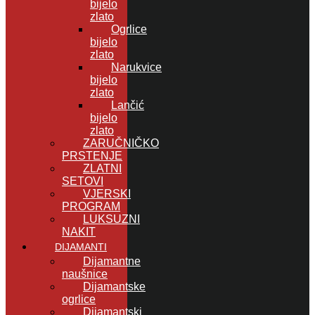
bijelo
zlato
Ogrlice
bijelo
zlato
Narukvice
bijelo
zlato
Lančić
bijelo
zlato
ZARUČNIČKO
PRSTENJE
ZLATNI
SETOVI
VJERSKI
PROGRAM
LUKSUZNI
NAKIT
DIJAMANTI
Dijamantne
naušnice
Dijamantske
ogrlice
Dijamantski