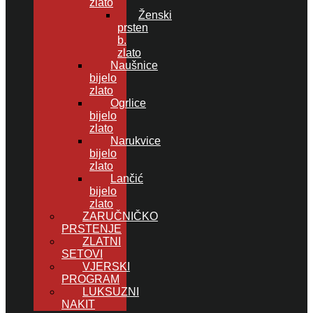
zlato
Ženski
prsten
b.
zlato
Naušnice
bijelo
zlato
Ogrlice
bijelo
zlato
Narukvice
bijelo
zlato
Lančić
bijelo
zlato
ZARUČNIČKO
PRSTENJE
ZLATNI
SETOVI
VJERSKI
PROGRAM
LUKSUZNI
NAKIT