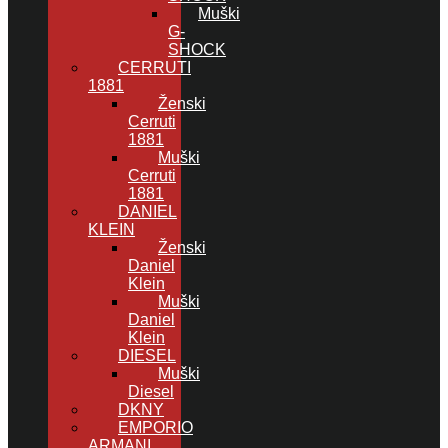
Muški
G-
SHOCK
CERRUTI
1881
Ženski
Cerruti
1881
Muški
Cerruti
1881
DANIEL
KLEIN
Ženski
Daniel
Klein
Muški
Daniel
Klein
DIESEL
Muški
Diesel
DKNY
EMPORIO
ARMANI