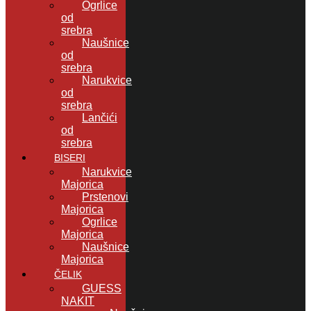
Ogrlice
od
srebra
Naušnice
od
srebra
Narukvice
od
srebra
Lančići
od
srebra
BISERI
Narukvice
Majorica
Prstenovi
Majorica
Ogrlice
Majorica
Naušnice
Majorica
ČELIK
GUESS
NAKIT