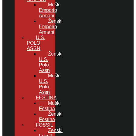
Muški
Emporio
Armani
Ženski
Emporio
Armani
U.S.
POLO
ASSN
Ženski
U.S.
Polo
Assn
Muški
U.S.
Polo
Assn
FESTINA
Muški
Festina
Ženski
Festina
FOSSIL
Ženski
Fossil