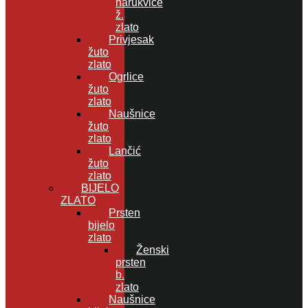
narukvice
ž.
zlato
Privjesak
žuto
zlato
Ogrlice
žuto
zlato
Naušnice
žuto
zlato
Lančić
žuto
zlato
BIJELO
ZLATO
Prsten
bijelo
zlato
Ženski
prsten
b.
zlato
Naušnice