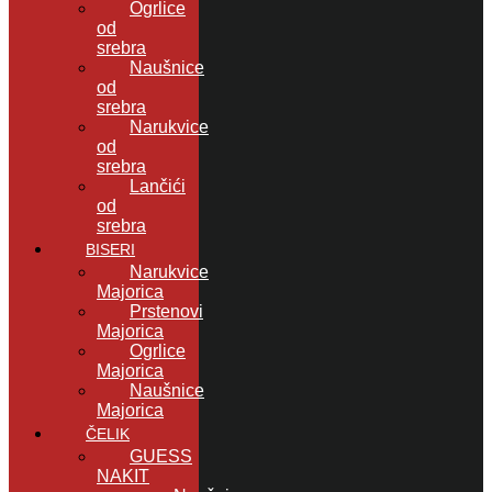
Ogrlice
od
srebra
Naušnice
od
srebra
Narukvice
od
srebra
Lančići
od
srebra
BISERI
Narukvice
Majorica
Prstenovi
Majorica
Ogrlice
Majorica
Naušnice
Majorica
ČELIK
GUESS
NAKIT