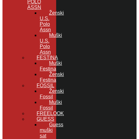
POLO
ASSN
Ženski
U.S.
Polo
Assn
Muški
U.S.
Polo
Assn
FESTINA
Muški
Festina
Ženski
Festina
FOSSIL
Ženski
Fossil
Muški
Fossil
FREELOOK
GUESS
Guess
muški
sat