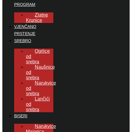
PROGRAM
Zlatne
Krunice
VJENČANO
PRSTENJE
SREBRO
Ogrlice
od
srebra
Naušnice
od
srebra
Narukvice
od
srebra
Lančići
od
srebra
BISERI
Narukvice
Majorica