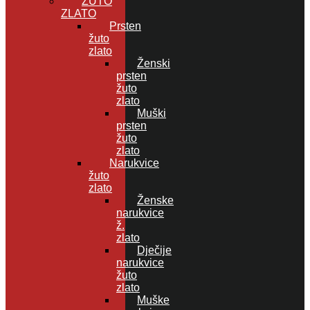
ŽUTO
ZLATO
Prsten
žuto
zlato
Ženski
prsten
žuto
zlato
Muški
prsten
žuto
zlato
Narukvice
žuto
zlato
Ženske
narukvice
ž.
zlato
Dječije
narukvice
žuto
zlato
Muške