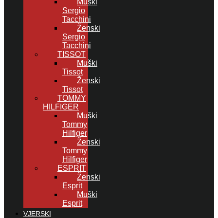
Muški
Sergio
Tacchini
Ženski
Sergio
Tacchini
TISSOT
Muški
Tissot
Ženski
Tissot
TOMMY
HILFIGER
Muški
Tommy
Hilfiger
Ženski
Tommy
Hilfiger
ESPRIT
Ženski
Esprit
Muški
Esprit
VJERSKI