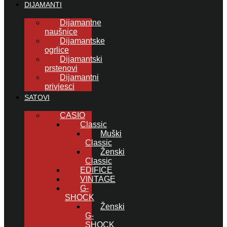
DIJAMANTI
Dijamantne
naušnice
Dijamantske
ogrlice
Dijamantski
prstenovi
Dijamantni
privjesci
SATOVI
CASIO
Classic
Muški
Classic
Ženski
Classic
EDIFICE
VINTAGE
G-
SHOCK
Ženski
G-
SHOCK