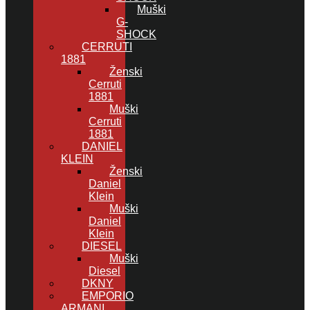
Muški
G-
SHOCK
CERRUTI
1881
Ženski
Cerruti
1881
Muški
Cerruti
1881
DANIEL
KLEIN
Ženski
Daniel
Klein
Muški
Daniel
Klein
DIESEL
Muški
Diesel
DKNY
EMPORIO
ARMANI