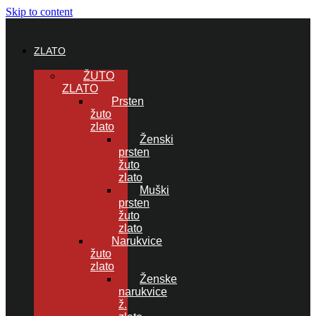
Skip to content
ZLATO
ŽUTO
ZLATO
Prsten
žuto
zlato
Ženski
prsten
žuto
zlato
Muški
prsten
žuto
zlato
Narukvice
žuto
zlato
Ženske
narukvice
ž.