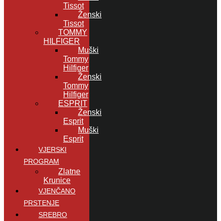
Tissot
Ženski
Tissot
TOMMY
HILFIGER
Muški
Tommy
Hilfiger
Ženski
Tommy
Hilfiger
ESPRIT
Ženski
Esprit
Muški
Esprit
VJERSKI
PROGRAM
Zlatne
Krunice
VJENČANO
PRSTENJE
SREBRO