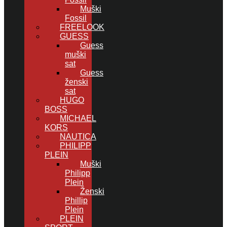
Muški
Fossil
FREELOOK
GUESS
Guess
muški
sat
Guess
ženski
sat
HUGO
BOSS
MICHAEL
KORS
NAUTICA
PHILIPP
PLEIN
Muški
Philipp
Plein
Ženski
Phillip
Plein
PLEIN