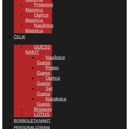
Prstenovi
Majorica
Ogrlice
Majorica
Naušnice
Majorica
ČELIK
GUESS
NAKIT
Naušnice
Guess
Prsten
Guess
Ogrlice
Guess
Set
Guess
Narukvica
Guess
Brosway
LOTUS
BORBOLETA NAKIT
PERSONALIZIRANI