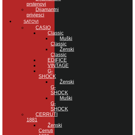
prstenovi
Dijamantni
privjesci
SATOVI
CASIO
Classic
Muški
Classic
Ženski
Classic
EDIFICE
VINTAGE
G-
SHOCK
Ženski
G-
SHOCK
Muški
G-
SHOCK
CERRUTI
1881
Ženski
Cerruti