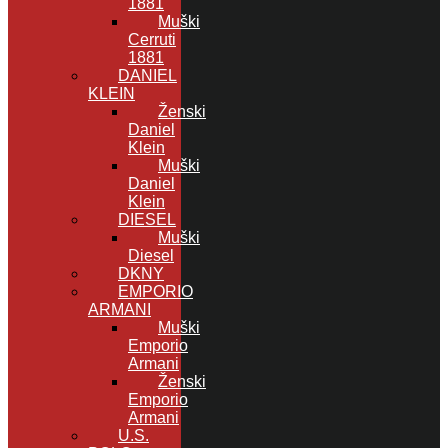
1881
Muški
Cerruti
1881
DANIEL
KLEIN
Ženski
Daniel
Klein
Muški
Daniel
Klein
DIESEL
Muški
Diesel
DKNY
EMPORIO
ARMANI
Muški
Emporio
Armani
Ženski
Emporio
Armani
U.S.