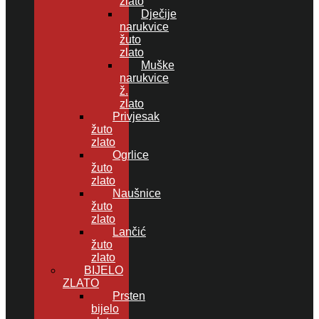
zlato
Dječije
narukvice
žuto
zlato
Muške
narukvice
ž.
zlato
Privjesak
žuto
zlato
Ogrlice
žuto
zlato
Naušnice
žuto
zlato
Lančić
žuto
zlato
BIJELO
ZLATO
Prsten
bijelo