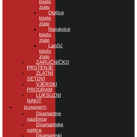
bijelo
zlato
Ogrlice
bijelo
zlato
Narukvice
bijelo
zlato
Lančić
bijelo
zlato
ZARUČNIČKO
PRSTENJE
ZLATNI
SETOVI
VJERSKI
PROGRAM
LUKSUZNI
NAKIT
DIJAMANTI
Dijamantne
naušnice
Dijamantske
ogrlice
Dijamantski