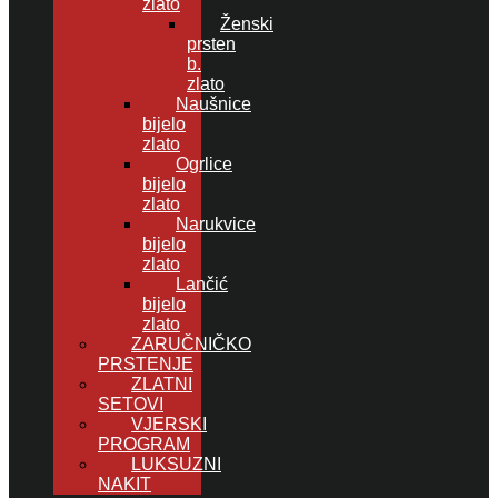
zlato
Ženski
prsten
b.
zlato
Naušnice
bijelo
zlato
Ogrlice
bijelo
zlato
Narukvice
bijelo
zlato
Lančić
bijelo
zlato
ZARUČNIČKO
PRSTENJE
ZLATNI
SETOVI
VJERSKI
PROGRAM
LUKSUZNI
NAKIT