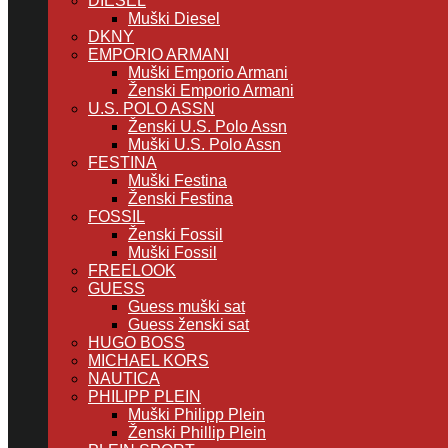
DIESEL
Muški Diesel
DKNY
EMPORIO ARMANI
Muški Emporio Armani
Ženski Emporio Armani
U.S. POLO ASSN
Ženski U.S. Polo Assn
Muški U.S. Polo Assn
FESTINA
Muški Festina
Ženski Festina
FOSSIL
Ženski Fossil
Muški Fossil
FREELOOK
GUESS
Guess muški sat
Guess ženski sat
HUGO BOSS
MICHAEL KORS
NAUTICA
PHILIPP PLEIN
Muški Philipp Plein
Ženski Phillip Plein