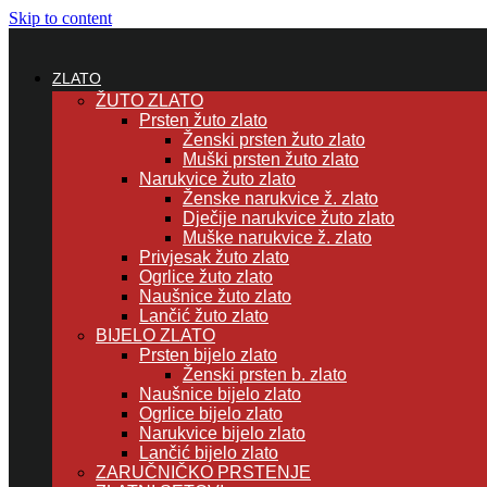
Skip to content
ZLATO
ŽUTO ZLATO
Prsten žuto zlato
Ženski prsten žuto zlato
Muški prsten žuto zlato
Narukvice žuto zlato
Ženske narukvice ž. zlato
Dječije narukvice žuto zlato
Muške narukvice ž. zlato
Privjesak žuto zlato
Ogrlice žuto zlato
Naušnice žuto zlato
Lančić žuto zlato
BIJELO ZLATO
Prsten bijelo zlato
Ženski prsten b. zlato
Naušnice bijelo zlato
Ogrlice bijelo zlato
Narukvice bijelo zlato
Lančić bijelo zlato
ZARUČNIČKO PRSTENJE