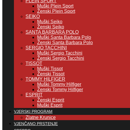
PLEIN SPORT
Muški Plein Sport
Ženski Plein Sport
SEIKO
Muški Seiko
Ženski Seiko
SANTA BARBARA POLO
Muški Santa Barbara Polo
Ženski Santa Barbara Polo
SERGIO TACCHINI
Muški Sergio Tacchini
Ženski Sergio Tacchini
TISSOT
Muški Tissot
Ženski Tissot
TOMMY HILFIGER
Muški Tommy Hilfiger
Ženski Tommy Hilfiger
ESPRIT
Ženski Esprit
Muški Esprit
VJERSKI PROGRAM
Zlatne Krunice
VJENČANO PRSTENJE