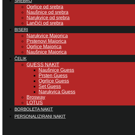
SREBRO
Ogrlice od srebra
Naušnice od srebra
Narukvice od srebra
Lančići od srebra
BISERI
Narukvice Majorica
Prstenovi Majorica
Ogrlice Majorica
Naušnice Majorica
ČELIK
GUESS NAKIT
Naušnice Guess
Prsten Guess
Ogrlice Guess
Set Guess
Narukvica Guess
Brosway
LOTUS
BORBOLETA NAKIT
PERSONALIZIRANI NAKIT