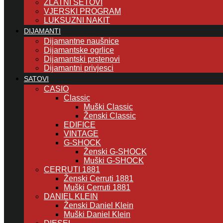
ZLATNI SETOVI
VJERSKI PROGRAM
LUKSUZNI NAKIT
DIJAMANTI
Dijamantne naušnice
Dijamantske ogrlice
Dijamantski prstenovi
Dijamantni privjesci
SATOVI
CASIO
Classic
Muški Classic
Ženski Classic
EDIFICE
VINTAGE
G-SHOCK
Ženski G-SHOCK
Muški G-SHOCK
CERRUTI 1881
Ženski Cerruti 1881
Muški Cerruti 1881
DANIEL KLEIN
Ženski Daniel Klein
Muški Daniel Klein