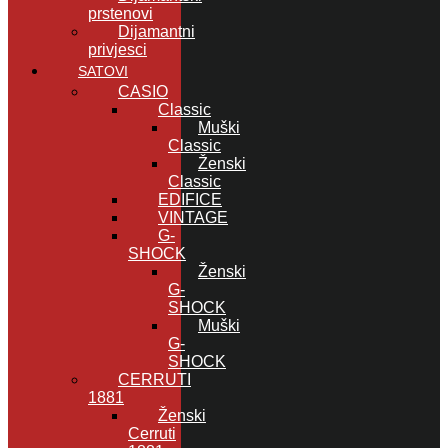
prstenovi
Dijamantni
privjesci
SATOVI
CASIO
Classic
Muški
Classic
Ženski
Classic
EDIFICE
VINTAGE
G-
SHOCK
Ženski
G-
SHOCK
Muški
G-
SHOCK
CERRUTI
1881
Ženski
Cerruti