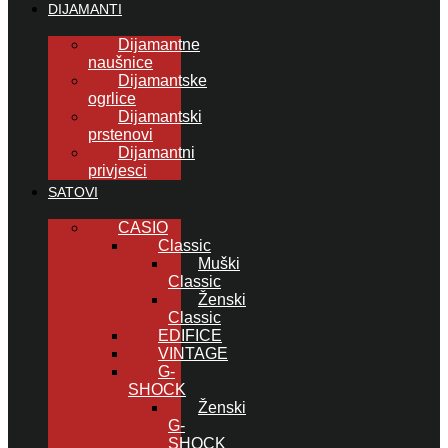
DIJAMANTI
Dijamantne
naušnice
Dijamantske
ogrlice
Dijamantski
prstenovi
Dijamantni
privjesci
SATOVI
CASIO
Classic
Muški
Classic
Ženski
Classic
EDIFICE
VINTAGE
G-
SHOCK
Ženski
G-
SHOCK