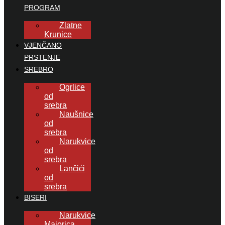
PROGRAM
Zlatne
Krunice
VJENČANO
PRSTENJE
SREBRO
Ogrlice
od
srebra
Naušnice
od
srebra
Narukvice
od
srebra
Lančići
od
srebra
BISERI
Narukvice
Majorica