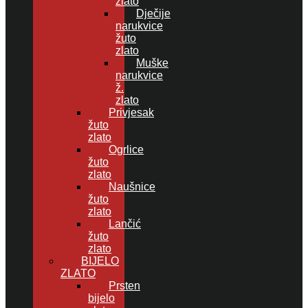
zlato
Dječije
narukvice
žuto
zlato
Muške
narukvice
ž.
zlato
Privjesak
žuto
zlato
Ogrlice
žuto
zlato
Naušnice
žuto
zlato
Lančić
žuto
zlato
BIJELO
ZLATO
Prsten
bijelo