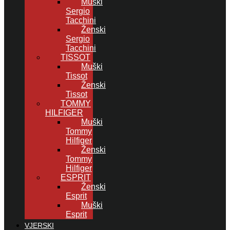
Muški
Sergio
Tacchini
Ženski
Sergio
Tacchini
TISSOT
Muški
Tissot
Ženski
Tissot
TOMMY
HILFIGER
Muški
Tommy
Hilfiger
Ženski
Tommy
Hilfiger
ESPRIT
Ženski
Esprit
Muški
Esprit
VJERSKI