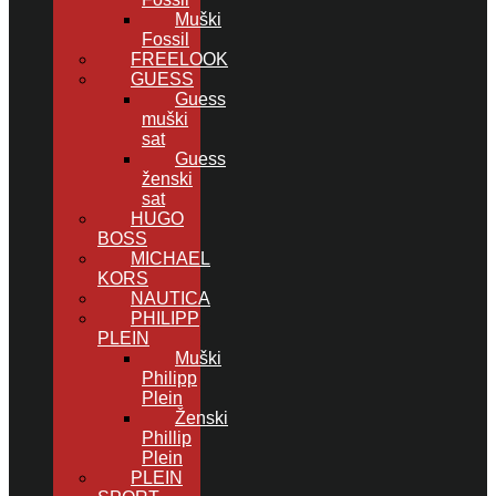
Muški
Fossil
FREELOOK
GUESS
Guess
muški
sat
Guess
ženski
sat
HUGO
BOSS
MICHAEL
KORS
NAUTICA
PHILIPP
PLEIN
Muški
Philipp
Plein
Ženski
Phillip
Plein
PLEIN