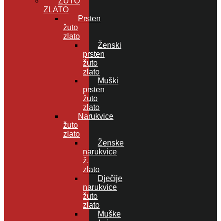
ŽUTO
ZLATO
Prsten
žuto
zlato
Ženski
prsten
žuto
zlato
Muški
prsten
žuto
zlato
Narukvice
žuto
zlato
Ženske
narukvice
ž.
zlato
Dječije
narukvice
žuto
zlato
Muške