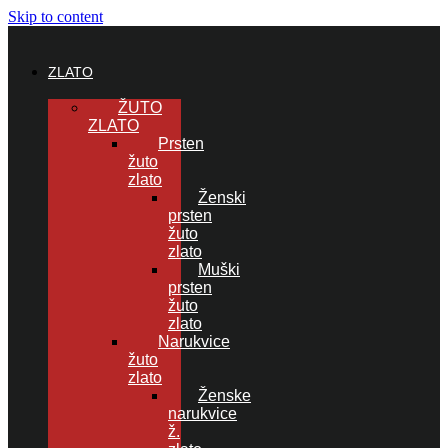
Skip to content
ZLATO
ŽUTO
ZLATO
Prsten
žuto
zlato
Ženski
prsten
žuto
zlato
Muški
prsten
žuto
zlato
Narukvice
žuto
zlato
Ženske
narukvice
ž.