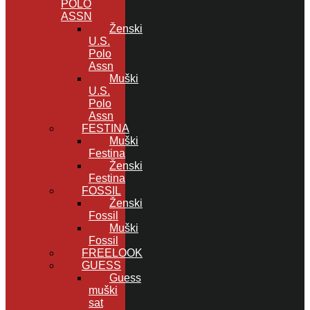
POLO
ASSN
Ženski
U.S.
Polo
Assn
Muški
U.S.
Polo
Assn
FESTINA
Muški
Festina
Ženski
Festina
FOSSIL
Ženski
Fossil
Muški
Fossil
FREELOOK
GUESS
Guess
muški
sat