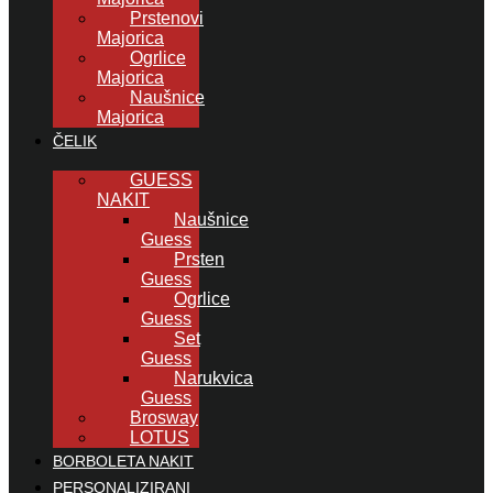
Prstenovi
Majorica
Ogrlice
Majorica
Naušnice
Majorica
ČELIK
GUESS
NAKIT
Naušnice
Guess
Prsten
Guess
Ogrlice
Guess
Set
Guess
Narukvica
Guess
Brosway
LOTUS
BORBOLETA NAKIT
PERSONALIZIRANI