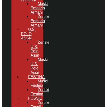
Muški
Emporio
Armani
Ženski
Emporio
Armani
U.S.
POLO
ASSN
Ženski
U.S.
Polo
Assn
Muški
U.S.
Polo
Assn
FESTINA
Muški
Festina
Ženski
Festina
FOSSIL
Ženski
Fossil