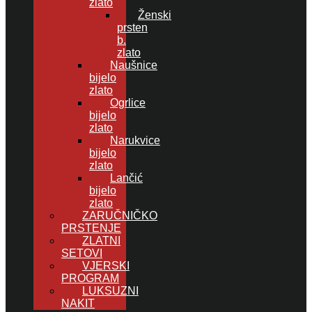
zlato
Ženski
prsten
b.
zlato
Naušnice
bijelo
zlato
Ogrlice
bijelo
zlato
Narukvice
bijelo
zlato
Lančić
bijelo
zlato
ZARUČNIČKO
PRSTENJE
ZLATNI
SETOVI
VJERSKI
PROGRAM
LUKSUZNI
NAKIT