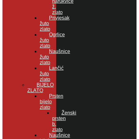
narukvice
ž.
zlato
Privjesak
žuto
zlato
Ogrlice
žuto
zlato
Naušnice
žuto
zlato
Lančić
žuto
zlato
BIJELO
ZLATO
Prsten
bijelo
zlato
Ženski
prsten
b.
zlato
Naušnice