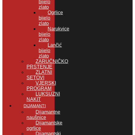
bijelo
zlato
Ogrlice
bijelo
zlato
Narukvice
bijelo
zlato
Lančić
bijelo
zlato
ZARUČNIČKO
PRSTENJE
ZLATNI
SETOVI
VJERSKI
PROGRAM
LUKSUZNI
NAKIT
DIJAMANTI
Dijamantne
naušnice
Dijamantske
ogrlice
Dijamantski