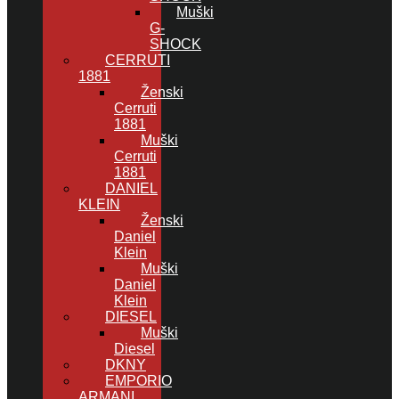
Muški
G-
SHOCK
CERRUTI
1881
Ženski
Cerruti
1881
Muški
Cerruti
1881
DANIEL
KLEIN
Ženski
Daniel
Klein
Muški
Daniel
Klein
DIESEL
Muški
Diesel
DKNY
EMPORIO
ARMANI