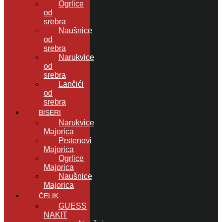
Ogrlice
od
srebra
Naušnice
od
srebra
Narukvice
od
srebra
Lančići
od
srebra
BISERI
Narukvice
Majorica
Prstenovi
Majorica
Ogrlice
Majorica
Naušnice
Majorica
ČELIK
GUESS
NAKIT