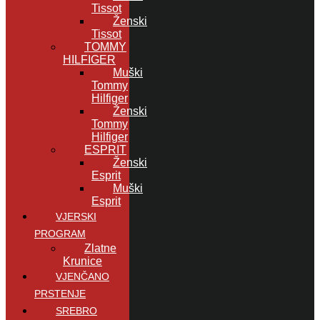
Tissot
Ženski
Tissot
TOMMY
HILFIGER
Muški
Tommy
Hilfiger
Ženski
Tommy
Hilfiger
ESPRIT
Ženski
Esprit
Muški
Esprit
VJERSKI
PROGRAM
Zlatne
Krunice
VJENČANO
PRSTENJE
SREBRO