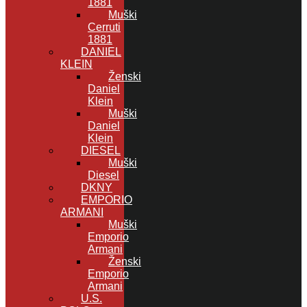
1881
Muški
Cerruti
1881
DANIEL
KLEIN
Ženski
Daniel
Klein
Muški
Daniel
Klein
DIESEL
Muški
Diesel
DKNY
EMPORIO
ARMANI
Muški
Emporio
Armani
Ženski
Emporio
Armani
U.S.