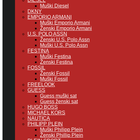
DIESEL
Muški Diesel
DKNY
EMPORIO ARMANI
Muški Emporio Armani
Ženski Emporio Armani
U.S. POLO ASSN
Ženski U.S. Polo Assn
Muški U.S. Polo Assn
FESTINA
Muški Festina
Ženski Festina
FOSSIL
Ženski Fossil
Muški Fossil
FREELOOK
GUESS
Guess muški sat
Guess ženski sat
HUGO BOSS
MICHAEL KORS
NAUTICA
PHILIPP PLEIN
Muški Philipp Plein
Ženski Phillip Plein