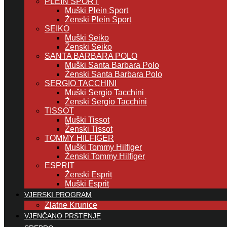
PLEIN SPORT
Muški Plein Sport
Ženski Plein Sport
SEIKO
Muški Seiko
Ženski Seiko
SANTA BARBARA POLO
Muški Santa Barbara Polo
Ženski Santa Barbara Polo
SERGIO TACCHINI
Muški Sergio Tacchini
Ženski Sergio Tacchini
TISSOT
Muški Tissot
Ženski Tissot
TOMMY HILFIGER
Muški Tommy Hilfiger
Ženski Tommy Hilfiger
ESPRIT
Ženski Esprit
Muški Esprit
VJERSKI PROGRAM
Zlatne Krunice
VJENČANO PRSTENJE