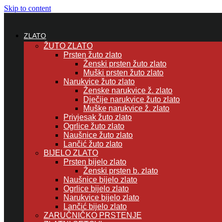
Skip to content
ZLATO
ŽUTO ZLATO
Prsten žuto zlato
Ženski prsten žuto zlato
Muški prsten žuto zlato
Narukvice žuto zlato
Ženske narukvice ž. zlato
Dječije narukvice žuto zlato
Muške narukvice ž. zlato
Privjesak žuto zlato
Ogrlice žuto zlato
Naušnice žuto zlato
Lančić žuto zlato
BIJELO ZLATO
Prsten bijelo zlato
Ženski prsten b. zlato
Naušnice bijelo zlato
Ogrlice bijelo zlato
Narukvice bijelo zlato
Lančić bijelo zlato
ZARUČNIČKO PRSTENJE