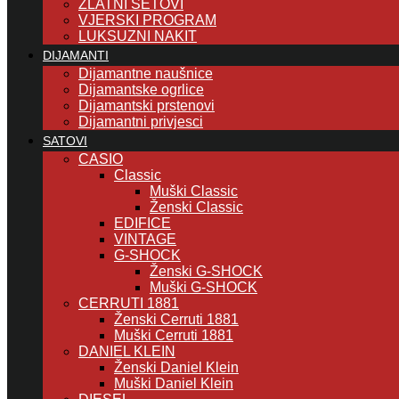
ZLATNI SETOVI
VJERSKI PROGRAM
LUKSUZNI NAKIT
DIJAMANTI
Dijamantne naušnice
Dijamantske ogrlice
Dijamantski prstenovi
Dijamantni privjesci
SATOVI
CASIO
Classic
Muški Classic
Ženski Classic
EDIFICE
VINTAGE
G-SHOCK
Ženski G-SHOCK
Muški G-SHOCK
CERRUTI 1881
Ženski Cerruti 1881
Muški Cerruti 1881
DANIEL KLEIN
Ženski Daniel Klein
Muški Daniel Klein