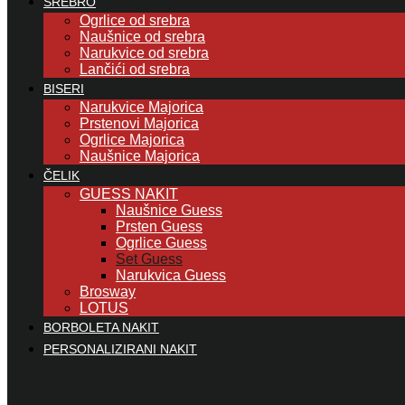
SREBRO
Ogrlice od srebra
Naušnice od srebra
Narukvice od srebra
Lančići od srebra
BISERI
Narukvice Majorica
Prstenovi Majorica
Ogrlice Majorica
Naušnice Majorica
ČELIK
GUESS NAKIT
Naušnice Guess
Prsten Guess
Ogrlice Guess
Set Guess
Narukvica Guess
Brosway
LOTUS
BORBOLETA NAKIT
PERSONALIZIRANI NAKIT