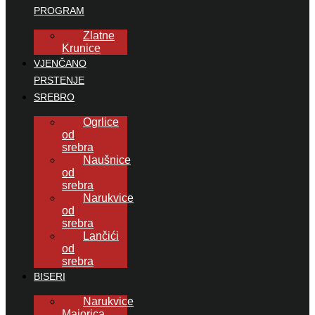
PROGRAM
Zlatne
Krunice
VJENČANO
PRSTENJE
SREBRO
Ogrlice
od
srebra
Naušnice
od
srebra
Narukvice
od
srebra
Lančići
od
srebra
BISERI
Narukvice
Majorica