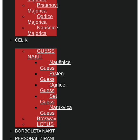
Prstenovi
Majorica
Ogrlice
Majorica
Naušnice
Majorica
ČELIK
GUESS
NAKIT
Naušnice
Guess
Prsten
Guess
Ogrlice
Guess
Set
Guess
Narukvica
Guess
Brosway
LOTUS
BORBOLETA NAKIT
PERSONALIZIRANI