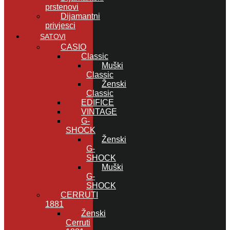
prstenovi
Dijamantni
privjesci
SATOVI
CASIO
Classic
Muški
Classic
Ženski
Classic
EDIFICE
VINTAGE
G-
SHOCK
Ženski
G-
SHOCK
Muški
G-
SHOCK
CERRUTI
1881
Ženski
Cerruti