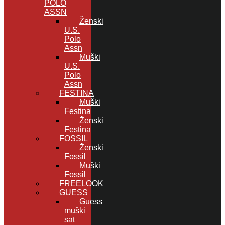
POLO
ASSN
Ženski
U.S.
Polo
Assn
Muški
U.S.
Polo
Assn
FESTINA
Muški
Festina
Ženski
Festina
FOSSIL
Ženski
Fossil
Muški
Fossil
FREELOOK
GUESS
Guess
muški
sat