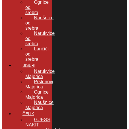
Ogrlice
od
srebra
Naušnice
od
srebra
Narukvice
od
srebra
Lančići
od
srebra
BISERI
Narukvice
Majorica
Prstenovi
Majorica
Ogrlice
Majorica
Naušnice
Majorica
ČELIK
GUESS
NAKIT