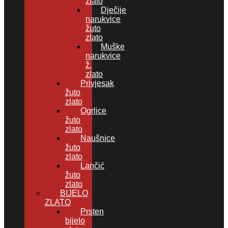
zlato
Dječije
narukvice
žuto
zlato
Muške
narukvice
ž.
zlato
Privjesak
žuto
zlato
Ogrlice
žuto
zlato
Naušnice
žuto
zlato
Lančić
žuto
zlato
BIJELO
ZLATO
Prsten
bijelo