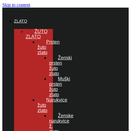
Skip to content
ZLATO
ŽUTO
ZLATO
Prsten
žuto
zlato
Ženski
prsten
žuto
zlato
Muški
prsten
žuto
zlato
Narukvice
žuto
zlato
Ženske
narukvice
ž.