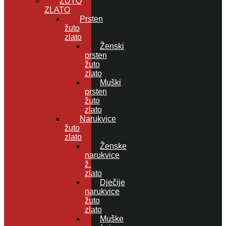
ŽUTO
ZLATO
Prsten
žuto
zlato
Ženski
prsten
žuto
zlato
Muški
prsten
žuto
zlato
Narukvice
žuto
zlato
Ženske
narukvice
ž.
zlato
Dječije
narukvice
žuto
zlato
Muške