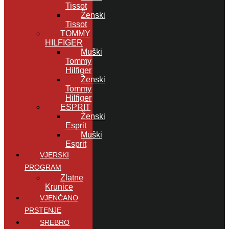
Tissot
Ženski
Tissot
TOMMY
HILFIGER
Muški
Tommy
Hilfiger
Ženski
Tommy
Hilfiger
ESPRIT
Ženski
Esprit
Muški
Esprit
VJERSKI
PROGRAM
Zlatne
Krunice
VJENČANO
PRSTENJE
SREBRO