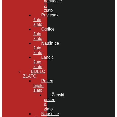
narukvice
ž.
zlato
Privjesak
žuto
zlato
Ogrlice
žuto
zlato
Naušnice
žuto
zlato
Lančić
žuto
zlato
BIJELO
ZLATO
Prsten
bijelo
zlato
Ženski
prsten
b.
zlato
Naušnice