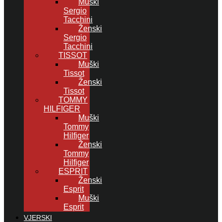
Muški
Sergio
Tacchini
Ženski
Sergio
Tacchini
TISSOT
Muški
Tissot
Ženski
Tissot
TOMMY
HILFIGER
Muški
Tommy
Hilfiger
Ženski
Tommy
Hilfiger
ESPRIT
Ženski
Esprit
Muški
Esprit
VJERSKI