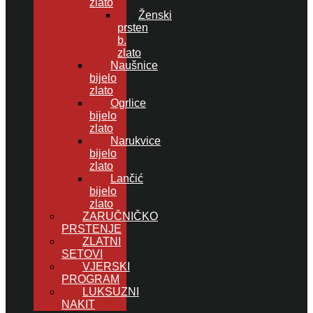
zlato
Ženski
prsten
b.
zlato
Naušnice
bijelo
zlato
Ogrlice
bijelo
zlato
Narukvice
bijelo
zlato
Lančić
bijelo
zlato
ZARUČNIČKO
PRSTENJE
ZLATNI
SETOVI
VJERSKI
PROGRAM
LUKSUZNI
NAKIT