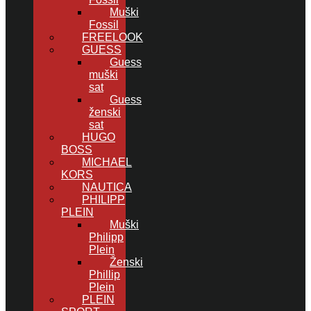
Muški
Fossil
FREELOOK
GUESS
Guess
muški
sat
Guess
ženski
sat
HUGO
BOSS
MICHAEL
KORS
NAUTICA
PHILIPP
PLEIN
Muški
Philipp
Plein
Ženski
Phillip
Plein
PLEIN