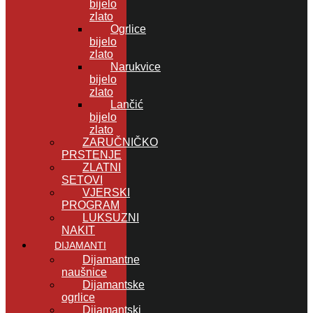
bijelo
zlato
Ogrlice
bijelo
zlato
Narukvice
bijelo
zlato
Lančić
bijelo
zlato
ZARUČNIČKO
PRSTENJE
ZLATNI
SETOVI
VJERSKI
PROGRAM
LUKSUZNI
NAKIT
DIJAMANTI
Dijamantne
naušnice
Dijamantske
ogrlice
Dijamantski