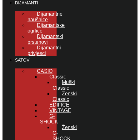
DIJAMANTI
Dijamantne
naušnice
Dijamantske
ogrlice
Dijamantski
prstenovi
Dijamantni
privjesci
SATOVI
CASIO
Classic
Muški
Classic
Ženski
Classic
EDIFICE
VINTAGE
G-
SHOCK
Ženski
G-
SHOCK