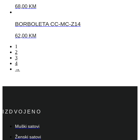
68,00
KM
BORBOLETA CC-MC-Z14
62,00
KM
1
2
3
4
→
IZDVOJENO
Muški satovi
Ženski satovi