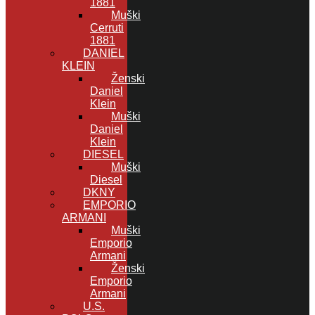
1881
Muški
Cerruti
1881
DANIEL
KLEIN
Ženski
Daniel
Klein
Muški
Daniel
Klein
DIESEL
Muški
Diesel
DKNY
EMPORIO
ARMANI
Muški
Emporio
Armani
Ženski
Emporio
Armani
U.S.