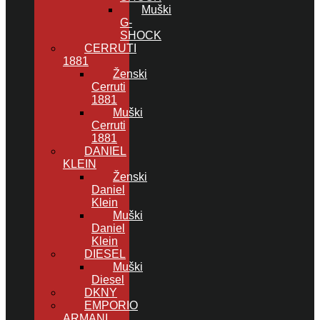
Muški
G-
SHOCK
CERRUTI
1881
Ženski
Cerruti
1881
Muški
Cerruti
1881
DANIEL
KLEIN
Ženski
Daniel
Klein
Muški
Daniel
Klein
DIESEL
Muški
Diesel
DKNY
EMPORIO
ARMANI