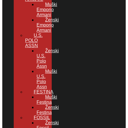
Muški
Emporio
Armani
Ženski
Emporio
Armani
U.S.
POLO
ASSN
Ženski
U.S.
Polo
Assn
Muški
U.S.
Polo
Assn
FESTINA
Muški
Festina
Ženski
Festina
FOSSIL
Ženski
Fossil