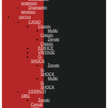
prstenovi
Dijamantni
privjesci
SATOVI
CASIO
Classic
Muški
Classic
Ženski
Classic
EDIFICE
VINTAGE
G-
SHOCK
Ženski
G-
SHOCK
Muški
G-
SHOCK
CERRUTI
1881
Ženski
Cerruti