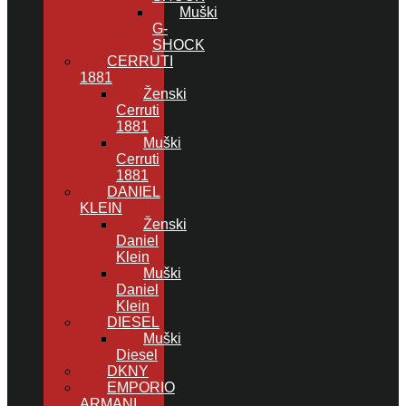
Muški
G-
SHOCK
CERRUTI
1881
Ženski
Cerruti
1881
Muški
Cerruti
1881
DANIEL
KLEIN
Ženski
Daniel
Klein
Muški
Daniel
Klein
DIESEL
Muški
Diesel
DKNY
EMPORIO
ARMANI