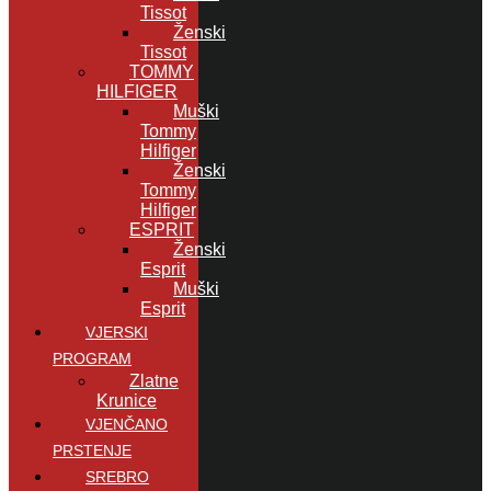
Tissot
Ženski
Tissot
TOMMY
HILFIGER
Muški
Tommy
Hilfiger
Ženski
Tommy
Hilfiger
ESPRIT
Ženski
Esprit
Muški
Esprit
VJERSKI
PROGRAM
Zlatne
Krunice
VJENČANO
PRSTENJE
SREBRO