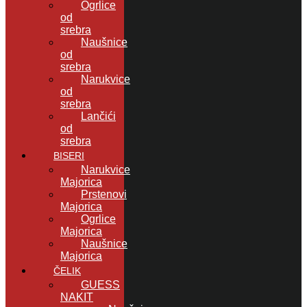
Ogrlice
od
srebra
Naušnice
od
srebra
Narukvice
od
srebra
Lančići
od
srebra
BISERI
Narukvice
Majorica
Prstenovi
Majorica
Ogrlice
Majorica
Naušnice
Majorica
ČELIK
GUESS
NAKIT