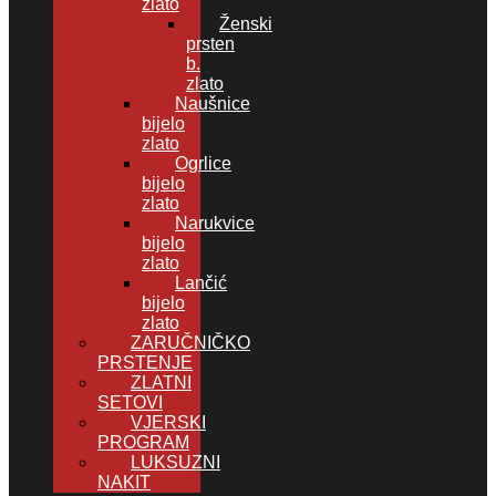
zlato
Ženski
prsten
b.
zlato
Naušnice
bijelo
zlato
Ogrlice
bijelo
zlato
Narukvice
bijelo
zlato
Lančić
bijelo
zlato
ZARUČNIČKO
PRSTENJE
ZLATNI
SETOVI
VJERSKI
PROGRAM
LUKSUZNI
NAKIT