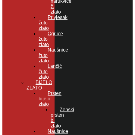
narukvice
ž.
zlato
Privjesak
žuto
zlato
Ogrlice
žuto
zlato
Naušnice
žuto
zlato
Lančić
žuto
zlato
BIJELO
ZLATO
Prsten
bijelo
zlato
Ženski
prsten
b.
zlato
Naušnice