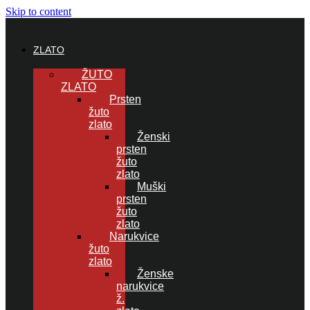
Skip to content
ZLATO
ŽUTO
ZLATO
Prsten
žuto
zlato
Ženski
prsten
žuto
zlato
Muški
prsten
žuto
zlato
Narukvice
žuto
zlato
Ženske
narukvice
ž.