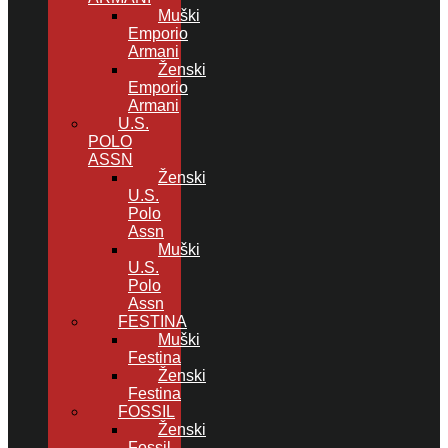
Muški
Emporio
Armani
Ženski
Emporio
Armani
U.S.
POLO
ASSN
Ženski
U.S.
Polo
Assn
Muški
U.S.
Polo
Assn
FESTINA
Muški
Festina
Ženski
Festina
FOSSIL
Ženski
Fossil