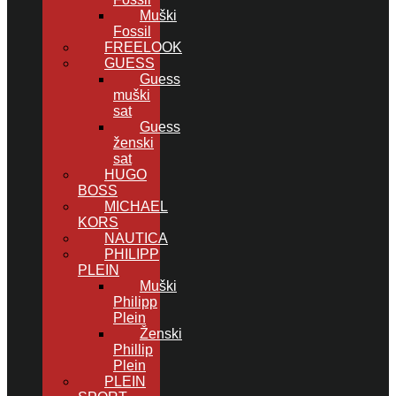
Muški
Fossil
FREELOOK
GUESS
Guess
muški
sat
Guess
ženski
sat
HUGO
BOSS
MICHAEL
KORS
NAUTICA
PHILIPP
PLEIN
Muški
Philipp
Plein
Ženski
Phillip
Plein
PLEIN