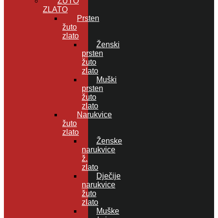
ŽUTO
ZLATO
Prsten
žuto
zlato
Ženski
prsten
žuto
zlato
Muški
prsten
žuto
zlato
Narukvice
žuto
zlato
Ženske
narukvice
ž.
zlato
Dječije
narukvice
žuto
zlato
Muške