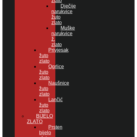
zlato
Dječije
narukvice
žuto
zlato
Muške
narukvice
ž.
zlato
Privjesak
žuto
zlato
Ogrlice
žuto
zlato
Naušnice
žuto
zlato
Lančić
žuto
zlato
BIJELO
ZLATO
Prsten
bijelo