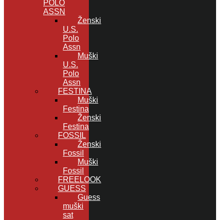
POLO
ASSN
Ženski
U.S.
Polo
Assn
Muški
U.S.
Polo
Assn
FESTINA
Muški
Festina
Ženski
Festina
FOSSIL
Ženski
Fossil
Muški
Fossil
FREELOOK
GUESS
Guess
muški
sat