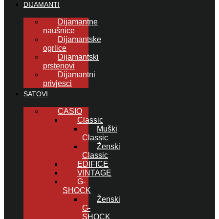
DIJAMANTI
Dijamantne
naušnice
Dijamantske
ogrlice
Dijamantski
prstenovi
Dijamantni
privjesci
SATOVI
CASIO
Classic
Muški
Classic
Ženski
Classic
EDIFICE
VINTAGE
G-
SHOCK
Ženski
G-
SHOCK