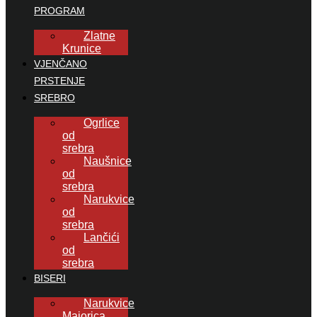
PROGRAM
Zlatne
Krunice
VJENČANO
PRSTENJE
SREBRO
Ogrlice
od
srebra
Naušnice
od
srebra
Narukvice
od
srebra
Lančići
od
srebra
BISERI
Narukvice
Majorica