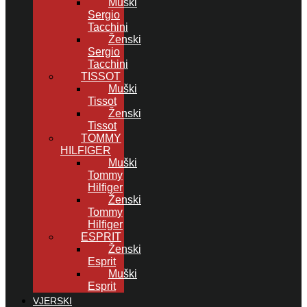
Muški
Sergio
Tacchini
Ženski
Sergio
Tacchini
TISSOT
Muški
Tissot
Ženski
Tissot
TOMMY
HILFIGER
Muški
Tommy
Hilfiger
Ženski
Tommy
Hilfiger
ESPRIT
Ženski
Esprit
Muški
Esprit
VJERSKI