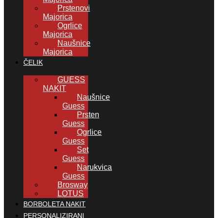
Prstenovi
Majorica
Ogrlice
Majorica
Naušnice
Majorica
ČELIK
GUESS
NAKIT
Naušnice
Guess
Prsten
Guess
Ogrlice
Guess
Set
Guess
Narukvica
Guess
Brosway
LOTUS
BORBOLETA NAKIT
PERSONALIZIRANI