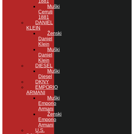
1881
Muški
Cerruti
1881
DANIEL
KLEIN
Ženski
Daniel
Klein
Muški
Daniel
Klein
DIESEL
Muški
Diesel
DKNY
EMPORIO
ARMANI
Muški
Emporio
Armani
Ženski
Emporio
Armani
U.S.