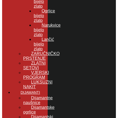
bijelo
zlato
Ogrlice
bijelo
zlato
Narukvice
bijelo
zlato
Lančić
bijelo
zlato
ZARUČNIČKO
PRSTENJE
ZLATNI
SETOVI
VJERSKI
PROGRAM
LUKSUZNI
NAKIT
DIJAMANTI
Dijamantne
naušnice
Dijamantske
ogrlice
Dijamantski