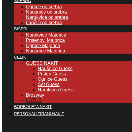
SREBRO
Ogrlice od srebra
Naušnice od srebra
Narukvice od srebra
Lančići od srebra
BISERI
Narukvice Majorica
Prstenovi Majorica
Ogrlice Majorica
Naušnice Majorica
ČELIK
GUESS NAKIT
Naušnice Guess
Prsten Guess
Ogrlice Guess
Set Guess
Narukvica Guess
Brosway
LOTUS
BORBOLETA NAKIT
PERSONALIZIRANI NAKIT