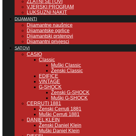
ZLATNI SETOVI
VJERSKI PROGRAM
LUKSUZNI NAKIT
DIJAMANTI
Dijamantne naušnice
Dijamantske ogrlice
Dijamantski prstenovi
Dijamantni privjesci
SATOVI
CASIO
Classic
Muški Classic
Ženski Classic
EDIFICE
VINTAGE
G-SHOCK
Ženski G-SHOCK
Muški G-SHOCK
CERRUTI 1881
Ženski Cerruti 1881
Muški Cerruti 1881
DANIEL KLEIN
Ženski Daniel Klein
Muški Daniel Klein