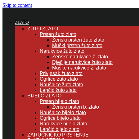
Skip to content
ZLATO
ŽUTO ZLATO
Prsten žuto zlato
Ženski prsten žuto zlato
Muški prsten žuto zlato
Narukvice žuto zlato
Ženske narukvice ž. zlato
Dječije narukvice žuto zlato
Muške narukvice ž. zlato
Privjesak žuto zlato
Ogrlice žuto zlato
Naušnice žuto zlato
Lančić žuto zlato
BIJELO ZLATO
Prsten bijelo zlato
Ženski prsten b. zlato
Naušnice bijelo zlato
Ogrlice bijelo zlato
Narukvice bijelo zlato
Lančić bijelo zlato
ZARUČNIČKO PRSTENJE