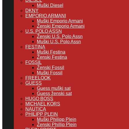
DIESEL
Muški Diesel
DKNY
EMPORIO ARMANI
Muški Emporio Armani
Ženski Emporio Armani
U.S. POLO ASSN
Ženski U.S. Polo Assn
Muški U.S. Polo Assn
FESTINA
Muški Festina
Ženski Festina
FOSSIL
Ženski Fossil
Muški Fossil
FREELOOK
GUESS
Guess muški sat
Guess ženski sat
HUGO BOSS
MICHAEL KORS
NAUTICA
PHILIPP PLEIN
Muški Philipp Plein
Ženski Phillip Plein