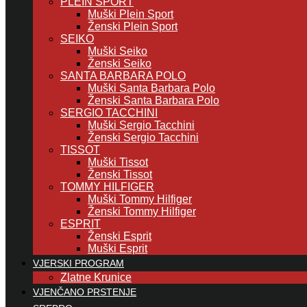
PLEIN SPORT
Muški Plein Sport
Ženski Plein Sport
SEIKO
Muški Seiko
Ženski Seiko
SANTA BARBARA POLO
Muški Santa Barbara Polo
Ženski Santa Barbara Polo
SERGIO TACCHINI
Muški Sergio Tacchini
Ženski Sergio Tacchini
TISSOT
Muški Tissot
Ženski Tissot
TOMMY HILFIGER
Muški Tommy Hilfiger
Ženski Tommy Hilfiger
ESPRIT
Ženski Esprit
Muški Esprit
VJERSKI PROGRAM
Zlatne Krunice
VJENČANO PRSTENJE