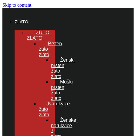
Skip to content
ZLATO
ŽUTO
ZLATO
Prsten
žuto
zlato
Ženski
prsten
žuto
zlato
Muški
prsten
žuto
zlato
Narukvice
žuto
zlato
Ženske
narukvice
ž.