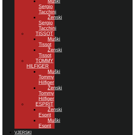
Muški
Sergio
Tacchini
Ženski
Sergio
Tacchini
TISSOT
Muški
Tissot
Ženski
Tissot
TOMMY
HILFIGER
Muški
Tommy
Hilfiger
Ženski
Tommy
Hilfiger
ESPRIT
Ženski
Esprit
Muški
Esprit
VJERSKI