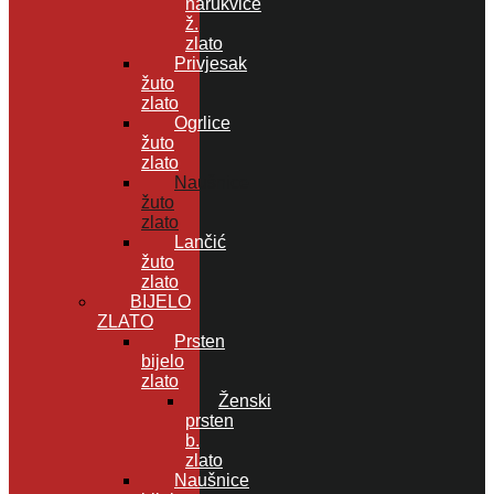
narukvice
ž.
zlato
Privjesak
žuto
zlato
Ogrlice
žuto
zlato
Naušnice
žuto
zlato
Lančić
žuto
zlato
BIJELO
ZLATO
Prsten
bijelo
zlato
Ženski
prsten
b.
zlato
Naušnice