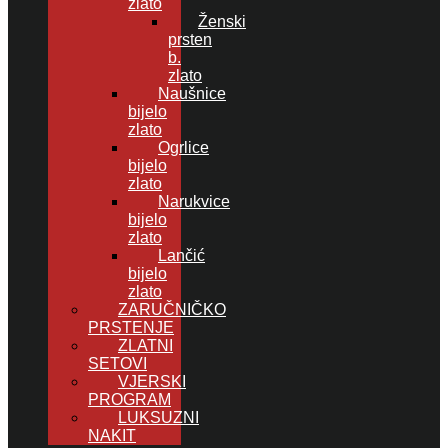
zlato
Ženski
prsten
b.
zlato
Naušnice
bijelo
zlato
Ogrlice
bijelo
zlato
Narukvice
bijelo
zlato
Lančić
bijelo
zlato
ZARUČNIČKO
PRSTENJE
ZLATNI
SETOVI
VJERSKI
PROGRAM
LUKSUZNI
NAKIT