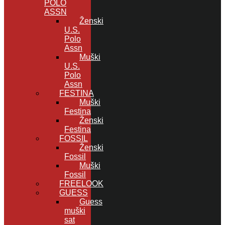
POLO
ASSN
Ženski
U.S.
Polo
Assn
Muški
U.S.
Polo
Assn
FESTINA
Muški
Festina
Ženski
Festina
FOSSIL
Ženski
Fossil
Muški
Fossil
FREELOOK
GUESS
Guess
muški
sat