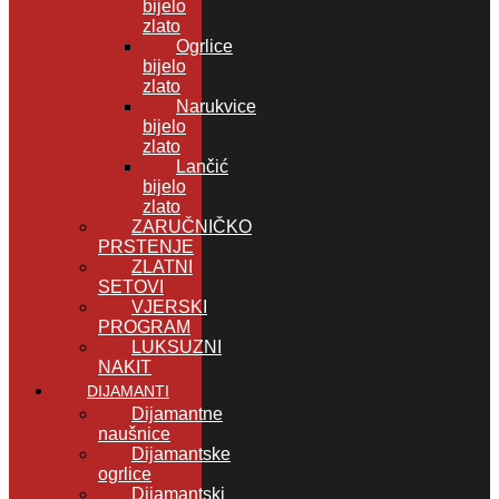
bijelo
zlato
Ogrlice
bijelo
zlato
Narukvice
bijelo
zlato
Lančić
bijelo
zlato
ZARUČNIČKO
PRSTENJE
ZLATNI
SETOVI
VJERSKI
PROGRAM
LUKSUZNI
NAKIT
DIJAMANTI
Dijamantne
naušnice
Dijamantske
ogrlice
Dijamantski