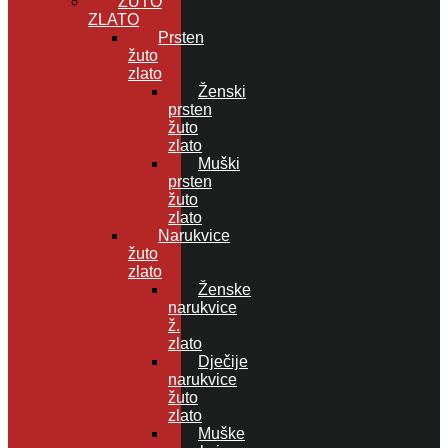
ŽUTO
ZLATO
Prsten
žuto
zlato
Ženski
prsten
žuto
zlato
Muški
prsten
žuto
zlato
Narukvice
žuto
zlato
Ženske
narukvice
ž.
zlato
Dječije
narukvice
žuto
zlato
Muške