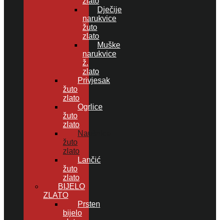
zlato
Dječije
narukvice
žuto
zlato
Muške
narukvice
ž.
zlato
Privjesak
žuto
zlato
Ogrlice
žuto
zlato
Naušnice
žuto
zlato
Lančić
žuto
zlato
BIJELO
ZLATO
Prsten
bijelo