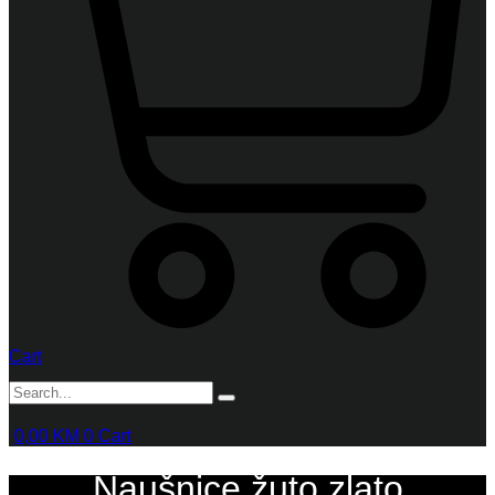
Cart
0,00
KM
0
Cart
Naušnice žuto zlato