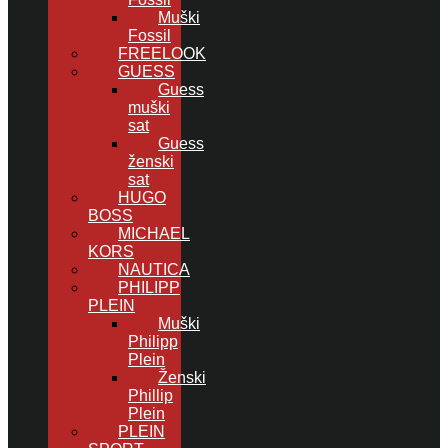
Muški
Fossil
FREELOOK
GUESS
Guess
muški
sat
Guess
ženski
sat
HUGO
BOSS
MICHAEL
KORS
NAUTICA
PHILIPP
PLEIN
Muški
Philipp
Plein
Ženski
Phillip
Plein
PLEIN