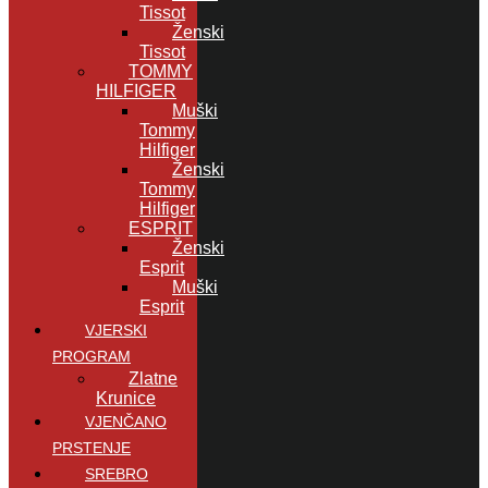
Tissot
Ženski
Tissot
TOMMY
HILFIGER
Muški
Tommy
Hilfiger
Ženski
Tommy
Hilfiger
ESPRIT
Ženski
Esprit
Muški
Esprit
VJERSKI
PROGRAM
Zlatne
Krunice
VJENČANO
PRSTENJE
SREBRO