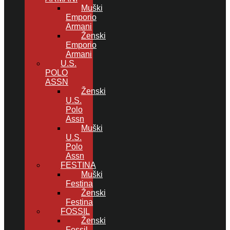
Muški
Emporio
Armani
Ženski
Emporio
Armani
U.S.
POLO
ASSN
Ženski
U.S.
Polo
Assn
Muški
U.S.
Polo
Assn
FESTINA
Muški
Festina
Ženski
Festina
FOSSIL
Ženski
Fossil