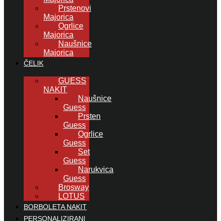
Prstenovi
Majorica
Ogrlice
Majorica
Naušnice
Majorica
ČELIK
GUESS
NAKIT
Naušnice
Guess
Prsten
Guess
Ogrlice
Guess
Set
Guess
Narukvica
Guess
Brosway
LOTUS
BORBOLETA NAKIT
PERSONALIZIRANI