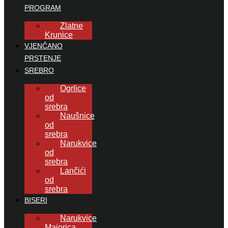
PROGRAM
Zlatne
Krunice
VJENČANO
PRSTENJE
SREBRO
Ogrlice
od
srebra
Naušnice
od
srebra
Narukvice
od
srebra
Lančići
od
srebra
BISERI
Narukvice
Majorica