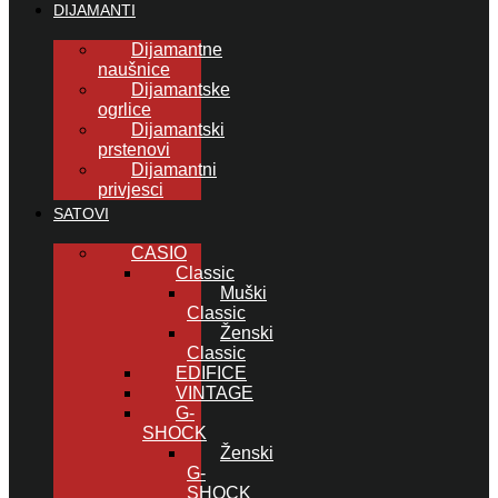
DIJAMANTI
Dijamantne
naušnice
Dijamantske
ogrlice
Dijamantski
prstenovi
Dijamantni
privjesci
SATOVI
CASIO
Classic
Muški
Classic
Ženski
Classic
EDIFICE
VINTAGE
G-
SHOCK
Ženski
G-
SHOCK