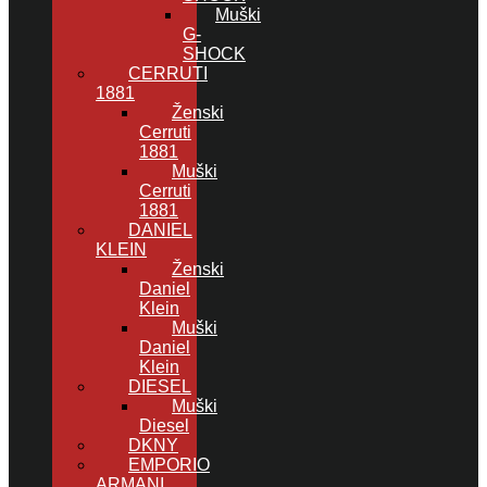
Muški
G-
SHOCK
CERRUTI
1881
Ženski
Cerruti
1881
Muški
Cerruti
1881
DANIEL
KLEIN
Ženski
Daniel
Klein
Muški
Daniel
Klein
DIESEL
Muški
Diesel
DKNY
EMPORIO
ARMANI