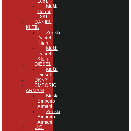
1881
Muški
Cerruti
1881
DANIEL
KLEIN
Ženski
Daniel
Klein
Muški
Daniel
Klein
DIESEL
Muški
Diesel
DKNY
EMPORIO
ARMANI
Muški
Emporio
Armani
Ženski
Emporio
Armani
U.S.