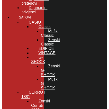
prstenovi
Dijamantni
privjesci
SATOVI
CASIO
Classic
Muški
Classic
Ženski
Classic
EDIFICE
VINTAGE
G-
SHOCK
Ženski
G-
SHOCK
Muški
G-
SHOCK
CERRUTI
1881
Ženski
Cerruti