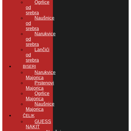
Ogrlice
od
srebra
Naušnice
od
srebra
Narukvice
od
srebra
Lančići
od
srebra
BISERI
Narukvice
Majorica
Prstenovi
Majorica
Ogrlice
Majorica
Naušnice
Majorica
ČELIK
GUESS
NAKIT