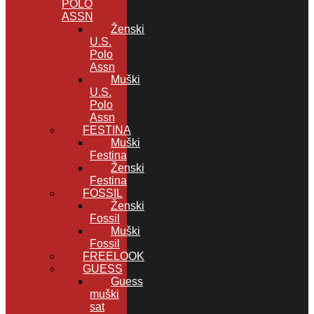
POLO
ASSN
Ženski
U.S.
Polo
Assn
Muški
U.S.
Polo
Assn
FESTINA
Muški
Festina
Ženski
Festina
FOSSIL
Ženski
Fossil
Muški
Fossil
FREELOOK
GUESS
Guess
muški
sat