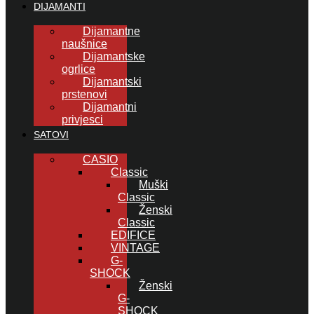
DIJAMANTI
Dijamantne
naušnice
Dijamantske
ogrlice
Dijamantski
prstenovi
Dijamantni
privjesci
SATOVI
CASIO
Classic
Muški
Classic
Ženski
Classic
EDIFICE
VINTAGE
G-
SHOCK
Ženski
G-
SHOCK