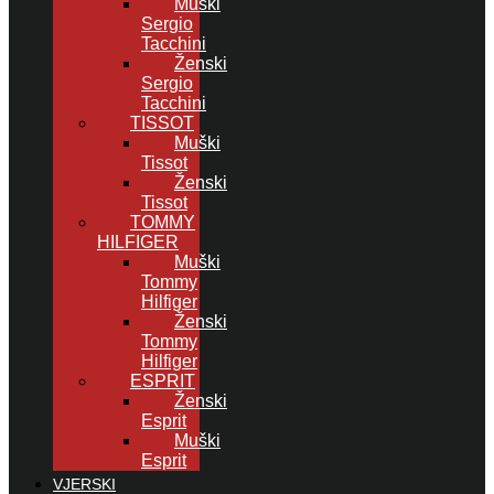
Muški
Sergio
Tacchini
Ženski
Sergio
Tacchini
TISSOT
Muški
Tissot
Ženski
Tissot
TOMMY
HILFIGER
Muški
Tommy
Hilfiger
Ženski
Tommy
Hilfiger
ESPRIT
Ženski
Esprit
Muški
Esprit
VJERSKI