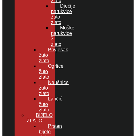
zlato
Dječije
narukvice
žuto
zlato
Muške
narukvice
ž.
zlato
Privjesak
žuto
zlato
Ogrlice
žuto
zlato
Naušnice
žuto
zlato
Lančić
žuto
zlato
BIJELO
ZLATO
Prsten
bijelo