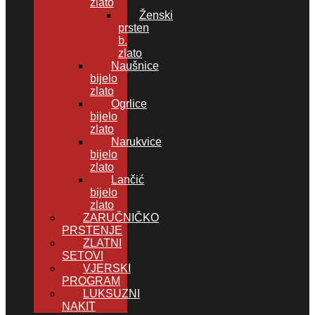
zlato
Ženski
prsten
b.
zlato
Naušnice
bijelo
zlato
Ogrlice
bijelo
zlato
Narukvice
bijelo
zlato
Lančić
bijelo
zlato
ZARUČNIČKO
PRSTENJE
ZLATNI
SETOVI
VJERSKI
PROGRAM
LUKSUZNI
NAKIT