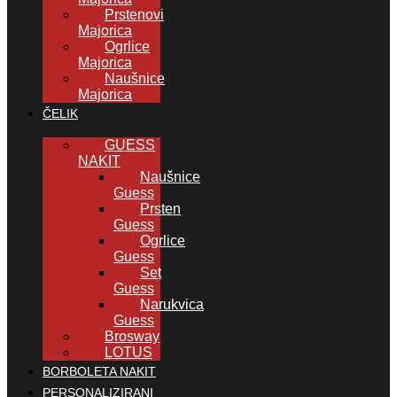
Prstenovi
Majorica
Ogrlice
Majorica
Naušnice
Majorica
ČELIK
GUESS
NAKIT
Naušnice
Guess
Prsten
Guess
Ogrlice
Guess
Set
Guess
Narukvica
Guess
Brosway
LOTUS
BORBOLETA NAKIT
PERSONALIZIRANI