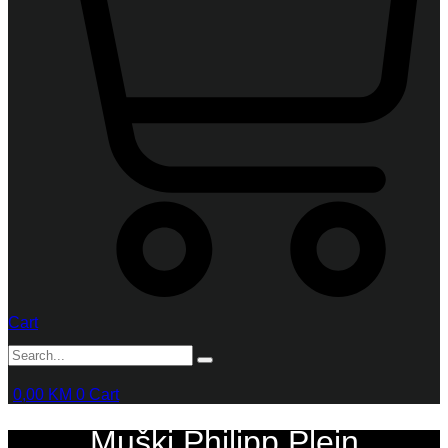
Cart
0,00
KM
0
Cart
Muški Philipp Plein