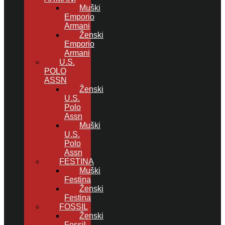
Muški
Emporio
Armani
Ženski
Emporio
Armani
U.S.
POLO
ASSN
Ženski
U.S.
Polo
Assn
Muški
U.S.
Polo
Assn
FESTINA
Muški
Festina
Ženski
Festina
FOSSIL
Ženski
Fossil