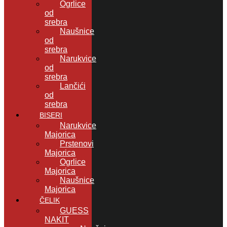
Ogrlice
od
srebra
Naušnice
od
srebra
Narukvice
od
srebra
Lančići
od
srebra
BISERI
Narukvice
Majorica
Prstenovi
Majorica
Ogrlice
Majorica
Naušnice
Majorica
ČELIK
GUESS
NAKIT