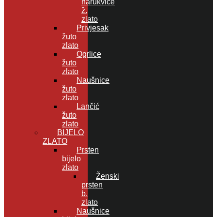
narukvice
ž.
zlato
Privjesak
žuto
zlato
Ogrlice
žuto
zlato
Naušnice
žuto
zlato
Lančić
žuto
zlato
BIJELO
ZLATO
Prsten
bijelo
zlato
Ženski
prsten
b.
zlato
Naušnice