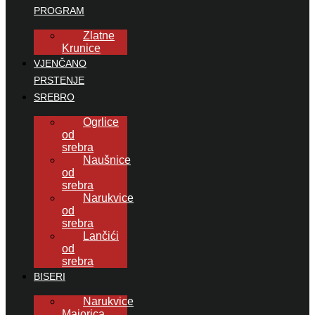
PROGRAM
Zlatne
Krunice
VJENČANO
PRSTENJE
SREBRO
Ogrlice
od
srebra
Naušnice
od
srebra
Narukvice
od
srebra
Lančići
od
srebra
BISERI
Narukvice
Majorica