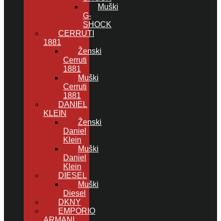
Muški
G-
SHOCK
CERRUTI
1881
Ženski
Cerruti
1881
Muški
Cerruti
1881
DANIEL
KLEIN
Ženski
Daniel
Klein
Muški
Daniel
Klein
DIESEL
Muški
Diesel
DKNY
EMPORIO
ARMANI