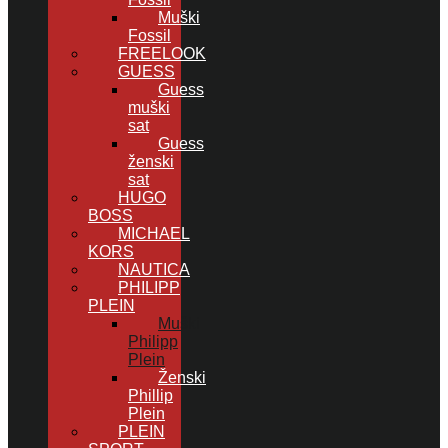
Muški
Fossil
FREELOOK
GUESS
Guess
muški
sat
Guess
ženski
sat
HUGO
BOSS
MICHAEL
KORS
NAUTICA
PHILIPP
PLEIN
Muški
Philipp
Plein
Ženski
Phillip
Plein
PLEIN