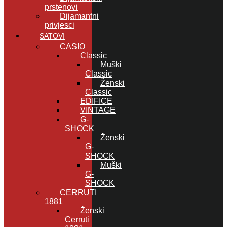
prstenovi
Dijamantni
privjesci
SATOVI
CASIO
Classic
Muški
Classic
Ženski
Classic
EDIFICE
VINTAGE
G-
SHOCK
Ženski
G-
SHOCK
Muški
G-
SHOCK
CERRUTI
1881
Ženski
Cerruti