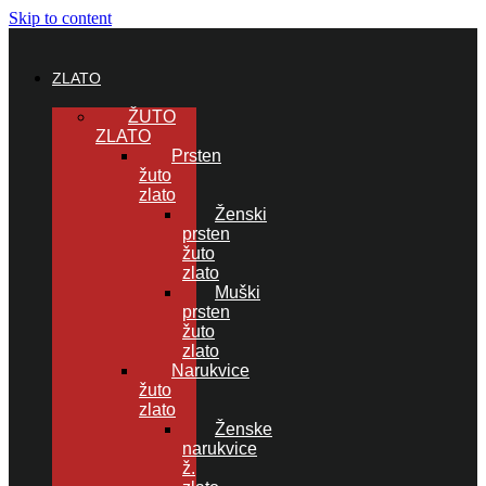
Skip to content
ZLATO
ŽUTO
ZLATO
Prsten
žuto
zlato
Ženski
prsten
žuto
zlato
Muški
prsten
žuto
zlato
Narukvice
žuto
zlato
Ženske
narukvice
ž.