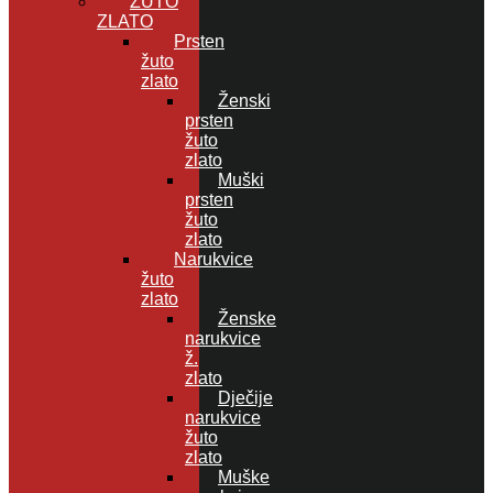
ŽUTO
ZLATO
Prsten
žuto
zlato
Ženski
prsten
žuto
zlato
Muški
prsten
žuto
zlato
Narukvice
žuto
zlato
Ženske
narukvice
ž.
zlato
Dječije
narukvice
žuto
zlato
Muške