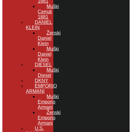
1881
Muški
Cerruti
1881
DANIEL
KLEIN
Ženski
Daniel
Klein
Muški
Daniel
Klein
DIESEL
Muški
Diesel
DKNY
EMPORIO
ARMANI
Muški
Emporio
Armani
Ženski
Emporio
Armani
U.S.