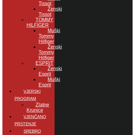
Tissot
Ženski
Tissot
TOMMY
HILFIGER
Muški
Tommy
Hilfiger
Ženski
Tommy
Hilfiger
ESPRIT
Ženski
Esprit
Muški
Esprit
VJERSKI
PROGRAM
Zlatne
Krunice
VJENČANO
PRSTENJE
SREBRO