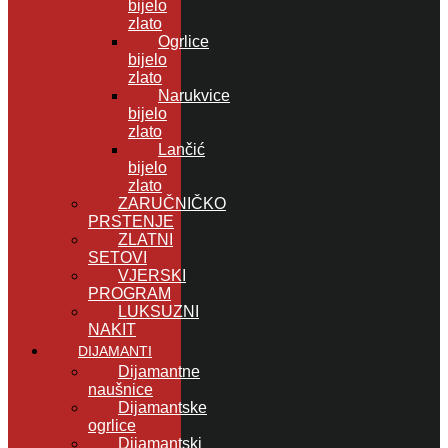
bijelo
zlato
Ogrlice
bijelo
zlato
Narukvice
bijelo
zlato
Lančić
bijelo
zlato
ZARUČNIČKO
PRSTENJE
ZLATNI
SETOVI
VJERSKI
PROGRAM
LUKSUZNI
NAKIT
DIJAMANTI
Dijamantne
naušnice
Dijamantske
ogrlice
Dijamantski