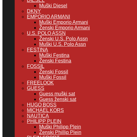
DIESEL
Muški Diesel
DKNY
EMPORIO ARMANI
Muški Emporio Armani
Ženski Emporio Armani
U.S. POLO ASSN
Ženski U.S. Polo Assn
Muški U.S. Polo Assn
FESTINA
Muški Festina
Ženski Festina
FOSSIL
Ženski Fossil
Muški Fossil
FREELOOK
GUESS
Guess muški sat
Guess ženski sat
HUGO BOSS
MICHAEL KORS
NAUTICA
PHILIPP PLEIN
Muški Philipp Plein
Ženski Phillip Plein