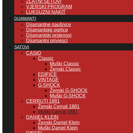
ZLATNI SETOVI
VJERSKI PROGRAM
LUKSUZNI NAKIT
DIJAMANTI
Dijamantne naušnice
Dijamantske ogrlice
Dijamantski prstenovi
Dijamantni privjesci
SATOVI
CASIO
Classic
Muški Classic
Ženski Classic
EDIFICE
VINTAGE
G-SHOCK
Ženski G-SHOCK
Muški G-SHOCK
CERRUTI 1881
Ženski Cerruti 1881
Muški Cerruti 1881
DANIEL KLEIN
Ženski Daniel Klein
Muški Daniel Klein