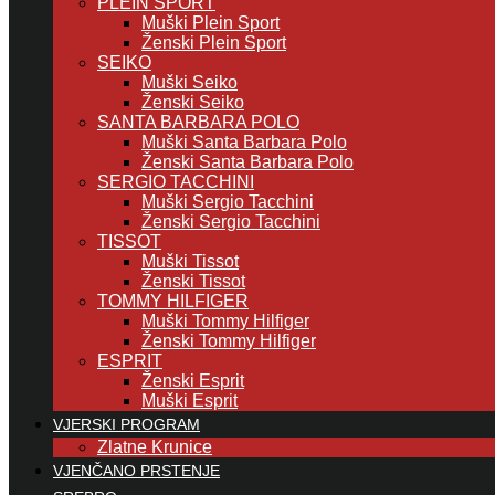
PLEIN SPORT
Muški Plein Sport
Ženski Plein Sport
SEIKO
Muški Seiko
Ženski Seiko
SANTA BARBARA POLO
Muški Santa Barbara Polo
Ženski Santa Barbara Polo
SERGIO TACCHINI
Muški Sergio Tacchini
Ženski Sergio Tacchini
TISSOT
Muški Tissot
Ženski Tissot
TOMMY HILFIGER
Muški Tommy Hilfiger
Ženski Tommy Hilfiger
ESPRIT
Ženski Esprit
Muški Esprit
VJERSKI PROGRAM
Zlatne Krunice
VJENČANO PRSTENJE