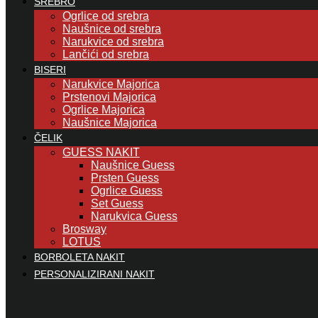
SREBRO
Ogrlice od srebra
Naušnice od srebra
Narukvice od srebra
Lančići od srebra
BISERI
Narukvice Majorica
Prstenovi Majorica
Ogrlice Majorica
Naušnice Majorica
ČELIK
GUESS NAKIT
Naušnice Guess
Prsten Guess
Ogrlice Guess
Set Guess
Narukvica Guess
Brosway
LOTUS
BORBOLETA NAKIT
PERSONALIZIRANI NAKIT