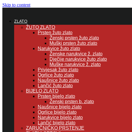
Skip to content
ZLATO
ŽUTO ZLATO
Prsten žuto zlato
Ženski prsten žuto zlato
Muški prsten žuto zlato
Narukvice žuto zlato
Ženske narukvice ž. zlato
Dječije narukvice žuto zlato
Muške narukvice ž. zlato
Privjesak žuto zlato
Ogrlice žuto zlato
Naušnice žuto zlato
Lančić žuto zlato
BIJELO ZLATO
Prsten bijelo zlato
Ženski prsten b. zlato
Naušnice bijelo zlato
Ogrlice bijelo zlato
Narukvice bijelo zlato
Lančić bijelo zlato
ZARUČNIČKO PRSTENJE