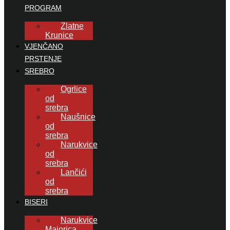
PROGRAM
Zlatne
Krunice
VJENČANO
PRSTENJE
SREBRO
Ogrlice
od
srebra
Naušnice
od
srebra
Narukvice
od
srebra
Lančići
od
srebra
BISERI
Narukvice
Majorica