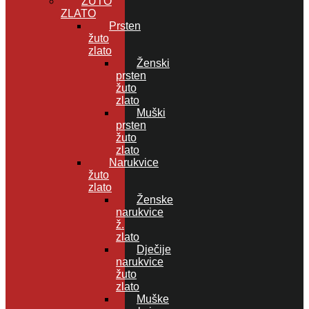
ŽUTO
ZLATO
Prsten
žuto
zlato
Ženski
prsten
žuto
zlato
Muški
prsten
žuto
zlato
Narukvice
žuto
zlato
Ženske
narukvice
ž.
zlato
Dječije
narukvice
žuto
zlato
Muške