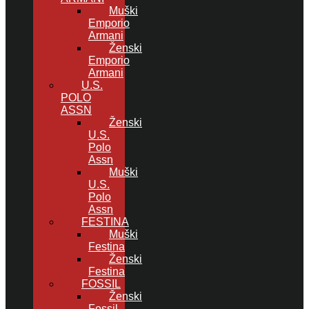
Muški
Emporio
Armani
Ženski
Emporio
Armani
U.S.
POLO
ASSN
Ženski
U.S.
Polo
Assn
Muški
U.S.
Polo
Assn
FESTINA
Muški
Festina
Ženski
Festina
FOSSIL
Ženski
Fossil