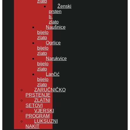
zlato
Ženski
prsten
b.
zlato
Naušnice
bijelo
zlato
Ogrlice
bijelo
zlato
Narukvice
bijelo
zlato
Lančić
bijelo
zlato
ZARUČNIČKO
PRSTENJE
ZLATNI
SETOVI
VJERSKI
PROGRAM
LUKSUZNI
NAKIT