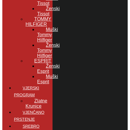
Tissot
Ženski
Tissot
TOMMY
HILFIGER
Muški
Tommy
Hilfiger
Ženski
Tommy
Hilfiger
ESPRIT
Ženski
Esprit
Muški
Esprit
VJERSKI
PROGRAM
Zlatne
Krunice
VJENČANO
PRSTENJE
SREBRO