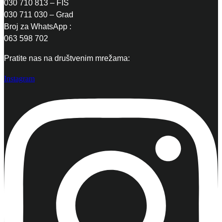
030 710 813 – FIS
030 711 030 – Grad
Broj za WhatsApp :
063 598 702
Pratite nas na društvenim mrežama:
Instagram