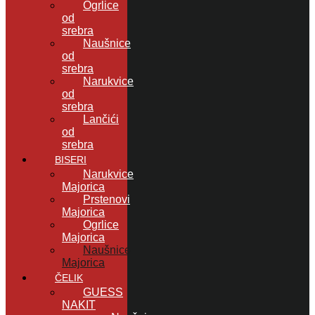
Ogrlice
od
srebra
Naušnice
od
srebra
Narukvice
od
srebra
Lančići
od
srebra
BISERI
Narukvice
Majorica
Prstenovi
Majorica
Ogrlice
Majorica
Naušnice
Majorica
ČELIK
GUESS
NAKIT