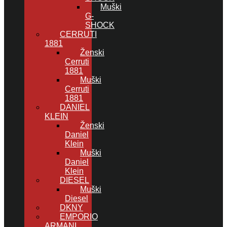
Muški
G-
SHOCK
CERRUTI
1881
Ženski
Cerruti
1881
Muški
Cerruti
1881
DANIEL
KLEIN
Ženski
Daniel
Klein
Muški
Daniel
Klein
DIESEL
Muški
Diesel
DKNY
EMPORIO
ARMANI