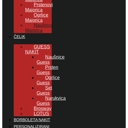
Prstenovi
Majorica
Ogrlice
Majorica
Naušnice
Majorica
ČELIK
GUESS
NAKIT
Naušnice
Guess
Prsten
Guess
Ogrlice
Guess
Set
Guess
Narukvica
Guess
Brosway
LOTUS
BORBOLETA NAKIT
PERSONALIZIRANI