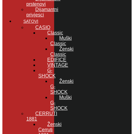
prstenovi
Dijamantni
privjesci
SATOVI
CASIO
Classic
Muški
Classic
Ženski
Classic
EDIFICE
VINTAGE
G-
SHOCK
Ženski
G-
SHOCK
Muški
G-
SHOCK
CERRUTI
1881
Ženski
Cerruti