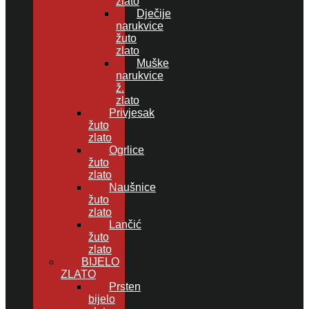
zlato
Dječije
narukvice
žuto
zlato
Muške
narukvice
ž.
zlato
Privjesak
žuto
zlato
Ogrlice
žuto
zlato
Naušnice
žuto
zlato
Lančić
žuto
zlato
BIJELO
ZLATO
Prsten
bijelo