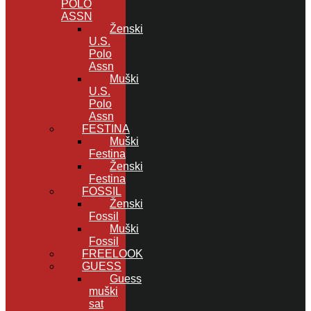
POLO
ASSN
Ženski
U.S.
Polo
Assn
Muški
U.S.
Polo
Assn
FESTINA
Muški
Festina
Ženski
Festina
FOSSIL
Ženski
Fossil
Muški
Fossil
FREELOOK
GUESS
Guess
muški
sat