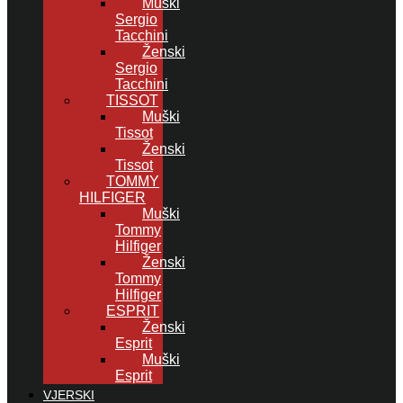
Muški
Sergio
Tacchini
Ženski
Sergio
Tacchini
TISSOT
Muški
Tissot
Ženski
Tissot
TOMMY
HILFIGER
Muški
Tommy
Hilfiger
Ženski
Tommy
Hilfiger
ESPRIT
Ženski
Esprit
Muški
Esprit
VJERSKI