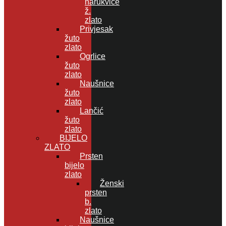
narukvice
ž.
zlato
Privjesak
žuto
zlato
Ogrlice
žuto
zlato
Naušnice
žuto
zlato
Lančić
žuto
zlato
BIJELO
ZLATO
Prsten
bijelo
zlato
Ženski
prsten
b.
zlato
Naušnice