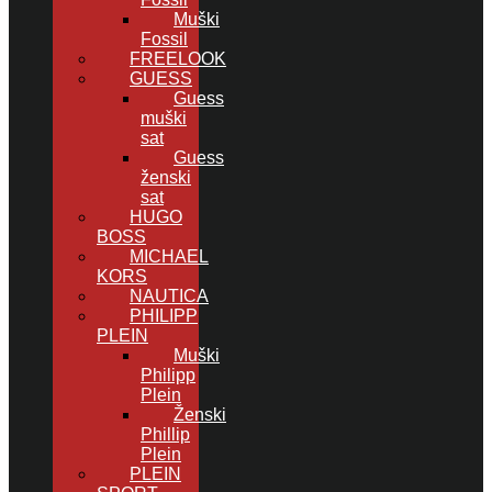
Muški
Fossil
FREELOOK
GUESS
Guess
muški
sat
Guess
ženski
sat
HUGO
BOSS
MICHAEL
KORS
NAUTICA
PHILIPP
PLEIN
Muški
Philipp
Plein
Ženski
Phillip
Plein
PLEIN