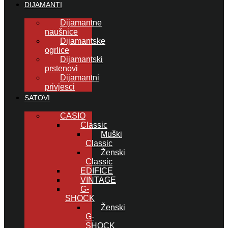
DIJAMANTI
Dijamantne
naušnice
Dijamantske
ogrlice
Dijamantski
prstenovi
Dijamantni
privjesci
SATOVI
CASIO
Classic
Muški
Classic
Ženski
Classic
EDIFICE
VINTAGE
G-
SHOCK
Ženski
G-
SHOCK