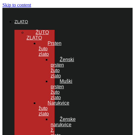
Skip to content
ZLATO
ŽUTO
ZLATO
Prsten
žuto
zlato
Ženski
prsten
žuto
zlato
Muški
prsten
žuto
zlato
Narukvice
žuto
zlato
Ženske
narukvice
ž.