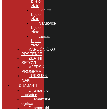
bijelo
zlato
Ogrlice
bijelo
zlato
Narukvice
bijelo
zlato
Lančić
bijelo
zlato
ZARUČNIČKO
PRSTENJE
ZLATNI
SETOVI
VJERSKI
PROGRAM
LUKSUZNI
NAKIT
DIJAMANTI
Dijamantne
naušnice
Dijamantske
ogrlice
Dijamantski