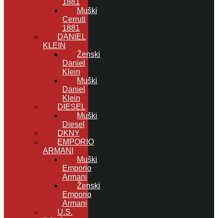
1881
Muški
Cerruti
1881
DANIEL
KLEIN
Ženski
Daniel
Klein
Muški
Daniel
Klein
DIESEL
Muški
Diesel
DKNY
EMPORIO
ARMANI
Muški
Emporio
Armani
Ženski
Emporio
Armani
U.S.