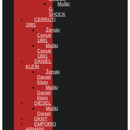
Muški
G-
SHOCK
CERRUTI
1881
Ženski
Cerruti
1881
Muški
Cerruti
1881
DANIEL
KLEIN
Ženski
Daniel
Klein
Muški
Daniel
Klein
DIESEL
Muški
Diesel
DKNY
EMPORIO
ARMANI