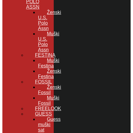
POLO
ASSN
Ženski
U.S.
Polo
Assn
Muški
U.S.
Polo
Assn
FESTINA
Muški
Festina
Ženski
Festina
FOSSIL
Ženski
Fossil
Muški
Fossil
FREELOOK
GUESS
Guess
muški
sat