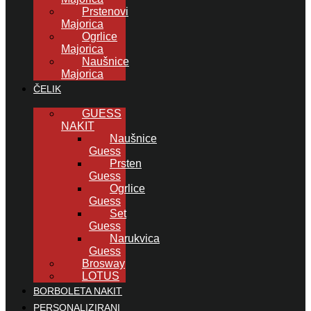
Prstenovi
Majorica
Ogrlice
Majorica
Naušnice
Majorica
ČELIK
GUESS
NAKIT
Naušnice
Guess
Prsten
Guess
Ogrlice
Guess
Set
Guess
Narukvica
Guess
Brosway
LOTUS
BORBOLETA NAKIT
PERSONALIZIRANI