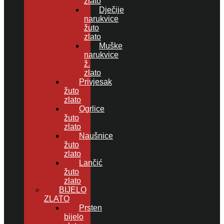
zlato
Dječije
narukvice
žuto
zlato
Muške
narukvice
ž.
zlato
Privjesak
žuto
zlato
Ogrlice
žuto
zlato
Naušnice
žuto
zlato
Lančić
žuto
zlato
BIJELO
ZLATO
Prsten
bijelo