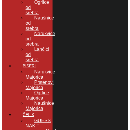
Ogrlice
od
srebra
Naušnice
od
srebra
Narukvice
od
srebra
Lančići
od
srebra
BISERI
Narukvice
Majorica
Prstenovi
Majorica
Ogrlice
Majorica
Naušnice
Majorica
ČELIK
GUESS
NAKIT