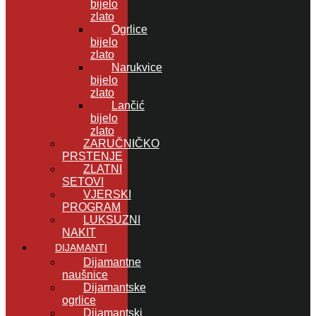
bijelo
zlato
Ogrlice
bijelo
zlato
Narukvice
bijelo
zlato
Lančić
bijelo
zlato
ZARUČNIČKO
PRSTENJE
ZLATNI
SETOVI
VJERSKI
PROGRAM
LUKSUZNI
NAKIT
DIJAMANTI
Dijamantne
naušnice
Dijamantske
ogrlice
Dijamantski