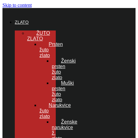
Skip to content
ZLATO
ŽUTO
ZLATO
Prsten
žuto
zlato
Ženski
prsten
žuto
zlato
Muški
prsten
žuto
zlato
Narukvice
žuto
zlato
Ženske
narukvice
ž.