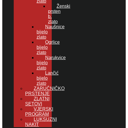
zlato
Ženski
prsten
b.
zlato
Naušnice
bijelo
zlato
Ogrlice
bijelo
zlato
Narukvice
bijelo
zlato
Lančić
bijelo
zlato
ZARUČNIČKO
PRSTENJE
ZLATNI
SETOVI
VJERSKI
PROGRAM
LUKSUZNI
NAKIT