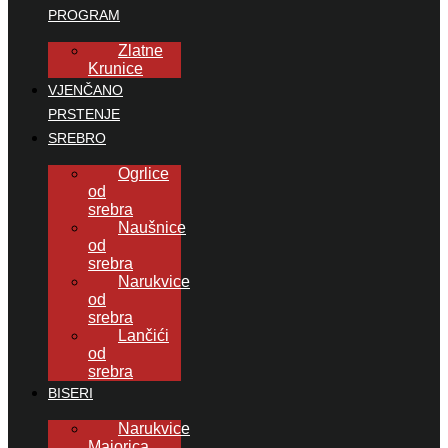
PROGRAM
Zlatne
Krunice
VJENČANO
PRSTENJE
SREBRO
Ogrlice
od
srebra
Naušnice
od
srebra
Narukvice
od
srebra
Lančići
od
srebra
BISERI
Narukvice
Majorica