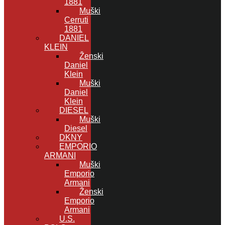
1881
Muški
Cerruti
1881
DANIEL
KLEIN
Ženski
Daniel
Klein
Muški
Daniel
Klein
DIESEL
Muški
Diesel
DKNY
EMPORIO
ARMANI
Muški
Emporio
Armani
Ženski
Emporio
Armani
U.S.