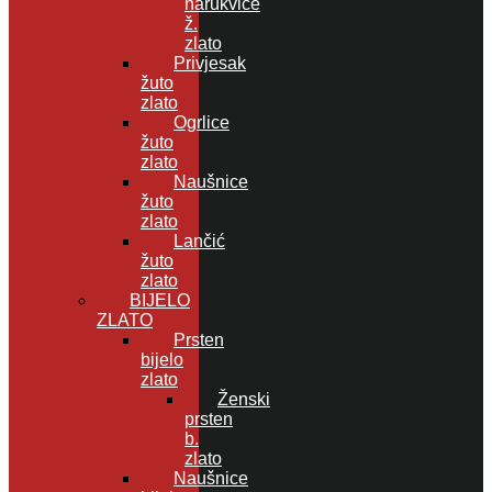
narukvice
ž.
zlato
Privjesak
žuto
zlato
Ogrlice
žuto
zlato
Naušnice
žuto
zlato
Lančić
žuto
zlato
BIJELO
ZLATO
Prsten
bijelo
zlato
Ženski
prsten
b.
zlato
Naušnice