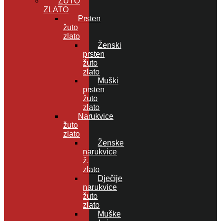
ŽUTO
ZLATO
Prsten
žuto
zlato
Ženski
prsten
žuto
zlato
Muški
prsten
žuto
zlato
Narukvice
žuto
zlato
Ženske
narukvice
ž.
zlato
Dječije
narukvice
žuto
zlato
Muške