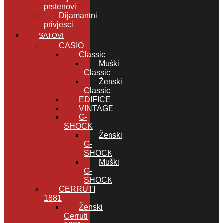
prstenovi
Dijamantni
privjesci
SATOVI
CASIO
Classic
Muški
Classic
Ženski
Classic
EDIFICE
VINTAGE
G-
SHOCK
Ženski
G-
SHOCK
Muški
G-
SHOCK
CERRUTI
1881
Ženski
Cerruti