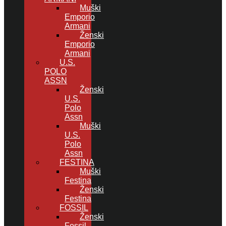
Muški
Emporio
Armani
Ženski
Emporio
Armani
U.S.
POLO
ASSN
Ženski
U.S.
Polo
Assn
Muški
U.S.
Polo
Assn
FESTINA
Muški
Festina
Ženski
Festina
FOSSIL
Ženski
Fossil