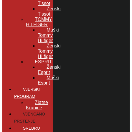
Tissot
Ženski
Tissot
TOMMY
HILFIGER
Muški
Tommy
Hilfiger
Ženski
Tommy
Hilfiger
ESPRIT
Ženski
Esprit
Muški
Esprit
VJERSKI
PROGRAM
Zlatne
Krunice
VJENČANO
PRSTENJE
SREBRO