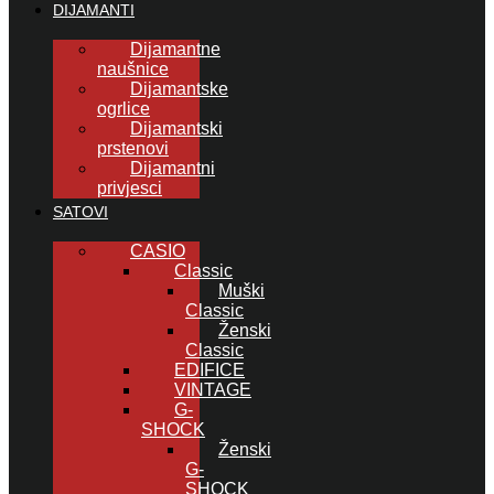
DIJAMANTI
Dijamantne
naušnice
Dijamantske
ogrlice
Dijamantski
prstenovi
Dijamantni
privjesci
SATOVI
CASIO
Classic
Muški
Classic
Ženski
Classic
EDIFICE
VINTAGE
G-
SHOCK
Ženski
G-
SHOCK