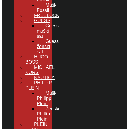
Muški
Fossil
FREELOOK
GUESS
Guess
muški
sat
Guess
ženski
sat
HUGO
BOSS
MICHAEL
KORS
NAUTICA
PHILIPP
PLEIN
Muški
Philipp
Plein
Ženski
Phillip
Plein
PLEIN