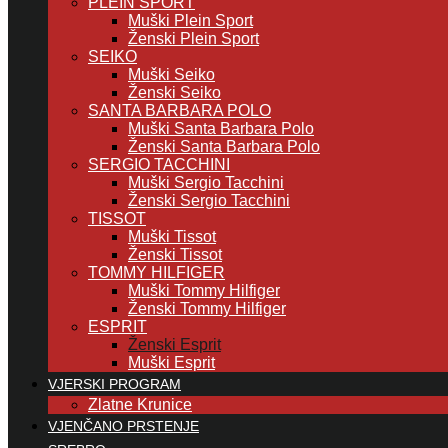
PLEIN SPORT
Muški Plein Sport
Ženski Plein Sport
SEIKO
Muški Seiko
Ženski Seiko
SANTA BARBARA POLO
Muški Santa Barbara Polo
Ženski Santa Barbara Polo
SERGIO TACCHINI
Muški Sergio Tacchini
Ženski Sergio Tacchini
TISSOT
Muški Tissot
Ženski Tissot
TOMMY HILFIGER
Muški Tommy Hilfiger
Ženski Tommy Hilfiger
ESPRIT
Ženski Esprit
Muški Esprit
VJERSKI PROGRAM
Zlatne Krunice
VJENČANO PRSTENJE