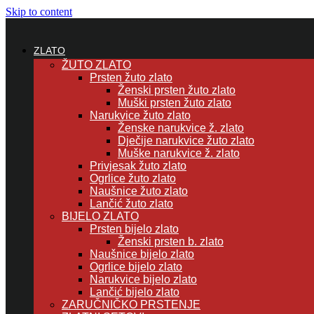
Skip to content
ZLATO
ŽUTO ZLATO
Prsten žuto zlato
Ženski prsten žuto zlato
Muški prsten žuto zlato
Narukvice žuto zlato
Ženske narukvice ž. zlato
Dječije narukvice žuto zlato
Muške narukvice ž. zlato
Privjesak žuto zlato
Ogrlice žuto zlato
Naušnice žuto zlato
Lančić žuto zlato
BIJELO ZLATO
Prsten bijelo zlato
Ženski prsten b. zlato
Naušnice bijelo zlato
Ogrlice bijelo zlato
Narukvice bijelo zlato
Lančić bijelo zlato
ZARUČNIČKO PRSTENJE