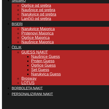
SREBRO
Ogrlice od srebra
Naušnice od srebra
Narukvice od srebra
Lančići od srebra
BISERI
Narukvice Majorica
Prstenovi Majorica
Ogrlice Majorica
Naušnice Majorica
ČELIK
GUESS NAKIT
Naušnice Guess
Prsten Guess
Ogrlice Guess
Set Guess
Narukvica Guess
Brosway
LOTUS
BORBOLETA NAKIT
PERSONALIZIRANI NAKIT