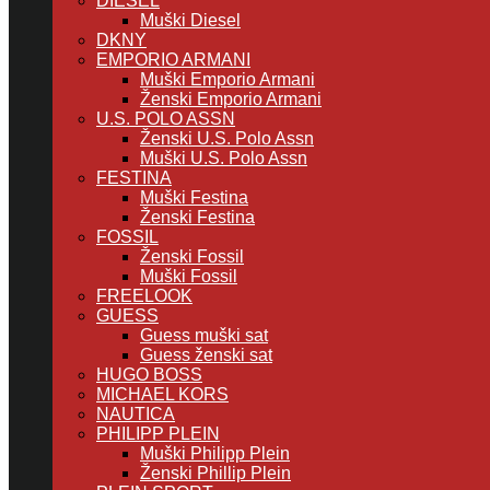
DIESEL
Muški Diesel
DKNY
EMPORIO ARMANI
Muški Emporio Armani
Ženski Emporio Armani
U.S. POLO ASSN
Ženski U.S. Polo Assn
Muški U.S. Polo Assn
FESTINA
Muški Festina
Ženski Festina
FOSSIL
Ženski Fossil
Muški Fossil
FREELOOK
GUESS
Guess muški sat
Guess ženski sat
HUGO BOSS
MICHAEL KORS
NAUTICA
PHILIPP PLEIN
Muški Philipp Plein
Ženski Phillip Plein