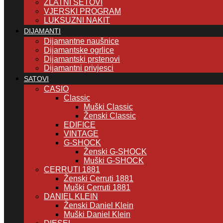
ZLATNI SETOVI
VJERSKI PROGRAM
LUKSUZNI NAKIT
DIJAMANTI
Dijamantne naušnice
Dijamantske ogrlice
Dijamantski prstenovi
Dijamantni privjesci
SATOVI
CASIO
Classic
Muški Classic
Ženski Classic
EDIFICE
VINTAGE
G-SHOCK
Ženski G-SHOCK
Muški G-SHOCK
CERRUTI 1881
Ženski Cerruti 1881
Muški Cerruti 1881
DANIEL KLEIN
Ženski Daniel Klein
Muški Daniel Klein