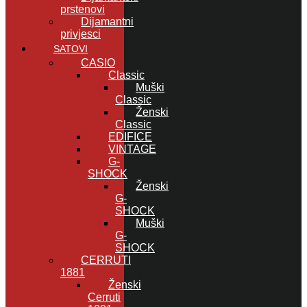
prstenovi
Dijamantni
privjesci
SATOVI
CASIO
Classic
Muški
Classic
Ženski
Classic
EDIFICE
VINTAGE
G-
SHOCK
Ženski
G-
SHOCK
Muški
G-
SHOCK
CERRUTI
1881
Ženski
Cerruti