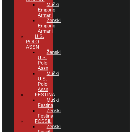
Muški
Emporio
Armani
Ženski
Emporio
Armani
U.S.
POLO
ASSN
Ženski
U.S.
Polo
Assn
Muški
U.S.
Polo
Assn
FESTINA
Muški
Festina
Ženski
Festina
FOSSIL
Ženski
Fossil