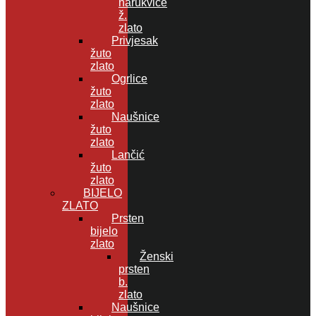
narukvice
ž.
zlato
Privjesak
žuto
zlato
Ogrlice
žuto
zlato
Naušnice
žuto
zlato
Lančić
žuto
zlato
BIJELO
ZLATO
Prsten
bijelo
zlato
Ženski
prsten
b.
zlato
Naušnice