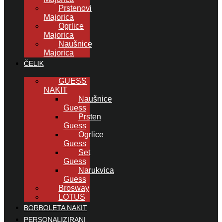
Prstenovi
Majorica
Ogrlice
Majorica
Naušnice
Majorica
ČELIK
GUESS
NAKIT
Naušnice
Guess
Prsten
Guess
Ogrlice
Guess
Set
Guess
Narukvica
Guess
Brosway
LOTUS
BORBOLETA NAKIT
PERSONALIZIRANI