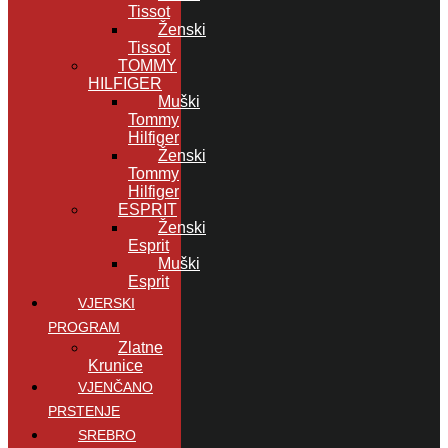
Tissot
Ženski
Tissot
TOMMY
HILFIGER
Muški
Tommy
Hilfiger
Ženski
Tommy
Hilfiger
ESPRIT
Ženski
Esprit
Muški
Esprit
VJERSKI
PROGRAM
Zlatne
Krunice
VJENČANO
PRSTENJE
SREBRO