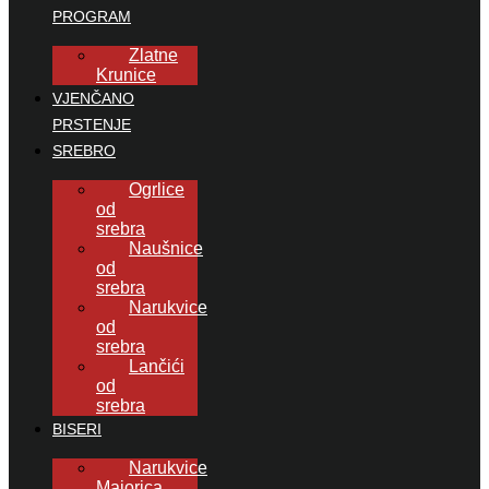
PROGRAM
Zlatne
Krunice
VJENČANO
PRSTENJE
SREBRO
Ogrlice
od
srebra
Naušnice
od
srebra
Narukvice
od
srebra
Lančići
od
srebra
BISERI
Narukvice
Majorica