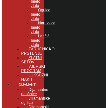
bijelo
zlato
Ogrlice
bijelo
zlato
Narukvice
bijelo
zlato
Lančić
bijelo
zlato
ZARUČNIČKO
PRSTENJE
ZLATNI
SETOVI
VJERSKI
PROGRAM
LUKSUZNI
NAKIT
DIJAMANTI
Dijamantne
naušnice
Dijamantske
ogrlice
Dijamantski