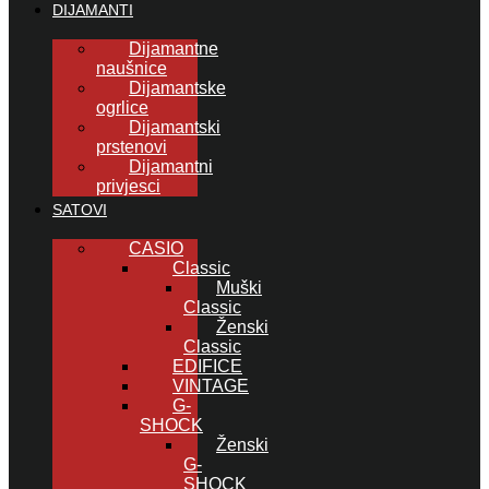
DIJAMANTI
Dijamantne
naušnice
Dijamantske
ogrlice
Dijamantski
prstenovi
Dijamantni
privjesci
SATOVI
CASIO
Classic
Muški
Classic
Ženski
Classic
EDIFICE
VINTAGE
G-
SHOCK
Ženski
G-
SHOCK