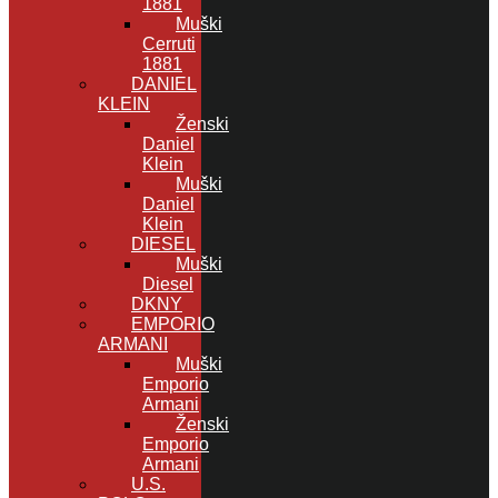
1881
Muški
Cerruti
1881
DANIEL
KLEIN
Ženski
Daniel
Klein
Muški
Daniel
Klein
DIESEL
Muški
Diesel
DKNY
EMPORIO
ARMANI
Muški
Emporio
Armani
Ženski
Emporio
Armani
U.S.