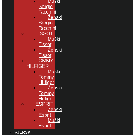
Muški
Sergio
Tacchini
Ženski
Sergio
Tacchini
TISSOT
Muški
Tissot
Ženski
Tissot
TOMMY
HILFIGER
Muški
Tommy
Hilfiger
Ženski
Tommy
Hilfiger
ESPRIT
Ženski
Esprit
Muški
Esprit
VJERSKI