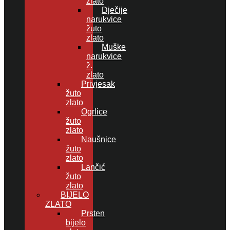
zlato
Dječije
narukvice
žuto
zlato
Muške
narukvice
ž.
zlato
Privjesak
žuto
zlato
Ogrlice
žuto
zlato
Naušnice
žuto
zlato
Lančić
žuto
zlato
BIJELO
ZLATO
Prsten
bijelo