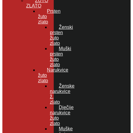
ŽUTO
ZLATO
Prsten
žuto
zlato
Ženski
prsten
žuto
zlato
Muški
prsten
žuto
zlato
Narukvice
žuto
zlato
Ženske
narukvice
ž.
zlato
Dječije
narukvice
žuto
zlato
Muške