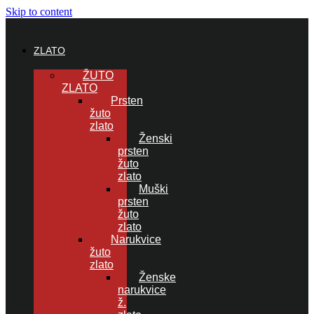
Skip to content
ZLATO
ŽUTO
ZLATO
Prsten
žuto
zlato
Ženski
prsten
žuto
zlato
Muški
prsten
žuto
zlato
Narukvice
žuto
zlato
Ženske
narukvice
ž.