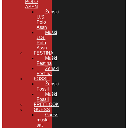
POLO
ASSN
Ženski
U.S.
Polo
Assn
Muški
U.S.
Polo
Assn
FESTINA
Muški
Festina
Ženski
Festina
FOSSIL
Ženski
Fossil
Muški
Fossil
FREELOOK
GUESS
Guess
muški
sat