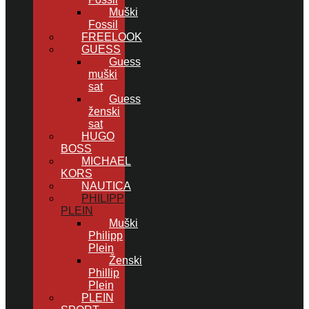
Muški
Fossil
FREELOOK
GUESS
Guess
muški
sat
Guess
ženski
sat
HUGO
BOSS
MICHAEL
KORS
NAUTICA
PHILIPP
PLEIN
Muški
Philipp
Plein
Ženski
Phillip
Plein
PLEIN