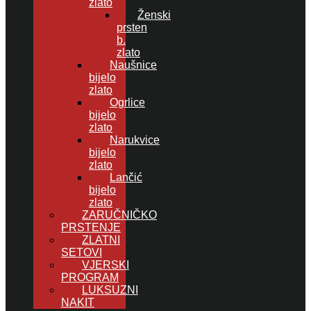
zlato
Ženski
prsten
b.
zlato
Naušnice
bijelo
zlato
Ogrlice
bijelo
zlato
Narukvice
bijelo
zlato
Lančić
bijelo
zlato
ZARUČNIČKO
PRSTENJE
ZLATNI
SETOVI
VJERSKI
PROGRAM
LUKSUZNI
NAKIT