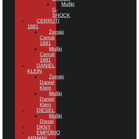
Muški
G-
SHOCK
CERRUTI
1881
Ženski
Cerruti
1881
Muški
Cerruti
1881
DANIEL
KLEIN
Ženski
Daniel
Klein
Muški
Daniel
Klein
DIESEL
Muški
Diesel
DKNY
EMPORIO
ARMANI