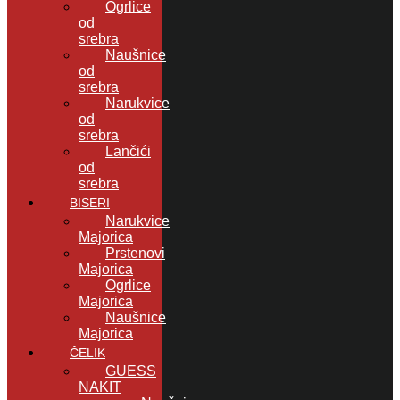
Ogrlice
od
srebra
Naušnice
od
srebra
Narukvice
od
srebra
Lančići
od
srebra
BISERI
Narukvice
Majorica
Prstenovi
Majorica
Ogrlice
Majorica
Naušnice
Majorica
ČELIK
GUESS
NAKIT