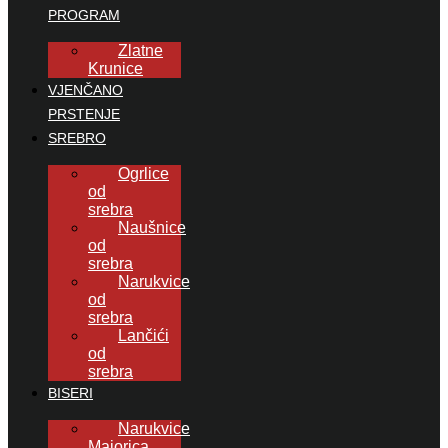
PROGRAM
Zlatne
Krunice
VJENČANO
PRSTENJE
SREBRO
Ogrlice
od
srebra
Naušnice
od
srebra
Narukvice
od
srebra
Lančići
od
srebra
BISERI
Narukvice
Majorica