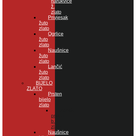
narukvice
ž.
zlato
Privjesak
žuto
zlato
Ogrlice
žuto
zlato
Naušnice
žuto
zlato
Lančić
žuto
zlato
BIJELO
ZLATO
Prsten
bijelo
zlato
Ženski
prsten
b.
zlato
Naušnice