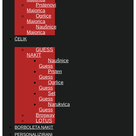
Prstenovi
Majorica
Ogrlice
Majorica
Naušnice
Majorica
ČELIK
GUESS
NAKIT
Naušnice
Guess
Prsten
Guess
Ogrlice
Guess
Set
Guess
Narukvica
Guess
Brosway
LOTUS
BORBOLETA NAKIT
PERSONALIZIRANI