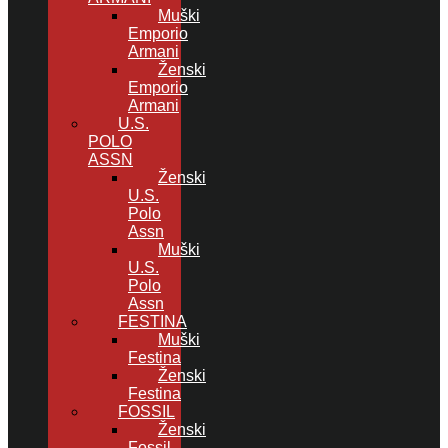
Muški
Emporio
Armani
Ženski
Emporio
Armani
U.S.
POLO
ASSN
Ženski
U.S.
Polo
Assn
Muški
U.S.
Polo
Assn
FESTINA
Muški
Festina
Ženski
Festina
FOSSIL
Ženski
Fossil