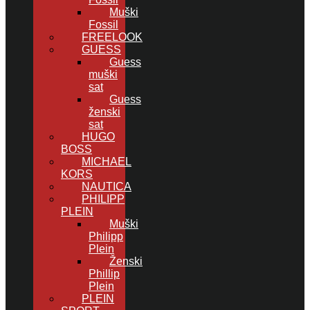
Muški
Fossil
FREELOOK
GUESS
Guess
muški
sat
Guess
ženski
sat
HUGO
BOSS
MICHAEL
KORS
NAUTICA
PHILIPP
PLEIN
Muški
Philipp
Plein
Ženski
Phillip
Plein
PLEIN