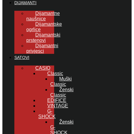
DIJAMANTI
Dijamantne
naušnice
Dijamantske
ogrlice
Dijamantski
prstenovi
Dijamantni
privjesci
SATOVI
CASIO
Classic
Muški
Classic
Ženski
Classic
EDIFICE
VINTAGE
G-
SHOCK
Ženski
G-
SHOCK