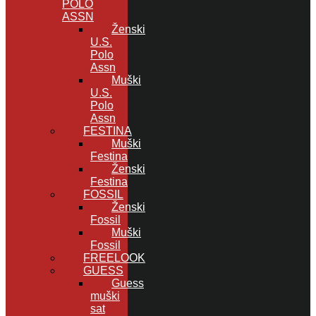
POLO
ASSN
Ženski
U.S.
Polo
Assn
Muški
U.S.
Polo
Assn
FESTINA
Muški
Festina
Ženski
Festina
FOSSIL
Ženski
Fossil
Muški
Fossil
FREELOOK
GUESS
Guess
muški
sat