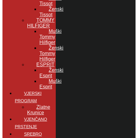
Tissot
Ženski
Tissot
TOMMY
HILFIGER
Muški
Tommy
Hilfiger
Ženski
Tommy
Hilfiger
ESPRIT
Ženski
Esprit
Muški
Esprit
VJERSKI
PROGRAM
Zlatne
Krunice
VJENČANO
PRSTENJE
SREBRO