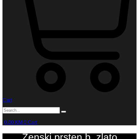
Cart
0,00
KM
0
Cart
Ženski prsten b. zlato