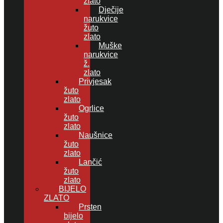
zlato
Dječije
narukvice
žuto
zlato
Muške
narukvice
ž.
zlato
Privjesak
žuto
zlato
Ogrlice
žuto
zlato
Naušnice
žuto
zlato
Lančić
žuto
zlato
BIJELO
ZLATO
Prsten
bijelo