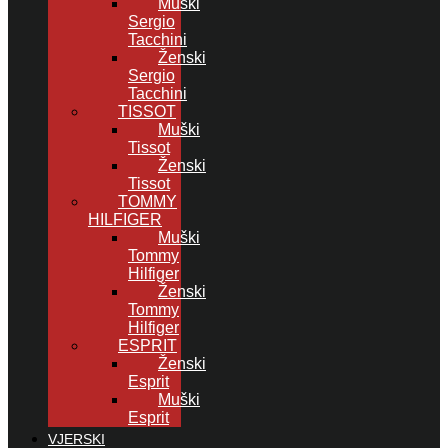
Muški
Sergio
Tacchini
Ženski
Sergio
Tacchini
TISSOT
Muški
Tissot
Ženski
Tissot
TOMMY
HILFIGER
Muški
Tommy
Hilfiger
Ženski
Tommy
Hilfiger
ESPRIT
Ženski
Esprit
Muški
Esprit
VJERSKI