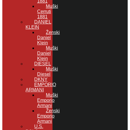
1881
Muški
Cerruti
1881
DANIEL
KLEIN
Ženski
Daniel
Klein
Muški
Daniel
Klein
DIESEL
Muški
Diesel
DKNY
EMPORIO
ARMANI
Muški
Emporio
Armani
Ženski
Emporio
Armani
U.S.