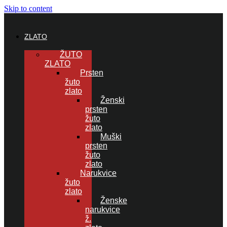
Skip to content
ZLATO
ŽUTO
ZLATO
Prsten
žuto
zlato
Ženski
prsten
žuto
zlato
Muški
prsten
žuto
zlato
Narukvice
žuto
zlato
Ženske
narukvice
ž.