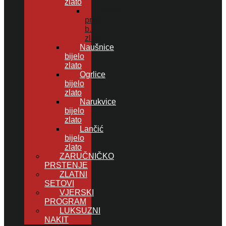
zlato
Ženski
prsten
b.
zlato
Naušnice
bijelo
zlato
Ogrlice
bijelo
zlato
Narukvice
bijelo
zlato
Lančić
bijelo
zlato
ZARUČNIČKO
PRSTENJE
ZLATNI
SETOVI
VJERSKI
PROGRAM
LUKSUZNI
NAKIT