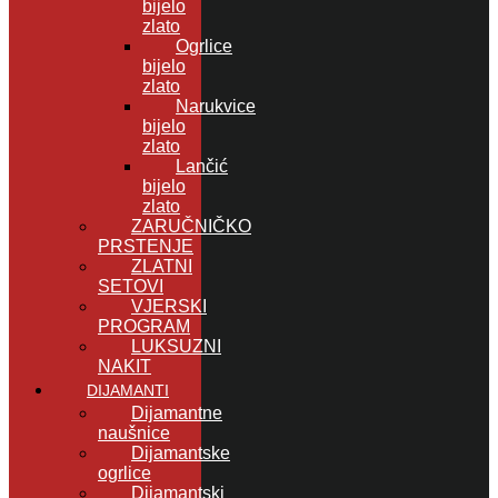
bijelo
zlato
Ogrlice
bijelo
zlato
Narukvice
bijelo
zlato
Lančić
bijelo
zlato
ZARUČNIČKO
PRSTENJE
ZLATNI
SETOVI
VJERSKI
PROGRAM
LUKSUZNI
NAKIT
DIJAMANTI
Dijamantne
naušnice
Dijamantske
ogrlice
Dijamantski