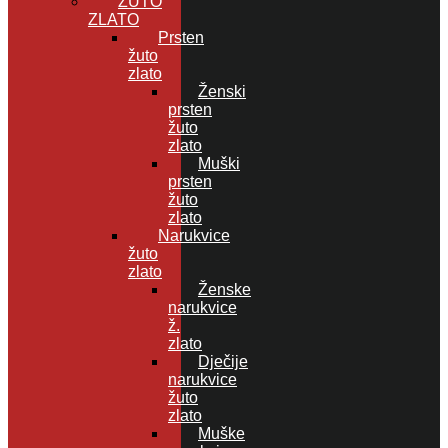
ŽUTO
ZLATO
Prsten
žuto
zlato
Ženski
prsten
žuto
zlato
Muški
prsten
žuto
zlato
Narukvice
žuto
zlato
Ženske
narukvice
ž.
zlato
Dječije
narukvice
žuto
zlato
Muške