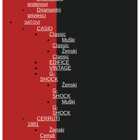
prstenovi
Dijamantni
privjesci
SATOVI
CASIO
Classic
Muški
Classic
Ženski
Classic
EDIFICE
VINTAGE
G-
SHOCK
Ženski
G-
SHOCK
Muški
G-
SHOCK
CERRUTI
1881
Ženski
Cerruti