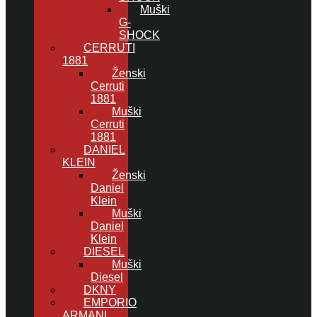
Muški
G-
SHOCK
CERRUTI
1881
Ženski
Cerruti
1881
Muški
Cerruti
1881
DANIEL
KLEIN
Ženski
Daniel
Klein
Muški
Daniel
Klein
DIESEL
Muški
Diesel
DKNY
EMPORIO
ARMANI