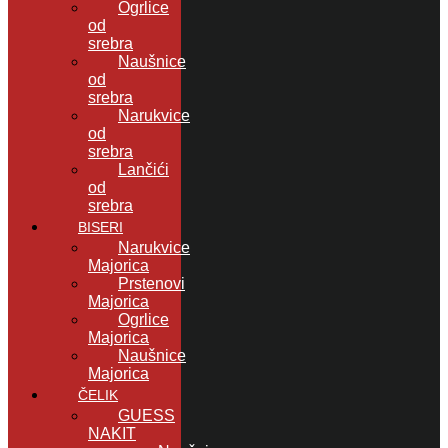
Ogrlice
od
srebra
Naušnice
od
srebra
Narukvice
od
srebra
Lančići
od
srebra
BISERI
Narukvice
Majorica
Prstenovi
Majorica
Ogrlice
Majorica
Naušnice
Majorica
ČELIK
GUESS
NAKIT