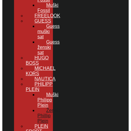
Muški
Fossil
FREELOOK
GUESS
Guess
muški
sat
Guess
ženski
sat
HUGO
BOSS
MICHAEL
KORS
NAUTICA
PHILIPP
PLEIN
Muški
Philipp
Plein
Ženski
Phillip
Plein
PLEIN