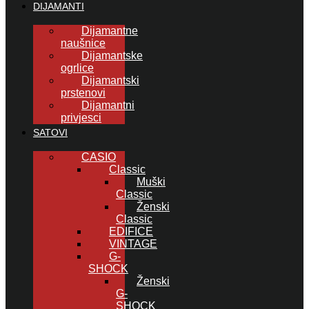
DIJAMANTI
Dijamantne
naušnice
Dijamantske
ogrlice
Dijamantski
prstenovi
Dijamantni
privjesci
SATOVI
CASIO
Classic
Muški
Classic
Ženski
Classic
EDIFICE
VINTAGE
G-
SHOCK
Ženski
G-
SHOCK