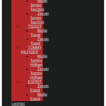
Muški
Sergio
Tacchini
Ženski
Sergio
Tacchini
TISSOT
Muški
Tissot
Ženski
Tissot
TOMMY
HILFIGER
Muški
Tommy
Hilfiger
Ženski
Tommy
Hilfiger
ESPRIT
Ženski
Esprit
Muški
Esprit
VJERSKI