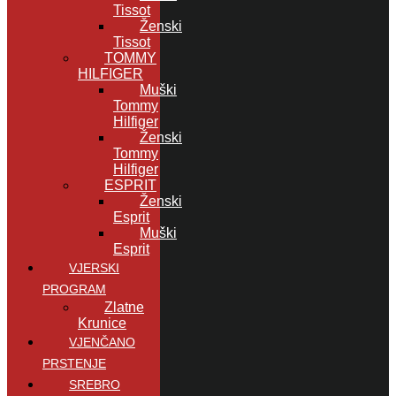
Tissot
Ženski
Tissot
TOMMY
HILFIGER
Muški
Tommy
Hilfiger
Ženski
Tommy
Hilfiger
ESPRIT
Ženski
Esprit
Muški
Esprit
VJERSKI
PROGRAM
Zlatne
Krunice
VJENČANO
PRSTENJE
SREBRO