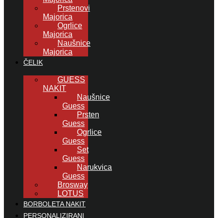
Prstenovi
Majorica
Ogrlice
Majorica
Naušnice
Majorica
ČELIK
GUESS
NAKIT
Naušnice
Guess
Prsten
Guess
Ogrlice
Guess
Set
Guess
Narukvica
Guess
Brosway
LOTUS
BORBOLETA NAKIT
PERSONALIZIRANI