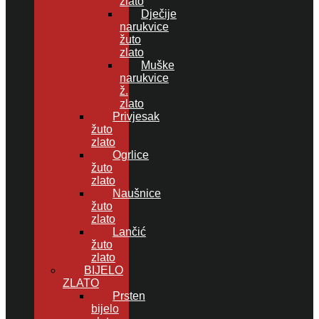
zlato
Dječije
narukvice
žuto
zlato
Muške
narukvice
ž.
zlato
Privjesak
žuto
zlato
Ogrlice
žuto
zlato
Naušnice
žuto
zlato
Lančić
žuto
zlato
BIJELO
ZLATO
Prsten
bijelo