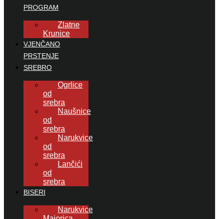
PROGRAM
Zlatne
Krunice
VJENČANO
PRSTENJE
SREBRO
Ogrlice
od
srebra
Naušnice
od
srebra
Narukvice
od
srebra
Lančići
od
srebra
BISERI
Narukvice
Majorica