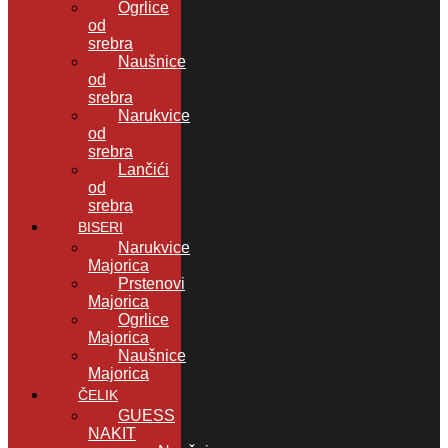
Ogrlice
od
srebra
Naušnice
od
srebra
Narukvice
od
srebra
Lančići
od
srebra
BISERI
Narukvice
Majorica
Prstenovi
Majorica
Ogrlice
Majorica
Naušnice
Majorica
ČELIK
GUESS
NAKIT