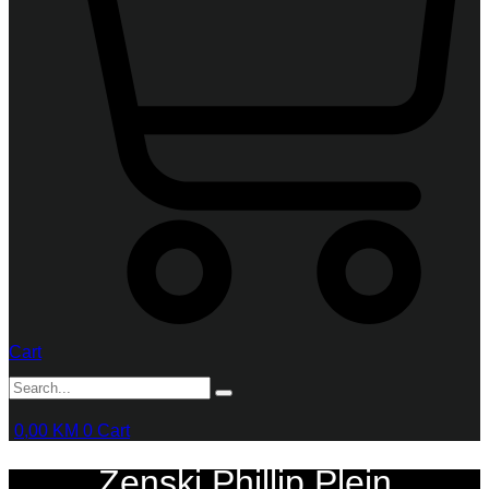
Cart
0,00
KM
0
Cart
Ženski Phillip Plein