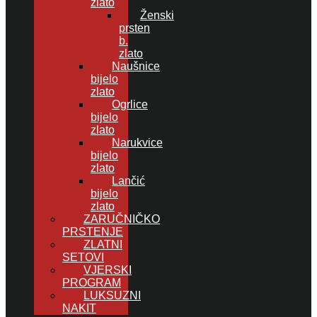
zlato
Ženski
prsten
b.
zlato
Naušnice
bijelo
zlato
Ogrlice
bijelo
zlato
Narukvice
bijelo
zlato
Lančić
bijelo
zlato
ZARUČNIČKO
PRSTENJE
ZLATNI
SETOVI
VJERSKI
PROGRAM
LUKSUZNI
NAKIT