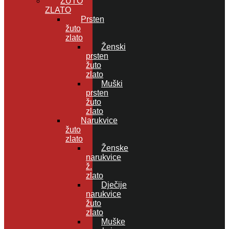
ŽUTO
ZLATO
Prsten
žuto
zlato
Ženski
prsten
žuto
zlato
Muški
prsten
žuto
zlato
Narukvice
žuto
zlato
Ženske
narukvice
ž.
zlato
Dječije
narukvice
žuto
zlato
Muške