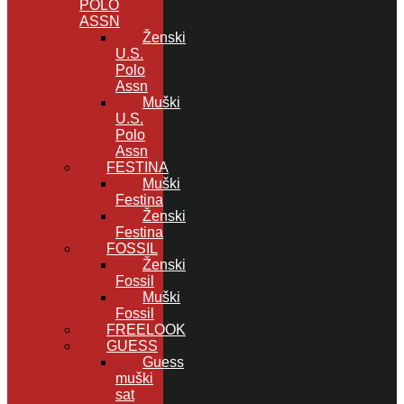
POLO
ASSN
Ženski
U.S.
Polo
Assn
Muški
U.S.
Polo
Assn
FESTINA
Muški
Festina
Ženski
Festina
FOSSIL
Ženski
Fossil
Muški
Fossil
FREELOOK
GUESS
Guess
muški
sat