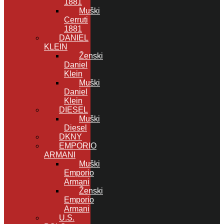
1881
Muški
Cerruti
1881
DANIEL
KLEIN
Ženski
Daniel
Klein
Muški
Daniel
Klein
DIESEL
Muški
Diesel
DKNY
EMPORIO
ARMANI
Muški
Emporio
Armani
Ženski
Emporio
Armani
U.S.