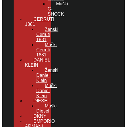
Muški
G-
SHOCK
CERRUTI
1881
Ženski
Cerruti
1881
Muški
Cerruti
1881
DANIEL
KLEIN
Ženski
Daniel
Klein
Muški
Daniel
Klein
DIESEL
Muški
Diesel
DKNY
EMPORIO
ARMANI