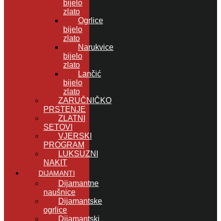
bijelo
zlato
Ogrlice
bijelo
zlato
Narukvice
bijelo
zlato
Lančić
bijelo
zlato
ZARUČNIČKO
PRSTENJE
ZLATNI
SETOVI
VJERSKI
PROGRAM
LUKSUZNI
NAKIT
DIJAMANTI
Dijamantne
naušnice
Dijamantske
ogrlice
Dijamantski