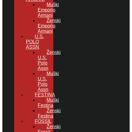
Muški
Emporio
Armani
Ženski
Emporio
Armani
U.S.
POLO
ASSN
Ženski
U.S.
Polo
Assn
Muški
U.S.
Polo
Assn
FESTINA
Muški
Festina
Ženski
Festina
FOSSIL
Ženski
Fossil