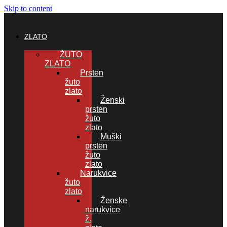
Skip to content
ZLATO
ŽUTO
ZLATO
Prsten
žuto
zlato
Ženski
prsten
žuto
zlato
Muški
prsten
žuto
zlato
Narukvice
žuto
zlato
Ženske
narukvice
ž.