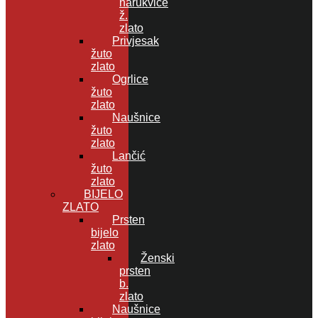
narukvice
ž.
zlato
Privjesak
žuto
zlato
Ogrlice
žuto
zlato
Naušnice
žuto
zlato
Lančić
žuto
zlato
BIJELO
ZLATO
Prsten
bijelo
zlato
Ženski
prsten
b.
zlato
Naušnice