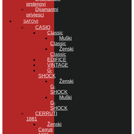
prstenovi
Dijamantni
privjesci
SATOVI
CASIO
Classic
Muški
Classic
Ženski
Classic
EDIFICE
VINTAGE
G-
SHOCK
Ženski
G-
SHOCK
Muški
G-
SHOCK
CERRUTI
1881
Ženski
Cerruti