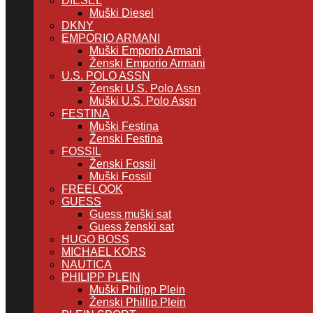
DIESEL
Muški Diesel
DKNY
EMPORIO ARMANI
Muški Emporio Armani
Ženski Emporio Armani
U.S. POLO ASSN
Ženski U.S. Polo Assn
Muški U.S. Polo Assn
FESTINA
Muški Festina
Ženski Festina
FOSSIL
Ženski Fossil
Muški Fossil
FREELOOK
GUESS
Guess muški sat
Guess ženski sat
HUGO BOSS
MICHAEL KORS
NAUTICA
PHILIPP PLEIN
Muški Philipp Plein
Ženski Phillip Plein