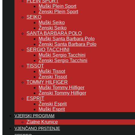
PLEIN SPORT
Muški Plein Sport
Ženski Plein Sport
SEIKO
Muški Seiko
Ženski Seiko
SANTA BARBARA POLO
Muški Santa Barbara Polo
Ženski Santa Barbara Polo
SERGIO TACCHINI
Muški Sergio Tacchini
Ženski Sergio Tacchini
TISSOT
Muški Tissot
Ženski Tissot
TOMMY HILFIGER
Muški Tommy Hilfiger
Ženski Tommy Hilfiger
ESPRIT
Ženski Esprit
Muški Esprit
VJERSKI PROGRAM
Zlatne Krunice
VJENČANO PRSTENJE