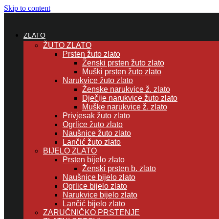
Skip to content
ZLATO
ŽUTO ZLATO
Prsten žuto zlato
Ženski prsten žuto zlato
Muški prsten žuto zlato
Narukvice žuto zlato
Ženske narukvice ž. zlato
Dječije narukvice žuto zlato
Muške narukvice ž. zlato
Privjesak žuto zlato
Ogrlice žuto zlato
Naušnice žuto zlato
Lančić žuto zlato
BIJELO ZLATO
Prsten bijelo zlato
Ženski prsten b. zlato
Naušnice bijelo zlato
Ogrlice bijelo zlato
Narukvice bijelo zlato
Lančić bijelo zlato
ZARUČNIČKO PRSTENJE