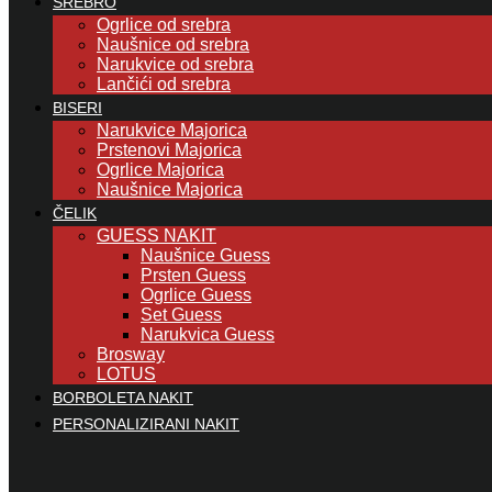
SREBRO
Ogrlice od srebra
Naušnice od srebra
Narukvice od srebra
Lančići od srebra
BISERI
Narukvice Majorica
Prstenovi Majorica
Ogrlice Majorica
Naušnice Majorica
ČELIK
GUESS NAKIT
Naušnice Guess
Prsten Guess
Ogrlice Guess
Set Guess
Narukvica Guess
Brosway
LOTUS
BORBOLETA NAKIT
PERSONALIZIRANI NAKIT