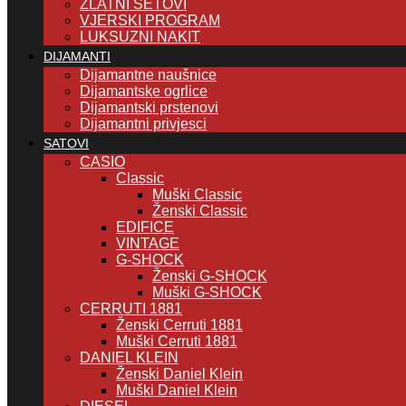
ZLATNI SETOVI
VJERSKI PROGRAM
LUKSUZNI NAKIT
DIJAMANTI
Dijamantne naušnice
Dijamantske ogrlice
Dijamantski prstenovi
Dijamantni privjesci
SATOVI
CASIO
Classic
Muški Classic
Ženski Classic
EDIFICE
VINTAGE
G-SHOCK
Ženski G-SHOCK
Muški G-SHOCK
CERRUTI 1881
Ženski Cerruti 1881
Muški Cerruti 1881
DANIEL KLEIN
Ženski Daniel Klein
Muški Daniel Klein