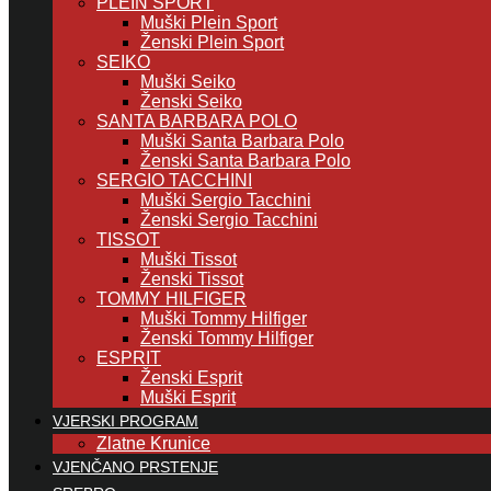
PLEIN SPORT
Muški Plein Sport
Ženski Plein Sport
SEIKO
Muški Seiko
Ženski Seiko
SANTA BARBARA POLO
Muški Santa Barbara Polo
Ženski Santa Barbara Polo
SERGIO TACCHINI
Muški Sergio Tacchini
Ženski Sergio Tacchini
TISSOT
Muški Tissot
Ženski Tissot
TOMMY HILFIGER
Muški Tommy Hilfiger
Ženski Tommy Hilfiger
ESPRIT
Ženski Esprit
Muški Esprit
VJERSKI PROGRAM
Zlatne Krunice
VJENČANO PRSTENJE