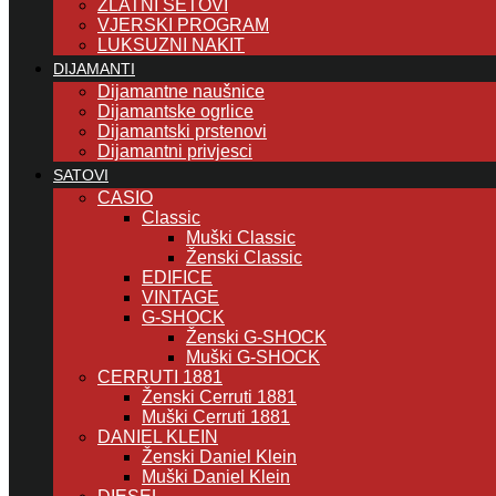
ZLATNI SETOVI
VJERSKI PROGRAM
LUKSUZNI NAKIT
DIJAMANTI
Dijamantne naušnice
Dijamantske ogrlice
Dijamantski prstenovi
Dijamantni privjesci
SATOVI
CASIO
Classic
Muški Classic
Ženski Classic
EDIFICE
VINTAGE
G-SHOCK
Ženski G-SHOCK
Muški G-SHOCK
CERRUTI 1881
Ženski Cerruti 1881
Muški Cerruti 1881
DANIEL KLEIN
Ženski Daniel Klein
Muški Daniel Klein