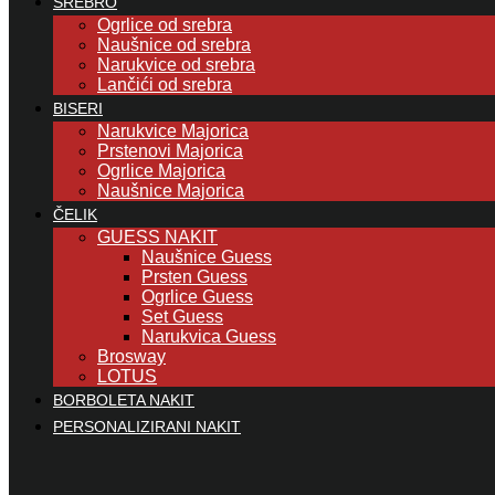
SREBRO
Ogrlice od srebra
Naušnice od srebra
Narukvice od srebra
Lančići od srebra
BISERI
Narukvice Majorica
Prstenovi Majorica
Ogrlice Majorica
Naušnice Majorica
ČELIK
GUESS NAKIT
Naušnice Guess
Prsten Guess
Ogrlice Guess
Set Guess
Narukvica Guess
Brosway
LOTUS
BORBOLETA NAKIT
PERSONALIZIRANI NAKIT