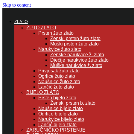
Skip to content
ZLATO
ŽUTO ZLATO
Prsten žuto zlato
Ženski prsten žuto zlato
Muški prsten žuto zlato
Narukvice žuto zlato
Ženske narukvice ž. zlato
Dječije narukvice žuto zlato
Muške narukvice ž. zlato
Privjesak žuto zlato
Ogrlice žuto zlato
Naušnice žuto zlato
Lančić žuto zlato
BIJELO ZLATO
Prsten bijelo zlato
Ženski prsten b. zlato
Naušnice bijelo zlato
Ogrlice bijelo zlato
Narukvice bijelo zlato
Lančić bijelo zlato
ZARUČNIČKO PRSTENJE