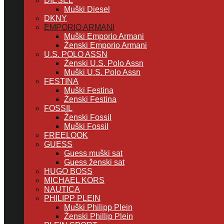
DIESEL
Muški Diesel
DKNY
EMPORIO ARMANI
Muški Emporio Armani
Ženski Emporio Armani
U.S. POLO ASSN
Ženski U.S. Polo Assn
Muški U.S. Polo Assn
FESTINA
Muški Festina
Ženski Festina
FOSSIL
Ženski Fossil
Muški Fossil
FREELOOK
GUESS
Guess muški sat
Guess ženski sat
HUGO BOSS
MICHAEL KORS
NAUTICA
PHILIPP PLEIN
Muški Philipp Plein
Ženski Phillip Plein