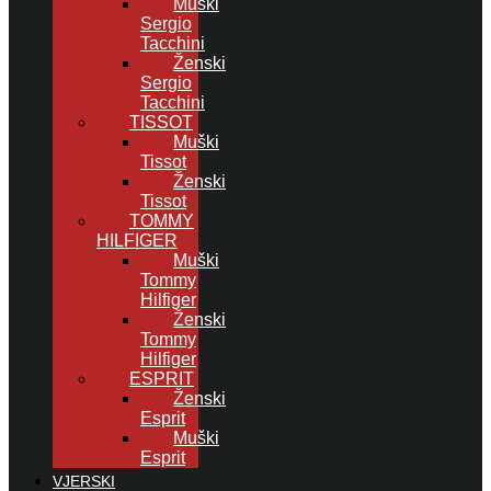
Muški
Sergio
Tacchini
Ženski
Sergio
Tacchini
TISSOT
Muški
Tissot
Ženski
Tissot
TOMMY
HILFIGER
Muški
Tommy
Hilfiger
Ženski
Tommy
Hilfiger
ESPRIT
Ženski
Esprit
Muški
Esprit
VJERSKI