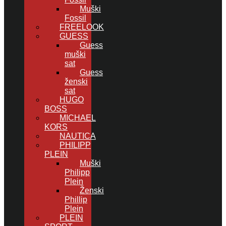
Muški
Fossil
FREELOOK
GUESS
Guess
muški
sat
Guess
ženski
sat
HUGO
BOSS
MICHAEL
KORS
NAUTICA
PHILIPP
PLEIN
Muški
Philipp
Plein
Ženski
Phillip
Plein
PLEIN