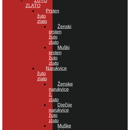
ŽUTO
ZLATO
Prsten
žuto
zlato
Ženski
prsten
žuto
zlato
Muški
prsten
žuto
zlato
Narukvice
žuto
zlato
Ženske
narukvice
ž.
zlato
Dječije
narukvice
žuto
zlato
Muške