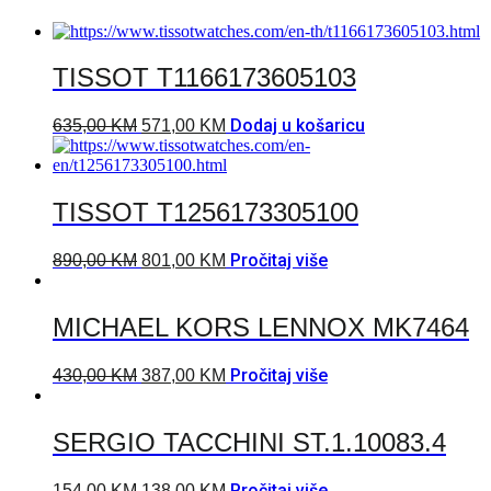
TISSOT T1166173605103
Dodaj u košaricu
635,00
KM
571,00
KM
TISSOT T1256173305100
Pročitaj više
890,00
KM
801,00
KM
MICHAEL KORS LENNOX MK7464
Pročitaj više
430,00
KM
387,00
KM
SERGIO TACCHINI ST.1.10083.4
Pročitaj više
154,00
KM
138,00
KM