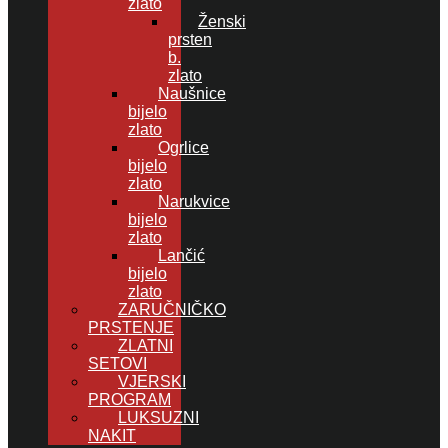
zlato
Ženski
prsten
b.
zlato
Naušnice
bijelo
zlato
Ogrlice
bijelo
zlato
Narukvice
bijelo
zlato
Lančić
bijelo
zlato
ZARUČNIČKO
PRSTENJE
ZLATNI
SETOVI
VJERSKI
PROGRAM
LUKSUZNI
NAKIT