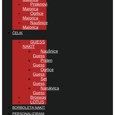
Prstenovi
Majorica
Ogrlice
Majorica
Naušnice
Majorica
ČELIK
GUESS
NAKIT
Naušnice
Guess
Prsten
Guess
Ogrlice
Guess
Set
Guess
Narukvica
Guess
Brosway
LOTUS
BORBOLETA NAKIT
PERSONALIZIRANI