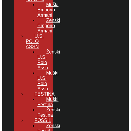
Muški
Emporio
Armani
Ženski
Emporio
Armani
U.S.
POLO
ASSN
Ženski
U.S.
Polo
Assn
Muški
U.S.
Polo
Assn
FESTINA
Muški
Festina
Ženski
Festina
FOSSIL
Ženski
Fossil