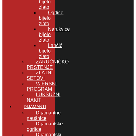
bijelo
zlato
Ogrlice
bijelo
zlato
Narukvice
bijelo
zlato
Lančić
bijelo
zlato
ZARUČNIČKO
PRSTENJE
ZLATNI
SETOVI
VJERSKI
PROGRAM
LUKSUZNI
NAKIT
DIJAMANTI
Dijamantne
naušnice
Dijamantske
ogrlice
Dijamantski