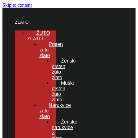
Skip to content
ZLATO
ŽUTO
ZLATO
Prsten
žuto
zlato
Ženski
prsten
žuto
zlato
Muški
prsten
žuto
zlato
Narukvice
žuto
zlato
Ženske
narukvice
ž.