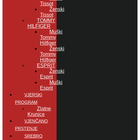
Tissot
Ženski
Tissot
TOMMY
HILFIGER
Muški
Tommy
Hilfiger
Ženski
Tommy
Hilfiger
ESPRIT
Ženski
Esprit
Muški
Esprit
VJERSKI
PROGRAM
Zlatne
Krunice
VJENČANO
PRSTENJE
SREBRO