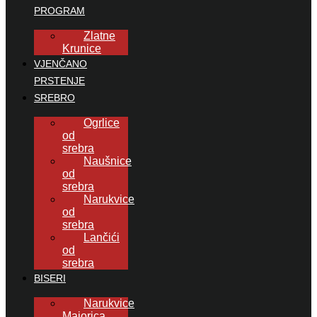
PROGRAM
Zlatne
Krunice
VJENČANO
PRSTENJE
SREBRO
Ogrlice
od
srebra
Naušnice
od
srebra
Narukvice
od
srebra
Lančići
od
srebra
BISERI
Narukvice
Majorica