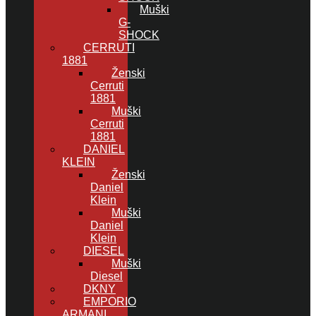
Muški
G-
SHOCK
CERRUTI
1881
Ženski
Cerruti
1881
Muški
Cerruti
1881
DANIEL
KLEIN
Ženski
Daniel
Klein
Muški
Daniel
Klein
DIESEL
Muški
Diesel
DKNY
EMPORIO
ARMANI