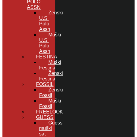
POLO
ASSN
Ženski
U.S.
Polo
Assn
Muški
U.S.
Polo
Assn
FESTINA
Muški
Festina
Ženski
Festina
FOSSIL
Ženski
Fossil
Muški
Fossil
FREELOOK
GUESS
Guess
muški
sat