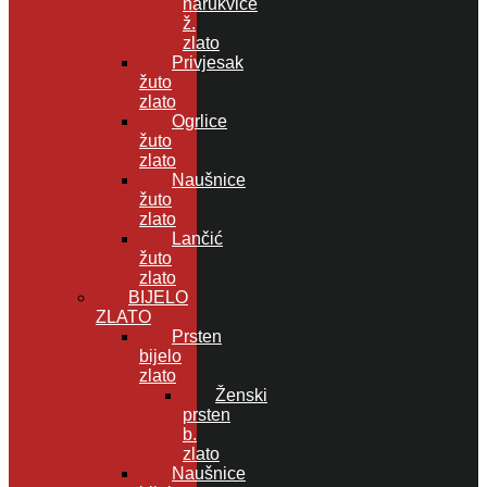
narukvice
ž.
zlato
Privjesak
žuto
zlato
Ogrlice
žuto
zlato
Naušnice
žuto
zlato
Lančić
žuto
zlato
BIJELO
ZLATO
Prsten
bijelo
zlato
Ženski
prsten
b.
zlato
Naušnice