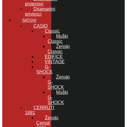
prstenovi
Dijamantni
privjesci
SATOVI
CASIO
Classic
Muški
Classic
Ženski
Classic
EDIFICE
VINTAGE
G-
SHOCK
Ženski
G-
SHOCK
Muški
G-
SHOCK
CERRUTI
1881
Ženski
Cerruti