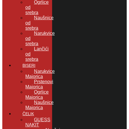
Ogrlice
od
srebra
Naušnice
od
srebra
Narukvice
od
srebra
Lančići
od
srebra
BISERI
Narukvice
Majorica
Prstenovi
Majorica
Ogrlice
Majorica
Naušnice
Majorica
ČELIK
GUESS
NAKIT