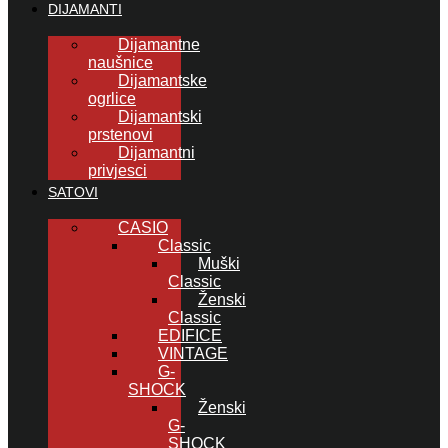
DIJAMANTI
Dijamantne
naušnice
Dijamantske
ogrlice
Dijamantski
prstenovi
Dijamantni
privjesci
SATOVI
CASIO
Classic
Muški
Classic
Ženski
Classic
EDIFICE
VINTAGE
G-
SHOCK
Ženski
G-
SHOCK