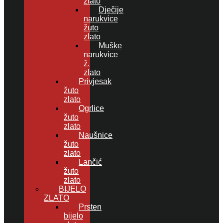
zlato
Dječije
narukvice
žuto
zlato
Muške
narukvice
ž.
zlato
Privjesak
žuto
zlato
Ogrlice
žuto
zlato
Naušnice
žuto
zlato
Lančić
žuto
zlato
BIJELO
ZLATO
Prsten
bijelo