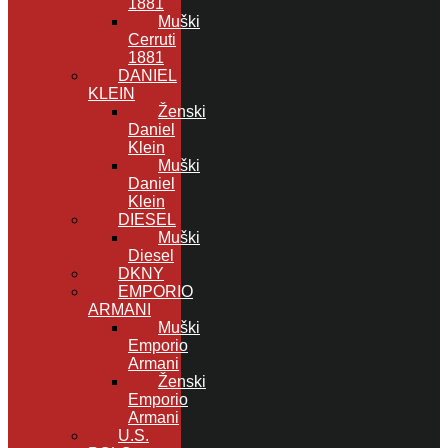
1881
Muški
Cerruti
1881
DANIEL
KLEIN
Ženski
Daniel
Klein
Muški
Daniel
Klein
DIESEL
Muški
Diesel
DKNY
EMPORIO
ARMANI
Muški
Emporio
Armani
Ženski
Emporio
Armani
U.S.