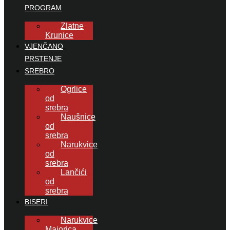
PROGRAM
Zlatne
Krunice
VJENČANO
PRSTENJE
SREBRO
Ogrlice
od
srebra
Naušnice
od
srebra
Narukvice
od
srebra
Lančići
od
srebra
BISERI
Narukvice
Majorica