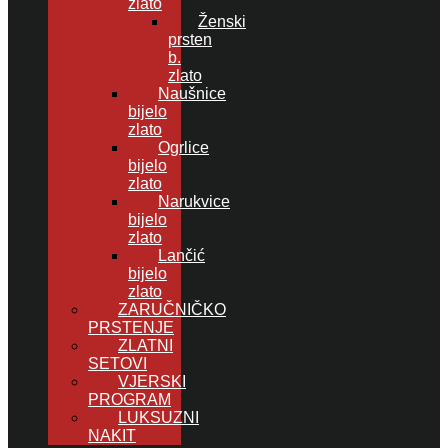
zlato
Ženski
prsten
b.
zlato
Naušnice
bijelo
zlato
Ogrlice
bijelo
zlato
Narukvice
bijelo
zlato
Lančić
bijelo
zlato
ZARUČNIČKO
PRSTENJE
ZLATNI
SETOVI
VJERSKI
PROGRAM
LUKSUZNI
NAKIT