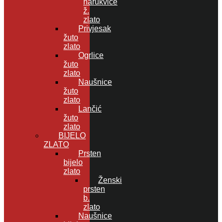
narukvice
ž.
zlato
Privjesak
žuto
zlato
Ogrlice
žuto
zlato
Naušnice
žuto
zlato
Lančić
žuto
zlato
BIJELO
ZLATO
Prsten
bijelo
zlato
Ženski
prsten
b.
zlato
Naušnice