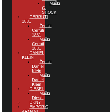
Muški
G-
SHOCK
CERRUTI
1881
Ženski
Cerruti
1881
Muški
Cerruti
1881
DANIEL
KLEIN
Ženski
Daniel
Klein
Muški
Daniel
Klein
DIESEL
Muški
Diesel
DKNY
EMPORIO
ARMANI