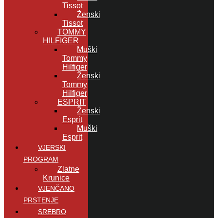
Tissot
Ženski
Tissot
TOMMY
HILFIGER
Muški
Tommy
Hilfiger
Ženski
Tommy
Hilfiger
ESPRIT
Ženski
Esprit
Muški
Esprit
VJERSKI
PROGRAM
Zlatne
Krunice
VJENČANO
PRSTENJE
SREBRO