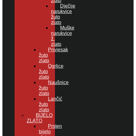
zlato
Dječije
narukvice
žuto
zlato
Muške
narukvice
ž.
zlato
Privjesak
žuto
zlato
Ogrlice
žuto
zlato
Naušnice
žuto
zlato
Lančić
žuto
zlato
BIJELO
ZLATO
Prsten
bijelo