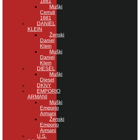
1881
Muški
Cerruti
1881
DANIEL
KLEIN
Ženski
Daniel
Klein
Muški
Daniel
Klein
DIESEL
Muški
Diesel
DKNY
EMPORIO
ARMANI
Muški
Emporio
Armani
Ženski
Emporio
Armani
U.S.