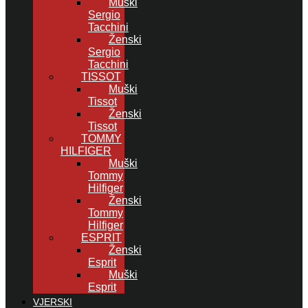
Muški
Sergio
Tacchini
Ženski
Sergio
Tacchini
TISSOT
Muški
Tissot
Ženski
Tissot
TOMMY
HILFIGER
Muški
Tommy
Hilfiger
Ženski
Tommy
Hilfiger
ESPRIT
Ženski
Esprit
Muški
Esprit
VJERSKI