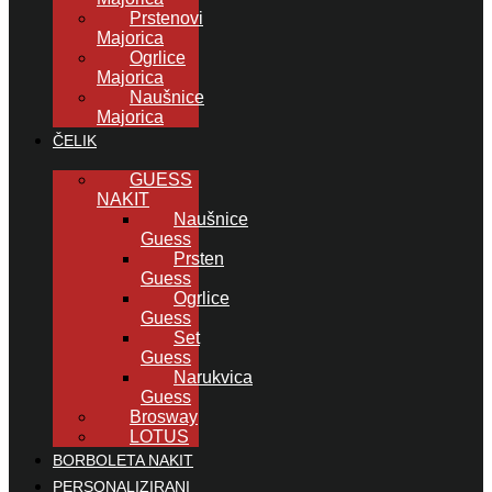
Prstenovi
Majorica
Ogrlice
Majorica
Naušnice
Majorica
ČELIK
GUESS
NAKIT
Naušnice
Guess
Prsten
Guess
Ogrlice
Guess
Set
Guess
Narukvica
Guess
Brosway
LOTUS
BORBOLETA NAKIT
PERSONALIZIRANI