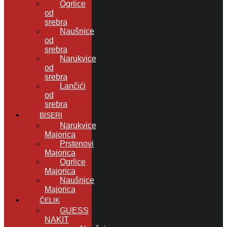
Ogrlice
od
srebra
Naušnice
od
srebra
Narukvice
od
srebra
Lančići
od
srebra
BISERI
Narukvice
Majorica
Prstenovi
Majorica
Ogrlice
Majorica
Naušnice
Majorica
ČELIK
GUESS
NAKIT