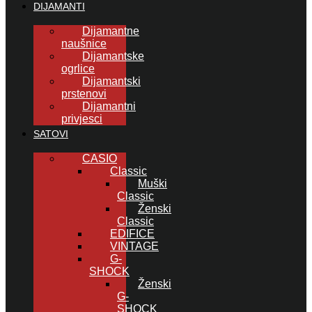
DIJAMANTI
Dijamantne
naušnice
Dijamantske
ogrlice
Dijamantski
prstenovi
Dijamantni
privjesci
SATOVI
CASIO
Classic
Muški
Classic
Ženski
Classic
EDIFICE
VINTAGE
G-
SHOCK
Ženski
G-
SHOCK