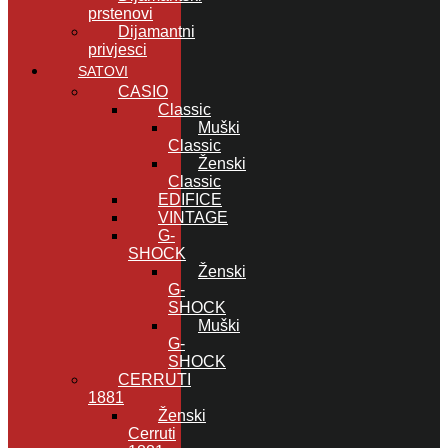
prstenovi
Dijamantni
privjesci
SATOVI
CASIO
Classic
Muški
Classic
Ženski
Classic
EDIFICE
VINTAGE
G-
SHOCK
Ženski
G-
SHOCK
Muški
G-
SHOCK
CERRUTI
1881
Ženski
Cerruti