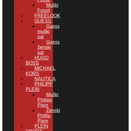
Muški
Fossil
FREELOOK
GUESS
Guess
muški
sat
Guess
ženski
sat
HUGO
BOSS
MICHAEL
KORS
NAUTICA
PHILIPP
PLEIN
Muški
Philipp
Plein
Ženski
Phillip
Plein
PLEIN