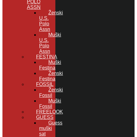
POLO
ASSN
Ženski
U.S.
Polo
Assn
Muški
U.S.
Polo
Assn
FESTINA
Muški
Festina
Ženski
Festina
FOSSIL
Ženski
Fossil
Muški
Fossil
FREELOOK
GUESS
Guess
muški
sat