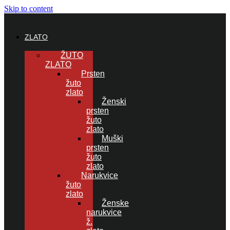
Skip to content
ZLATO
ŽUTO
ZLATO
Prsten
žuto
zlato
Ženski
prsten
žuto
zlato
Muški
prsten
žuto
zlato
Narukvice
žuto
zlato
Ženske
narukvice
ž.