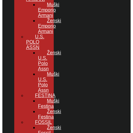
Muški
Emporio
Armani
Ženski
Emporio
Armani
U.S.
POLO
ASSN
Ženski
U.S.
Polo
Assn
Muški
U.S.
Polo
Assn
FESTINA
Muški
Festina
Ženski
Festina
FOSSIL
Ženski
Fossil