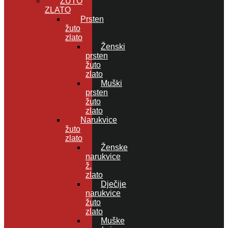
ŽUTO
ZLATO
Prsten
žuto
zlato
Ženski
prsten
žuto
zlato
Muški
prsten
žuto
zlato
Narukvice
žuto
zlato
Ženske
narukvice
ž.
zlato
Dječije
narukvice
žuto
zlato
Muške