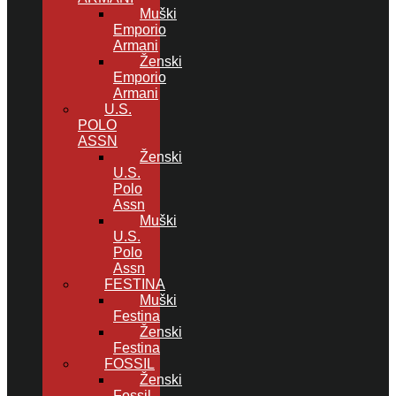
Muški
Emporio
Armani
Ženski
Emporio
Armani
U.S.
POLO
ASSN
Ženski
U.S.
Polo
Assn
Muški
U.S.
Polo
Assn
FESTINA
Muški
Festina
Ženski
Festina
FOSSIL
Ženski
Fossil