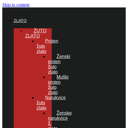
Skip to content
ZLATO
ŽUTO
ZLATO
Prsten
žuto
zlato
Ženski
prsten
žuto
zlato
Muški
prsten
žuto
zlato
Narukvice
žuto
zlato
Ženske
narukvice
ž.