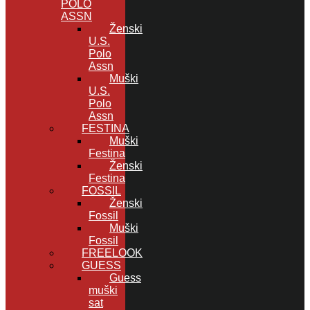
POLO
ASSN
Ženski
U.S.
Polo
Assn
Muški
U.S.
Polo
Assn
FESTINA
Muški
Festina
Ženski
Festina
FOSSIL
Ženski
Fossil
Muški
Fossil
FREELOOK
GUESS
Guess
muški
sat