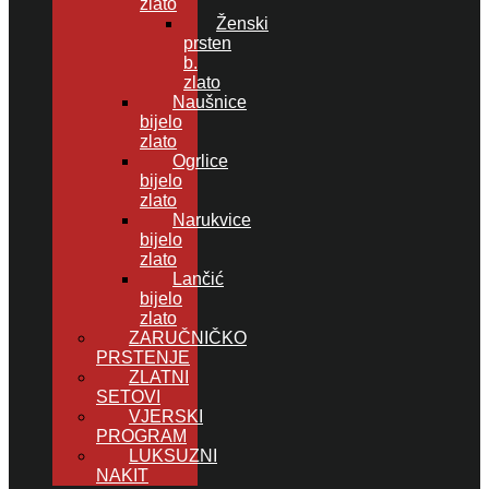
zlato
Ženski
prsten
b.
zlato
Naušnice
bijelo
zlato
Ogrlice
bijelo
zlato
Narukvice
bijelo
zlato
Lančić
bijelo
zlato
ZARUČNIČKO
PRSTENJE
ZLATNI
SETOVI
VJERSKI
PROGRAM
LUKSUZNI
NAKIT