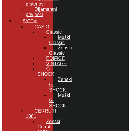
prstenovi
Dijamantni
privjesci
SATOVI
CASIO
Classic
Muški
Classic
Ženski
Classic
EDIFICE
VINTAGE
G-
SHOCK
Ženski
G-
SHOCK
Muški
G-
SHOCK
CERRUTI
1881
Ženski
Cerruti