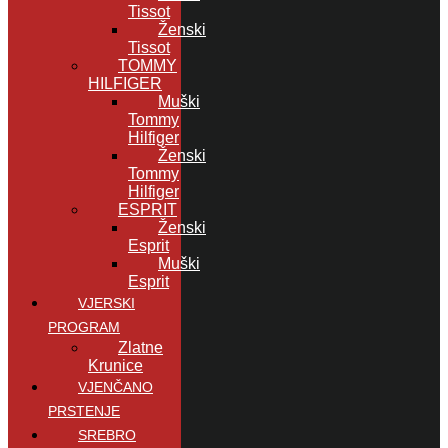
Tissot
Ženski
Tissot
TOMMY
HILFIGER
Muški
Tommy
Hilfiger
Ženski
Tommy
Hilfiger
ESPRIT
Ženski
Esprit
Muški
Esprit
VJERSKI
PROGRAM
Zlatne
Krunice
VJENČANO
PRSTENJE
SREBRO