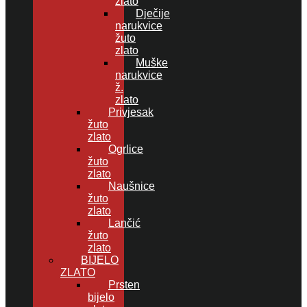
zlato
Dječije
narukvice
žuto
zlato
Muške
narukvice
ž.
zlato
Privjesak
žuto
zlato
Ogrlice
žuto
zlato
Naušnice
žuto
zlato
Lančić
žuto
zlato
BIJELO
ZLATO
Prsten
bijelo