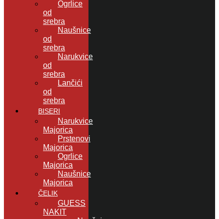
Ogrlice
od
srebra
Naušnice
od
srebra
Narukvice
od
srebra
Lančići
od
srebra
BISERI
Narukvice
Majorica
Prstenovi
Majorica
Ogrlice
Majorica
Naušnice
Majorica
ČELIK
GUESS
NAKIT