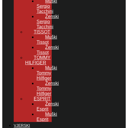
Muški
Sergio
Tacchini
Ženski
Sergio
Tacchini
TISSOT
Muški
Tissot
Ženski
Tissot
TOMMY
HILFIGER
Muški
Tommy
Hilfiger
Ženski
Tommy
Hilfiger
ESPRIT
Ženski
Esprit
Muški
Esprit
VJERSKI