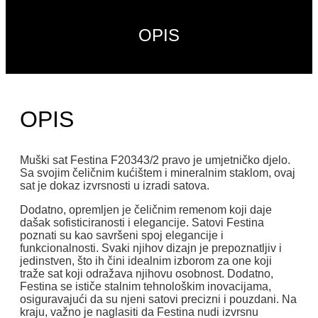
OPIS
OPIS
Muški sat Festina F20343/2 pravo je umjetničko djelo.
Sa svojim čeličnim kućištem i mineralnim staklom, ovaj
sat je dokaz izvrsnosti u izradi satova.
Dodatno, opremljen je čeličnim remenom koji daje
dašak sofisticiranosti i elegancije. Satovi Festina
poznati su kao savršeni spoj elegancije i
funkcionalnosti. Svaki njihov dizajn je prepoznatljiv i
jedinstven, što ih čini idealnim izborom za one koji
traže sat koji odražava njihovu osobnost. Dodatno,
Festina se ističe stalnim tehnološkim inovacijama,
osiguravajući da su njeni satovi precizni i pouzdani. Na
kraju, važno je naglasiti da Festina nudi izvrsnu