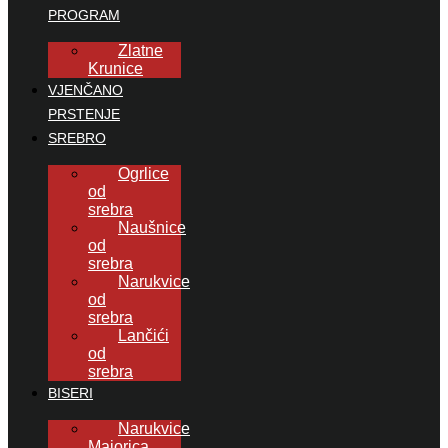
PROGRAM
Zlatne
Krunice
VJENČANO
PRSTENJE
SREBRO
Ogrlice
od
srebra
Naušnice
od
srebra
Narukvice
od
srebra
Lančići
od
srebra
BISERI
Narukvice
Majorica