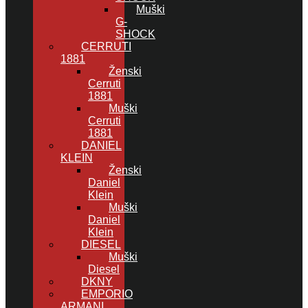
Muški
G-
SHOCK
CERRUTI
1881
Ženski
Cerruti
1881
Muški
Cerruti
1881
DANIEL
KLEIN
Ženski
Daniel
Klein
Muški
Daniel
Klein
DIESEL
Muški
Diesel
DKNY
EMPORIO
ARMANI