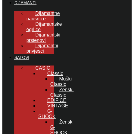
DIJAMANTI
Dijamantne
naušnice
Dijamantske
ogrlice
Dijamantski
prstenovi
Dijamantni
privjesci
SATOVI
CASIO
Classic
Muški
Classic
Ženski
Classic
EDIFICE
VINTAGE
G-
SHOCK
Ženski
G-
SHOCK