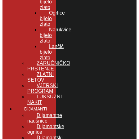
bijelo
zlato
Ogrlice
bijelo
zlato
Narukvice
bijelo
zlato
Lančić
bijelo
zlato
ZARUČNIČKO
PRSTENJE
ZLATNI
SETOVI
VJERSKI
PROGRAM
LUKSUZNI
NAKIT
DIJAMANTI
Dijamantne
naušnice
Dijamantske
ogrlice
Dijamantski