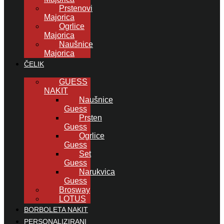
Prstenovi
Majorica
Ogrlice
Majorica
Naušnice
Majorica
ČELIK
GUESS
NAKIT
Naušnice
Guess
Prsten
Guess
Ogrlice
Guess
Set
Guess
Narukvica
Guess
Brosway
LOTUS
BORBOLETA NAKIT
PERSONALIZIRANI