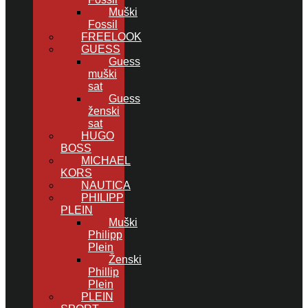
Muški
Fossil
FREELOOK
GUESS
Guess
muški
sat
Guess
ženski
sat
HUGO
BOSS
MICHAEL
KORS
NAUTICA
PHILIPP
PLEIN
Muški
Philipp
Plein
Ženski
Phillip
Plein
PLEIN