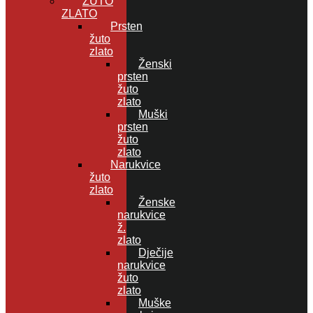
ŽUTO
ZLATO
Prsten
žuto
zlato
Ženski
prsten
žuto
zlato
Muški
prsten
žuto
zlato
Narukvice
žuto
zlato
Ženske
narukvice
ž.
zlato
Dječije
narukvice
žuto
zlato
Muške