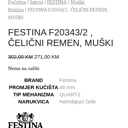
Početna
/
Satovi
/
FESTINA
/
Muški
Festina
/ FESTINA F20343/2 , ČELIČNI REMEN,
MUŠKI
FESTINA F20343/2 ,
ČELIČNI REMEN, MUŠKI
302,00
KM
271,00
KM
Nema na zalihi
BRAND
Festina
PROMJER KUĆIŠTA
46 mm
TIP MEHANIZMA
QUARTZ
NARUKVICA
Nehrđajući čelik