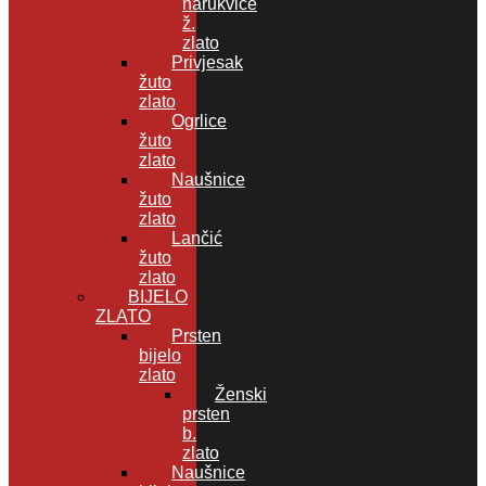
narukvice
ž.
zlato
Privjesak
žuto
zlato
Ogrlice
žuto
zlato
Naušnice
žuto
zlato
Lančić
žuto
zlato
BIJELO
ZLATO
Prsten
bijelo
zlato
Ženski
prsten
b.
zlato
Naušnice