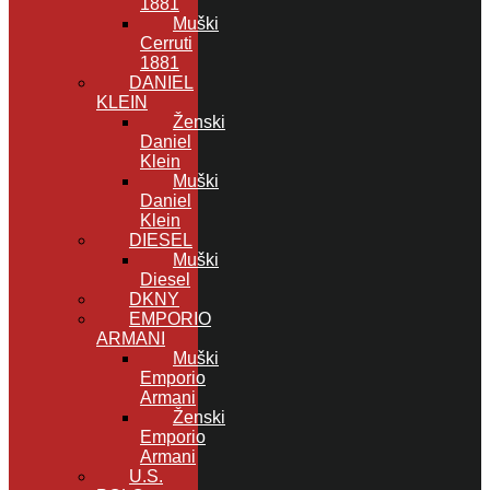
1881
Muški
Cerruti
1881
DANIEL
KLEIN
Ženski
Daniel
Klein
Muški
Daniel
Klein
DIESEL
Muški
Diesel
DKNY
EMPORIO
ARMANI
Muški
Emporio
Armani
Ženski
Emporio
Armani
U.S.