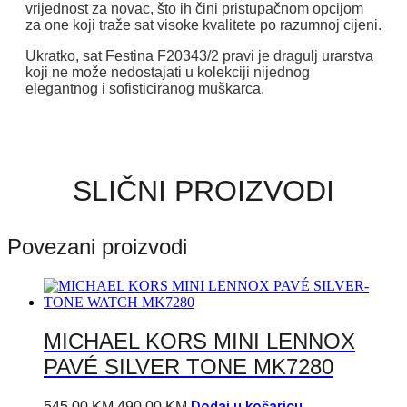
vrijednost za novac, što ih čini pristupačnom opcijom
za one koji traže sat visoke kvalitete po razumnoj cijeni.
Ukratko, sat Festina F20343/2 pravi je dragulj urarstva
koji ne može nedostajati u kolekciji nijednog
elegantnog i sofisticiranog muškarca.
SLIČNI PROIZVODI
Povezani proizvodi
MICHAEL KORS MINI LENNOX
PAVÉ SILVER TONE MK7280
Dodaj u košaricu
545,00
KM
490,00
KM