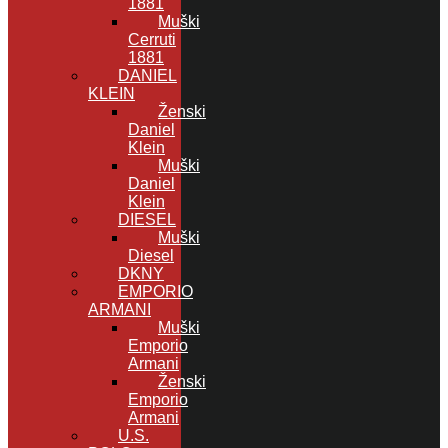
1881
Muški
Cerruti
1881
DANIEL
KLEIN
Ženski
Daniel
Klein
Muški
Daniel
Klein
DIESEL
Muški
Diesel
DKNY
EMPORIO
ARMANI
Muški
Emporio
Armani
Ženski
Emporio
Armani
U.S.