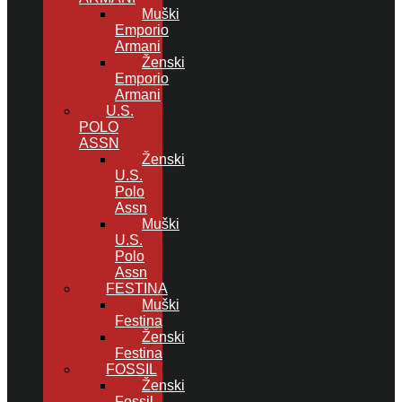
Muški
Emporio
Armani
Ženski
Emporio
Armani
U.S.
POLO
ASSN
Ženski
U.S.
Polo
Assn
Muški
U.S.
Polo
Assn
FESTINA
Muški
Festina
Ženski
Festina
FOSSIL
Ženski
Fossil