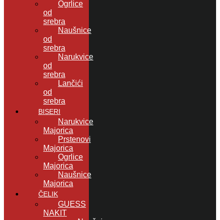
Ogrlice
od
srebra
Naušnice
od
srebra
Narukvice
od
srebra
Lančići
od
srebra
BISERI
Narukvice
Majorica
Prstenovi
Majorica
Ogrlice
Majorica
Naušnice
Majorica
ČELIK
GUESS
NAKIT