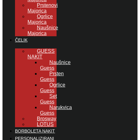
Prstenovi
Majorica
Ogrlice
Majorica
Naušnice
Majorica
ČELIK
GUESS
NAKIT
Naušnice
Guess
Prsten
Guess
Ogrlice
Guess
Set
Guess
Narukvica
Guess
Brosway
LOTUS
BORBOLETA NAKIT
PERSONALIZIRANI