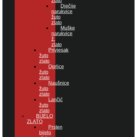
zlato
Dječije
narukvice
žuto
zlato
Muške
narukvice
ž.
zlato
Privjesak
žuto
zlato
Ogrlice
žuto
zlato
Naušnice
žuto
zlato
Lančić
žuto
zlato
BIJELO
ZLATO
Prsten
bijelo