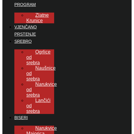
PROGRAM
Zlatne
Krunice
VJENČANO
PRSTENJE
SREBRO
Ogrlice
od
srebra
Naušnice
od
srebra
Narukvice
od
srebra
Lančići
od
srebra
BISERI
Narukvice
Majorica