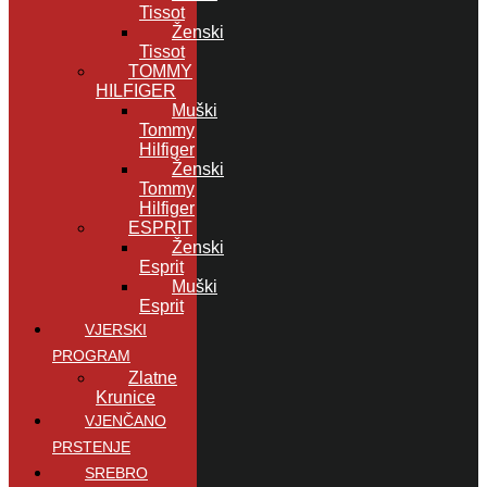
Tissot
Ženski
Tissot
TOMMY
HILFIGER
Muški
Tommy
Hilfiger
Ženski
Tommy
Hilfiger
ESPRIT
Ženski
Esprit
Muški
Esprit
VJERSKI
PROGRAM
Zlatne
Krunice
VJENČANO
PRSTENJE
SREBRO