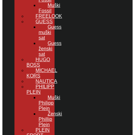
Muški
Fossil
FREELOOK
GUESS
Guess
muški
sat
Guess
ženski
sat
HUGO
BOSS
MICHAEL
KORS
NAUTICA
PHILIPP
PLEIN
Muški
Philipp
Plein
Ženski
Phillip
Plein
PLEIN