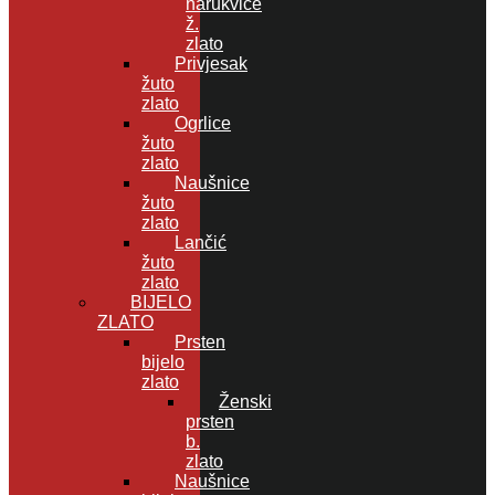
narukvice
ž.
zlato
Privjesak
žuto
zlato
Ogrlice
žuto
zlato
Naušnice
žuto
zlato
Lančić
žuto
zlato
BIJELO
ZLATO
Prsten
bijelo
zlato
Ženski
prsten
b.
zlato
Naušnice