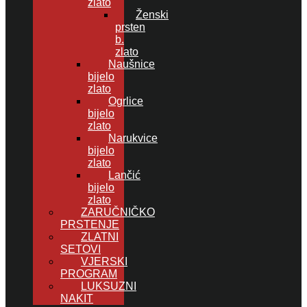
zlato
Ženski
prsten
b.
zlato
Naušnice
bijelo
zlato
Ogrlice
bijelo
zlato
Narukvice
bijelo
zlato
Lančić
bijelo
zlato
ZARUČNIČKO
PRSTENJE
ZLATNI
SETOVI
VJERSKI
PROGRAM
LUKSUZNI
NAKIT