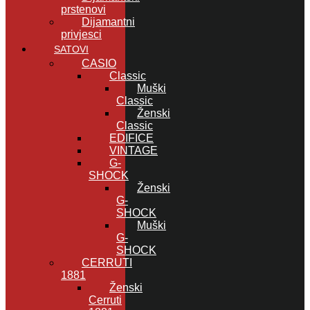
prstenovi
Dijamantni
privjesci
SATOVI
CASIO
Classic
Muški
Classic
Ženski
Classic
EDIFICE
VINTAGE
G-
SHOCK
Ženski
G-
SHOCK
Muški
G-
SHOCK
CERRUTI
1881
Ženski
Cerruti