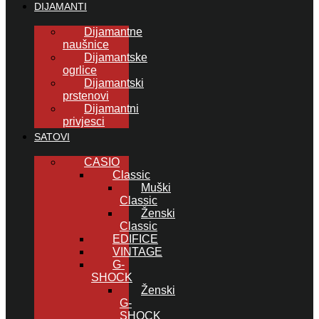
DIJAMANTI
Dijamantne
naušnice
Dijamantske
ogrlice
Dijamantski
prstenovi
Dijamantni
privjesci
SATOVI
CASIO
Classic
Muški
Classic
Ženski
Classic
EDIFICE
VINTAGE
G-
SHOCK
Ženski
G-
SHOCK