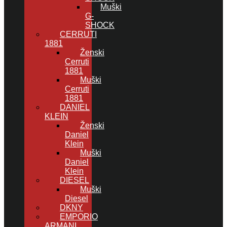
Muški
G-
SHOCK
CERRUTI
1881
Ženski
Cerruti
1881
Muški
Cerruti
1881
DANIEL
KLEIN
Ženski
Daniel
Klein
Muški
Daniel
Klein
DIESEL
Muški
Diesel
DKNY
EMPORIO
ARMANI