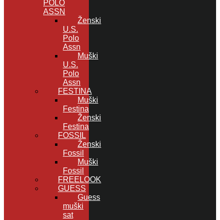
POLO
ASSN
Ženski
U.S.
Polo
Assn
Muški
U.S.
Polo
Assn
FESTINA
Muški
Festina
Ženski
Festina
FOSSIL
Ženski
Fossil
Muški
Fossil
FREELOOK
GUESS
Guess
muški
sat