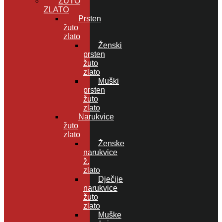
ŽUTO
ZLATO
Prsten
žuto
zlato
Ženski
prsten
žuto
zlato
Muški
prsten
žuto
zlato
Narukvice
žuto
zlato
Ženske
narukvice
ž.
zlato
Dječije
narukvice
žuto
zlato
Muške