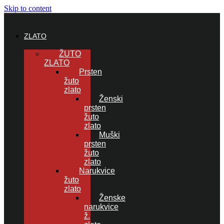
Skip to content
ZLATO
ŽUTO
ZLATO
Prsten
žuto
zlato
Ženski
prsten
žuto
zlato
Muški
prsten
žuto
zlato
Narukvice
žuto
zlato
Ženske
narukvice
ž.