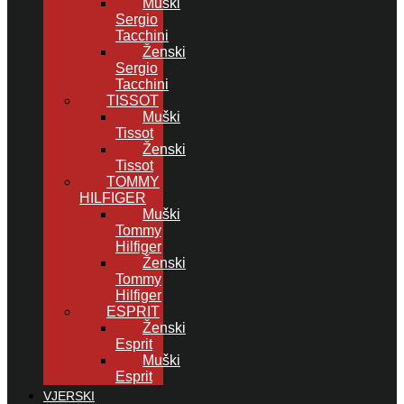
Muški
Sergio
Tacchini
Ženski
Sergio
Tacchini
TISSOT
Muški
Tissot
Ženski
Tissot
TOMMY
HILFIGER
Muški
Tommy
Hilfiger
Ženski
Tommy
Hilfiger
ESPRIT
Ženski
Esprit
Muški
Esprit
VJERSKI