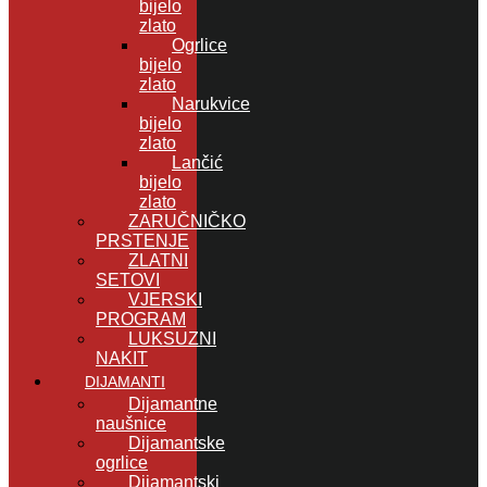
bijelo
zlato
Ogrlice
bijelo
zlato
Narukvice
bijelo
zlato
Lančić
bijelo
zlato
ZARUČNIČKO
PRSTENJE
ZLATNI
SETOVI
VJERSKI
PROGRAM
LUKSUZNI
NAKIT
DIJAMANTI
Dijamantne
naušnice
Dijamantske
ogrlice
Dijamantski