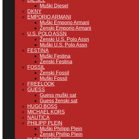
DIESEL
Muški Diesel
DKNY
EMPORIO ARMANI
Muški Emporio Armani
Ženski Emporio Armani
U.S. POLO ASSN
Ženski U.S. Polo Assn
Muški U.S. Polo Assn
FESTINA
Muški Festina
Ženski Festina
FOSSIL
Ženski Fossil
Muški Fossil
FREELOOK
GUESS
Guess muški sat
Guess ženski sat
HUGO BOSS
MICHAEL KORS
NAUTICA
PHILIPP PLEIN
Muški Philipp Plein
Ženski Phillip Plein