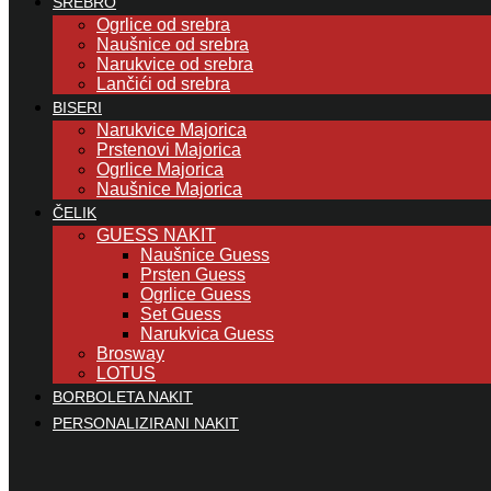
SREBRO
Ogrlice od srebra
Naušnice od srebra
Narukvice od srebra
Lančići od srebra
BISERI
Narukvice Majorica
Prstenovi Majorica
Ogrlice Majorica
Naušnice Majorica
ČELIK
GUESS NAKIT
Naušnice Guess
Prsten Guess
Ogrlice Guess
Set Guess
Narukvica Guess
Brosway
LOTUS
BORBOLETA NAKIT
PERSONALIZIRANI NAKIT