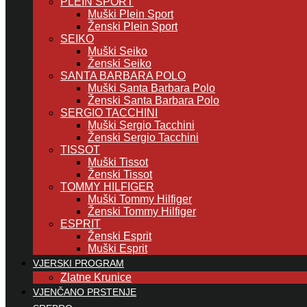
PLEIN SPORT
Muški Plein Sport
Ženski Plein Sport
SEIKO
Muški Seiko
Ženski Seiko
SANTA BARBARA POLO
Muški Santa Barbara Polo
Ženski Santa Barbara Polo
SERGIO TACCHINI
Muški Sergio Tacchini
Ženski Sergio Tacchini
TISSOT
Muški Tissot
Ženski Tissot
TOMMY HILFIGER
Muški Tommy Hilfiger
Ženski Tommy Hilfiger
ESPRIT
Ženski Esprit
Muški Esprit
VJERSKI PROGRAM
Zlatne Krunice
VJENČANO PRSTENJE