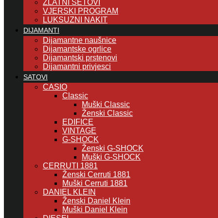
ZLATNI SETOVI
VJERSKI PROGRAM
LUKSUZNI NAKIT
DIJAMANTI
Dijamantne naušnice
Dijamantske ogrlice
Dijamantski prstenovi
Dijamantni privjesci
SATOVI
CASIO
Classic
Muški Classic
Ženski Classic
EDIFICE
VINTAGE
G-SHOCK
Ženski G-SHOCK
Muški G-SHOCK
CERRUTI 1881
Ženski Cerruti 1881
Muški Cerruti 1881
DANIEL KLEIN
Ženski Daniel Klein
Muški Daniel Klein