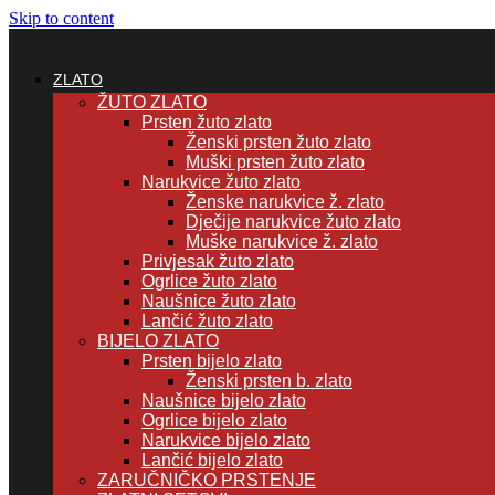
Skip to content
ZLATO
ŽUTO ZLATO
Prsten žuto zlato
Ženski prsten žuto zlato
Muški prsten žuto zlato
Narukvice žuto zlato
Ženske narukvice ž. zlato
Dječije narukvice žuto zlato
Muške narukvice ž. zlato
Privjesak žuto zlato
Ogrlice žuto zlato
Naušnice žuto zlato
Lančić žuto zlato
BIJELO ZLATO
Prsten bijelo zlato
Ženski prsten b. zlato
Naušnice bijelo zlato
Ogrlice bijelo zlato
Narukvice bijelo zlato
Lančić bijelo zlato
ZARUČNIČKO PRSTENJE