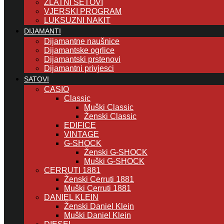
ZLATNI SETOVI
VJERSKI PROGRAM
LUKSUZNI NAKIT
DIJAMANTI
Dijamantne naušnice
Dijamantske ogrlice
Dijamantski prstenovi
Dijamantni privjesci
SATOVI
CASIO
Classic
Muški Classic
Ženski Classic
EDIFICE
VINTAGE
G-SHOCK
Ženski G-SHOCK
Muški G-SHOCK
CERRUTI 1881
Ženski Cerruti 1881
Muški Cerruti 1881
DANIEL KLEIN
Ženski Daniel Klein
Muški Daniel Klein