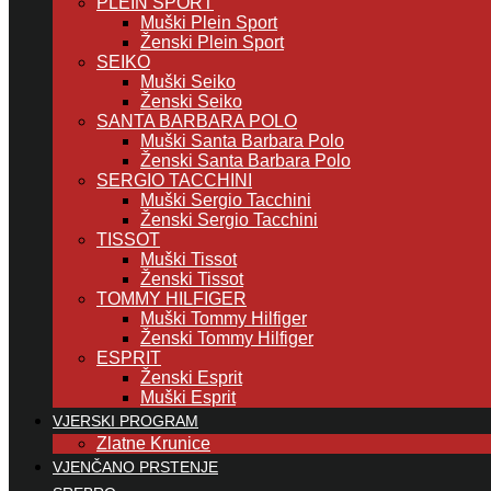
PLEIN SPORT
Muški Plein Sport
Ženski Plein Sport
SEIKO
Muški Seiko
Ženski Seiko
SANTA BARBARA POLO
Muški Santa Barbara Polo
Ženski Santa Barbara Polo
SERGIO TACCHINI
Muški Sergio Tacchini
Ženski Sergio Tacchini
TISSOT
Muški Tissot
Ženski Tissot
TOMMY HILFIGER
Muški Tommy Hilfiger
Ženski Tommy Hilfiger
ESPRIT
Ženski Esprit
Muški Esprit
VJERSKI PROGRAM
Zlatne Krunice
VJENČANO PRSTENJE