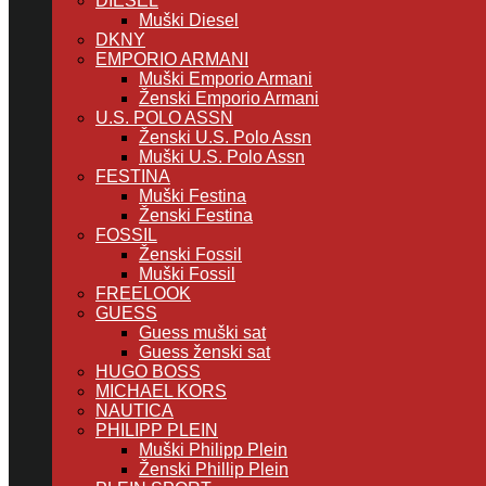
DIESEL
Muški Diesel
DKNY
EMPORIO ARMANI
Muški Emporio Armani
Ženski Emporio Armani
U.S. POLO ASSN
Ženski U.S. Polo Assn
Muški U.S. Polo Assn
FESTINA
Muški Festina
Ženski Festina
FOSSIL
Ženski Fossil
Muški Fossil
FREELOOK
GUESS
Guess muški sat
Guess ženski sat
HUGO BOSS
MICHAEL KORS
NAUTICA
PHILIPP PLEIN
Muški Philipp Plein
Ženski Phillip Plein