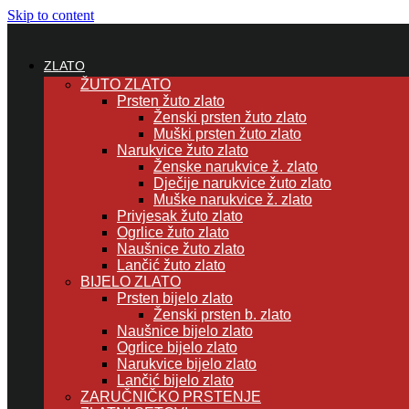
Skip to content
ZLATO
ŽUTO ZLATO
Prsten žuto zlato
Ženski prsten žuto zlato
Muški prsten žuto zlato
Narukvice žuto zlato
Ženske narukvice ž. zlato
Dječije narukvice žuto zlato
Muške narukvice ž. zlato
Privjesak žuto zlato
Ogrlice žuto zlato
Naušnice žuto zlato
Lančić žuto zlato
BIJELO ZLATO
Prsten bijelo zlato
Ženski prsten b. zlato
Naušnice bijelo zlato
Ogrlice bijelo zlato
Narukvice bijelo zlato
Lančić bijelo zlato
ZARUČNIČKO PRSTENJE