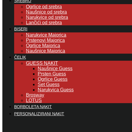
SREBRO
Ogrlice od srebra
Naušnice od srebra
Narukvice od srebra
Lančići od srebra
BISERI
Narukvice Majorica
Prstenovi Majorica
Ogrlice Majorica
Naušnice Majorica
ČELIK
GUESS NAKIT
Naušnice Guess
Prsten Guess
Ogrlice Guess
Set Guess
Narukvica Guess
Brosway
LOTUS
BORBOLETA NAKIT
PERSONALIZIRANI NAKIT