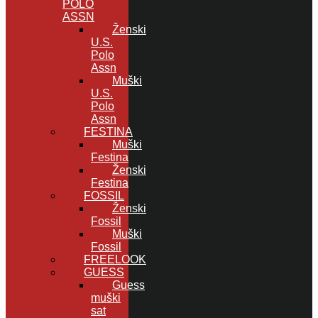
POLO
ASSN
Ženski
U.S.
Polo
Assn
Muški
U.S.
Polo
Assn
FESTINA
Muški
Festina
Ženski
Festina
FOSSIL
Ženski
Fossil
Muški
Fossil
FREELOOK
GUESS
Guess
muški
sat