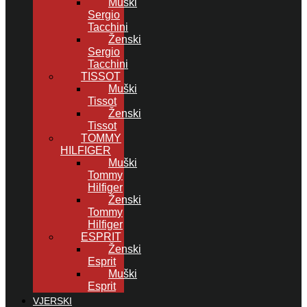
Muški
Sergio
Tacchini
Ženski
Sergio
Tacchini
TISSOT
Muški
Tissot
Ženski
Tissot
TOMMY
HILFIGER
Muški
Tommy
Hilfiger
Ženski
Tommy
Hilfiger
ESPRIT
Ženski
Esprit
Muški
Esprit
VJERSKI