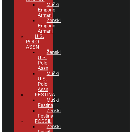
Muški
Emporio
Armani
Ženski
Emporio
Armani
U.S.
POLO
ASSN
Ženski
U.S.
Polo
Assn
Muški
U.S.
Polo
Assn
FESTINA
Muški
Festina
Ženski
Festina
FOSSIL
Ženski
Fossil