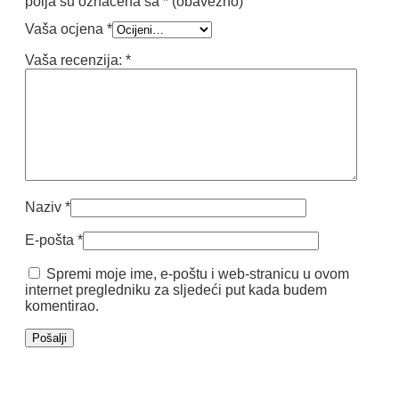
polja su označena sa
* (obavezno)
Vaša ocjena
*
Vaša recenzija:
*
Naziv
*
E-pošta
*
Spremi moje ime, e-poštu i web-stranicu u ovom
internet pregledniku za sljedeći put kada budem
komentirao.