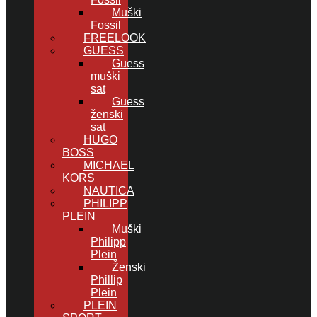
Muški
Fossil
FREELOOK
GUESS
Guess
muški
sat
Guess
ženski
sat
HUGO
BOSS
MICHAEL
KORS
NAUTICA
PHILIPP
PLEIN
Muški
Philipp
Plein
Ženski
Phillip
Plein
PLEIN