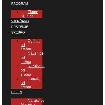
PROGRAM
Zlatne
Krunice
VJENČANO
PRSTENJE
SREBRO
Ogrlice
od
srebra
Naušnice
od
srebra
Narukvice
od
srebra
Lančići
od
srebra
BISERI
Narukvice
Majorica