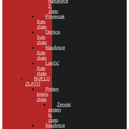
narukvice
ž.
zlato
Privjesak
žuto
zlato
Ogrlice
žuto
zlato
Naušnice
žuto
zlato
Lančić
žuto
zlato
BIJELO
ZLATO
Prsten
bijelo
zlato
Ženski
prsten
b.
zlato
Naušnice