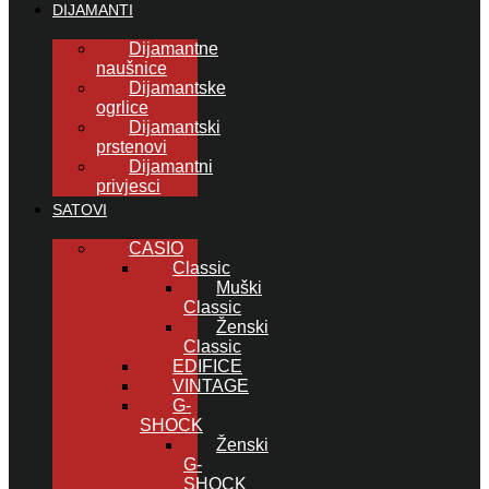
DIJAMANTI
Dijamantne
naušnice
Dijamantske
ogrlice
Dijamantski
prstenovi
Dijamantni
privjesci
SATOVI
CASIO
Classic
Muški
Classic
Ženski
Classic
EDIFICE
VINTAGE
G-
SHOCK
Ženski
G-
SHOCK