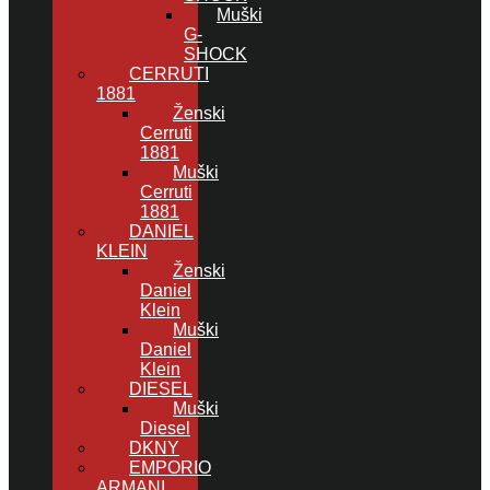
Muški
G-
SHOCK
CERRUTI
1881
Ženski
Cerruti
1881
Muški
Cerruti
1881
DANIEL
KLEIN
Ženski
Daniel
Klein
Muški
Daniel
Klein
DIESEL
Muški
Diesel
DKNY
EMPORIO
ARMANI