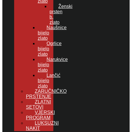
zlato
Ženski
prsten
b.
zlato
Naušnice
bijelo
zlato
Ogrlice
bijelo
zlato
Narukvice
bijelo
zlato
Lančić
bijelo
zlato
ZARUČNIČKO
PRSTENJE
ZLATNI
SETOVI
VJERSKI
PROGRAM
LUKSUZNI
NAKIT