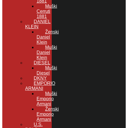
1881
Muški
Cerruti
1881
DANIEL
KLEIN
Ženski
Daniel
Klein
Muški
Daniel
Klein
DIESEL
Muški
Diesel
DKNY
EMPORIO
ARMANI
Muški
Emporio
Armani
Ženski
Emporio
Armani
U.S.