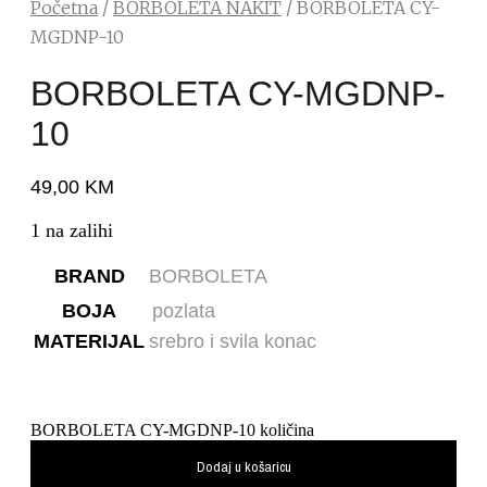
Početna
/
BORBOLETA NAKIT
/ BORBOLETA CY-
MGDNP-10
BORBOLETA CY-MGDNP-
10
49,00
KM
1 na zalihi
BRAND
BORBOLETA
BOJA
pozlata
MATERIJAL
srebro i svila konac
BORBOLETA CY-MGDNP-10 količina
Dodaj u košaricu