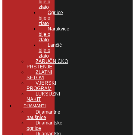
bijelo
zlato
Ogrlice
bijelo
zlato
Narukvice
bijelo
zlato
Lančić
bijelo
zlato
ZARUČNIČKO
PRSTENJE
ZLATNI
SETOVI
VJERSKI
PROGRAM
LUKSUZNI
NAKIT
DIJAMANTI
Dijamantne
naušnice
Dijamantske
ogrlice
Dijamantski