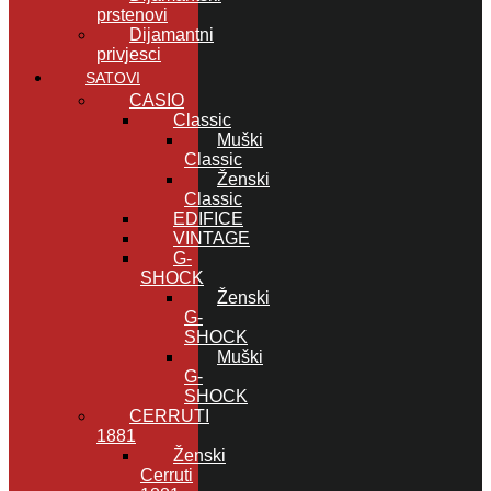
prstenovi
Dijamantni
privjesci
SATOVI
CASIO
Classic
Muški
Classic
Ženski
Classic
EDIFICE
VINTAGE
G-
SHOCK
Ženski
G-
SHOCK
Muški
G-
SHOCK
CERRUTI
1881
Ženski
Cerruti