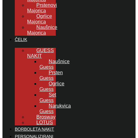
Prstenovi
Majorica
Ogrlice
Majorica
Naušnice
Majorica
ČELIK
GUESS
NAKIT
Naušnice
Guess
Prsten
Guess
Ogrlice
Guess
Set
Guess
Narukvica
Guess
Brosway
LOTUS
BORBOLETA NAKIT
PERSONALIZIRANI