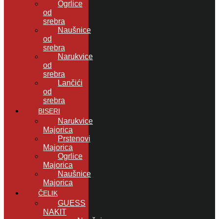
Ogrlice
od
srebra
Naušnice
od
srebra
Narukvice
od
srebra
Lančići
od
srebra
BISERI
Narukvice
Majorica
Prstenovi
Majorica
Ogrlice
Majorica
Naušnice
Majorica
ČELIK
GUESS
NAKIT