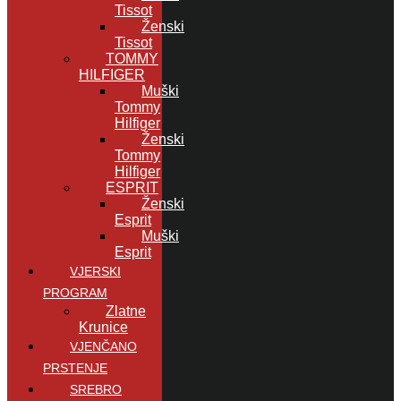
Tissot
Ženski
Tissot
TOMMY
HILFIGER
Muški
Tommy
Hilfiger
Ženski
Tommy
Hilfiger
ESPRIT
Ženski
Esprit
Muški
Esprit
VJERSKI
PROGRAM
Zlatne
Krunice
VJENČANO
PRSTENJE
SREBRO