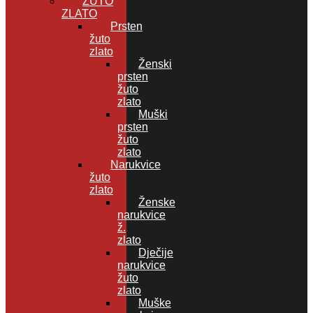
ŽUTO
ZLATO
Prsten
žuto
zlato
Ženski
prsten
žuto
zlato
Muški
prsten
žuto
zlato
Narukvice
žuto
zlato
Ženske
narukvice
ž.
zlato
Dječije
narukvice
žuto
zlato
Muške