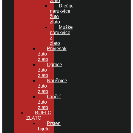
zlato
Dječije
narukvice
žuto
zlato
Muške
narukvice
ž.
zlato
Privjesak
žuto
zlato
Ogrlice
žuto
zlato
Naušnice
žuto
zlato
Lančić
žuto
zlato
BIJELO
ZLATO
Prsten
bijelo