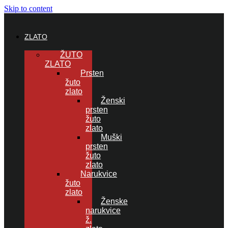
Skip to content
ZLATO
ŽUTO
ZLATO
Prsten
žuto
zlato
Ženski
prsten
žuto
zlato
Muški
prsten
žuto
zlato
Narukvice
žuto
zlato
Ženske
narukvice
ž.