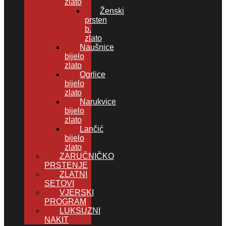
zlato
Ženski
prsten
b.
zlato
Naušnice
bijelo
zlato
Ogrlice
bijelo
zlato
Narukvice
bijelo
zlato
Lančić
bijelo
zlato
ZARUČNIČKO
PRSTENJE
ZLATNI
SETOVI
VJERSKI
PROGRAM
LUKSUZNI
NAKIT