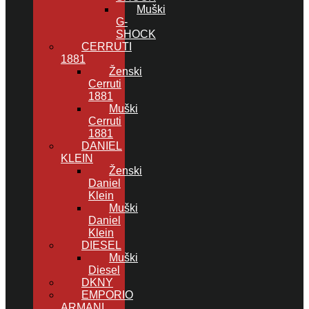
Muški
G-
SHOCK
CERRUTI
1881
Ženski
Cerruti
1881
Muški
Cerruti
1881
DANIEL
KLEIN
Ženski
Daniel
Klein
Muški
Daniel
Klein
DIESEL
Muški
Diesel
DKNY
EMPORIO
ARMANI