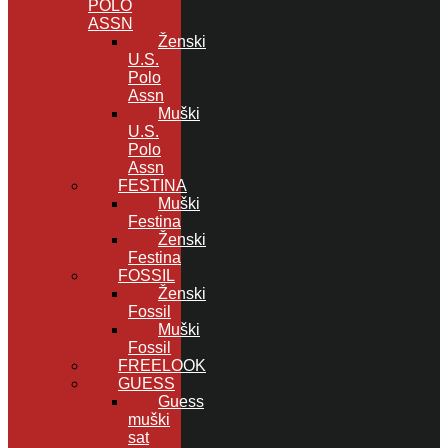
POLO
ASSN
Ženski
U.S.
Polo
Assn
Muški
U.S.
Polo
Assn
FESTINA
Muški
Festina
Ženski
Festina
FOSSIL
Ženski
Fossil
Muški
Fossil
FREELOOK
GUESS
Guess
muški
sat