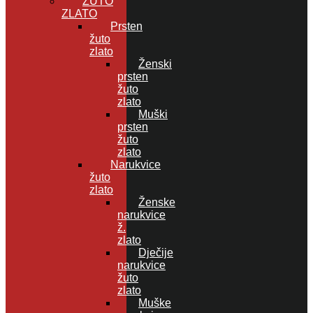
ŽUTO
ZLATO
Prsten
žuto
zlato
Ženski
prsten
žuto
zlato
Muški
prsten
žuto
zlato
Narukvice
žuto
zlato
Ženske
narukvice
ž.
zlato
Dječije
narukvice
žuto
zlato
Muške