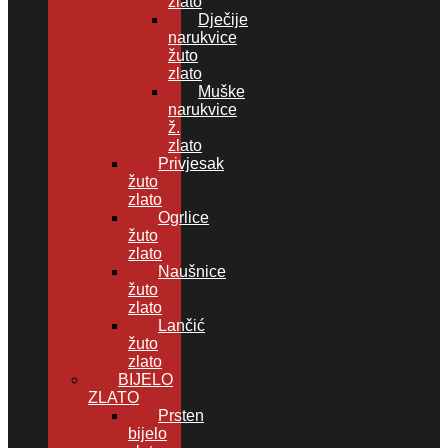
zlato
Dječije
narukvice
žuto
zlato
Muške
narukvice
ž.
zlato
Privjesak
žuto
zlato
Ogrlice
žuto
zlato
Naušnice
žuto
zlato
Lančić
žuto
zlato
BIJELO
ZLATO
Prsten
bijelo