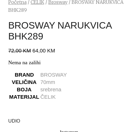
Početna
/
ČELIK
/
Brosway
/ BROSWAY NARUKVICA
BHK289
BROSWAY NARUKVICA
BHK289
72,00
KM
64,00
KM
Nema na zalihi
BRAND
BROSWAY
VELIČINA
70mm
BOJA
srebrena
MATERIJAL
ČELIK
UDIO