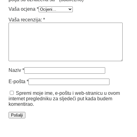
Vaša ocjena
*
Vaša recenzija:
*
Naziv
*
E-pošta
*
Spremi moje ime, e-poštu i web-stranicu u ovom
internet pregledniku za sljedeći put kada budem
komentirao.