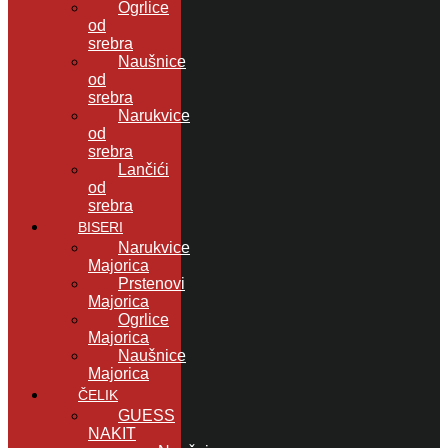
Ogrlice
od
srebra
Naušnice
od
srebra
Narukvice
od
srebra
Lančići
od
srebra
BISERI
Narukvice
Majorica
Prstenovi
Majorica
Ogrlice
Majorica
Naušnice
Majorica
ČELIK
GUESS
NAKIT