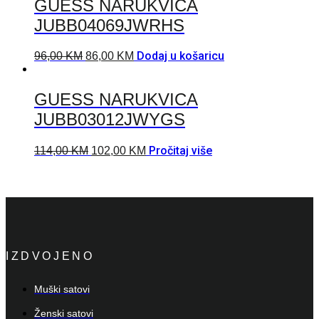
GUESS NARUKVICA
JUBB04069JWRHS
Dodaj u košaricu
96,00
KM
86,00
KM
GUESS NARUKVICA
JUBB03012JWYGS
Pročitaj više
114,00
KM
102,00
KM
IZDVOJENO
Muški satovi
Ženski satovi