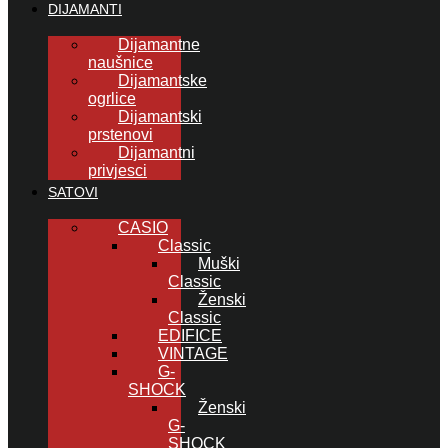
DIJAMANTI
Dijamantne
naušnice
Dijamantske
ogrlice
Dijamantski
prstenovi
Dijamantni
privjesci
SATOVI
CASIO
Classic
Muški
Classic
Ženski
Classic
EDIFICE
VINTAGE
G-
SHOCK
Ženski
G-
SHOCK