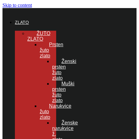
Skip to content
ZLATO
ŽUTO
ZLATO
Prsten
žuto
zlato
Ženski
prsten
žuto
zlato
Muški
prsten
žuto
zlato
Narukvice
žuto
zlato
Ženske
narukvice
ž.