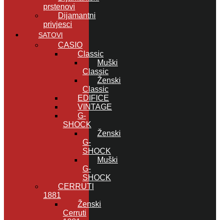
prstenovi
Dijamantni
privjesci
SATOVI
CASIO
Classic
Muški
Classic
Ženski
Classic
EDIFICE
VINTAGE
G-
SHOCK
Ženski
G-
SHOCK
Muški
G-
SHOCK
CERRUTI
1881
Ženski
Cerruti