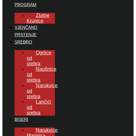
PROGRAM
Zlatne
Krunice
VJENČANO
PRSTENJE
SREBRO
Ogrlice
od
srebra
Naušnice
od
srebra
Narukvice
od
srebra
Lančići
od
srebra
BISERI
Narukvice
Majorica