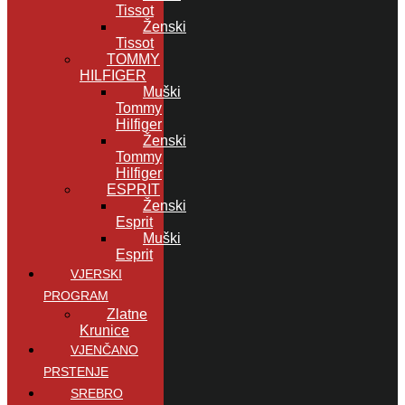
Tissot
Ženski
Tissot
TOMMY
HILFIGER
Muški
Tommy
Hilfiger
Ženski
Tommy
Hilfiger
ESPRIT
Ženski
Esprit
Muški
Esprit
VJERSKI
PROGRAM
Zlatne
Krunice
VJENČANO
PRSTENJE
SREBRO