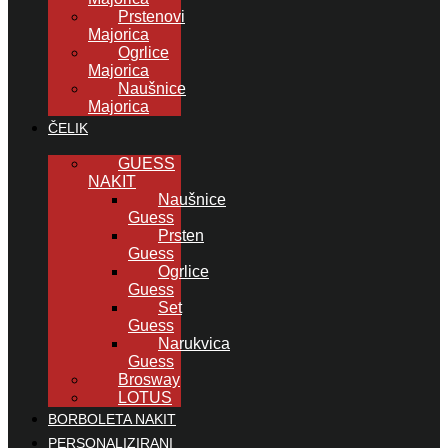
Prstenovi
Majorica
Ogrlice
Majorica
Naušnice
Majorica
ČELIK
GUESS
NAKIT
Naušnice
Guess
Prsten
Guess
Ogrlice
Guess
Set
Guess
Narukvica
Guess
Brosway
LOTUS
BORBOLETA NAKIT
PERSONALIZIRANI