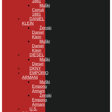
1881
Muški
Cerruti
1881
DANIEL
KLEIN
Ženski
Daniel
Klein
Muški
Daniel
Klein
DIESEL
Muški
Diesel
DKNY
EMPORIO
ARMANI
Muški
Emporio
Armani
Ženski
Emporio
Armani
U.S.