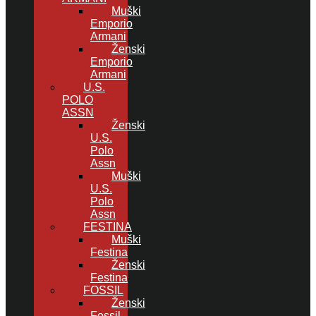
Muški
Emporio
Armani
Ženski
Emporio
Armani
U.S.
POLO
ASSN
Ženski
U.S.
Polo
Assn
Muški
U.S.
Polo
Assn
FESTINA
Muški
Festina
Ženski
Festina
FOSSIL
Ženski
Fossil