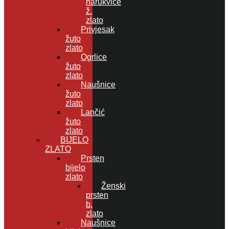
narukvice
ž.
zlato
Privjesak
žuto
zlato
Ogrlice
žuto
zlato
Naušnice
žuto
zlato
Lančić
žuto
zlato
BIJELO
ZLATO
Prsten
bijelo
zlato
Ženski
prsten
b.
zlato
Naušnice