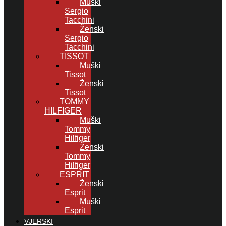
Muški
Sergio
Tacchini
Ženski
Sergio
Tacchini
TISSOT
Muški
Tissot
Ženski
Tissot
TOMMY
HILFIGER
Muški
Tommy
Hilfiger
Ženski
Tommy
Hilfiger
ESPRIT
Ženski
Esprit
Muški
Esprit
VJERSKI