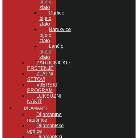
bijelo
zlato
Ogrlice
bijelo
zlato
Narukvice
bijelo
zlato
Lančić
bijelo
zlato
ZARUČNIČKO
PRSTENJE
ZLATNI
SETOVI
VJERSKI
PROGRAM
LUKSUZNI
NAKIT
DIJAMANTI
Dijamantne
naušnice
Dijamantske
ogrlice
Dijamantski