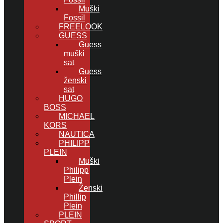
Muški
Fossil
FREELOOK
GUESS
Guess
muški
sat
Guess
ženski
sat
HUGO
BOSS
MICHAEL
KORS
NAUTICA
PHILIPP
PLEIN
Muški
Philipp
Plein
Ženski
Phillip
Plein
PLEIN