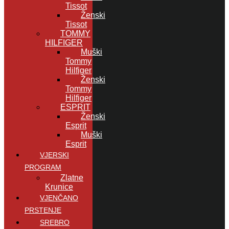
Tissot
Ženski
Tissot
TOMMY
HILFIGER
Muški
Tommy
Hilfiger
Ženski
Tommy
Hilfiger
ESPRIT
Ženski
Esprit
Muški
Esprit
VJERSKI
PROGRAM
Zlatne
Krunice
VJENČANO
PRSTENJE
SREBRO