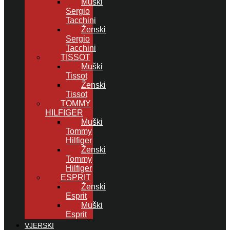
Muški
Sergio
Tacchini
Ženski
Sergio
Tacchini
TISSOT
Muški
Tissot
Ženski
Tissot
TOMMY
HILFIGER
Muški
Tommy
Hilfiger
Ženski
Tommy
Hilfiger
ESPRIT
Ženski
Esprit
Muški
Esprit
VJERSKI