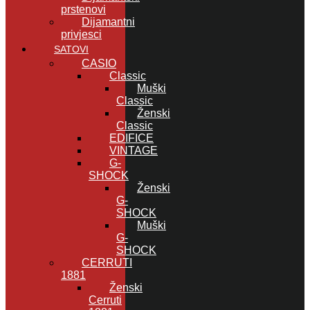
prstenovi
Dijamantni
privjesci
SATOVI
CASIO
Classic
Muški
Classic
Ženski
Classic
EDIFICE
VINTAGE
G-
SHOCK
Ženski
G-
SHOCK
Muški
G-
SHOCK
CERRUTI
1881
Ženski
Cerruti