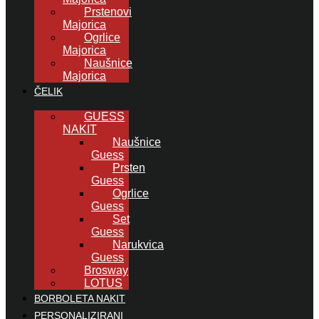
Prstenovi
Majorica
Ogrlice
Majorica
Naušnice
Majorica
ČELIK
GUESS
NAKIT
Naušnice
Guess
Prsten
Guess
Ogrlice
Guess
Set
Guess
Narukvica
Guess
Brosway
LOTUS
BORBOLETA NAKIT
PERSONALIZIRANI