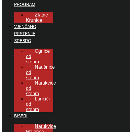
PROGRAM
Zlatne
Krunice
VJENČANO
PRSTENJE
SREBRO
Ogrlice
od
srebra
Naušnice
od
srebra
Narukvice
od
srebra
Lančići
od
srebra
BISERI
Narukvice
Majorica