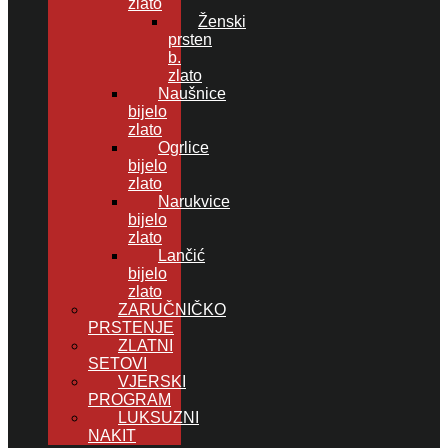
zlato
Ženski
prsten
b.
zlato
Naušnice
bijelo
zlato
Ogrlice
bijelo
zlato
Narukvice
bijelo
zlato
Lančić
bijelo
zlato
ZARUČNIČKO
PRSTENJE
ZLATNI
SETOVI
VJERSKI
PROGRAM
LUKSUZNI
NAKIT