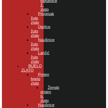
narukvice
ž.
zlato
Privjesak
žuto
zlato
Ogrlice
žuto
zlato
Naušnice
žuto
zlato
Lančić
žuto
zlato
BIJELO
ZLATO
Prsten
bijelo
zlato
Ženski
prsten
b.
zlato
Naušnice