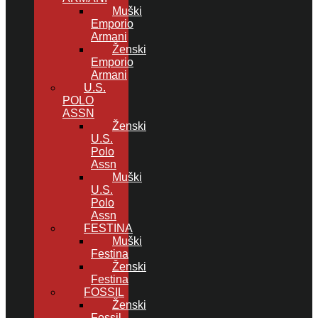
Muški
Emporio
Armani
Ženski
Emporio
Armani
U.S.
POLO
ASSN
Ženski
U.S.
Polo
Assn
Muški
U.S.
Polo
Assn
FESTINA
Muški
Festina
Ženski
Festina
FOSSIL
Ženski
Fossil