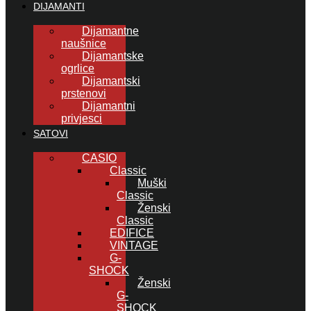
DIJAMANTI
Dijamantne
naušnice
Dijamantske
ogrlice
Dijamantski
prstenovi
Dijamantni
privjesci
SATOVI
CASIO
Classic
Muški
Classic
Ženski
Classic
EDIFICE
VINTAGE
G-
SHOCK
Ženski
G-
SHOCK