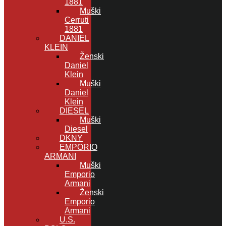
1881
Muški
Cerruti
1881
DANIEL
KLEIN
Ženski
Daniel
Klein
Muški
Daniel
Klein
DIESEL
Muški
Diesel
DKNY
EMPORIO
ARMANI
Muški
Emporio
Armani
Ženski
Emporio
Armani
U.S.