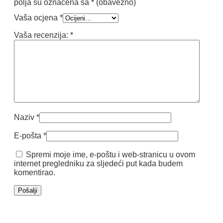
polja su označena sa
* (obavezno)
Vaša ocjena
*
Vaša recenzija:
*
Naziv
*
E-pošta
*
Spremi moje ime, e-poštu i web-stranicu u ovom
internet pregledniku za sljedeći put kada budem
komentirao.