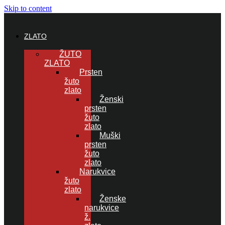
Skip to content
ZLATO
ŽUTO
ZLATO
Prsten
žuto
zlato
Ženski
prsten
žuto
zlato
Muški
prsten
žuto
zlato
Narukvice
žuto
zlato
Ženske
narukvice
ž.