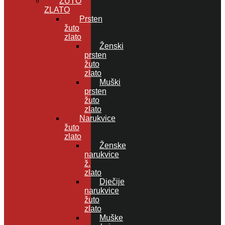
ŽUTO
ZLATO
Prsten
žuto
zlato
Ženski
prsten
žuto
zlato
Muški
prsten
žuto
zlato
Narukvice
žuto
zlato
Ženske
narukvice
ž.
zlato
Dječije
narukvice
žuto
zlato
Muške