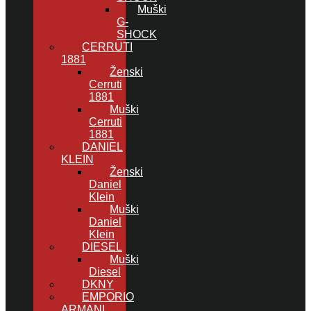
Muški
G-
SHOCK
CERRUTI
1881
Ženski
Cerruti
1881
Muški
Cerruti
1881
DANIEL
KLEIN
Ženski
Daniel
Klein
Muški
Daniel
Klein
DIESEL
Muški
Diesel
DKNY
EMPORIO
ARMANI