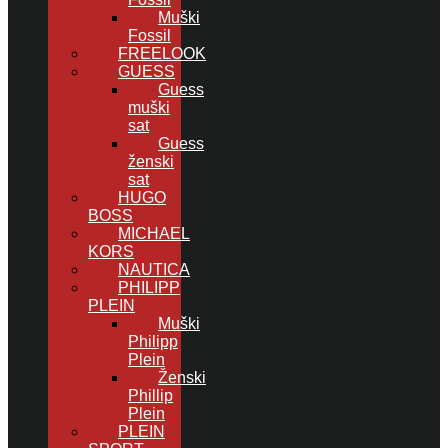
Muški
Fossil
FREELOOK
GUESS
Guess
muški
sat
Guess
ženski
sat
HUGO
BOSS
MICHAEL
KORS
NAUTICA
PHILIPP
PLEIN
Muški
Philipp
Plein
Ženski
Phillip
Plein
PLEIN