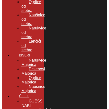
Ogrlice
od
srebra
Naušnice
od
srebra
Narukvice
od
srebra
Lančići
od
srebra
BISERI
Narukvice
Majorica
Prstenovi
Majorica
Ogrlice
Majorica
Naušnice
Majorica
ČELIK
GUESS
NAKIT