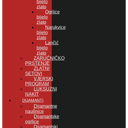
bijelo
zlato
Ogrlice
bijelo
zlato
Narukvice
bijelo
zlato
Lančić
bijelo
zlato
ZARUČNIČKO
PRSTENJE
ZLATNI
SETOVI
VJERSKI
PROGRAM
LUKSUZNI
NAKIT
DIJAMANTI
Dijamantne
naušnice
Dijamantske
ogrlice
Dijamantski