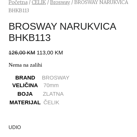
Početna
/
ČELIK
/
Brosway
/ BROSWAY NARUKVICA
BHKB113
BROSWAY NARUKVICA
BHKB113
126,00
KM
113,00
KM
Nema na zalihi
BRAND
BROSWAY
VELIČINA
70mm
BOJA
ZLATNA
MATERIJAL
ČELIK
UDIO