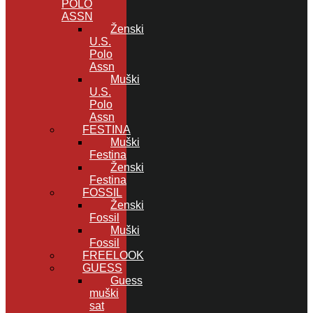
POLO
ASSN
Ženski
U.S.
Polo
Assn
Muški
U.S.
Polo
Assn
FESTINA
Muški
Festina
Ženski
Festina
FOSSIL
Ženski
Fossil
Muški
Fossil
FREELOOK
GUESS
Guess
muški
sat