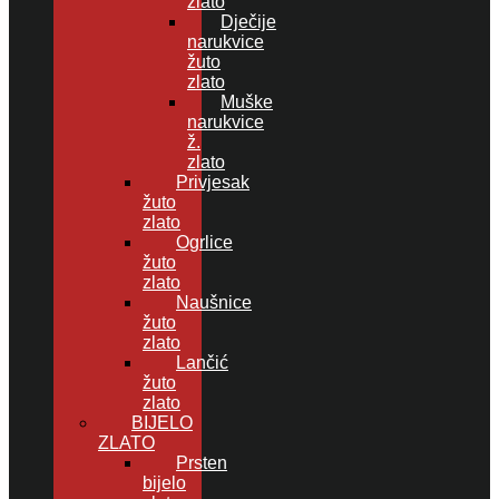
zlato
Dječije
narukvice
žuto
zlato
Muške
narukvice
ž.
zlato
Privjesak
žuto
zlato
Ogrlice
žuto
zlato
Naušnice
žuto
zlato
Lančić
žuto
zlato
BIJELO
ZLATO
Prsten
bijelo