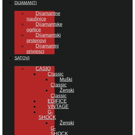
DIJAMANTI
Dijamantne
naušnice
Dijamantske
ogrlice
Dijamantski
prstenovi
Dijamantni
privjesci
SATOVI
CASIO
Classic
Muški
Classic
Ženski
Classic
EDIFICE
VINTAGE
G-
SHOCK
Ženski
G-
SHOCK