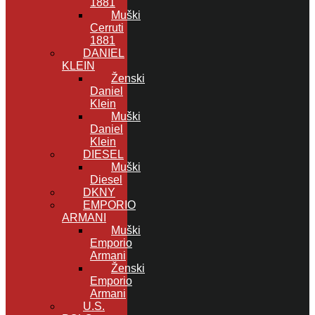
1881
Muški
Cerruti
1881
DANIEL
KLEIN
Ženski
Daniel
Klein
Muški
Daniel
Klein
DIESEL
Muški
Diesel
DKNY
EMPORIO
ARMANI
Muški
Emporio
Armani
Ženski
Emporio
Armani
U.S.