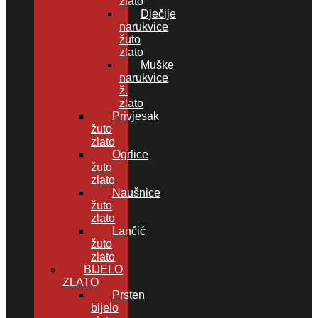
zlato
Dječije
narukvice
žuto
zlato
Muške
narukvice
ž.
zlato
Privjesak
žuto
zlato
Ogrlice
žuto
zlato
Naušnice
žuto
zlato
Lančić
žuto
zlato
BIJELO
ZLATO
Prsten
bijelo