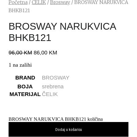
Početna
/
ČELIK
/
Brosway
/ BROSWAY NARUKVICA
BHKB121
BROSWAY NARUKVICA
BHKB121
96,00
KM
86,00
KM
1 na zalihi
BRAND
BROSWAY
BOJA
srebrena
MATERIJAL
ČELIK
BROSWAY NARUKVICA BHKB121 količina
Dodaj u košaricu