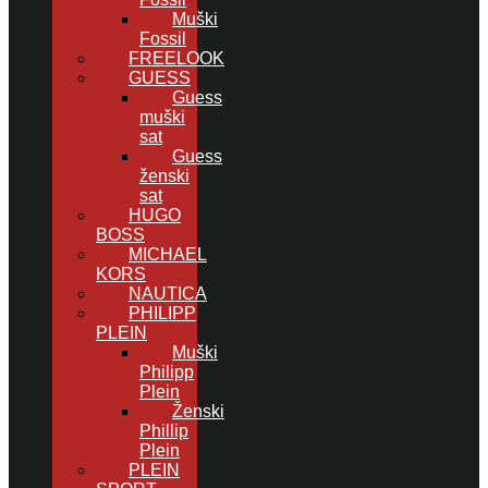
Muški
Fossil
FREELOOK
GUESS
Guess
muški
sat
Guess
ženski
sat
HUGO
BOSS
MICHAEL
KORS
NAUTICA
PHILIPP
PLEIN
Muški
Philipp
Plein
Ženski
Phillip
Plein
PLEIN