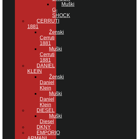
Muški
G-
SHOCK
CERRUTI
1881
Ženski
Cerruti
1881
Muški
Cerruti
1881
DANIEL
KLEIN
Ženski
Daniel
Klein
Muški
Daniel
Klein
DIESEL
Muški
Diesel
DKNY
EMPORIO
ARMANI