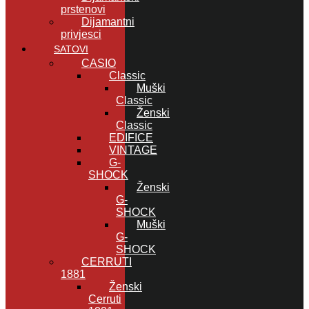
prstenovi
Dijamantni
privjesci
SATOVI
CASIO
Classic
Muški
Classic
Ženski
Classic
EDIFICE
VINTAGE
G-
SHOCK
Ženski
G-
SHOCK
Muški
G-
SHOCK
CERRUTI
1881
Ženski
Cerruti