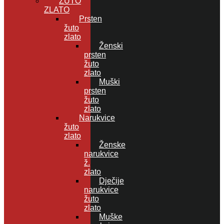
ŽUTO
ZLATO
Prsten
žuto
zlato
Ženski
prsten
žuto
zlato
Muški
prsten
žuto
zlato
Narukvice
žuto
zlato
Ženske
narukvice
ž.
zlato
Dječije
narukvice
žuto
zlato
Muške