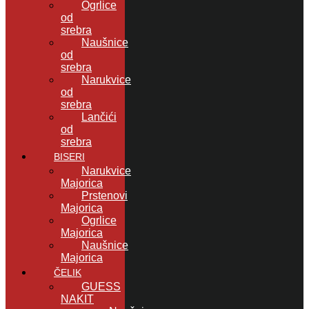
Ogrlice
od
srebra
Naušnice
od
srebra
Narukvice
od
srebra
Lančići
od
srebra
BISERI
Narukvice
Majorica
Prstenovi
Majorica
Ogrlice
Majorica
Naušnice
Majorica
ČELIK
GUESS
NAKIT