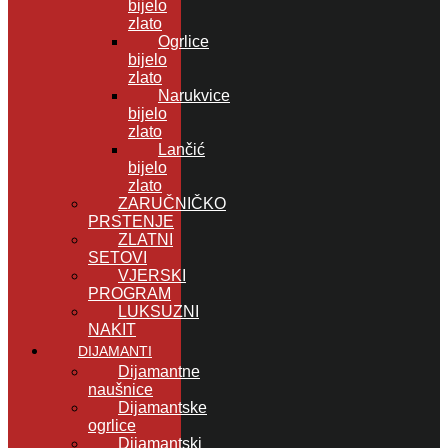
bijelo
zlato
Ogrlice
bijelo
zlato
Narukvice
bijelo
zlato
Lančić
bijelo
zlato
ZARUČNIČKO
PRSTENJE
ZLATNI
SETOVI
VJERSKI
PROGRAM
LUKSUZNI
NAKIT
DIJAMANTI
Dijamantne
naušnice
Dijamantske
ogrlice
Dijamantski