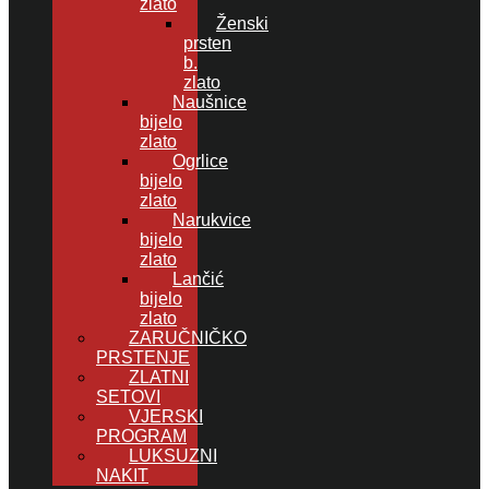
zlato
Ženski
prsten
b.
zlato
Naušnice
bijelo
zlato
Ogrlice
bijelo
zlato
Narukvice
bijelo
zlato
Lančić
bijelo
zlato
ZARUČNIČKO
PRSTENJE
ZLATNI
SETOVI
VJERSKI
PROGRAM
LUKSUZNI
NAKIT