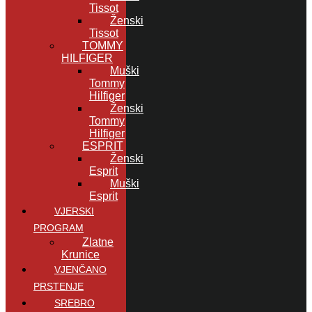
Tissot
Ženski
Tissot
TOMMY
HILFIGER
Muški
Tommy
Hilfiger
Ženski
Tommy
Hilfiger
ESPRIT
Ženski
Esprit
Muški
Esprit
VJERSKI
PROGRAM
Zlatne
Krunice
VJENČANO
PRSTENJE
SREBRO