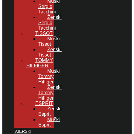
Muški
Sergio
Tacchini
Ženski
Sergio
Tacchini
TISSOT
Muški
Tissot
Ženski
Tissot
TOMMY
HILFIGER
Muški
Tommy
Hilfiger
Ženski
Tommy
Hilfiger
ESPRIT
Ženski
Esprit
Muški
Esprit
VJERSKI