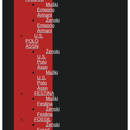
Muški
Emporio
Armani
Ženski
Emporio
Armani
U.S.
POLO
ASSN
Ženski
U.S.
Polo
Assn
Muški
U.S.
Polo
Assn
FESTINA
Muški
Festina
Ženski
Festina
FOSSIL
Ženski
Fossil