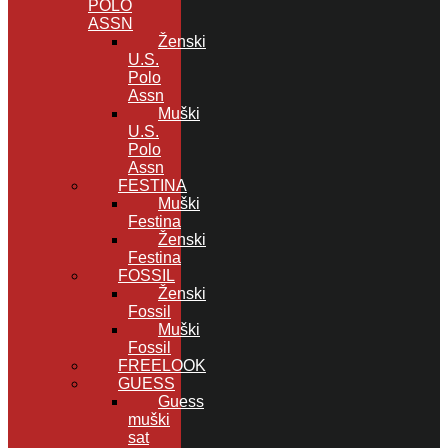
POLO
ASSN
Ženski
U.S.
Polo
Assn
Muški
U.S.
Polo
Assn
FESTINA
Muški
Festina
Ženski
Festina
FOSSIL
Ženski
Fossil
Muški
Fossil
FREELOOK
GUESS
Guess
muški
sat