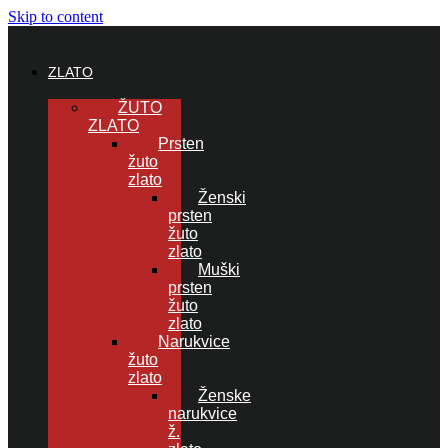
Skip to content
ZLATO
ŽUTO
ZLATO
Prsten
žuto
zlato
Ženski
prsten
žuto
zlato
Muški
prsten
žuto
zlato
Narukvice
žuto
zlato
Ženske
narukvice
ž.