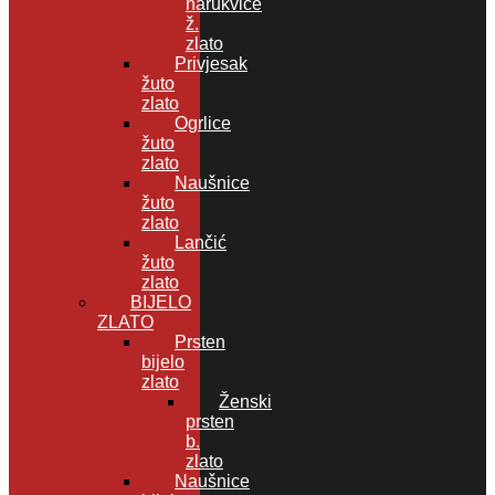
narukvice
ž.
zlato
Privjesak
žuto
zlato
Ogrlice
žuto
zlato
Naušnice
žuto
zlato
Lančić
žuto
zlato
BIJELO
ZLATO
Prsten
bijelo
zlato
Ženski
prsten
b.
zlato
Naušnice