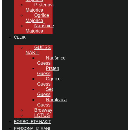
Prstenovi
Majorica
Ogrlice
Majorica
Naušnice
Majorica
ČELIK
GUESS
NAKIT
Naušnice
Guess
Prsten
Guess
Ogrlice
Guess
Set
Guess
Narukvica
Guess
Brosway
LOTUS
BORBOLETA NAKIT
PERSONALIZIRANI