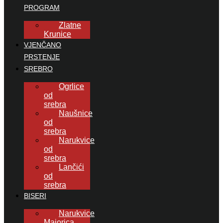
PROGRAM
Zlatne
Krunice
VJENČANO
PRSTENJE
SREBRO
Ogrlice
od
srebra
Naušnice
od
srebra
Narukvice
od
srebra
Lančići
od
srebra
BISERI
Narukvice
Majorica