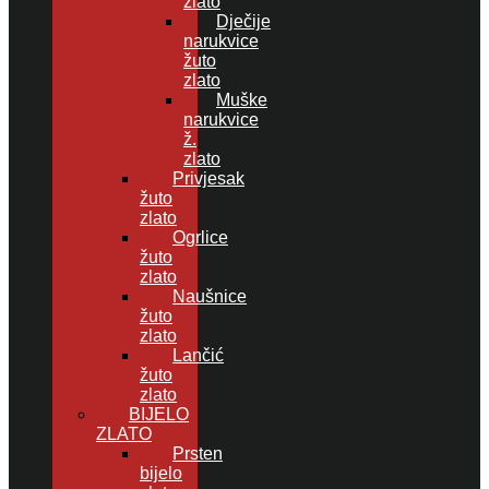
zlato
Dječije
narukvice
žuto
zlato
Muške
narukvice
ž.
zlato
Privjesak
žuto
zlato
Ogrlice
žuto
zlato
Naušnice
žuto
zlato
Lančić
žuto
zlato
BIJELO
ZLATO
Prsten
bijelo