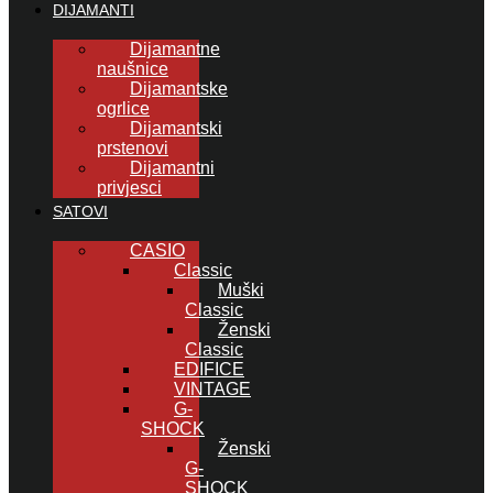
DIJAMANTI
Dijamantne
naušnice
Dijamantske
ogrlice
Dijamantski
prstenovi
Dijamantni
privjesci
SATOVI
CASIO
Classic
Muški
Classic
Ženski
Classic
EDIFICE
VINTAGE
G-
SHOCK
Ženski
G-
SHOCK