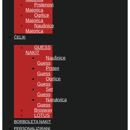
Prstenovi
Majorica
Ogrlice
Majorica
Naušnice
Majorica
ČELIK
GUESS
NAKIT
Naušnice
Guess
Prsten
Guess
Ogrlice
Guess
Set
Guess
Narukvica
Guess
Brosway
LOTUS
BORBOLETA NAKIT
PERSONALIZIRANI