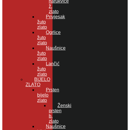
narukvice
ž.
zlato
Privjesak
žuto
zlato
Ogrlice
žuto
zlato
Naušnice
žuto
zlato
Lančić
žuto
zlato
BIJELO
ZLATO
Prsten
bijelo
zlato
Ženski
prsten
b.
zlato
Naušnice