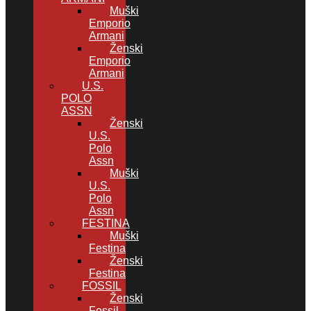
Muški
Emporio
Armani
Ženski
Emporio
Armani
U.S.
POLO
ASSN
Ženski
U.S.
Polo
Assn
Muški
U.S.
Polo
Assn
FESTINA
Muški
Festina
Ženski
Festina
FOSSIL
Ženski
Fossil