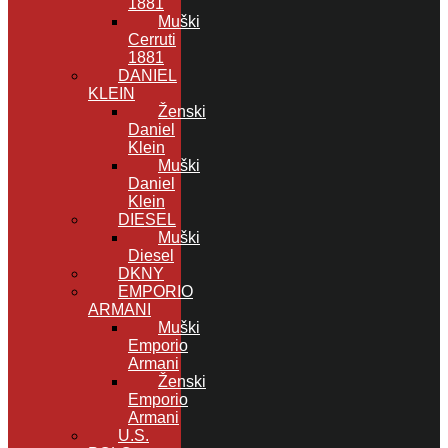
1881
Muški
Cerruti
1881
DANIEL
KLEIN
Ženski
Daniel
Klein
Muški
Daniel
Klein
DIESEL
Muški
Diesel
DKNY
EMPORIO
ARMANI
Muški
Emporio
Armani
Ženski
Emporio
Armani
U.S.