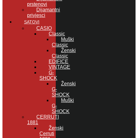
prstenovi
Dijamantni
privjesci
SATOVI
CASIO
Classic
Muški
Classic
Ženski
Classic
EDIFICE
VINTAGE
G-
SHOCK
Ženski
G-
SHOCK
Muški
G-
SHOCK
CERRUTI
1881
Ženski
Cerruti