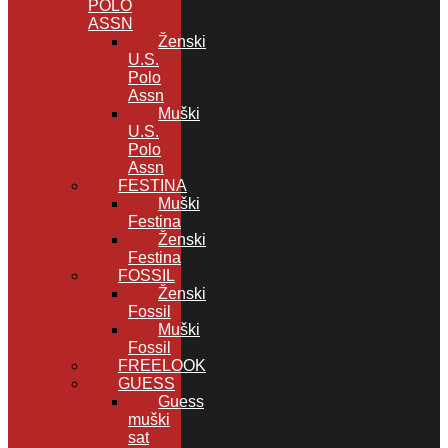
POLO
ASSN
Ženski
U.S.
Polo
Assn
Muški
U.S.
Polo
Assn
FESTINA
Muški
Festina
Ženski
Festina
FOSSIL
Ženski
Fossil
Muški
Fossil
FREELOOK
GUESS
Guess
muški
sat