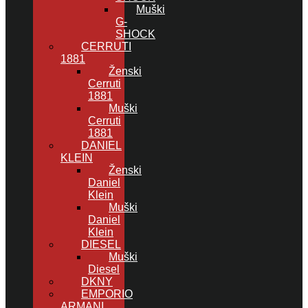
Muški
G-
SHOCK
CERRUTI
1881
Ženski
Cerruti
1881
Muški
Cerruti
1881
DANIEL
KLEIN
Ženski
Daniel
Klein
Muški
Daniel
Klein
DIESEL
Muški
Diesel
DKNY
EMPORIO
ARMANI