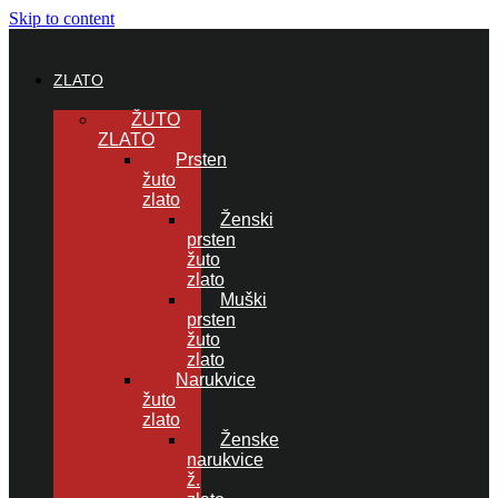
Skip to content
ZLATO
ŽUTO
ZLATO
Prsten
žuto
zlato
Ženski
prsten
žuto
zlato
Muški
prsten
žuto
zlato
Narukvice
žuto
zlato
Ženske
narukvice
ž.