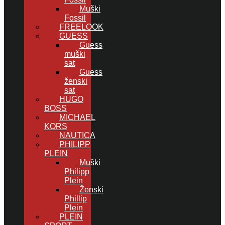
Muški
Fossil
FREELOOK
GUESS
Guess
muški
sat
Guess
ženski
sat
HUGO
BOSS
MICHAEL
KORS
NAUTICA
PHILIPP
PLEIN
Muški
Philipp
Plein
Ženski
Phillip
Plein
PLEIN