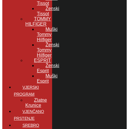
Tissot
Ženski
Tissot
TOMMY
HILFIGER
Muški
Tommy
Hilfiger
Ženski
Tommy
Hilfiger
ESPRIT
Ženski
Esprit
Muški
Esprit
VJERSKI
PROGRAM
Zlatne
Krunice
VJENČANO
PRSTENJE
SREBRO