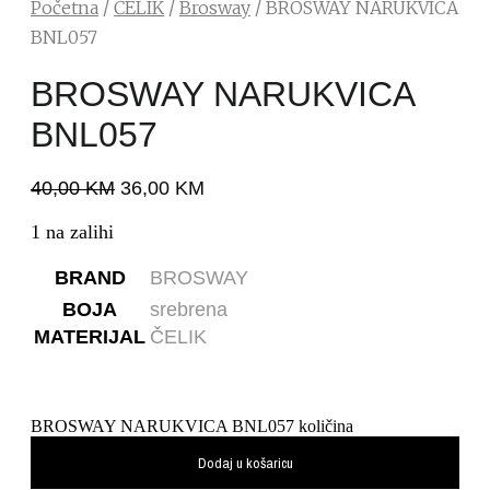
Početna
/
ČELIK
/
Brosway
/ BROSWAY NARUKVICA
BNL057
BROSWAY NARUKVICA
BNL057
40,00
KM
36,00
KM
1 na zalihi
BRAND
BROSWAY
BOJA
srebrena
MATERIJAL
ČELIK
BROSWAY NARUKVICA BNL057 količina
Dodaj u košaricu