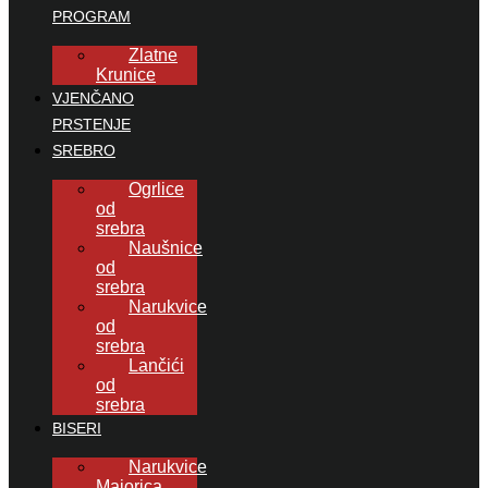
PROGRAM
Zlatne
Krunice
VJENČANO
PRSTENJE
SREBRO
Ogrlice
od
srebra
Naušnice
od
srebra
Narukvice
od
srebra
Lančići
od
srebra
BISERI
Narukvice
Majorica