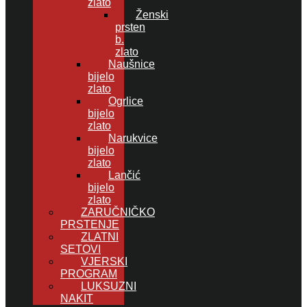
zlato
Ženski
prsten
b.
zlato
Naušnice
bijelo
zlato
Ogrlice
bijelo
zlato
Narukvice
bijelo
zlato
Lančić
bijelo
zlato
ZARUČNIČKO
PRSTENJE
ZLATNI
SETOVI
VJERSKI
PROGRAM
LUKSUZNI
NAKIT