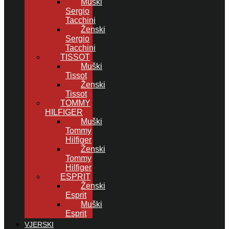
Muški
Sergio
Tacchini
Ženski
Sergio
Tacchini
TISSOT
Muški
Tissot
Ženski
Tissot
TOMMY
HILFIGER
Muški
Tommy
Hilfiger
Ženski
Tommy
Hilfiger
ESPRIT
Ženski
Esprit
Muški
Esprit
VJERSKI