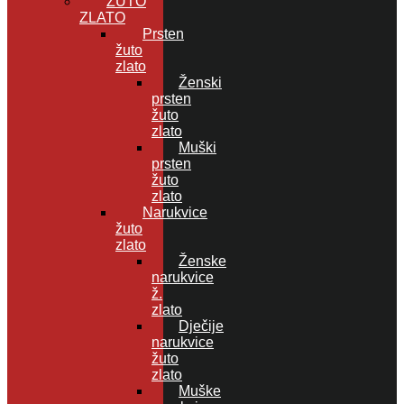
ŽUTO
ZLATO
Prsten
žuto
zlato
Ženski
prsten
žuto
zlato
Muški
prsten
žuto
zlato
Narukvice
žuto
zlato
Ženske
narukvice
ž.
zlato
Dječije
narukvice
žuto
zlato
Muške