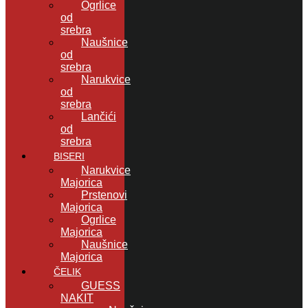
Ogrlice
od
srebra
Naušnice
od
srebra
Narukvice
od
srebra
Lančići
od
srebra
BISERI
Narukvice
Majorica
Prstenovi
Majorica
Ogrlice
Majorica
Naušnice
Majorica
ČELIK
GUESS
NAKIT