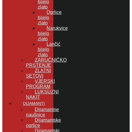
bijelo
zlato
Ogrlice
bijelo
zlato
Narukvice
bijelo
zlato
Lančić
bijelo
zlato
ZARUČNIČKO
PRSTENJE
ZLATNI
SETOVI
VJERSKI
PROGRAM
LUKSUZNI
NAKIT
DIJAMANTI
Dijamantne
naušnice
Dijamantske
ogrlice
Dijamantski