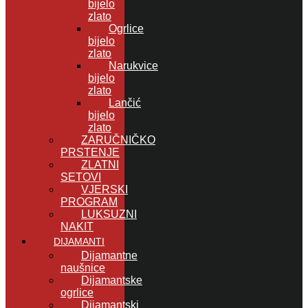
bijelo
zlato
Ogrlice
bijelo
zlato
Narukvice
bijelo
zlato
Lančić
bijelo
zlato
ZARUČNIČKO
PRSTENJE
ZLATNI
SETOVI
VJERSKI
PROGRAM
LUKSUZNI
NAKIT
DIJAMANTI
Dijamantne
naušnice
Dijamantske
ogrlice
Dijamantski