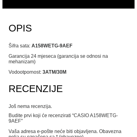
OPIS
Šifra sata:
A158WETG-9AEF
Garancija 24 mjeseca (garancija se odnosi na
mehanizam)
Vodootpornost:
3ATM/30M
RECENZIJE
Još nema recenzija.
Budite prvi koji će recenzirati “CASIO A158WETG-
9AEF”
Vaša adresa e-pošte neće biti objavljena.
Obavezna
polja su označena sa
* (obavezno)