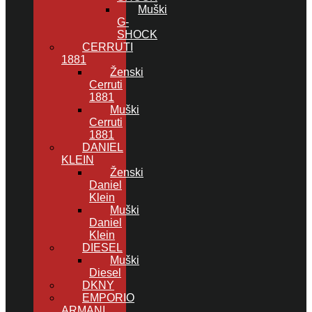
Muški
G-
SHOCK
CERRUTI
1881
Ženski
Cerruti
1881
Muški
Cerruti
1881
DANIEL
KLEIN
Ženski
Daniel
Klein
Muški
Daniel
Klein
DIESEL
Muški
Diesel
DKNY
EMPORIO
ARMANI