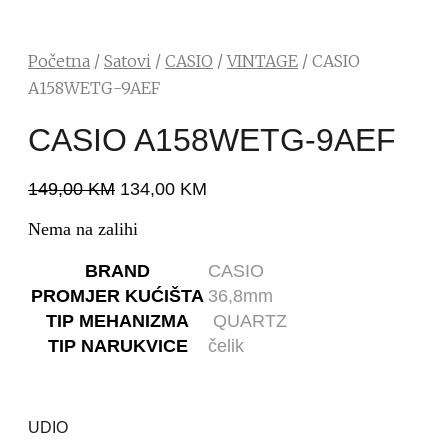
Početna
/
Satovi
/
CASIO
/
VINTAGE
/ CASIO
A158WETG-9AEF
CASIO A158WETG-9AEF
149,00
KM
134,00
KM
Nema na zalihi
BRAND
CASIO
PROMJER KUĆIŠTA
36,8mm
TIP MEHANIZMA
QUARTZ
TIP NARUKVICE
čelik
UDIO