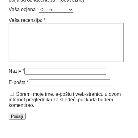
Vaša ocjena
*
Vaša recenzija:
*
Naziv
*
E-pošta
*
Spremi moje ime, e-poštu i web-stranicu u ovom
internet pregledniku za sljedeći put kada budem
komentirao.