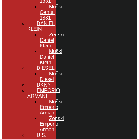
1881
Muški
Cerruti
1881
DANIEL
KLEIN
Ženski
Daniel
Klein
Muški
Daniel
Klein
DIESEL
Muški
Diesel
DKNY
EMPORIO
ARMANI
Muški
Emporio
Armani
Ženski
Emporio
Armani
U.S.