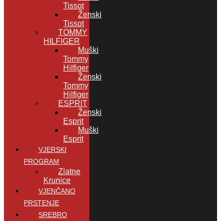
Tissot
Ženski
Tissot
TOMMY
HILFIGER
Muški
Tommy
Hilfiger
Ženski
Tommy
Hilfiger
ESPRIT
Ženski
Esprit
Muški
Esprit
VJERSKI
PROGRAM
Zlatne
Krunice
VJENČANO
PRSTENJE
SREBRO