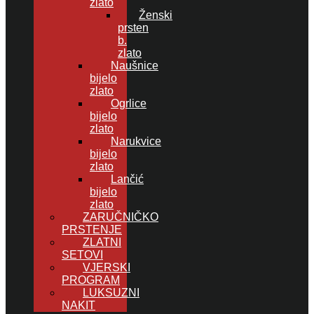
zlato
Ženski
prsten
b.
zlato
Naušnice
bijelo
zlato
Ogrlice
bijelo
zlato
Narukvice
bijelo
zlato
Lančić
bijelo
zlato
ZARUČNIČKO
PRSTENJE
ZLATNI
SETOVI
VJERSKI
PROGRAM
LUKSUZNI
NAKIT