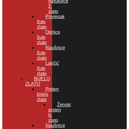
narukvice
ž.
zlato
Privjesak
žuto
zlato
Ogrlice
žuto
zlato
Naušnice
žuto
zlato
Lančić
žuto
zlato
BIJELO
ZLATO
Prsten
bijelo
zlato
Ženski
prsten
b.
zlato
Naušnice