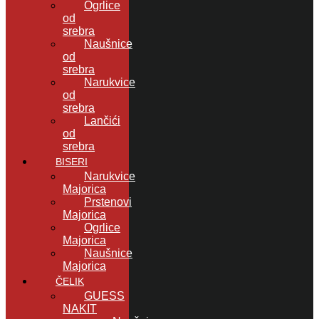
Ogrlice
od
srebra
Naušnice
od
srebra
Narukvice
od
srebra
Lančići
od
srebra
BISERI
Narukvice
Majorica
Prstenovi
Majorica
Ogrlice
Majorica
Naušnice
Majorica
ČELIK
GUESS
NAKIT