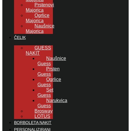
Prstenovi
Majorica
Ogrlice
Majorica
Naušnice
Majorica
ČELIK
GUESS
NAKIT
Naušnice
Guess
Prsten
Guess
Ogrlice
Guess
Set
Guess
Narukvica
Guess
Brosway
LOTUS
BORBOLETA NAKIT
PERSONALIZIRANI