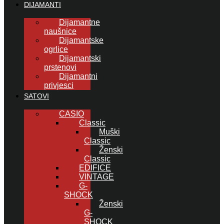
DIJAMANTI
Dijamantne
naušnice
Dijamantske
ogrlice
Dijamantski
prstenovi
Dijamantni
privjesci
SATOVI
CASIO
Classic
Muški
Classic
Ženski
Classic
EDIFICE
VINTAGE
G-
SHOCK
Ženski
G-
SHOCK