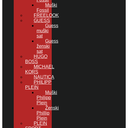
Muški
Fossil
FREELOOK
GUESS
Guess
muški
sat
Guess
ženski
sat
HUGO
BOSS
MICHAEL
KORS
NAUTICA
PHILIPP
PLEIN
Muški
Philipp
Plein
Ženski
Phillip
Plein
PLEIN