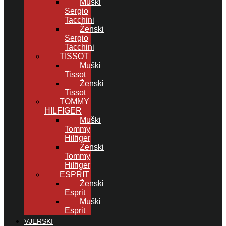
Muški
Sergio
Tacchini
Ženski
Sergio
Tacchini
TISSOT
Muški
Tissot
Ženski
Tissot
TOMMY
HILFIGER
Muški
Tommy
Hilfiger
Ženski
Tommy
Hilfiger
ESPRIT
Ženski
Esprit
Muški
Esprit
VJERSKI