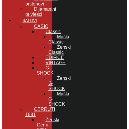
prstenovi
Dijamantni
privjesci
SATOVI
CASIO
Classic
Muški
Classic
Ženski
Classic
EDIFICE
VINTAGE
G-
SHOCK
Ženski
G-
SHOCK
Muški
G-
SHOCK
CERRUTI
1881
Ženski
Cerruti