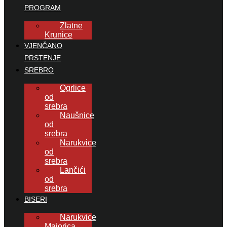
PROGRAM
Zlatne
Krunice
VJENČANO
PRSTENJE
SREBRO
Ogrlice
od
srebra
Naušnice
od
srebra
Narukvice
od
srebra
Lančići
od
srebra
BISERI
Narukvice
Majorica