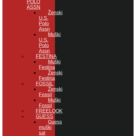
POLO
ASSN
Ženski
U.S.
Polo
Assn
Muški
U.S.
Polo
Assn
FESTINA
Muški
Festina
Ženski
Festina
FOSSIL
Ženski
Fossil
Muški
Fossil
FREELOOK
GUESS
Guess
muški
sat