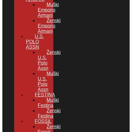
Muški
Emporio
Armani
Ženski
Emporio
Armani
U.S.
POLO
ASSN
Ženski
U.S.
Polo
Assn
Muški
U.S.
Polo
Assn
FESTINA
Muški
Festina
Ženski
Festina
FOSSIL
Ženski
Fossil