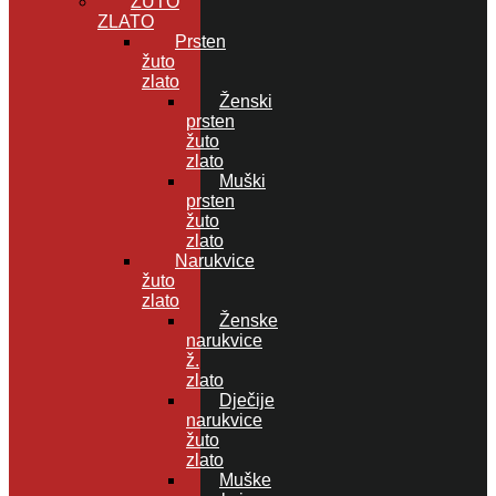
ŽUTO
ZLATO
Prsten
žuto
zlato
Ženski
prsten
žuto
zlato
Muški
prsten
žuto
zlato
Narukvice
žuto
zlato
Ženske
narukvice
ž.
zlato
Dječije
narukvice
žuto
zlato
Muške