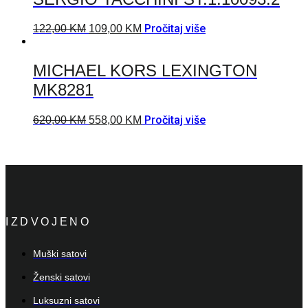
Pročitaj više
122,00
KM
109,00
KM
MICHAEL KORS LEXINGTON
MK8281
Pročitaj više
620,00
KM
558,00
KM
IZDVOJENO
Muški satovi
Ženski satovi
Luksuzni satovi