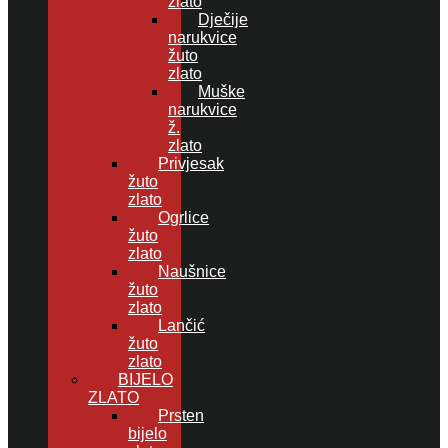
zlato
Dječije
narukvice
žuto
zlato
Muške
narukvice
ž.
zlato
Privjesak
žuto
zlato
Ogrlice
žuto
zlato
Naušnice
žuto
zlato
Lančić
žuto
zlato
BIJELO
ZLATO
Prsten
bijelo