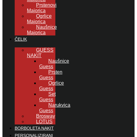
Prstenovi
Majorica
Ogrlice
Majorica
Naušnice
Majorica
ČELIK
GUESS
NAKIT
Naušnice
Guess
Prsten
Guess
Ogrlice
Guess
Set
Guess
Narukvica
Guess
Brosway
LOTUS
BORBOLETA NAKIT
PERSONALIZIRANI