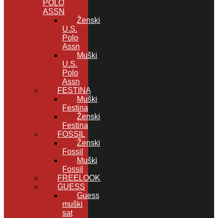
POLO
ASSN
Ženski
U.S.
Polo
Assn
Muški
U.S.
Polo
Assn
FESTINA
Muški
Festina
Ženski
Festina
FOSSIL
Ženski
Fossil
Muški
Fossil
FREELOOK
GUESS
Guess
muški
sat