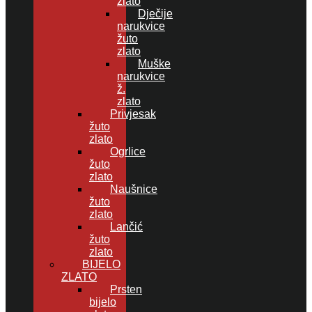
zlato
Dječije
narukvice
žuto
zlato
Muške
narukvice
ž.
zlato
Privjesak
žuto
zlato
Ogrlice
žuto
zlato
Naušnice
žuto
zlato
Lančić
žuto
zlato
BIJELO
ZLATO
Prsten
bijelo