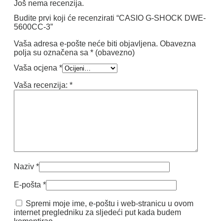
Još nema recenzija.
Budite prvi koji će recenzirati “CASIO G-SHOCK DWE-
5600CC-3”
Vaša adresa e-pošte neće biti objavljena.
Obavezna
polja su označena sa
* (obavezno)
Vaša ocjena
*
Vaša recenzija:
*
Naziv
*
E-pošta
*
Spremi moje ime, e-poštu i web-stranicu u ovom
internet pregledniku za sljedeći put kada budem