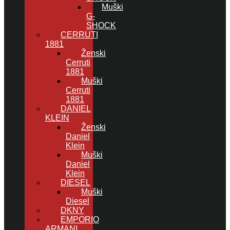
Muški
G-
SHOCK
CERRUTI
1881
Ženski
Cerruti
1881
Muški
Cerruti
1881
DANIEL
KLEIN
Ženski
Daniel
Klein
Muški
Daniel
Klein
DIESEL
Muški
Diesel
DKNY
EMPORIO
ARMANI