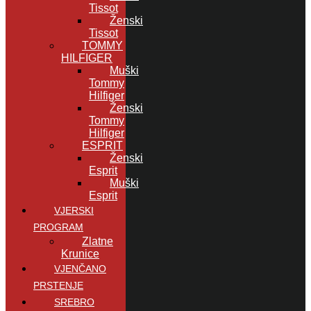
Tissot
Ženski
Tissot
TOMMY
HILFIGER
Muški
Tommy
Hilfiger
Ženski
Tommy
Hilfiger
ESPRIT
Ženski
Esprit
Muški
Esprit
VJERSKI
PROGRAM
Zlatne
Krunice
VJENČANO
PRSTENJE
SREBRO