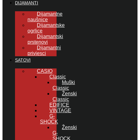
DIJAMANTI
Dijamantne
naušnice
Dijamantske
ogrlice
Dijamantski
prstenovi
Dijamantni
privjesci
SATOVI
CASIO
Classic
Muški
Classic
Ženski
Classic
EDIFICE
VINTAGE
G-
SHOCK
Ženski
G-
SHOCK