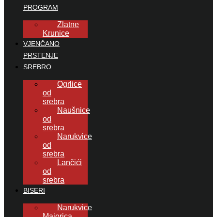
PROGRAM
Zlatne
Krunice
VJENČANO
PRSTENJE
SREBRO
Ogrlice
od
srebra
Naušnice
od
srebra
Narukvice
od
srebra
Lančići
od
srebra
BISERI
Narukvice
Majorica