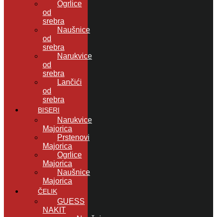
Ogrlice
od
srebra
Naušnice
od
srebra
Narukvice
od
srebra
Lančići
od
srebra
BISERI
Narukvice
Majorica
Prstenovi
Majorica
Ogrlice
Majorica
Naušnice
Majorica
ČELIK
GUESS
NAKIT