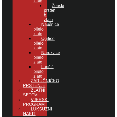
zlato
Ženski
prsten
b.
zlato
Naušnice
bijelo
zlato
Ogrlice
bijelo
zlato
Narukvice
bijelo
zlato
Lančić
bijelo
zlato
ZARUČNIČKO
PRSTENJE
ZLATNI
SETOVI
VJERSKI
PROGRAM
LUKSUZNI
NAKIT