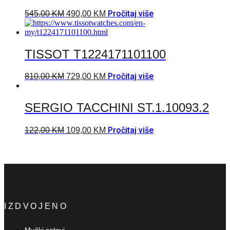
Pročitaj više
545,00
KM
490,00
KM
TISSOT T1224171101100
Pročitaj više
810,00
KM
729,00
KM
SERGIO TACCHINI ST.1.10093.2
Pročitaj više
122,00
KM
109,00
KM
IZDVOJENO
Muški satovi