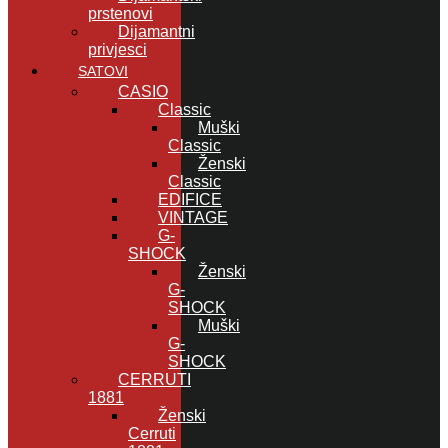
prstenovi
Dijamantni
privjesci
SATOVI
CASIO
Classic
Muški
Classic
Ženski
Classic
EDIFICE
VINTAGE
G-
SHOCK
Ženski
G-
SHOCK
Muški
G-
SHOCK
CERRUTI
1881
Ženski
Cerruti