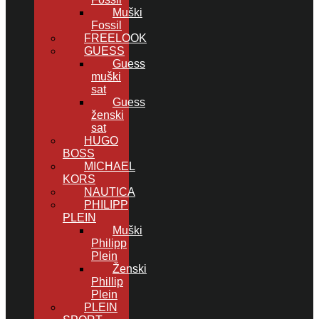
Muški
Fossil
FREELOOK
GUESS
Guess
muški
sat
Guess
ženski
sat
HUGO
BOSS
MICHAEL
KORS
NAUTICA
PHILIPP
PLEIN
Muški
Philipp
Plein
Ženski
Phillip
Plein
PLEIN