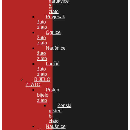
narukvice
ž.
zlato
Privjesak
žuto
zlato
Ogrlice
žuto
zlato
Naušnice
žuto
zlato
Lančić
žuto
zlato
BIJELO
ZLATO
Prsten
bijelo
zlato
Ženski
prsten
b.
zlato
Naušnice