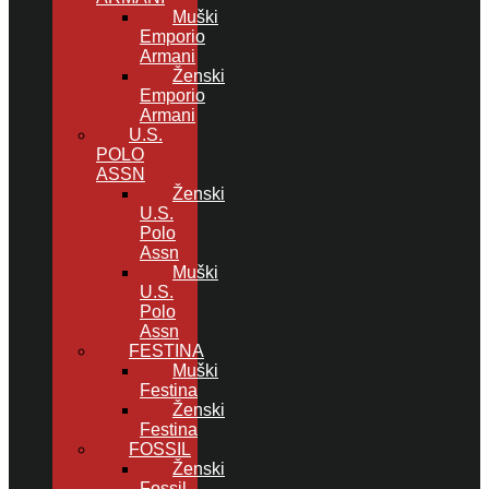
Muški
Emporio
Armani
Ženski
Emporio
Armani
U.S.
POLO
ASSN
Ženski
U.S.
Polo
Assn
Muški
U.S.
Polo
Assn
FESTINA
Muški
Festina
Ženski
Festina
FOSSIL
Ženski
Fossil