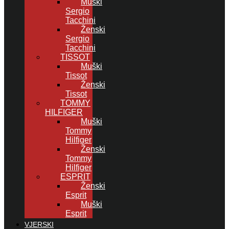
Muški
Sergio
Tacchini
Ženski
Sergio
Tacchini
TISSOT
Muški
Tissot
Ženski
Tissot
TOMMY
HILFIGER
Muški
Tommy
Hilfiger
Ženski
Tommy
Hilfiger
ESPRIT
Ženski
Esprit
Muški
Esprit
VJERSKI