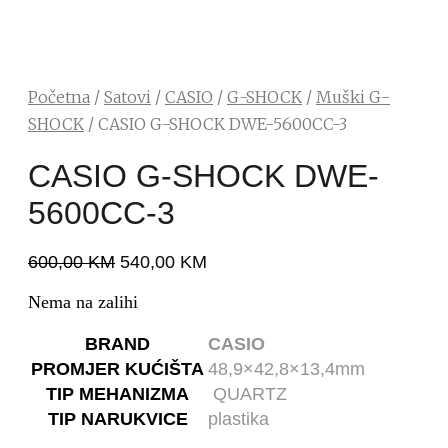
Početna
/
Satovi
/
CASIO
/
G-SHOCK
/
Muški G-
SHOCK
/ CASIO G-SHOCK DWE-5600CC-3
CASIO G-SHOCK DWE-
5600CC-3
600,00
KM
540,00
KM
Nema na zalihi
BRAND
CASIO
PROMJER KUĆIŠTA
48,9×42,8×13,4mm
TIP MEHANIZMA
QUARTZ
TIP NARUKVICE
plastika