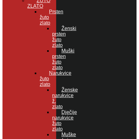
ŽUTO
ZLATO
Prsten
žuto
zlato
Ženski
prsten
žuto
zlato
Muški
prsten
žuto
zlato
Narukvice
žuto
zlato
Ženske
narukvice
ž.
zlato
Dječije
narukvice
žuto
zlato
Muške