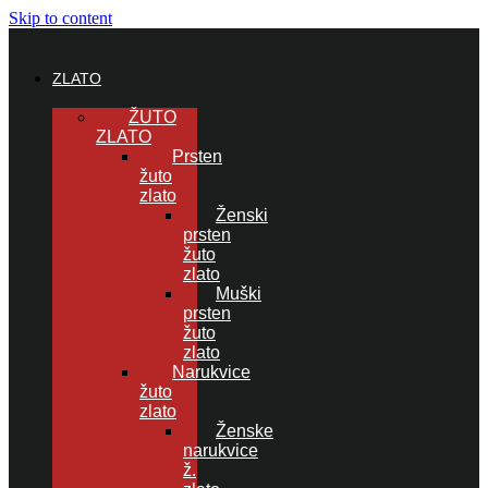
Skip to content
ZLATO
ŽUTO
ZLATO
Prsten
žuto
zlato
Ženski
prsten
žuto
zlato
Muški
prsten
žuto
zlato
Narukvice
žuto
zlato
Ženske
narukvice
ž.