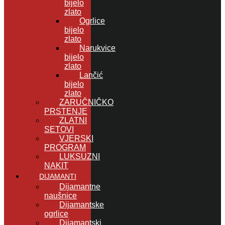
bijelo
zlato
Ogrlice
bijelo
zlato
Narukvice
bijelo
zlato
Lančić
bijelo
zlato
ZARUČNIČKO
PRSTENJE
ZLATNI
SETOVI
VJERSKI
PROGRAM
LUKSUZNI
NAKIT
DIJAMANTI
Dijamantne
naušnice
Dijamantske
ogrlice
Dijamantski