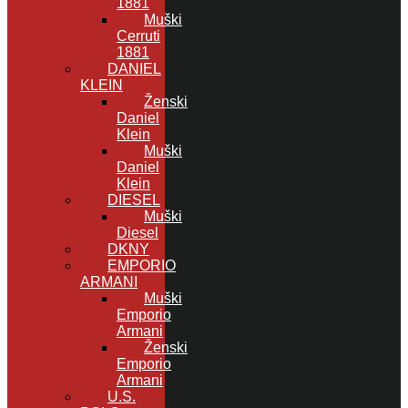
1881
Muški
Cerruti
1881
DANIEL
KLEIN
Ženski
Daniel
Klein
Muški
Daniel
Klein
DIESEL
Muški
Diesel
DKNY
EMPORIO
ARMANI
Muški
Emporio
Armani
Ženski
Emporio
Armani
U.S.